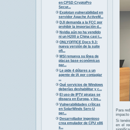
en CPSD CryptoPro
Secur...
Explotan vulnerabilidad en
servidor Apache ActiveM...
DJI demanda a la FCC por
prohibir la importación d...
Nvidia aún no ha vendido
ni un H200 a China casi t...
ONLYOFFICE Docs 9.3:
nueva versión de la suite
ofi...
MSI renueva su línea de
placas base económicas
par...
Le pide 4 dólares a un
agente de IA por contagiar
...
Qué servicios de Windows
deberías deshabilitar y c...
El uso de IPTV piratas se
dispara en Europa, y los...
Vulnerabilidades críticas
en SolarWinds Serv-U
Para red
per...
impacto 
Desarrollador ingenioso
Si tené
crea emulador de CPU x86
en el r
s...
signifi