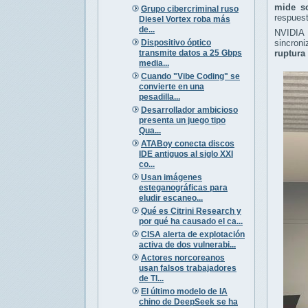
mide s
Grupo cibercriminal ruso
respuesta
Diesel Vortex roba más
de...
NVIDIA 
Dispositivo óptico
sincroni
transmite datos a 25 Gbps
ruptura
media...
Cuando "Vibe Coding" se
convierte en una
pesadilla...
Desarrollador ambicioso
presenta un juego tipo
Qua...
ATABoy conecta discos
IDE antiguos al siglo XXI
co...
Usan imágenes
esteganográficas para
eludir escaneo...
Qué es Citrini Research y
por qué ha causado el ca...
CISA alerta de explotación
activa de dos vulnerabi...
Actores norcoreanos
usan falsos trabajadores
de TI...
El último modelo de IA
chino de DeepSeek se ha