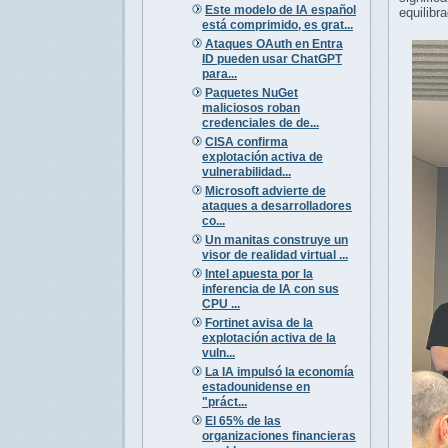
Este modelo de IA español
equilibr
está comprimido, es grat...
Ataques OAuth en Entra
ID pueden usar ChatGPT
para...
Paquetes NuGet
maliciosos roban
credenciales de de...
CISA confirma
explotación activa de
vulnerabilidad...
Microsoft advierte de
ataques a desarrolladores
co...
Un manitas construye un
visor de realidad virtual ...
Intel apuesta por la
inferencia de IA con sus
CPU ...
Fortinet avisa de la
explotación activa de la
vuln...
La IA impulsó la economía
estadounidense en
"práct...
El 65% de las
organizaciones financieras