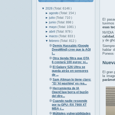
▼
2026
(Total: 6146 )
►
agosto
(Total: 154 )
►
julio
(Total: 710 )
El pasa
►
junio
(Total: 898 )
tuvimos 
►
mayo
(Total: 1081 )
esas te
►
abril
(Total: 978 )
NVIDIA 
►
marzo
(Total: 833 )
calidad
y de gho
▼
febrero
(Total: 812 )
Demis Hassabis (Google
Siempre
DeepMind) cree que la AGI
hablar 
l...
Poneos 
Otra tienda filtra que GTA
Nueva
6 costará 100 euros: si...
El Galaxy S26 Ultra se
queda atrás en sensores
El gran 
de ...
la imag
Sam Altman lo tiene claro:
parámet
"El 'AI washing' es rea...
Herramienta de IA
OpenClaw borra el buzón
del dire...
Cuando nadie responde
por tu GPU: RX 7900 XT
MBA c...
Múltiples vulnerabilidades