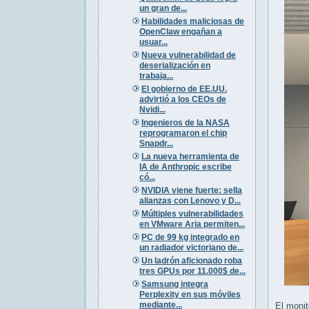
un gran de...
Habilidades maliciosas de
OpenClaw engañan a
usuar...
Nueva vulnerabilidad de
deserialización en
trabaja...
El gobierno de EE.UU.
advirtió a los CEOs de
Nvidi...
Ingenieros de la NASA
reprogramaron el chip
Snapdr...
La nueva herramienta de
IA de Anthropic escribe
có...
NVIDIA viene fuerte: sella
alianzas con Lenovo y D...
Múltiples vulnerabilidades
en VMware Aria permiten...
PC de 99 kg integrado en
un radiador victoriano de...
Un ladrón aficionado roba
tres GPUs por 11.000$ de...
Samsung integra
Perplexity en sus móviles
mediante...
El monit