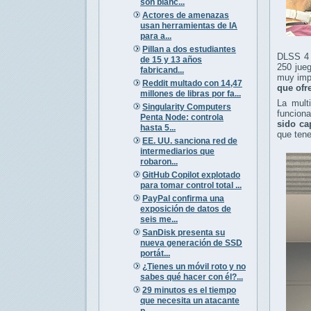
son blanc...
Actores de amenazas
usan herramientas de IA
para a...
Pillan a dos estudiantes
DLSS 4 
de 15 y 13 años
250 jue
fabricand...
muy imp
Reddit multado con 14,47
que ofr
millones de libras por fa...
La mult
Singularity Computers
funciona
Penta Node: controla
sido ca
hasta 5...
que tene
EE. UU. sanciona red de
intermediarios que
robaron...
GitHub Copilot explotado
para tomar control total ...
PayPal confirma una
exposición de datos de
seis me...
SanDisk presenta su
nueva generación de SSD
portát...
¿Tienes un móvil roto y no
sabes qué hacer con él?...
29 minutos es el tiempo
que necesita un atacante
p...