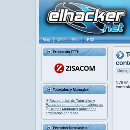
Blog
Web
Foro
RSS
Productos FTTH
T
cont
sábado, 1
NVIDIA 
conteni
Tutoriales y Manuales
Recopilación de
Tutoriales y
Manuales
ordenados por categorías
Últimos
Manuales
publicados
ordenados por fecha
Entradas Mensuales