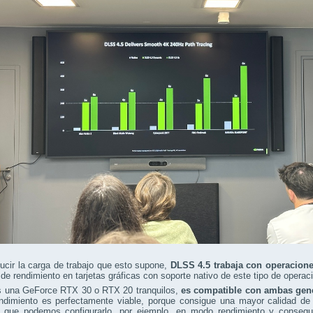
ucir la carga de trabajo que esto supone,
DLSS 4.5 trabaja con operacion
de rendimiento en tarjetas gráficas con soporte nativo de este tipo de oper
is una GeForce RTX 30 o RTX 20 tranquilos,
es compatible con ambas gen
endimiento es perfectamente viable, porque consigue una mayor calidad de
ca que podemos configurarlo, por ejemplo, en modo rendimiento y consegu