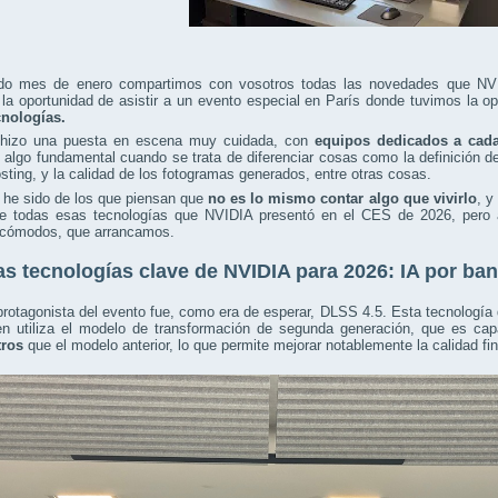
do mes de enero compartimos con vosotros todas las novedades que NV
la oportunidad de asistir a un evento especial en París donde tuvimos la o
cnologías.
hizo una puesta en escena muy cuidada, con
equipos dedicados a cad
, algo fundamental cuando se trata de diferenciar cosas como la definición de
sting, y la calidad de los fotogramas generados, entre otras cosas.
 he sido de los que piensan que
no es lo mismo contar algo que vivirlo
, y
de todas esas tecnologías que NVIDIA presentó en el CES de 2026, pero a
cómodos, que arrancamos.
s tecnologías clave de NVIDIA para 2026: IA por ba
protagonista del evento fue, como era de esperar, DLSS 4.5. Esta tecnología 
en utiliza el modelo de transformación de segunda generación, que es ca
ros
que el modelo anterior, lo que permite mejorar notablemente la calidad fin