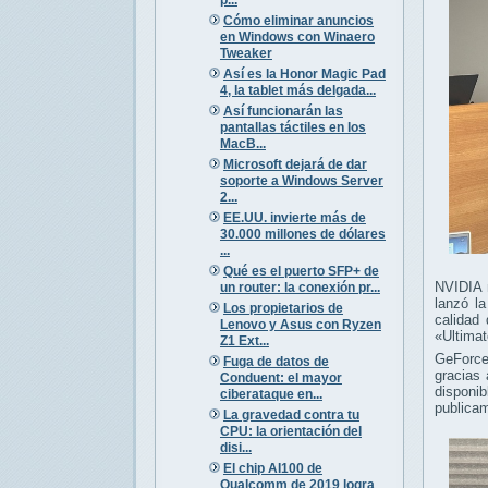
Cómo eliminar anuncios
en Windows con Winaero
Tweaker
Así es la Honor Magic Pad
4, la tablet más delgada...
Así funcionarán las
pantallas táctiles en los
MacB...
Microsoft dejará de dar
soporte a Windows Server
2...
EE.UU. invierte más de
30.000 millones de dólares
...
Qué es el puerto SFP+ de
NVIDIA n
un router: la conexión pr...
lanzó l
Los propietarios de
calidad
Lenovo y Asus con Ryzen
«Ultimat
Z1 Ext...
GeForce
Fuga de datos de
gracias
Conduent: el mayor
disponi
ciberataque en...
publica
La gravedad contra tu
CPU: la orientación del
disi...
El chip AI100 de
Qualcomm de 2019 logra