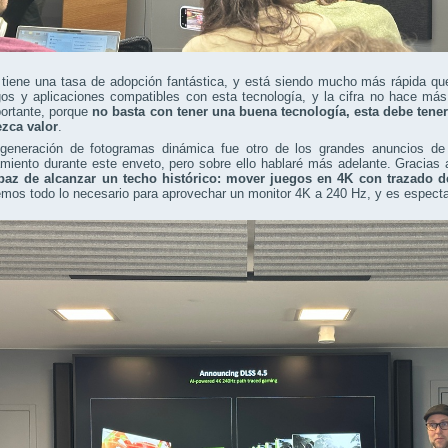
tiene una tasa de adopción fantástica, y está siendo mucho más rápida q
gos y aplicaciones compatibles con esta tecnología, y la cifra no hace m
ortante, porque
no basta con tener una buena tecnología, esta debe ten
ezca valor
.
igeneración de fotogramas dinámica fue otro de los grandes anuncios d
miento durante este enveto, pero sobre ello hablaré más adelante. Gracias
paz de alcanzar un techo histórico: mover juegos en 4K con trazado de
mos todo lo necesario para aprovechar un monitor 4K a 240 Hz, y es especta