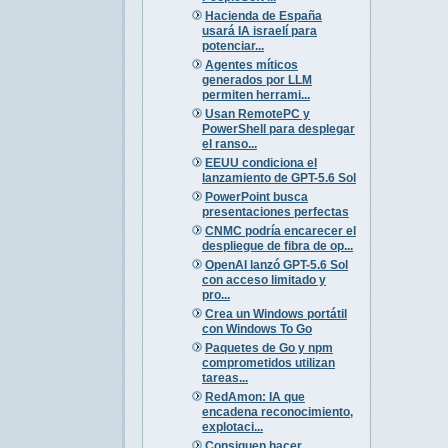
Hacienda de España
usará IA israelí para
potenciar...
Agentes míticos
generados por LLM
permiten herrami...
Usan RemotePC y
PowerShell para desplegar
el ranso...
EEUU condiciona el
lanzamiento de GPT-5.6 Sol
PowerPoint busca
presentaciones perfectas
CNMC podría encarecer el
despliegue de fibra de op...
OpenAI lanzó GPT-5.6 Sol
con acceso limitado y
pro...
Crea un Windows portátil
con Windows To Go
Paquetes de Go y npm
comprometidos utilizan
tareas...
RedAmon: IA que
encadena reconocimiento,
explotaci...
Consiguen hacer