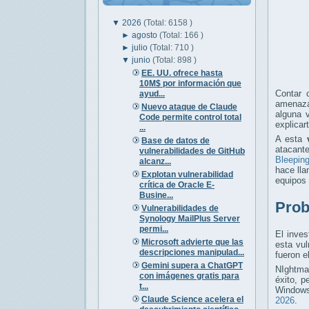
▼
2026
(Total: 6158 )
►
agosto
(Total: 166 )
►
julio
(Total: 710 )
▼
junio
(Total: 898 )
EE. UU. ofrece hasta
10M$ por información que
Contar 
ayud...
amenaza
Nuevo ataque de Claude
alguna 
Code permite control total
explicar
...
A esta
Base de datos de
atacant
vulnerabilidades de GitHub
Bleepin
alcanz...
hace ll
Explotan vulnerabilidad
equipos
crítica de Oracle E-
Busine...
Prob
Vulnerabilidades de
Synology MailPlus Server
permi...
El inves
Microsoft advierte que las
esta vu
descripciones manipulad...
fueron e
Gemini supera a ChatGPT
NIghtmar
con imágenes gratis para
éxito, p
t...
Windows
Claude Science acelera el
2026
.