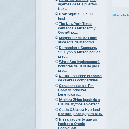
agentes de IA a puertas
tras...
Dron sigue a F1 a 300
Entrada
km/h
The New York Times
demanda a Microsoft y
OpenAI po...
Mageia 10: distro Linux
sucesora de Mandriva
Demandan a Samsung,
SK Hynix y Micron por los
prec...
WhatsApp implementará
nombres de usuario para
prot...
Netflix endurece el control
de cuentas compartidas
Senador acusa a Tim
Cook de priorizar
beneficios s...
IA china Zhipu igualaría a
Claude Mythos en detecc...
CachyOS lanza Hyprland
Noctalia y Shelly para AUR
Nissan advierte que un
hackeo a Oracle
PeopleSoft ...