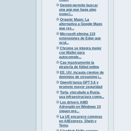
Gemini permite buscar
una app que haga algo
especí...
Organic Maps: La
alternativa a Google Maps
que res...
Microsoft elimina 119
extensiones de Edge que
ocul...
Chrome se integra mejor
con Wallet para
autocomple...
Cae masivamente la
piratería de fútbol online
EE. UU. incauta cientos de
dominios de streaming i...
OpenAI lanza GPT 5.6 y
promete mayor seguridad
Turla, vinculado a Rusia,
usa infraestructura comp...
Los drivers AMD
Adrenalin en Windows 10
siguen pre...
La UE encarece compras
en AliExpress, Shein y
Temu
ClawHub Skills expone