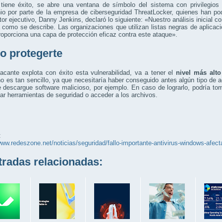
tiene éxito, se abre una ventana de símbolo del sistema con privilegi
io por parte de la empresa de ciberseguridad ThreatLocker, quienes han podi
tor ejecutivo, Danny Jenkins, declaró lo siguiente: «Nuestro análisis inicial c
 como se describe. Las organizaciones que utilizan listas negras de aplicaci
roporciona una capa de protección eficaz contra este ataque».
 protegerte
acante explota con éxito esta vulnerabilidad, va a tener el
nivel más alt
o es tan sencillo, ya que necesitaría haber conseguido antes algún tipo de 
 descargue software malicioso, por ejemplo. En caso de lograrlo, podría toma
ar herramientas de seguridad o acceder a los archivos.
:
www.redeszone.net/noticias/seguridad/fallo-importante-antivirus-windows-afect
adas relacionadas: