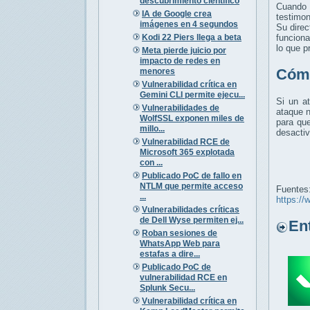
descubrimiento científico
Cuando 
IA de Google crea
testimon
imágenes en 4 segundos
Su direc
Kodi 22 Piers llega a beta
funciona
lo que p
Meta pierde juicio por
impacto de redes en
Cómo
menores
Vulnerabilidad crítica en
Gemini CLI permite ejecu...
Si un at
Vulnerabilidades de
ataque n
WolfSSL exponen miles de
para que
millo...
desactiv
Vulnerabilidad RCE de
Microsoft 365 explotada
con ...
Publicado PoC de fallo en
NTLM que permite acceso
Fuentes
...
https://
Vulnerabilidades críticas
de Dell Wyse permiten ej...
Entr
Roban sesiones de
WhatsApp Web para
estafas a dire...
Publicado PoC de
vulnerabilidad RCE en
Splunk Secu...
Vulnerabilidad crítica en