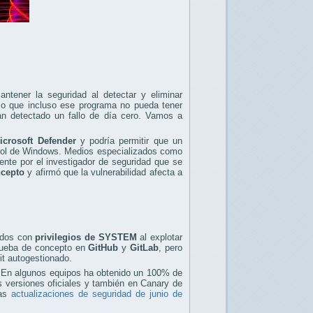
tener la seguridad al detectar y eliminar
o o que incluso ese programa no pueda tener
Han detectado un fallo de día cero. Vamos a
icrosoft Defender
y podría permitir que un
rol de Windows. Medios especializados como
nte por el investigador de seguridad que se
ncepto
y afirmó que la vulnerabilidad afecta a
andos con
privilegios de SYSTEM
al explotar
prueba de concepto en
GitHub
y
GitLab
, pero
Git autogestionado.
e. En algunos equipos ha obtenido un 100% de
es versiones oficiales y también en Canary de
mas
actualizaciones de seguridad de junio de