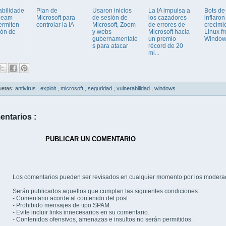
abilidade
Plan de
Usaron inicios
La IA impulsa a
Bots de
eeam
Microsoft para
de sesión de
los cazadores
inflaron
rmiten
controlar la IA
Microsoft, Zoom
de errores de
crecimi
ión de
y webs
Microsoft hacia
Linux fr
gubernamentale
un premio
Window
s para atacar
récord de 20
mi...
uetas:
antivirus
,
exploit
,
microsoft
,
seguridad
,
vulnerabilidad
,
windows
entarios :
PUBLICAR UN COMENTARIO
Los comentarios pueden ser revisados en cualquier momento por los modera
Serán publicados aquellos que cumplan las siguientes condiciones:
- Comentario acorde al contenido del post.
- Prohibido mensajes de tipo SPAM.
- Evite incluir links innecesarios en su comentario.
- Contenidos ofensivos, amenazas e insultos no serán permitidos.