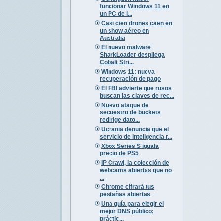
funcionar Windows 11 en
un PC de l...
Casi cien drones caen en
un show aéreo en
Australia
El nuevo malware
SharkLoader despliega
Cobalt Stri...
Windows 11: nueva
recuperación de pago
El FBI advierte que rusos
buscan las claves de rec...
Nuevo ataque de
secuestro de buckets
redirige dato...
Ucrania denuncia que el
servicio de inteligencia r...
Xbox Series S iguala
precio de PS5
IP Crawl, la colección de
webcams abiertas que no
...
Chrome cifrará tus
pestañas abiertas
Una guía para elegir el
mejor DNS público;
práctic...