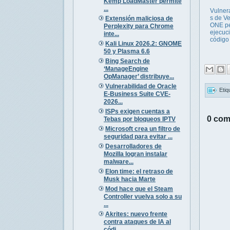
Kemp LoadMaster permite
...
Vulner
s de V
Extensión maliciosa de
ONE pe
Perplexity para Chrome
ejecuc
inte...
código
Kali Linux 2026.2: GNOME
50 y Plasma 6.6
Bing Search de
‘ManageEngine
OpManager’ distribuye...
Vulnerabilidad de Oracle
Etiq
E-Business Suite CVE-
2026...
ISPs exigen cuentas a
0 com
Tebas por bloqueos IPTV
Microsoft crea un filtro de
seguridad para evitar ...
Desarrolladores de
Mozilla logran instalar
malware...
Elon time: el retraso de
Musk hacia Marte
Mod hace que el Steam
Controller vuelva solo a su
...
Akrites: nuevo frente
contra ataques de IA al
códi...