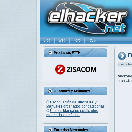
Blog
Web
Foro
RSS
Productos FTTH
D
miércoles
Microso
a un at
Tutoriales y Manuales
Recopilación de
Tutoriales y
Manuales
ordenados por categorías
Últimos
Manuales
publicados
ordenados por fecha
Entradas Mensuales