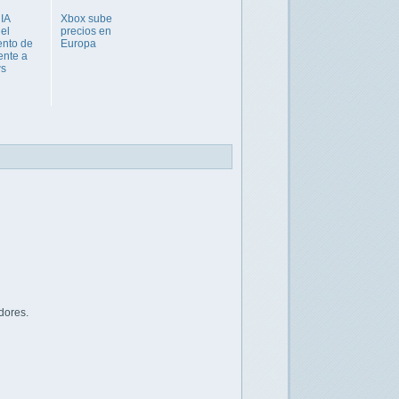
 IA
Xbox sube
 el
precios en
ento de
Europa
ente a
s
dores.