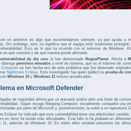
con un antivirus es algo que recomendamos siempre, ya que ayuda a man
s. Sin embargo, esto no significa que el equipo esté totalmente protegid
vulnerabilidad. Esto es lo que ha ocurrido con el antivirus de Windows. 
te en qué consiste y de qué manera puede afectarte.
vulnerabilidad de día cero
la han denominado
RoguePlanet
. Afecta a
M
e obtenga
permisos elevados
a nivel de sistema, que es el máximo de cont
g Computer
se han hecho eco de este problema que fue detectado originalme
amar
Nightmare Eclipse
. Este investigador fue quien publicó la
prueba de co
 con
Windows 10
y
Windows 11
incluso actualizados.
lema en Microsoft Defender
tigador de seguridad afirma que un atacante podría abrir una línea de com
lnerabilidad. Según recoge Bleeping Computer, inicialmente compartió una 
liminadas por parte de Microsoft y, posteriormente, la subió a un repositorio 
e Eclipse ha indicado que esta vulnerabilidad tiene una efectividad variabl
ero en otros ha tenido más dificultades. Este fallo lo ha probado en diferent
 11, además de Windows 10. En todos ellos estaban presentes las últi