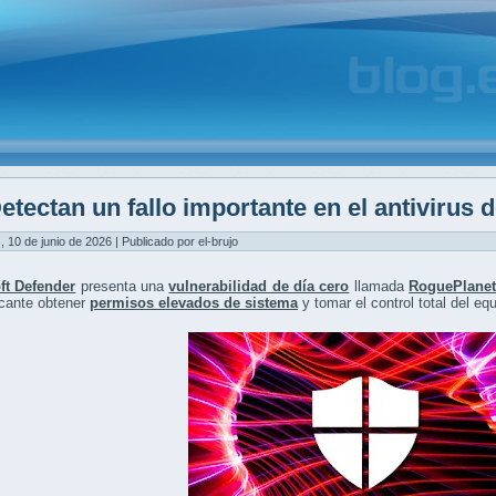
etectan un fallo importante en el antivirus
, 10 de junio de 2026 | Publicado por el-brujo
ft Defender
presenta una
vulnerabilidad de día cero
llamada
RoguePlane
acante obtener
permisos elevados de sistema
y tomar el control total del equ