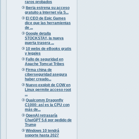
raros probados
Iberia estrena su acceso
gratuito a Internet vía S...
El CEO de Epic Games
dice que las herramientas
de ...
Google detalla
STOCKSTAY, la nueva
puerta trasera ...
10 webs de eBooks gratis
y legales
Fallo de seguridad en
Apache Tomcat Tribes
Firma china de
ciberseguridad asegura
haber creado...
Nuevo exploit de COW en
Linux permite acceso root
...
Qualcomm Dragonfly
C1000: así es la CPU con
más de...
OpenAI retrasaría
ChatGPT 5.6 por pedido de
Trump
Windows 10 tendrá
soporte hasta 2027