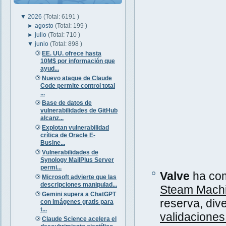
▼
2026
(Total: 6191 )
►
agosto
(Total: 199 )
►
julio
(Total: 710 )
▼
junio
(Total: 898 )
EE. UU. ofrece hasta
10M$ por información que
ayud...
Nuevo ataque de Claude
Code permite control total
...
Base de datos de
vulnerabilidades de GitHub
alcanz...
Explotan vulnerabilidad
crítica de Oracle E-
Busine...
Vulnerabilidades de
Synology MailPlus Server
permi...
Valve
ha com
Microsoft advierte que las
descripciones manipulad...
Steam Mach
Gemini supera a ChatGPT
reserva, div
con imágenes gratis para
t...
validaciones
Claude Science acelera el