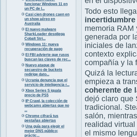
en el dispositiv
funcionar Windows 11 en
un PC de l...
Todo esto lleg
Casi cien drones caen en
incertidumbre
un show aéreo en
Australia
memoria RAM y
El nuevo malware
SharkLoader despliega
generada por la
Cobalt Stri...
iniciales de l
Windows 11: nueva
recuperación de pago
contexto explic
El FBI advierte que rusos
buscan las claves de rec...
compañía y la 
Nuevo ataque de
secuestro de buckets
Quizá la lectu
redirige dato...
empieza a tran
Ucrania denuncia que el
servicio de inteligencia r...
coherente de 
Xbox Series S iguala
precio de PS5
dejó claro que
IP Crawl, la colección de
tradicional. St
webcams abiertas que no
...
salón, mientra
Chrome cifrará tus
pestañas abiertas
realidad virtua
Una guía para elegir el
mejor DNS público;
el mismo lengua
práctic...