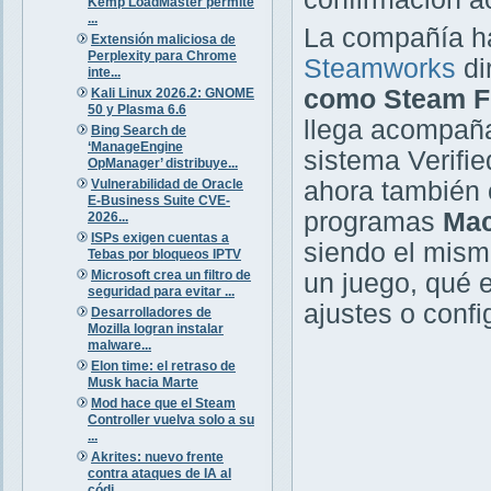
Kemp LoadMaster permite
...
La compañía ha
Extensión maliciosa de
Perplexity para Chrome
Steamworks
di
inte...
como Steam F
Kali Linux 2026.2: GNOME
50 y Plasma 6.6
llega acompañ
Bing Search de
‘ManageEngine
sistema Verifi
OpManager’ distribuye...
Vulnerabilidad de Oracle
ahora también 
E-Business Suite CVE-
programas
Mac
2026...
ISPs exigen cuentas a
siendo el mismo
Tebas por bloqueos IPTV
Microsoft crea un filtro de
un juego, qué 
seguridad para evitar ...
ajustes o confi
Desarrolladores de
Mozilla logran instalar
malware...
Elon time: el retraso de
Musk hacia Marte
Mod hace que el Steam
Controller vuelva solo a su
...
Akrites: nuevo frente
contra ataques de IA al
códi...