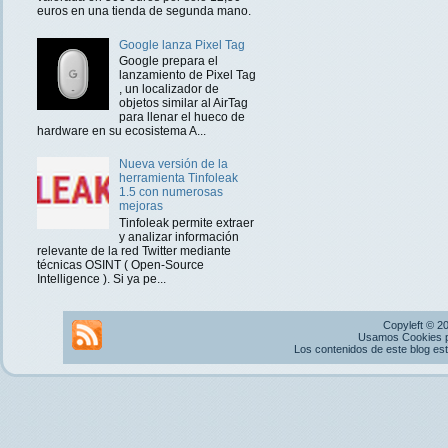
euros en una tienda de segunda mano.
Google lanza Pixel Tag
Google prepara el
lanzamiento de Pixel Tag
, un localizador de
objetos similar al AirTag
para llenar el hueco de
hardware en su ecosistema A...
Nueva versión de la
herramienta Tinfoleak
1.5 con numerosas
mejoras
Tinfoleak permite extraer
y analizar información
relevante de la red Twitter mediante
técnicas OSINT ( Open-Source
Intelligence ). Si ya pe...
Copyleft © 2
Usamos Cookies pr
Los contenidos de este blog es