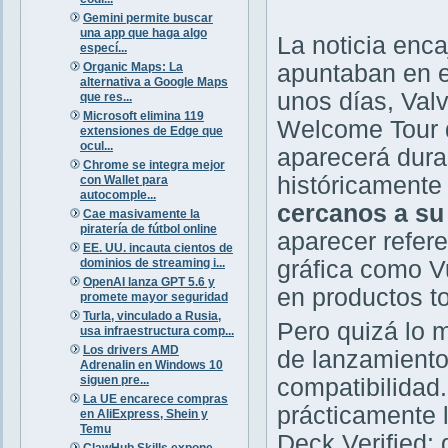
Gemini permite buscar
una app que haga algo
La noticia enc
especí...
Organic Maps: La
apuntaban en 
alternativa a Google Maps
unos días, Val
que res...
Microsoft elimina 119
Welcome Tour d
extensiones de Edge que
ocul...
aparecerá duran
Chrome se integra mejor
históricamente
con Wallet para
autocomple...
cercanos a su
Cae masivamente la
piratería de fútbol online
aparecer refer
EE. UU. incauta cientos de
dominios de streaming i...
gráfica como V
OpenAI lanza GPT 5.6 y
en productos t
promete mayor seguridad
Turla, vinculado a Rusia,
Pero quizá lo 
usa infraestructura comp...
Los drivers AMD
de lanzamiento
Adrenalin en Windows 10
siguen pre...
compatibilidad
La UE encarece compras
prácticamente 
en AliExpress, Shein y
Temu
Deck Verified: 
ClawHub Skills expone