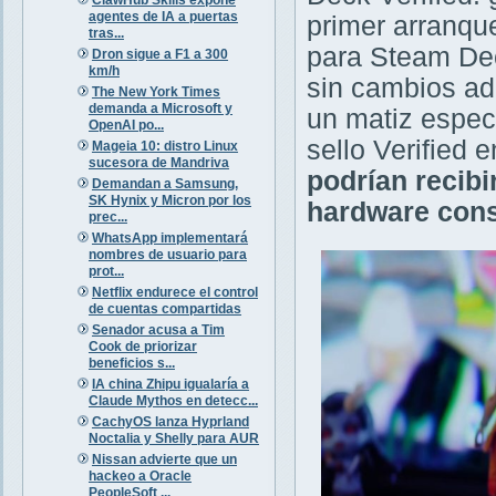
agentes de IA a puertas
primer arranqu
tras...
para Steam De
Dron sigue a F1 a 300
km/h
sin cambios adi
The New York Times
demanda a Microsoft y
un matiz especi
OpenAI po...
sello Verified
Mageia 10: distro Linux
sucesora de Mandriva
podrían recib
Demandan a Samsung,
SK Hynix y Micron por los
hardware cons
prec...
WhatsApp implementará
nombres de usuario para
prot...
Netflix endurece el control
de cuentas compartidas
Senador acusa a Tim
Cook de priorizar
beneficios s...
IA china Zhipu igualaría a
Claude Mythos en detecc...
CachyOS lanza Hyprland
Noctalia y Shelly para AUR
Nissan advierte que un
hackeo a Oracle
PeopleSoft ...