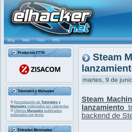
Blog
Web
Foro
RSS
Productos FTTH
Steam M
lanzamien
martes, 9 de juni
Tutoriales y Manuales
Steam Machin
Recopilación de
Tutoriales y
lanzamiento
tr
Manuales
ordenados por categorías
Últimos
Manuales
publicados
backend de St
ordenados por fecha
Entradas Mensuales