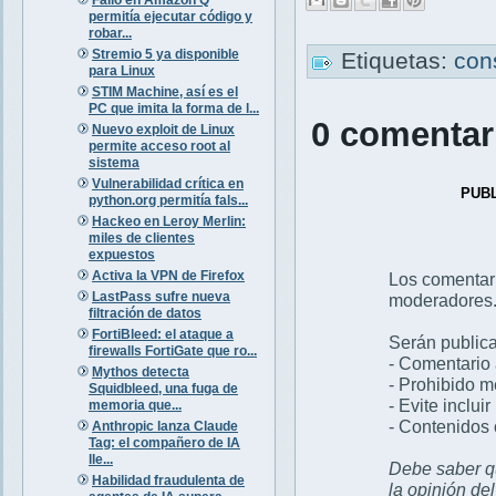
permitía ejecutar código y
robar...
Stremio 5 ya disponible
Etiquetas:
con
para Linux
STIM Machine, así es el
PC que imita la forma de l...
0 comentar
Nuevo exploit de Linux
permite acceso root al
sistema
Vulnerabilidad crítica en
PUB
python.org permitía fals...
Hackeo en Leroy Merlin:
miles de clientes
expuestos
Activa la VPN de Firefox
Los comentar
LastPass sufre nueva
moderadores
filtración de datos
FortiBleed: el ataque a
Serán publica
firewalls FortiGate que ro...
- Comentario 
Mythos detecta
- Prohibido 
Squidbleed, una fuga de
- Evite inclui
memoria que...
- Contenidos 
Anthropic lanza Claude
Tag: el compañero de IA
lle...
Debe saber qu
Habilidad fraudulenta de
la opinión de