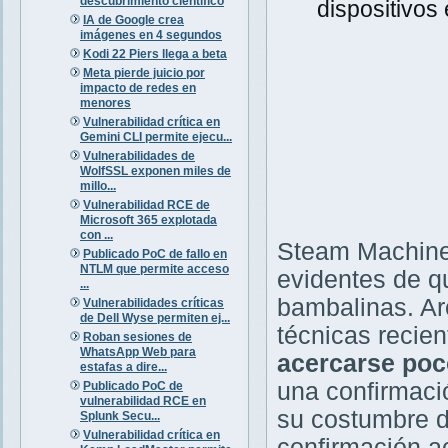
descubrimiento científico
dispositivos
IA de Google crea
imágenes en 4 segundos
Kodi 22 Piers llega a beta
Meta pierde juicio por
impacto de redes en
menores
Vulnerabilidad crítica en
Gemini CLI permite ejecu...
Vulnerabilidades de
WolfSSL exponen miles de
millo...
Vulnerabilidad RCE de
Microsoft 365 explotada
con ...
Steam Machine
Publicado PoC de fallo en
NTLM que permite acceso
evidentes de q
...
bambalinas. Ar
Vulnerabilidades críticas
de Dell Wyse permiten ej...
técnicas recie
Roban sesiones de
WhatsApp Web para
acercarse poc
estafas a dire...
una confirmació
Publicado PoC de
vulnerabilidad RCE en
su costumbre d
Splunk Secu...
Vulnerabilidad crítica en
confirmación ac