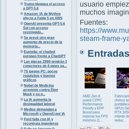
usuario empiez
Trump bloquea el acceso
a GPT-5.6
muchos imagin
Amazon: IA de Mythos
afecta a Fable 5 en AWS
Fuentes:
OpenAI presenta GPT-5.6
Sol con acceso
https://www.m
restringido...
steam-frame-ya
Se prevé otro gran
aumento de precio de la
memoria...
Entradas 
Eustella: el chatbot
europeo frente a ChatGPT
Las placas Z990 tendrán 3
conectores de 8 pines pa...
75 juegos PC: pocos
requisitos y buenos
gráficos
Nobel de Medicina
arremete contra Elon
Musk y su p...
AMD Zen 6
Fabrican
La IA aumenta la
usará CPPC
chinos l
desigualdad laboral
Performance
portátile
Priority y EPP
GPUs Ge
Medios demandan a
Boost para
RTX 305
Microsoft y OpenAI por IA
mejorar los FPS
intento d
Ford falla con IA y
mínimos (1...
reduc...
recontrata ingenieros
Fallo en Amazon Q