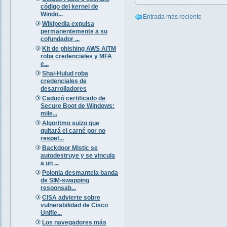
código del kernel de
Windo...
Entrada más reciente
Wikipedia expulsa
permanentemente a su
cofundador ...
Kit de phishing AWS AiTM
roba credenciales y MFA
e...
Shai-Hulud roba
credenciales de
desarrolladores
Caducó certificado de
Secure Boot de Windows:
mile...
Algoritmo suizo que
quitará el carné por no
respet...
Backdoor Mistic se
autodestruye y se vincula
a un ...
Polonia desmantela banda
de SIM-swapping
responsab...
CISA advierte sobre
vulnerabilidad de Cisco
Unifie...
Los navegadores más