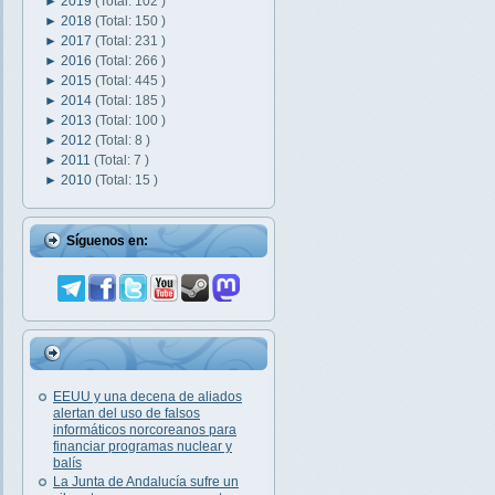
►
2019
(Total: 102 )
►
2018
(Total: 150 )
►
2017
(Total: 231 )
►
2016
(Total: 266 )
►
2015
(Total: 445 )
►
2014
(Total: 185 )
►
2013
(Total: 100 )
►
2012
(Total: 8 )
►
2011
(Total: 7 )
►
2010
(Total: 15 )
Síguenos en:
EEUU y una decena de aliados
alertan del uso de falsos
informáticos norcoreanos para
financiar programas nuclear y
balís
La Junta de Andalucía sufre un