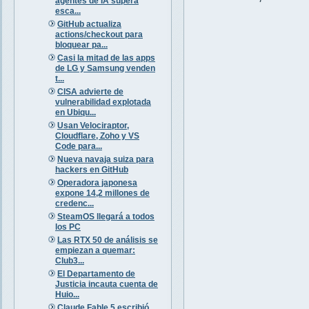
agentes de IA supera
esca...
GitHub actualiza
actions/checkout para
bloquear pa...
Casi la mitad de las apps
de LG y Samsung venden
t...
CISA advierte de
vulnerabilidad explotada
en Ubiqu...
Usan Velociraptor,
Cloudflare, Zoho y VS
Code para...
Nueva navaja suiza para
hackers en GitHub
Operadora japonesa
expone 14,2 millones de
credenc...
SteamOS llegará a todos
los PC
Las RTX 50 de análisis se
empiezan a quemar:
Club3...
El Departamento de
Justicia incauta cuenta de
Huio...
Claude Fable 5 escribió