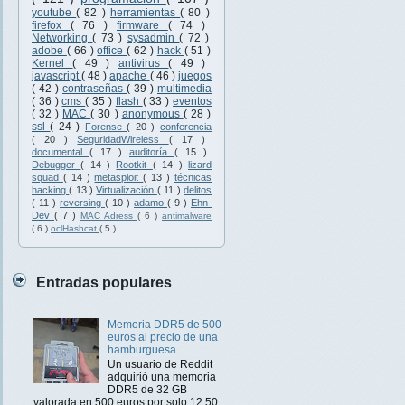
youtube
( 82 )
herramientas
( 80 )
firefox
( 76 )
firmware
( 74 )
Networking
( 73 )
sysadmin
( 72 )
adobe
( 66 )
office
( 62 )
hack
( 51 )
Kernel
( 49 )
antivirus
( 49 )
javascript
( 48 )
apache
( 46 )
juegos
( 42 )
contraseñas
( 39 )
multimedia
( 36 )
cms
( 35 )
flash
( 33 )
eventos
( 32 )
MAC
( 30 )
anonymous
( 28 )
ssl
( 24 )
Forense
( 20 )
conferencia
( 20 )
SeguridadWireless
( 17 )
documental
( 17 )
auditoría
( 15 )
Debugger
( 14 )
Rootkit
( 14 )
lizard
squad
( 14 )
metasploit
( 13 )
técnicas
hacking
( 13 )
Virtualización
( 11 )
delitos
( 11 )
reversing
( 10 )
adamo
( 9 )
Ehn-
Dev
( 7 )
MAC Adress
( 6 )
antimalware
( 6 )
oclHashcat
( 5 )
Entradas populares
Memoria DDR5 de 500
euros al precio de una
hamburguesa
Un usuario de Reddit
adquirió una memoria
DDR5 de 32 GB
valorada en 500 euros por solo 12,50