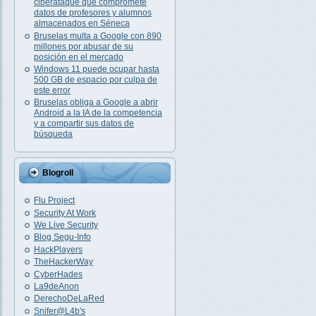
ciberataque que compromete
datos de profesores y alumnos
almacenados en Séneca
Bruselas multa a Google con 890
millones por abusar de su
posición en el mercado
Windows 11 puede ocupar hasta
500 GB de espacio por culpa de
este error
Bruselas obliga a Google a abrir
Android a la IA de la competencia
y a compartir sus datos de
búsqueda
Blogroll
Flu Project
Security At Work
We Live Security
Blog Segu-Info
HackPlayers
TheHackerWay
CyberHades
La9deAnon
DerechoDeLaRed
Snifer@L4b's