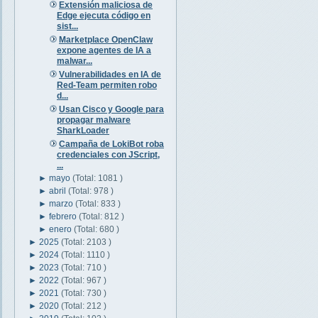
Extensión maliciosa de
Edge ejecuta código en
sist...
Marketplace OpenClaw
expone agentes de IA a
malwar...
Vulnerabilidades en IA de
Red-Team permiten robo
d...
Usan Cisco y Google para
propagar malware
SharkLoader
Campaña de LokiBot roba
credenciales con JScript,
...
►
mayo
(Total: 1081 )
►
abril
(Total: 978 )
►
marzo
(Total: 833 )
►
febrero
(Total: 812 )
►
enero
(Total: 680 )
►
2025
(Total: 2103 )
►
2024
(Total: 1110 )
►
2023
(Total: 710 )
►
2022
(Total: 967 )
►
2021
(Total: 730 )
►
2020
(Total: 212 )