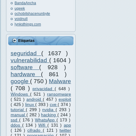
BandaAncha
ugeek
ochobitshacenunbyte
voidnull
lynksthings.com
Etiquetas
seguridad
( 1637 )
vulnerabilidad
( 1604 )
software
( 928 )
hardware
( 861 )
google
( 750 )
Malware
( 708 )
privacidad
( 648 )
Windows
( 521 )
ransomware
( 521 )
android
( 457 )
exploit
( 425 )
linux
( 393 )
cve
( 374 )
tutorial
( 299 )
nvidia
( 293 )
manual
( 282 )
hacking
( 244 )
ssd
( 176 )
WhatsApp
( 173 )
ddos
( 134 )
Wifi
( 131 )
app
( 126 )
cifrado
( 121 )
twitter
( 121 )
programación
( 107 )