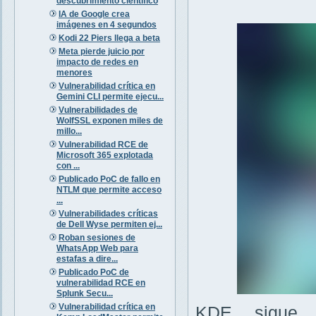
descubrimiento científico
IA de Google crea
imágenes en 4 segundos
Kodi 22 Piers llega a beta
Meta pierde juicio por
impacto de redes en
menores
Vulnerabilidad crítica en
Gemini CLI permite ejecu...
Vulnerabilidades de
WolfSSL exponen miles de
millo...
Vulnerabilidad RCE de
Microsoft 365 explotada
con ...
Publicado PoC de fallo en
NTLM que permite acceso
...
Vulnerabilidades críticas
de Dell Wyse permiten ej...
Roban sesiones de
WhatsApp Web para
estafas a dire...
Publicado PoC de
vulnerabilidad RCE en
Splunk Secu...
Vulnerabilidad crítica en
KDE sigue 