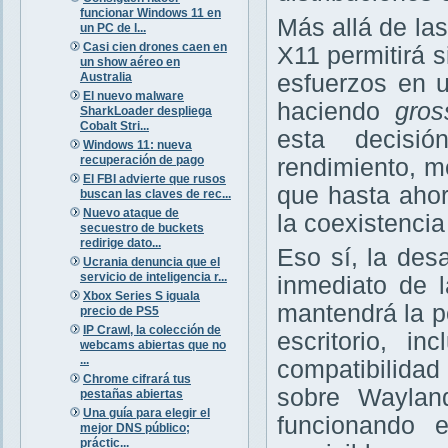
funcionar Windows 11 en
Más allá de las
un PC de l...
Casi cien drones caen en
X11 permitirá s
un show aéreo en
Australia
esfuerzos en 
El nuevo malware
haciendo
gro
SharkLoader despliega
Cobalt Stri...
esta decisió
Windows 11: nueva
recuperación de pago
rendimiento, m
El FBI advierte que rusos
que hasta ahor
buscan las claves de rec...
Nuevo ataque de
la coexistencia
secuestro de buckets
redirige dato...
Eso sí, la des
Ucrania denuncia que el
servicio de inteligencia r...
inmediato de 
Xbox Series S iguala
mantendrá la p
precio de PS5
IP Crawl, la colección de
escritorio, i
webcams abiertas que no
...
compatibilida
Chrome cifrará tus
sobre Waylan
pestañas abiertas
Una guía para elegir el
funcionando 
mejor DNS público;
práctic...