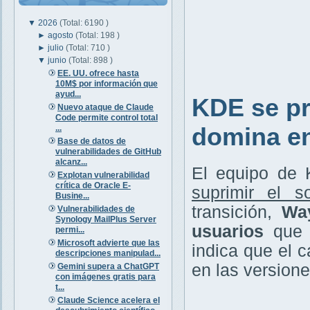
▼
2026
(Total: 6190 )
►
agosto
(Total: 198 )
►
julio
(Total: 710 )
▼
junio
(Total: 898 )
EE. UU. ofrece hasta
10M$ por información que
ayud...
KDE se pr
Nuevo ataque de Claude
Code permite control total
domina en
...
Base de datos de
vulnerabilidades de GitHub
alcanz...
El equipo de 
Explotan vulnerabilidad
crítica de Oracle E-
suprimir el 
Busine...
transición,
Wa
Vulnerabilidades de
Synology MailPlus Server
usuarios
que h
permi...
Microsoft advierte que las
indica que el 
descripciones manipulad...
en las version
Gemini supera a ChatGPT
con imágenes gratis para
t...
Claude Science acelera el