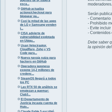
agentes de IA supera
moderadores
esca...
GitHub actualiza
actions/checkout para
Serán publica
bloquear pa...
- Comentario 
Casi la mitad de las apps
- Prohibido 
de LG y Samsung venden
- Evite inclui
t...
- Contenidos 
CISA advierte de
vulnerabilidad explotada
en Ubiqu...
Debe saber qu
Usan Velociraptor,
la opinión de
Cloudflare, Zoho y VS
Code para...
Nueva navaja suiza para
hackers en GitHub
Operadora japonesa
expone 14,2 millones de
credenc...
SteamOS llegará a todos
los PC
Las RTX 50 de análisis se
empiezan a quemar:
Club3...
El Departamento de
Justicia incauta cuenta de
Huio...
Claude Fable 5 escribió