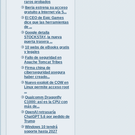
raros probados
Iberia estrena su acceso
gratuito a Internet vía S...
El CEO de Epic Games
dice que las herramientas
de ...
Google detalla
STOCKSTAY, la nueva
puerta trasera ...
10 webs de eBooks gratis
y legales
Fallo de seguridad en
Apache Tomcat Tribes
Firma china de
ciberseguridad asegura
haber creado...
Nuevo exploit de COW en
Linux permite acceso root
...
Qualcomm Dragonfly
C1000: así es la CPU con
más de...
OpenAI retrasaría
ChatGPT 5.6 por pedido de
Trump
Windows 10 tendrá
soporte hasta 2027