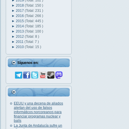
►
2019
(Total: 102 )
►
2018
(Total: 150 )
►
2017
(Total: 231 )
►
2016
(Total: 266 )
►
2015
(Total: 445 )
►
2014
(Total: 185 )
►
2013
(Total: 100 )
►
2012
(Total: 8 )
►
2011
(Total: 7 )
►
2010
(Total: 15 )
Síguenos en:
EEUU y una decena de aliados
alertan del uso de falsos
informáticos norcoreanos para
financiar programas nuclear y
balís
La Junta de Andalucía sufre un