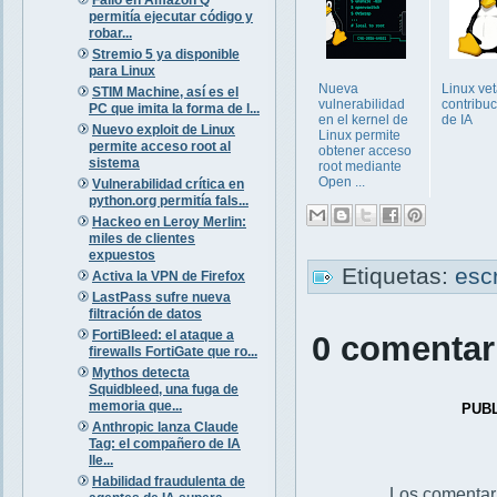
permitía ejecutar código y
robar...
Stremio 5 ya disponible
para Linux
Nueva
Linux ve
STIM Machine, así es el
vulnerabilidad
contribu
PC que imita la forma de l...
en el kernel de
de IA
Nuevo exploit de Linux
Linux permite
permite acceso root al
obtener acceso
sistema
root mediante
Open ...
Vulnerabilidad crítica en
python.org permitía fals...
Hackeo en Leroy Merlin:
miles de clientes
expuestos
Etiquetas:
escr
Activa la VPN de Firefox
LastPass sufre nueva
filtración de datos
FortiBleed: el ataque a
0 comentar
firewalls FortiGate que ro...
Mythos detecta
Squidbleed, una fuga de
memoria que...
PUB
Anthropic lanza Claude
Tag: el compañero de IA
lle...
Habilidad fraudulenta de
Los comentar