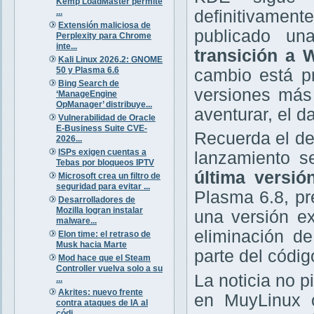
Kemp LoadMaster permite
...
definitivamen
Extensión maliciosa de
publicado un
Perplexity para Chrome
inte...
transición a 
Kali Linux 2026.2: GNOME
50 y Plasma 6.6
cambio está p
Bing Search de
versiones más
‘ManageEngine
OpManager’ distribuye...
aventurar, el da
Vulnerabilidad de Oracle
E-Business Suite CVE-
Recuerda el d
2026...
ISPs exigen cuentas a
lanzamiento 
Tebas por bloqueos IPTV
última versió
Microsoft crea un filtro de
seguridad para evitar ...
Plasma 6.8, pr
Desarrolladores de
Mozilla logran instalar
una versión e
malware...
eliminación d
Elon time: el retraso de
Musk hacia Marte
parte del códig
Mod hace que el Steam
Controller vuelva solo a su
La noticia no p
...
Akrites: nuevo frente
en MuyLinux c
contra ataques de IA al
códi...