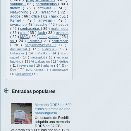
youtube
( 82 )
herramientas
( 80 )
firefox
( 76 )
firmware
( 74 )
Networking
( 73 )
sysadmin
( 72 )
adobe
( 66 )
office
( 62 )
hack
( 51 )
Kernel
( 49 )
antivirus
( 49 )
javascript
( 48 )
apache
( 46 )
juegos
( 42 )
contraseñas
( 39 )
multimedia
( 36 )
cms
( 35 )
flash
( 33 )
eventos
( 32 )
MAC
( 30 )
anonymous
( 28 )
ssl
( 24 )
Forense
( 20 )
conferencia
( 20 )
SeguridadWireless
( 17 )
documental
( 17 )
auditoría
( 15 )
Debugger
( 14 )
Rootkit
( 14 )
lizard
squad
( 14 )
metasploit
( 13 )
técnicas
hacking
( 13 )
Virtualización
( 11 )
delitos
( 11 )
reversing
( 10 )
adamo
( 9 )
Ehn-
Dev
( 7 )
MAC Adress
( 6 )
antimalware
( 6 )
oclHashcat
( 5 )
Entradas populares
Memoria DDR5 de 500
euros al precio de una
hamburguesa
Un usuario de Reddit
adquirió una memoria
DDR5 de 32 GB
valorada en 500 euros por solo 12,50