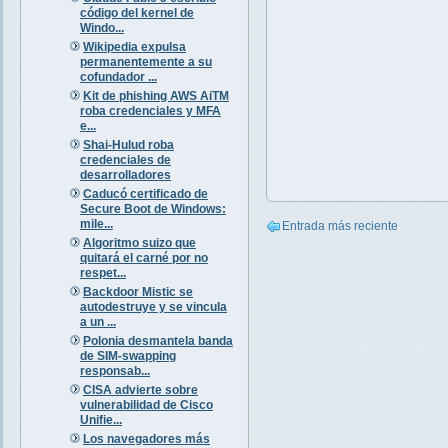
código del kernel de
Windo...
Wikipedia expulsa
permanentemente a su
cofundador ...
Kit de phishing AWS AiTM
roba credenciales y MFA
e...
Shai-Hulud roba
credenciales de
desarrolladores
Caducó certificado de
Secure Boot de Windows:
mile...
Entrada más reciente
Algoritmo suizo que
quitará el carné por no
respet...
Backdoor Mistic se
autodestruye y se vincula
a un ...
Polonia desmantela banda
de SIM-swapping
responsab...
CISA advierte sobre
vulnerabilidad de Cisco
Unifie...
Los navegadores más