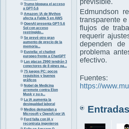
previsible.
Trump bloquea el acceso
a GPT-5.6
Edmundson rec
Amazon: IA de Mythos
transparente e
afecta a Fable 5 en AWS
OpenAI presenta GPT-5.6
flujos de trab
Sol con acceso
restringido...
requerir ajust
Se prevé otro gran
aumento de precio de la
dependen de 
memoria...
problema ante
Eustella: el chatbot
europeo frente a ChatGPT
efectivo.
Las placas Z990 tendrán 3
conectores de 8 pines pa...
75 juegos PC: pocos
requisitos y buenos
Fuentes:
gráficos
https://www.mu
Nobel de Medicina
arremete contra Elon
Musk y su p...
La IA aumenta la
desigualdad laboral
Entradas 
Medios demandan a
Microsoft y OpenAI por IA
Ford falla con IA y
recontrata ingenieros
Fallo en Amazon Q