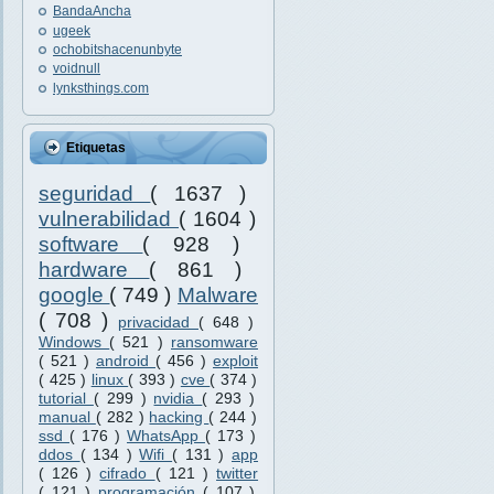
BandaAncha
ugeek
ochobitshacenunbyte
voidnull
lynksthings.com
Etiquetas
seguridad
( 1637 )
vulnerabilidad
( 1604 )
software
( 928 )
hardware
( 861 )
google
( 749 )
Malware
( 708 )
privacidad
( 648 )
Windows
( 521 )
ransomware
( 521 )
android
( 456 )
exploit
( 425 )
linux
( 393 )
cve
( 374 )
tutorial
( 299 )
nvidia
( 293 )
manual
( 282 )
hacking
( 244 )
ssd
( 176 )
WhatsApp
( 173 )
ddos
( 134 )
Wifi
( 131 )
app
( 126 )
cifrado
( 121 )
twitter
( 121 )
programación
( 107 )