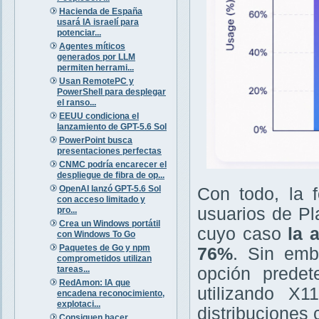
Hacienda de España
usará IA israelí para
potenciar...
Agentes míticos
generados por LLM
permiten herrami...
Usan RemotePC y
PowerShell para desplegar
el ranso...
EEUU condiciona el
lanzamiento de GPT-5.6 Sol
PowerPoint busca
presentaciones perfectas
CNMC podría encarecer el
despliegue de fibra de op...
OpenAI lanzó GPT-5.6 Sol
Con todo, la 
con acceso limitado y
usuarios de Pl
pro...
Crea un Windows portátil
cuyo caso
la 
con Windows To Go
Paquetes de Go y npm
76%
. Sin emb
comprometidos utilizan
tareas...
opción prede
RedAmon: IA que
utilizando X
encadena reconocimiento,
explotaci...
distribuciones 
Consiguen hacer