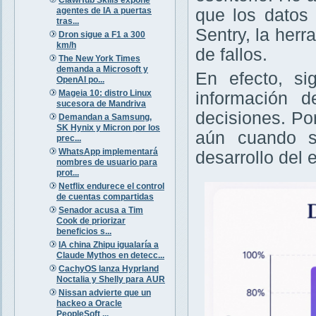
agentes de IA a puertas
que los datos 
tras...
Sentry, la herr
Dron sigue a F1 a 300
km/h
de fallos.
The New York Times
demanda a Microsoft y
En efecto, si
OpenAI po...
Mageia 10: distro Linux
información d
sucesora de Mandriva
decisiones. Po
Demandan a Samsung,
SK Hynix y Micron por los
aún cuando se
prec...
WhatsApp implementará
desarrollo del e
nombres de usuario para
prot...
Netflix endurece el control
de cuentas compartidas
Senador acusa a Tim
Cook de priorizar
beneficios s...
IA china Zhipu igualaría a
Claude Mythos en detecc...
CachyOS lanza Hyprland
Noctalia y Shelly para AUR
Nissan advierte que un
hackeo a Oracle
PeopleSoft ...