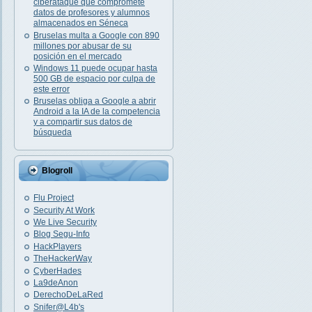
ciberataque que compromete
datos de profesores y alumnos
almacenados en Séneca
Bruselas multa a Google con 890
millones por abusar de su
posición en el mercado
Windows 11 puede ocupar hasta
500 GB de espacio por culpa de
este error
Bruselas obliga a Google a abrir
Android a la IA de la competencia
y a compartir sus datos de
búsqueda
Blogroll
Flu Project
Security At Work
We Live Security
Blog Segu-Info
HackPlayers
TheHackerWay
CyberHades
La9deAnon
DerechoDeLaRed
Snifer@L4b's