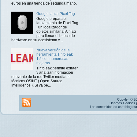
euros en una tienda de segunda mano.
Google lanza Pixel Tag
Google prepara el
lanzamiento de Pixel Tag
, un localizador de
objetos similar al AirTag
para llenar el hueco de
hardware en su ecosistema A...
Nueva versión de la
herramienta Tinfoleak
1.5 con numerosas
mejoras
Tinfoleak permite extraer
y analizar información
relevante de la red Twitter mediante
técnicas OSINT ( Open-Source
Intelligence ). Si ya pe...
Copyleft © 2
Usamos Cookies pr
Los contenidos de este blog es