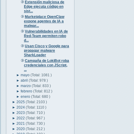
Extensión maliciosa de
Edge ejecuta código en
sist...
Marketplace OpenClaw
expone agentes de IA a
malwar...
Vulnerabilidades en IA de
Red-Team permiten robo
d...
Usan Cisco y Google para
propagar malware
SharkLoader
Campaña de LokiBot roba
credenciales con JScript,
...
►
mayo
(Total: 1081 )
►
abril
(Total: 978 )
►
marzo
(Total: 833 )
►
febrero
(Total: 812 )
►
enero
(Total: 680 )
►
2025
(Total: 2103 )
►
2024
(Total: 1110 )
►
2023
(Total: 710 )
►
2022
(Total: 967 )
►
2021
(Total: 730 )
►
2020
(Total: 212 )