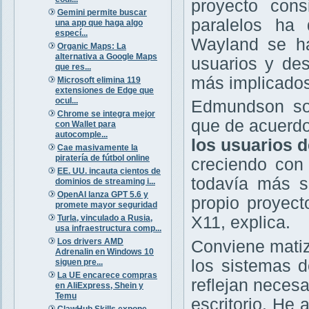
proyecto con
Gemini permite buscar
paralelos ha 
una app que haga algo
especí...
Wayland se ha
Organic Maps: La
alternativa a Google Maps
usuarios y des
que res...
más implicados
Microsoft elimina 119
extensiones de Edge que
ocul...
Edmundson sos
Chrome se integra mejor
que de acuerdo
con Wallet para
autocomple...
los usuarios d
Cae masivamente la
piratería de fútbol online
creciendo con 
EE. UU. incauta cientos de
todavía más si
dominios de streaming i...
OpenAI lanza GPT 5.6 y
propio proyec
promete mayor seguridad
Turla, vinculado a Rusia,
X11, explica.
usa infraestructura comp...
Los drivers AMD
Conviene matiz
Adrenalin en Windows 10
los sistemas d
siguen pre...
La UE encarece compras
reflejan necesa
en AliExpress, Shein y
Temu
escritorio. He
ClawHub Skills expone