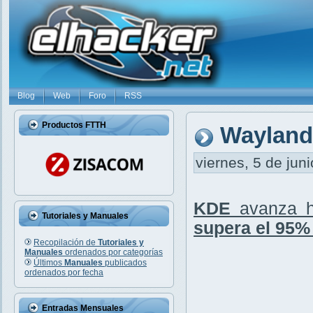
Blog
Web
Foro
RSS
Productos FTTH
Wayland
viernes, 5 de jun
KDE
avanza h
Tutoriales y Manuales
supera el 95%
Recopilación de
Tutoriales y
Manuales
ordenados por categorías
Últimos
Manuales
publicados
ordenados por fecha
Entradas Mensuales