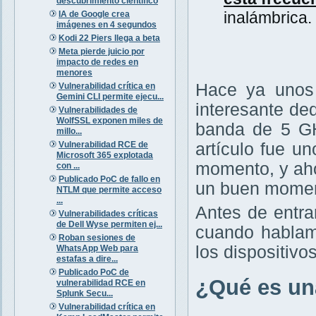
descubrimiento científico
inalámbrica.
IA de Google crea
imágenes en 4 segundos
Kodi 22 Piers llega a beta
Meta pierde juicio por
impacto de redes en
menores
Hace ya unos 
Vulnerabilidad crítica en
Gemini CLI permite ejecu...
interesante ded
Vulnerabilidades de
WolfSSL exponen miles de
banda de 5 GH
millo...
Vulnerabilidad RCE de
artículo fue u
Microsoft 365 explotada
momento, y ah
con ...
Publicado PoC de fallo en
un buen momen
NTLM que permite acceso
...
Antes de entra
Vulnerabilidades críticas
de Dell Wyse permiten ej...
cuando hablam
Roban sesiones de
los dispositivo
WhatsApp Web para
estafas a dire...
Publicado PoC de
¿Qué es un
vulnerabilidad RCE en
Splunk Secu...
Vulnerabilidad crítica en