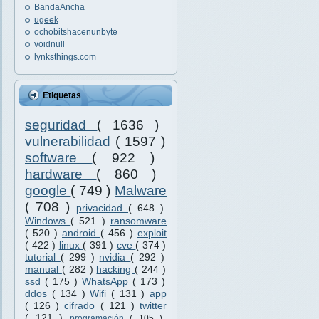
BandaAncha
ugeek
ochobitshacenunbyte
voidnull
lynksthings.com
Etiquetas
seguridad
( 1636 )
vulnerabilidad
( 1597 )
software
( 922 )
hardware
( 860 )
google
( 749 )
Malware
( 708 )
privacidad
( 648 )
Windows
( 521 )
ransomware
( 520 )
android
( 456 )
exploit
( 422 )
linux
( 391 )
cve
( 374 )
tutorial
( 299 )
nvidia
( 292 )
manual
( 282 )
hacking
( 244 )
ssd
( 175 )
WhatsApp
( 173 )
ddos
( 134 )
Wifi
( 131 )
app
( 126 )
cifrado
( 121 )
twitter
( 121 )
programación
( 105 )