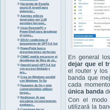
Hacienda de España
usará IA israelí para
potenciar...
Agentes míticos
generados por LLM
permiten herrami...
Usan RemotePC y
PowerShell para desplegar
el ranso...
EEUU condiciona el
lanzamiento de GPT-5.6 Sol
PowerPoint busca
presentaciones perfectas
En general lo
CNMC podría encarecer el
despliegue de fibra de op...
dejar que el 
OpenAI lanzó GPT-5.6 Sol
con acceso limitado y
el router y lo
pro...
banda que mejo
Crea un Windows portátil
con Windows To Go
cada moment
Paquetes de Go y npm
comprometidos utilizan
única banda
de
tareas...
RedAmon: IA que
Con el modo 
encadena reconocimiento,
explotaci...
utilizará la b
Consiguen hacer