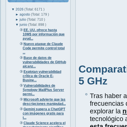
▼
2026
(Total: 6171 )
►
agosto
(Total: 179 )
►
julio
(Total: 710 )
▼
junio
(Total: 898 )
EE. UU. ofrece hasta
10M$ por información que
ayud...
Nuevo ataque de Claude
Code permite control total
...
Base de datos de
vulnerabilidades de GitHub
Comparati
alcanz...
Explotan vulnerabilidad
crítica de Oracle E-
5 GHz
Busine...
Vulnerabilidades de
Synology MailPlus Server
permi...
Tras haber a
Microsoft advierte que las
frecuencias 
descripciones manipulad...
Gemini supera a ChatGPT
explorar la
n
con imágenes gratis para
tecnológico
t...
Claude Science acelera el
esta frecue