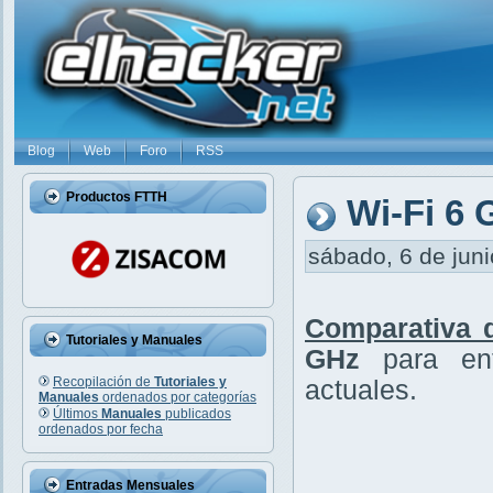
Blog
Web
Foro
RSS
Productos FTTH
Wi-Fi 6 
sábado, 6 de juni
Comparativa d
Tutoriales y Manuales
GHz
para en
Recopilación de
Tutoriales y
actuales.
Manuales
ordenados por categorías
Últimos
Manuales
publicados
ordenados por fecha
Entradas Mensuales