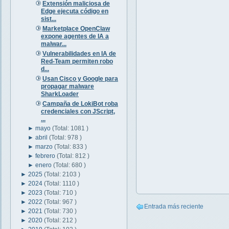
Extensión maliciosa de
Edge ejecuta código en
sist...
Marketplace OpenClaw
expone agentes de IA a
malwar...
Vulnerabilidades en IA de
Red-Team permiten robo
d...
Usan Cisco y Google para
propagar malware
SharkLoader
Campaña de LokiBot roba
credenciales con JScript,
...
►
mayo
(Total: 1081 )
►
abril
(Total: 978 )
►
marzo
(Total: 833 )
►
febrero
(Total: 812 )
►
enero
(Total: 680 )
►
2025
(Total: 2103 )
►
2024
(Total: 1110 )
►
2023
(Total: 710 )
►
2022
(Total: 967 )
Entrada más reciente
►
2021
(Total: 730 )
►
2020
(Total: 212 )