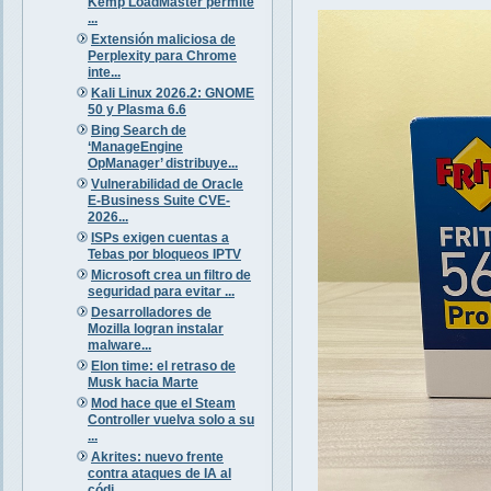
Kemp LoadMaster permite
...
Extensión maliciosa de
Perplexity para Chrome
inte...
Kali Linux 2026.2: GNOME
50 y Plasma 6.6
Bing Search de
‘ManageEngine
OpManager’ distribuye...
Vulnerabilidad de Oracle
E-Business Suite CVE-
2026...
ISPs exigen cuentas a
Tebas por bloqueos IPTV
Microsoft crea un filtro de
seguridad para evitar ...
Desarrolladores de
Mozilla logran instalar
malware...
Elon time: el retraso de
Musk hacia Marte
Mod hace que el Steam
Controller vuelva solo a su
...
Akrites: nuevo frente
contra ataques de IA al
códi...