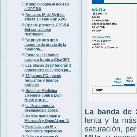
Trump bloquea el acceso
a GPT-5.6
Amazon: IA de Mythos
afecta a Fable 5 en AWS
OpenAI presenta GPT-5.6
Sol con acceso
restringido...
Se prevé otro gran
aumento de precio de la
memoria...
Eustella: el chatbot
europeo frente a ChatGPT
Las placas Z990 tendrán 3
conectores de 8 pines pa...
75 juegos PC: pocos
requisitos y buenos
gráficos
Nobel de Medicina
arremete contra Elon
Musk y su p...
La IA aumenta la
La banda de 
desigualdad laboral
Medios demandan a
lenta y la más
Microsoft y OpenAI por IA
Ford falla con IA y
saturación, pe
recontrata ingenieros
Fallo en Amazon Q