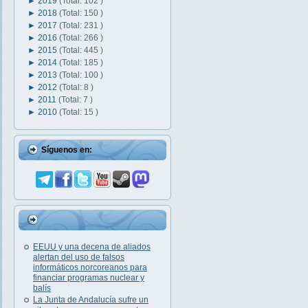
►
2019
(Total: 102 )
►
2018
(Total: 150 )
►
2017
(Total: 231 )
►
2016
(Total: 266 )
►
2015
(Total: 445 )
►
2014
(Total: 185 )
►
2013
(Total: 100 )
►
2012
(Total: 8 )
►
2011
(Total: 7 )
►
2010
(Total: 15 )
Síguenos en:
EEUU y una decena de aliados
alertan del uso de falsos
informáticos norcoreanos para
financiar programas nuclear y
balís
La Junta de Andalucía sufre un