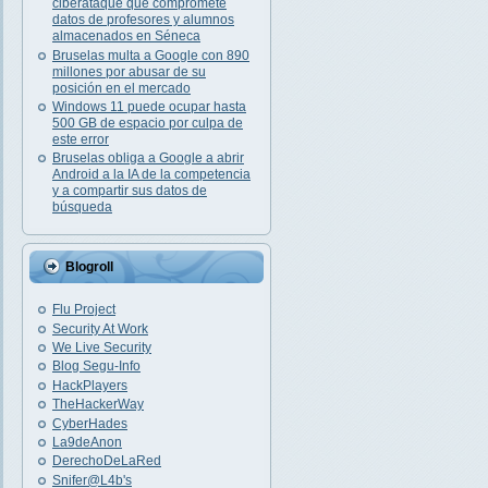
ciberataque que compromete
datos de profesores y alumnos
almacenados en Séneca
Bruselas multa a Google con 890
millones por abusar de su
posición en el mercado
Windows 11 puede ocupar hasta
500 GB de espacio por culpa de
este error
Bruselas obliga a Google a abrir
Android a la IA de la competencia
y a compartir sus datos de
búsqueda
Blogroll
Flu Project
Security At Work
We Live Security
Blog Segu-Info
HackPlayers
TheHackerWay
CyberHades
La9deAnon
DerechoDeLaRed
Snifer@L4b's