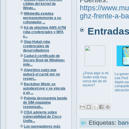
código del kernel de
https://www.mu
Windo...
Wikipedia expulsa
ghz-frente-a-b
permanentemente a su
cofundador ...
Kit de phishing AWS AiTM
Entradas 
roba credenciales y MFA
e...
Shai-Hulud roba
credenciales de
desarrolladores
Caducó certificado de
Secure Boot de Windows:
mile...
Algoritmo suizo que
¿Pasa algo si mi
La gener
quitará el carné por no
router está muy
usa Find
respet...
cerca del de mi
Apple pa
Backdoor Mistic se
vecino?
comparti
autodestruye y se vincula
ubicació
a un ...
Polonia desmantela banda
de SIM-swapping
responsab...
CISA advierte sobre
vulnerabilidad de Cisco
Unifie...
Etiquetas:
ba
Los navegadores más