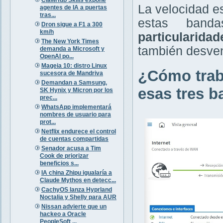
La velocidad es
agentes de IA a puertas
tras...
estas banda
Dron sigue a F1 a 300
km/h
particularidad
The New York Times
también desven
demanda a Microsoft y
OpenAI po...
Mageia 10: distro Linux
¿Cómo traba
sucesora de Mandriva
Demandan a Samsung,
esas tres 
SK Hynix y Micron por los
prec...
WhatsApp implementará
nombres de usuario para
prot...
Netflix endurece el control
de cuentas compartidas
Senador acusa a Tim
Cook de priorizar
beneficios s...
IA china Zhipu igualaría a
Claude Mythos en detecc...
CachyOS lanza Hyprland
Noctalia y Shelly para AUR
Nissan advierte que un
hackeo a Oracle
PeopleSoft ...