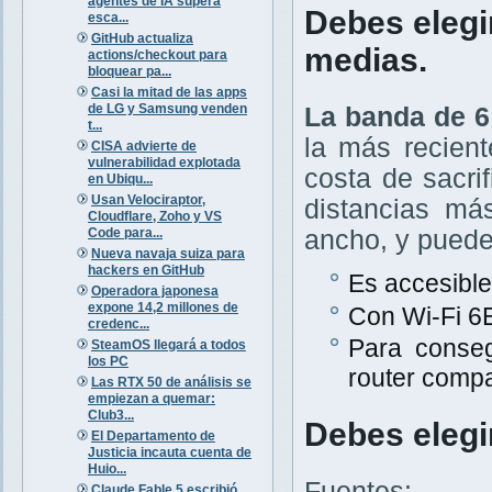
agentes de IA supera
Debes elegi
esca...
GitHub actualiza
medias.
actions/checkout para
bloquear pa...
Casi la mitad de las apps
de LG y Samsung venden
La banda de 6
t...
la más recient
CISA advierte de
vulnerabilidad explotada
costa de sacri
en Ubiqu...
Usan Velociraptor,
distancias má
Cloudflare, Zoho y VS
Code para...
ancho, y puede
Nueva navaja suiza para
hackers en GitHub
Es accesible
Operadora japonesa
expone 14,2 millones de
Con Wi-Fi 6
credenc...
Para conse
SteamOS llegará a todos
los PC
router compa
Las RTX 50 de análisis se
empiezan a quemar:
Club3...
Debes elegi
El Departamento de
Justicia incauta cuenta de
Huio...
Fuentes:
Claude Fable 5 escribió