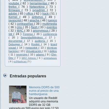
youtube
( 82 )
herramientas
( 80 )
firefox
( 76 )
Networking
( 73 )
firmware
( 73 )
sysadmin
( 72 )
adobe
( 65 )
office
( 62 )
hack
( 51 )
Kernel
( 49 )
antivirus
( 49 )
javascript
( 48 )
apache
( 46 )
juegos
( 42 )
contraseñas
( 39 )
multimedia
( 36 )
cms
( 35 )
flash
( 33 )
eventos
( 32 )
MAC
( 30 )
anonymous
( 28 )
ssl
( 24 )
Forense
( 20 )
conferencia
( 20 )
SeguridadWireless
( 17 )
documental
( 17 )
auditoría
( 15 )
Debugger
( 14 )
Rootkit
( 14 )
lizard
squad
( 14 )
metasploit
( 13 )
técnicas
hacking
( 13 )
Virtualización
( 11 )
delitos
( 11 )
reversing
( 10 )
adamo
( 9 )
Ehn-
Dev
( 7 )
MAC Adress
( 6 )
antimalware
( 6 )
oclHashcat
( 5 )
Entradas populares
Memoria DDR5 de 500
euros al precio de una
hamburguesa
Un usuario de Reddit
adquirió una memoria
DDR5 de 32 GB
valorada en 500 euros por solo 12,50