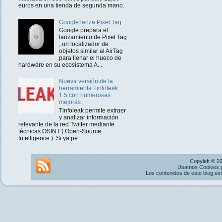
euros en una tienda de segunda mano.
Google lanza Pixel Tag
Google prepara el
lanzamiento de Pixel Tag
, un localizador de
objetos similar al AirTag
para llenar el hueco de
hardware en su ecosistema A...
Nueva versión de la
herramienta Tinfoleak
1.5 con numerosas
mejoras
Tinfoleak permite extraer
y analizar información
relevante de la red Twitter mediante
técnicas OSINT ( Open-Source
Intelligence ). Si ya pe...
Copyleft © 2
Usamos Cookies pr
Los contenidos de este blog es