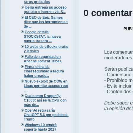
raros probados
Iberia estrena su acceso
0 comentar
gratuito a Internet vía S...
El CEO de Epic Games
dice que las herramientas
de ...
PUB
Google detalla
STOCKSTAY, la nueva
puerta trasera ...
10 webs de eBooks gratis
y legales
Los comentar
Fallo de seguridad en
moderadores
Apache Tomcat Tribes
Firma china de
Serán publica
ciberseguridad asegura
- Comentario 
haber creado...
- Prohibido 
Nuevo exploit de COW en
- Evite inclui
Linux permite acceso root
...
- Contenidos 
Qualcomm Dragonfly
C1000: así es la CPU con
Debe saber qu
más de...
la opinión de
OpenAI retrasaría
ChatGPT 5.6 por pedido de
Trump
Windows 10 tendrá
soporte hasta 2027