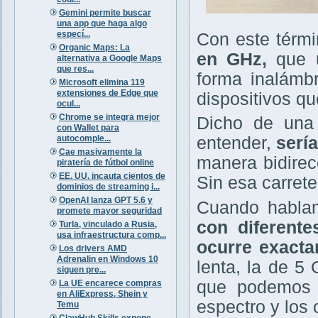
Gemini permite buscar
una app que haga algo
especí...
Con este térm
Organic Maps: La
en GHz,
que ut
alternativa a Google Maps
que res...
forma inalámb
Microsoft elimina 119
extensiones de Edge que
dispositivos qu
ocul...
Chrome se integra mejor
Dicho de una 
con Wallet para
autocomple...
entender,
serí
Cae masivamente la
manera bidirecc
piratería de fútbol online
EE. UU. incauta cientos de
Sin esa carret
dominios de streaming i...
OpenAI lanza GPT 5.6 y
Cuando habla
promete mayor seguridad
con diferente
Turla, vinculado a Rusia,
usa infraestructura comp...
ocurre exact
Los drivers AMD
Adrenalin en Windows 10
lenta, la de 5
siguen pre...
que podemos u
La UE encarece compras
en AliExpress, Shein y
espectro y los
Temu
ClawHub Skills expone