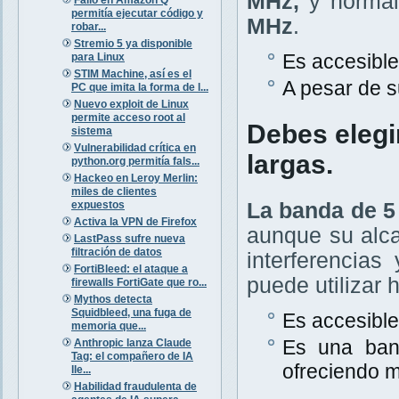
MHz,
y normal
permitía ejecutar código y
MHz
.
robar...
Stremio 5 ya disponible
Es accesible
para Linux
STIM Machine, así es el
A pesar de s
PC que imita la forma de l...
Nuevo exploit de Linux
permite acceso root al
Debes elegi
sistema
Vulnerabilidad crítica en
largas.
python.org permitía fals...
Hackeo en Leroy Merlin:
miles de clientes
expuestos
La banda de 5
Activa la VPN de Firefox
aunque su alc
LastPass sufre nueva
filtración de datos
interferencias
FortiBleed: el ataque a
puede utilizar 
firewalls FortiGate que ro...
Mythos detecta
Squidbleed, una fuga de
Es accesible
memoria que...
Es una band
Anthropic lanza Claude
Tag: el compañero de IA
ofreciendo 
lle...
Habilidad fraudulenta de