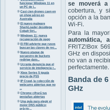
se moverá a
funcionar Windows 11 en
un PC de l...
cobertura, y 
Casi cien drones caen en
un show aéreo en
opción a la ba
Australia
Wi-Fi.
El nuevo malware
SharkLoader despliega
Cobalt Stri...
Para la mayor
Windows 11: nueva
automática, 
recuperación de pago
El FBI advierte que rusos
FRITZ!Box 569
buscan las claves de rec...
GHz en disposi
Nuevo ataque de
secuestro de buckets
no van a recibi
redirige dato...
Ucrania denuncia que el
perfectamente.
servicio de inteligencia r...
Xbox Series S iguala
precio de PS5
Banda de 6 
IP Crawl, la colección de
webcams abiertas que no
GHz
...
Chrome cifrará tus
pestañas abiertas
Una guía para elegir el
mejor DNS público;
práctic...