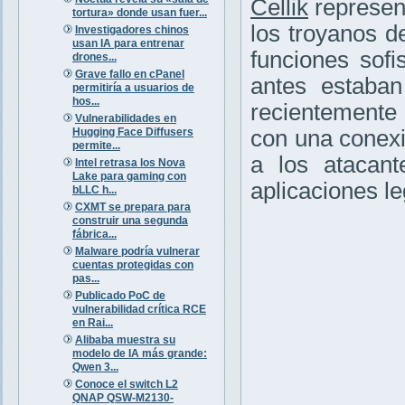
Cellik
represent
tortura» donde usan fuer...
los troyanos d
Investigadores chinos
usan IA para entrenar
funciones sofi
drones...
Grave fallo en cPanel
antes estaba
permitiría a usuarios de
hos...
recientemente i
Vulnerabilidades en
Hugging Face Diffusers
con una conexi
permite...
a los atacant
Intel retrasa los Nova
Lake para gaming con
aplicaciones l
bLLC h...
CXMT se prepara para
construir una segunda
fábrica...
Malware podría vulnerar
cuentas protegidas con
pas...
Publicado PoC de
vulnerabilidad crítica RCE
en Rai...
Alibaba muestra su
modelo de IA más grande:
Qwen 3...
Conoce el switch L2
QNAP QSW-M2130-