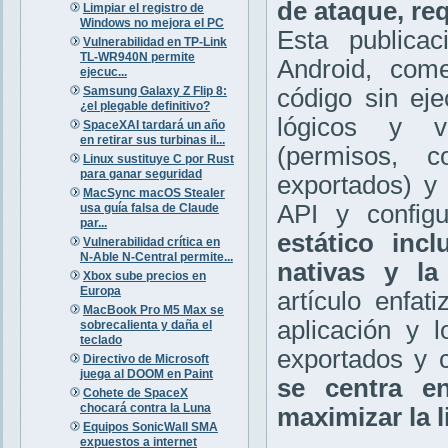
de ataque, re
Limpiar el registro de
Windows no mejora el PC
Esta publica
Vulnerabilidad en TP-Link
TL-WR940N permite
Android, come
ejecuc...
Samsung Galaxy Z Flip 8:
código sin eje
¿el plegable definitivo?
lógicos y vu
SpaceXAI tardará un año
en retirar sus turbinas il...
(permisos, c
Linux sustituye C por Rust
para ganar seguridad
exportados) y
MacSync macOS Stealer
API y configu
usa guía falsa de Claude
par...
estático inc
Vulnerabilidad crítica en
N-Able N-Central permite...
nativas y la
Xbox sube precios en
Europa
artículo enfat
MacBook Pro M5 Max se
aplicación y 
sobrecalienta y daña el
teclado
exportados y 
Directivo de Microsoft
juega al DOOM en Paint
se centra e
Cohete de SpaceX
chocará contra la Luna
maximizar la l
Equipos SonicWall SMA
expuestos a internet