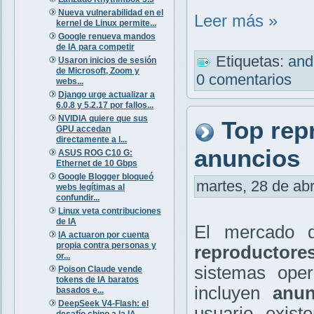
Nueva vulnerabilidad en el
Leer más »
kernel de Linux permite...
Google renueva mandos
de IA para competir
Etiquetas:
and
Usaron inicios de sesión
de Microsoft, Zoom y
0 comentarios
webs...
Django urge actualizar a
6.0.8 y 5.2.17 por fallos...
NVIDIA quiere que sus
Top rep
GPU accedan
directamente a l...
anuncios
ASUS ROG C10 G:
Ethernet de 10 Gbps
Google Blogger bloqueó
martes, 28 de abr
webs legítimas al
confundir...
Linux veta contribuciones
de IA
El mercado d
IA actuaron por cuenta
propia contra personas y
reproductore
or...
sistemas oper
Poison Claude vende
tokens de IA baratos
incluyen
anun
basados e...
DeepSeek V4-Flash: el
usuario, exist
desafío chino a la IA