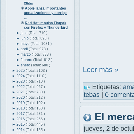
vez...
Apple lanza importantes
actualizaciones y corrige
...
Red Hat impulsa Flatpak
con Firefox y Thunderbird
►
julio
(Total: 710 )
►
junio
(Total: 898 )
►
mayo
(Total: 1081 )
►
abril
(Total: 978 )
►
marzo
(Total: 833 )
►
febrero
(Total: 812 )
►
enero
(Total: 680 )
Leer más »
►
2025
(Total: 2103 )
►
2024
(Total: 1110 )
►
2023
(Total: 710 )
Etiquetas:
am
►
2022
(Total: 967 )
►
2021
(Total: 730 )
tebas
|
0 comenta
►
2020
(Total: 212 )
►
2019
(Total: 102 )
►
2018
(Total: 150 )
El merc
►
2017
(Total: 231 )
►
2016
(Total: 266 )
►
2015
(Total: 445 )
jueves, 2 de octu
►
2014
(Total: 185 )