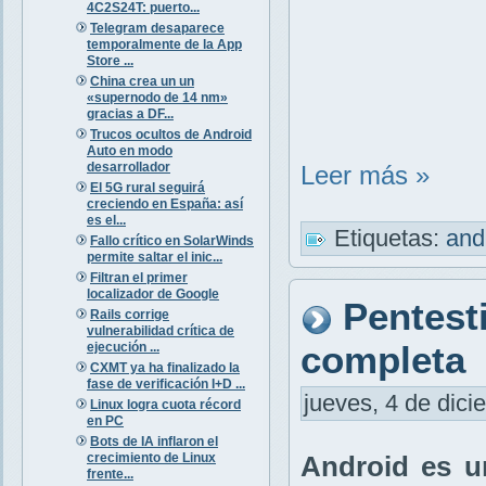
4C2S24T: puerto...
Telegram desaparece
temporalmente de la App
Store ...
China crea un un
«supernodo de 14 nm»
gracias a DF...
Trucos ocultos de Android
Auto en modo
desarrollador
Leer más »
El 5G rural seguirá
creciendo en España: así
es el...
Etiquetas:
and
Fallo crítico en SolarWinds
permite saltar el inic...
Filtran el primer
localizador de Google
Pentest
Rails corrige
vulnerabilidad crítica de
completa
ejecución ...
CXMT ya ha finalizado la
fase de verificación I+D ...
jueves, 4 de dici
Linux logra cuota récord
en PC
Bots de IA inflaron el
crecimiento de Linux
Android es u
frente...