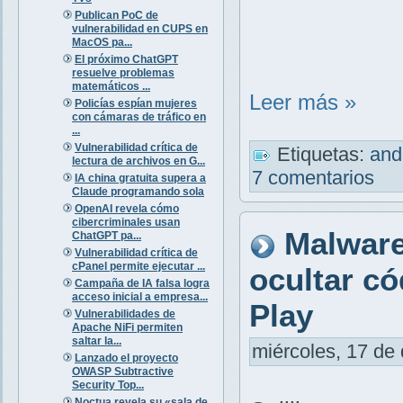
Publican PoC de
vulnerabilidad en CUPS en
MacOS pa...
El próximo ChatGPT
resuelve problemas
matemáticos ...
Leer más »
Policías espían mujeres
con cámaras de tráfico en
...
Vulnerabilidad crítica de
Etiquetas:
and
lectura de archivos en G...
7 comentarios
IA china gratuita supera a
Claude programando sola
OpenAI revela cómo
cibercriminales usan
Malware
ChatGPT pa...
Vulnerabilidad crítica de
cPanel permite ejecutar ...
ocultar c
Campaña de IA falsa logra
acceso inicial a empresa...
Play
Vulnerabilidades de
Apache NiFi permiten
saltar la...
miércoles, 17 de 
Lanzado el proyecto
OWASP Subtractive
Security Top...
Noctua revela su «sala de