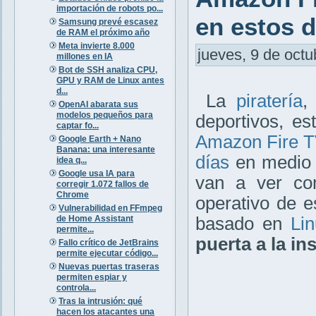
importación de robots po...
en estos d
Samsung prevé escasez
de RAM el próximo año
Meta invierte 8.000
jueves, 9 de octu
millones en IA
Bot de SSH analiza CPU,
GPU y RAM de Linux antes
d...
La
piratería
,
OpenAI abarata sus
modelos pequeños para
deportivos, e
captar fo...
Amazon Fire 
Google Earth + Nano
Banana: una interesante
días
en medio 
idea q...
Google usa IA para
van a ver co
corregir 1.072 fallos de
Chrome
operativo de es
Vulnerabilidad en FFmpeg
de Home Assistant
basado en
Li
permite...
puerta a la in
Fallo crítico de JetBrains
permite ejecutar código...
Nuevas puertas traseras
permiten espiar y
controla...
Tras la intrusión: qué
hacen los atacantes una