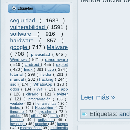
Etiquetas
seguridad
( 1633 )
vulnerabilidad
( 1591 )
software
( 916 )
hardware
( 857 )
google
( 747 )
Malware
( 708 )
privacidad
( 646 )
Windows
( 521 )
ransomware
( 519 )
android
( 455 )
exploit
( 420 )
linux
( 391 )
cve
( 374 )
tutorial
( 299 )
nvidia
( 291 )
manual
( 282 )
hacking
( 244 )
ssd
( 174 )
WhatsApp
( 173 )
ddos
( 134 )
Wifi
( 131 )
app
( 126 )
cifrado
( 121 )
twitter
Leer más »
( 121 )
programación
( 105 )
youtube
( 82 )
herramientas
( 80 )
firefox
( 76 )
Networking
( 73 )
firmware
( 73 )
sysadmin
( 72 )
Etiquetas:
and
adobe
( 65 )
office
( 62 )
hack
( 51 )
Kernel
( 49 )
antivirus
( 49 )
javascript
( 48 )
apache
( 46 )
juegos
( 42 )
contraseñas
( 39 )
multimedia