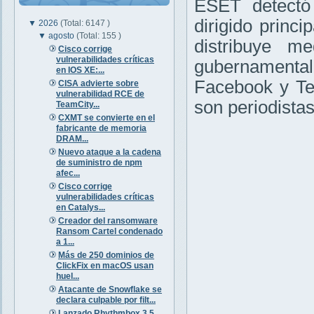
ESET detectó
dirigido princ
▼
2026
(Total: 6147 )
▼
agosto
(Total: 155 )
distribuye me
Cisco corrige
vulnerabilidades críticas
gubernamenta
en IOS XE:...
Facebook y Te
CISA advierte sobre
vulnerabilidad RCE de
son periodista
TeamCity...
CXMT se convierte en el
fabricante de memoria
DRAM...
Nuevo ataque a la cadena
de suministro de npm
afec...
Cisco corrige
vulnerabilidades críticas
en Catalys...
Creador del ransomware
Ransom Cartel condenado
a 1...
Más de 250 dominios de
ClickFix en macOS usan
huel...
Atacante de Snowflake se
declara culpable por filt...
Lanzado Rhythmbox 3.5