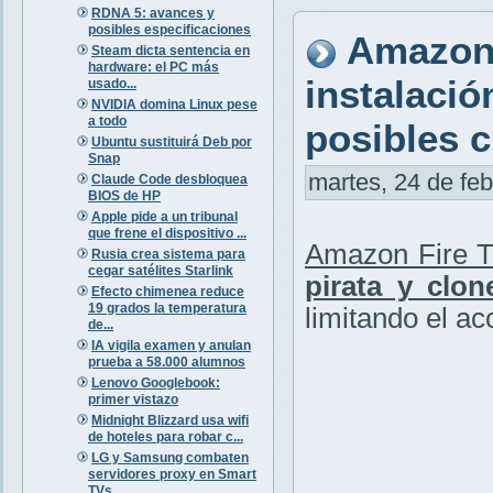
RDNA 5: avances y
posibles especificaciones
Amazon 
Steam dicta sentencia en
hardware: el PC más
instalació
usado...
NVIDIA domina Linux pese
a todo
posibles 
Ubuntu sustituirá Deb por
Snap
martes, 24 de feb
Claude Code desbloquea
BIOS de HP
Apple pide a un tribunal
que frene el dispositivo ...
Amazon Fire 
Rusia crea sistema para
cegar satélites Starlink
pirata y clon
Efecto chimenea reduce
19 grados la temperatura
limitando el a
de...
IA vigila examen y anulan
prueba a 58.000 alumnos
Lenovo Googlebook:
primer vistazo
Midnight Blizzard usa wifi
de hoteles para robar c...
LG y Samsung combaten
servidores proxy en Smart
TVs