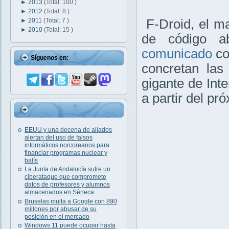
►
2013
(Total: 100 )
►
2012
(Total: 8 )
►
2011
(Total: 7 )
F-Droid, el ma
►
2010
(Total: 15 )
de código a
comunicado
co
Síguenos en:
concretan las
gigante de Int
a partir del pr
EEUU y una decena de aliados
alertan del uso de falsos
informáticos norcoreanos para
financiar programas nuclear y
balís
La Junta de Andalucía sufre un
ciberataque que compromete
datos de profesores y alumnos
almacenados en Séneca
Bruselas multa a Google con 890
millones por abusar de su
posición en el mercado
Windows 11 puede ocupar hasta