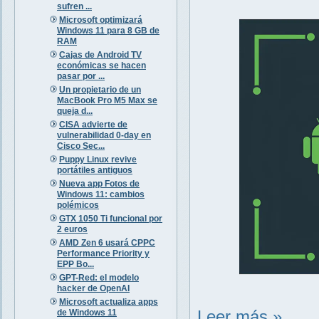
sufren ...
Microsoft optimizará
Windows 11 para 8 GB de
RAM
Cajas de Android TV
económicas se hacen
pasar por ...
Un propietario de un
MacBook Pro M5 Max se
queja d...
CISA advierte de
vulnerabilidad 0-day en
Cisco Sec...
Puppy Linux revive
portátiles antiguos
Nueva app Fotos de
Windows 11: cambios
polémicos
GTX 1050 Ti funcional por
2 euros
AMD Zen 6 usará CPPC
Performance Priority y
EPP Bo...
GPT-Red: el modelo
hacker de OpenAI
Microsoft actualiza apps
Leer más »
de Windows 11