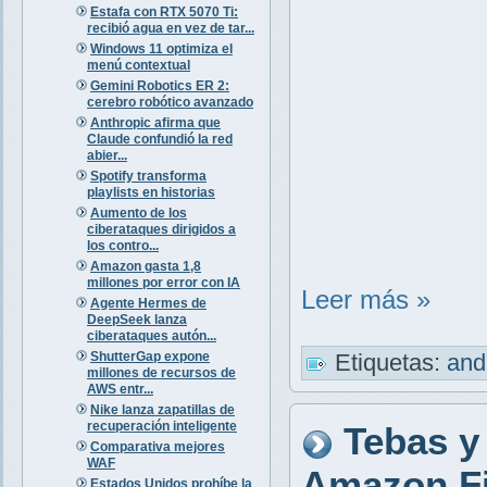
Estafa con RTX 5070 Ti:
recibió agua en vez de tar...
Windows 11 optimiza el
menú contextual
Gemini Robotics ER 2:
cerebro robótico avanzado
Anthropic afirma que
Claude confundió la red
abier...
Spotify transforma
playlists en historias
Aumento de los
ciberataques dirigidos a
los contro...
Amazon gasta 1,8
millones por error con IA
Leer más »
Agente Hermes de
DeepSeek lanza
ciberataques autón...
ShutterGap expone
Etiquetas:
and
millones de recursos de
AWS entr...
Nike lanza zapatillas de
recuperación inteligente
Tebas y 
Comparativa mejores
WAF
Amazon Fir
Estados Unidos prohíbe la