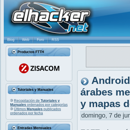
Blog
Web
Foro
RSS
Productos FTTH
Android
árabes med
Tutoriales y Manuales
y mapas d
Recopilación de
Tutoriales y
Manuales
ordenados por categorías
Últimos
Manuales
publicados
ordenados por fecha
domingo, 7 de jun
Entradas Mensuales