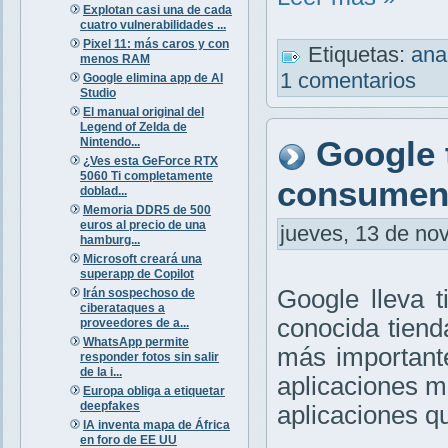
Explotan casi una de cada
cuatro vulnerabilidades ...
Pixel 11: más caros y con
Etiquetas:
ana
menos RAM
1 comentarios
Google elimina app de AI
Studio
El manual original del
Legend of Zelda de
Google 
Nintendo...
¿Ves esta GeForce RTX
5060 Ti completamente
consumen 
doblad...
Memoria DDR5 de 500
euros al precio de una
jueves, 13 de nov
hamburg...
Microsoft creará una
superapp de Copilot
Google lleva 
Irán sospechoso de
ciberataques a
conocida tiend
proveedores de a...
WhatsApp permite
más importante
responder fotos sin salir
de la i...
aplicaciones ma
Europa obliga a etiquetar
deepfakes
aplicaciones 
IA inventa mapa de África
en foro de EE UU