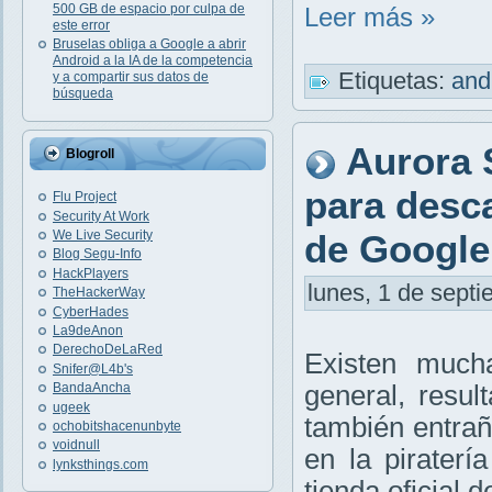
500 GB de espacio por culpa de
Leer más »
este error
Bruselas obliga a Google a abrir
Android a la IA de la competencia
Etiquetas:
and
y a compartir sus datos de
búsqueda
Aurora S
Blogroll
para desca
Flu Project
Security At Work
de Google
We Live Security
Blog Segu-Info
HackPlayers
lunes, 1 de septi
TheHackerWay
CyberHades
La9deAnon
DerechoDeLaRed
Existen mucha
Snifer@L4b's
BandaAncha
general, resul
ugeek
también entrañ
ochobitshacenunbyte
voidnull
en la pirater
lynksthings.com
tienda oficial 