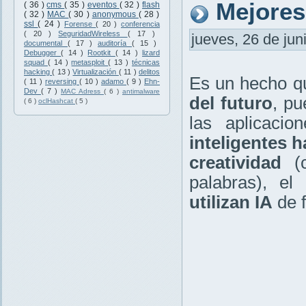
Mejores
( 36 )
cms
( 35 )
eventos
( 32 )
flash
( 32 )
MAC
( 30 )
anonymous
( 28 )
ssl
( 24 )
Forense
( 20 )
conferencia
( 20 )
SeguridadWireless
( 17 )
jueves, 26 de jun
documental
( 17 )
auditoría
( 15 )
Debugger
( 14 )
Rootkit
( 14 )
lizard
squad
( 14 )
metasploit
( 13 )
técnicas
hacking
( 13 )
Virtualización
( 11 )
delitos
Es un hecho 
( 11 )
reversing
( 10 )
adamo
( 9 )
Ehn-
Dev
( 7 )
MAC Adress
( 6 )
antimalware
del futuro
, pu
( 6 )
oclHashcat
( 5 )
las aplicacio
inteligentes 
creatividad
(c
palabras), e
utilizan IA
de 