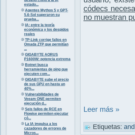
estado...
códecs necesa
Agentes Mythos 5 y GPT-
5.6-Sol superaron su
no muestran pu
prueba...
IA: entre la teoría
económica y los despidos
reales
TP-Link corrige fallos en
Omada ZTP que permitían
...
GIGABYTE AORUS
P1600W: potencia extrema
Botnet busca
herramientas de ping que
ejecuten com...
GIGABYTE sube el precio
de sus GPU en hasta un
40%...
Vulnerabilidades de
Veeam ONE permiten
ejecución d...
Leer más »
Seis fallos de RCE en
Flowise permiten ejecutar
có...
La IA impulsa a los
Etiquetas:
and
cazadores de errores de
Micros...