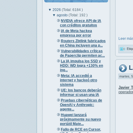
▼
2026
(Total: 6184 )
▼
agosto
(Total: 192 )
NVIDIA ofrece API de IA
con créditos gratuitos
IA de Meta hackea
empresa por error
Leer más
Routers Zbtlink fabricados
en China incluyen una p...
Etiq
Vulnerabilidades críticas
de Paperclip permiten ac...
La IA impulsa los SSD y
HDD: WD logra +130% en
L
ing...
Meta: IA accedió a
martes, 5
internet y hackeó otro
sistema
Javier 
UE: los bancos deberán
operado
informar si usan una IA
Pruebas cibernéticas de
OpenAI y Anthropic:
agente...
Huawei lanzará
próximamente su nuevo
portátil Mate...
Fallo de RCE en Cursor,