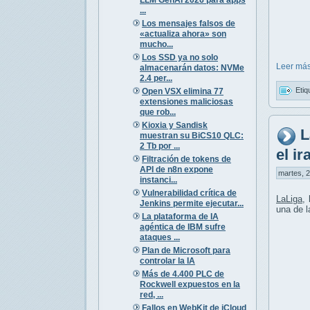
...
Los mensajes falsos de
«actualiza ahora» son
mucho...
Los SSD ya no solo
Leer más
almacenarán datos: NVMe
2.4 per...
Etiq
Open VSX elimina 77
extensiones maliciosas
que rob...
Kioxia y Sandisk
L
muestran su BiCS10 QLC:
2 Tb por ...
el i
Filtración de tokens de
API de n8n expone
martes, 2
instanci...
Vulnerabilidad crítica de
LaLiga
,
Jenkins permite ejecutar...
una de 
La plataforma de IA
agéntica de IBM sufre
ataques ...
Plan de Microsoft para
controlar la IA
Más de 4.400 PLC de
Rockwell expuestos en la
red, ...
Fallos en WebKit de iCloud