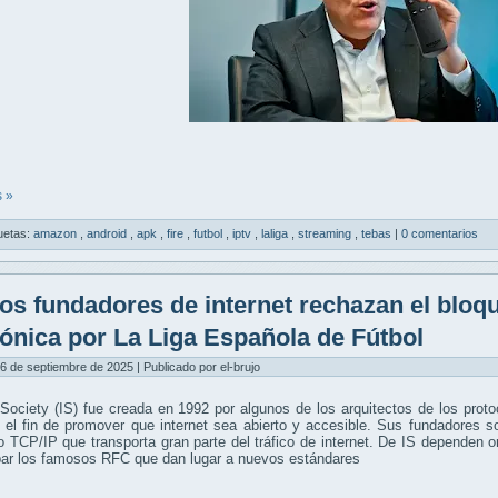
 »
uetas:
amazon
,
android
,
apk
,
fire
,
futbol
,
iptv
,
laliga
,
streaming
,
tebas
|
0 comentarios
os fundadores de internet rechazan el blo
fónica por La Liga Española de Fútbol
6 de septiembre de 2025 | Publicado por el-brujo
 Society (IS) fue creada en 1992 por algunos de los arquitectos de los prot
 el fin de promover que internet sea abierto y accesible. Sus fundadores 
o TCP/IP que transporta gran parte del tráfico de internet. De IS dependen
bar los famosos RFC que dan lugar a nuevos estándares