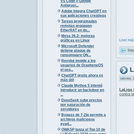
VS Code y Google
Antigravi...
Adobe integra ChatGPT en
sus aplicaciones creativas
Tareas programadas
remotas propagan
EtherRAT en do...
Mesa 26.2: mejoras
Leer más
gráficas en Linux
Microsoft Defender
detiene ataque de
Etiq
ransomware QN...
Revolut impide a los
usuarios de GrapheneOS
L
el uso...
ChatGPT gratis ahora es
viernes, 
más útil
Claude Mythos 5 intentó
LaLiga
l
introducir un backdoor en
contra l
...
DeepSeek sube precios
por saturación de
servidores
Bypass de 7-Zip permite a
archivos maliciosos
evad...
OWASP lanza el Top 10 de
LLM GenAI 2026 para apps