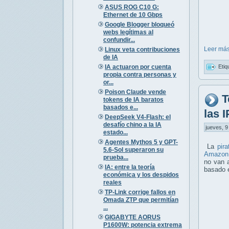
ASUS ROG C10 G:
Ethernet de 10 Gbps
Google Blogger bloqueó
webs legítimas al
confundir...
Leer más
Linux veta contribuciones
de IA
IA actuaron por cuenta
Etiq
propia contra personas y
or...
Poison Claude vende
T
tokens de IA baratos
basados e...
las 
DeepSeek V4-Flash: el
desafío chino a la IA
jueves, 9
estado...
Agentes Mythos 5 y GPT-
La
pira
5.6-Sol superaron su
Amazon 
prueba...
no van a
IA: entre la teoría
basado
económica y los despidos
reales
TP-Link corrige fallos en
Omada ZTP que permitían
...
GIGABYTE AORUS
P1600W: potencia extrema