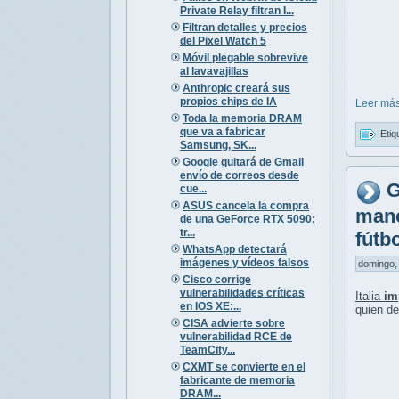
Private Relay filtran I...
Filtran detalles y precios
del Pixel Watch 5
Móvil plegable sobrevive
al lavavajillas
Anthropic creará sus
propios chips de IA
Leer más
Toda la memoria DRAM
que va a fabricar
Etiq
Samsung, SK...
Google quitará de Gmail
envío de correos desde
G
cue...
ASUS cancela la compra
mano
de una GeForce RTX 5090:
tr...
fútb
WhatsApp detectará
imágenes y vídeos falsos
domingo, 
Cisco corrige
vulnerabilidades críticas
Italia
im
en IOS XE:...
quien de
CISA advierte sobre
vulnerabilidad RCE de
TeamCity...
CXMT se convierte en el
fabricante de memoria
DRAM...