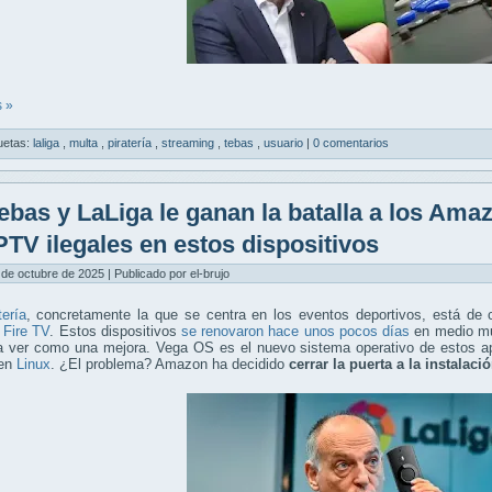
 »
uetas:
laliga
,
multa
,
piratería
,
streaming
,
tebas
,
usuario
|
0 comentarios
ebas y LaLiga le ganan la batalla a los Amaz
IPTV ilegales en estos dispositivos
 de octubre de 2025 | Publicado por el-brujo
tería
, concretamente la que se centra en los eventos deportivos, está de 
Fire TV
. Estos dispositivos
se renovaron hace unos pocos días
en medio mu
 ver como una mejora. Vega OS es el nuevo sistema operativo de estos apar
 en
Linux
. ¿El problema? Amazon ha decidido
cerrar la puerta a la instalaci