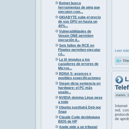
Botnet busca
herramientas de ping que
ejecuten com...
GIGABYTE sube el precio
de sus GPU en hasta un
40%...
Vulnerabilidades de
Veeam ONE permiten
ejecución d...
Seis fallos de RCE en
Flowise permiten ejecutar
Leer más
có...
La IA impulsa a los
Etiq
cazadores de errores de
Micros...
RDNA 5: avances y
L
posibles especificaciones
Steam dicta sentencia en
Tele
hardware: el PC más
usado...
martes, 1
NVIDIA domina Linux pese
a todo
Internet
Ubuntu sustituirá Deb por
red, con
Snap
protocol
Claude Code desbloquea
de apro
BIOS de HP
Apple pide a un tribunal