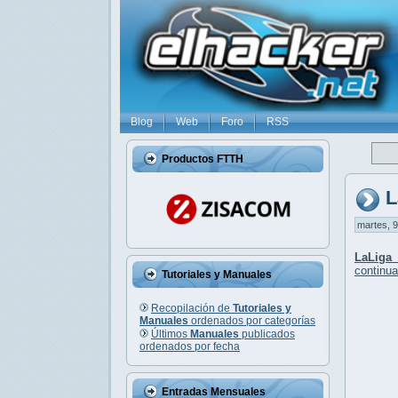
Blog
Web
Foro
RSS
Productos FTTH
L
martes, 9
LaLiga
continua
Tutoriales y Manuales
Recopilación de
Tutoriales y
Manuales
ordenados por categorías
Últimos
Manuales
publicados
ordenados por fecha
Entradas Mensuales