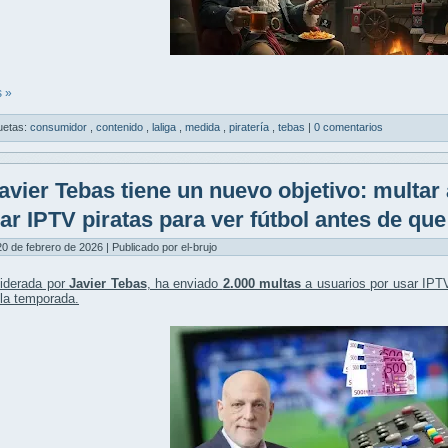
 »
uetas:
consumidor
,
contenido
,
laliga
,
medida
,
piratería
,
tebas
|
0 comentarios
avier Tebas tiene un nuevo objetivo: multar
izar IPTV piratas para ver fútbol antes de que
20 de febrero de 2026 | Publicado por el-brujo
liderada por
Javier Tebas
, ha enviado
2.000 multas
a usuarios por usar
IPTV
r la temporada.