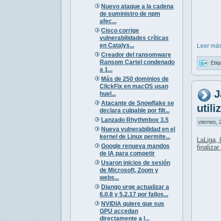
Nuevo ataque a la cadena
de suministro de npm
afec...
Cisco corrige
vulnerabilidades críticas
en Catalys...
Leer más
Creador del ransomware
Ransom Cartel condenado
Etiq
a 1...
Más de 250 dominios de
ClickFix en macOS usan
J
huel...
Atacante de Snowflake se
util
declara culpable por filt...
Lanzado Rhythmbox 3.5
viernes, 
Nueva vulnerabilidad en el
kernel de Linux permite...
LaLiga, 
Google renueva mandos
finaliza
de IA para competir
Usaron inicios de sesión
de Microsoft, Zoom y
webs...
Django urge actualizar a
6.0.8 y 5.2.17 por fallos...
NVIDIA quiere que sus
GPU accedan
directamente a l...