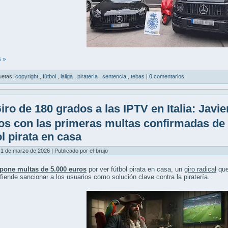
 »
uetas:
copyright
,
fútbol
,
laliga
,
piratería
,
sentencia
,
tebas
|
0 comentarios
iro de 180 grados a las IPTV en Italia: Javie
s con las primeras multas confirmadas de 5
ol pirata en casa
1 de marzo de 2026 | Publicado por el-brujo
pone multas de 5.000 euros
por ver fútbol pirata en casa, un
giro radical
que
fiende sancionar a los usuarios como solución clave contra la piratería.