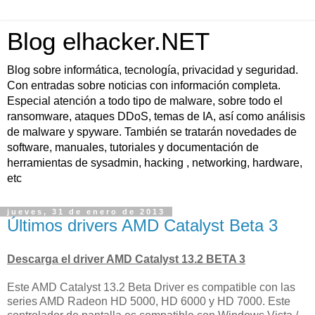
Blog elhacker.NET
Blog sobre informática, tecnología, privacidad y seguridad.
Con entradas sobre noticias con información completa.
Especial atención a todo tipo de malware, sobre todo el
ransomware, ataques DDoS, temas de IA, así como análisis
de malware y spyware. También se tratarán novedades de
software, manuales, tutoriales y documentación de
herramientas de sysadmin, hacking , networking, hardware,
etc
jueves, 31 de enero de 2013
Últimos drivers AMD Catalyst Beta 3
Descarga el driver
AMD Catalyst
13.2
BETA
3
Este
AMD Catalyst
13.2
Beta Driver
es
compatible
con
las
series
AMD
Radeon
HD 5000
, HD
6000 y
HD
7000
.
Este