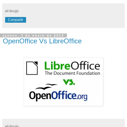
el-brujo
Compartir
jueves, 3 de enero de 2013
OpenOffice Vs LibreOffice
el-brujo