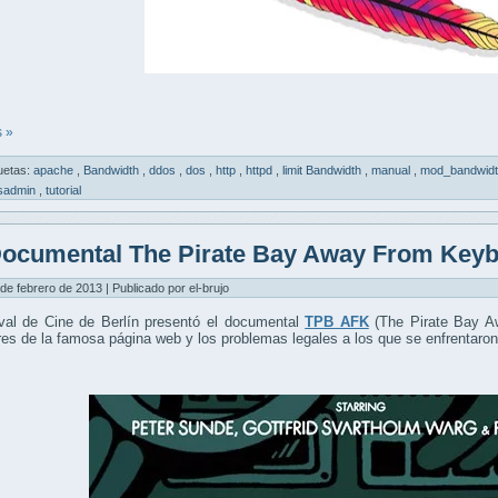
 »
uetas:
apache
,
Bandwidth
,
ddos
,
dos
,
http
,
httpd
,
limit Bandwidth
,
manual
,
mod_bandwid
sadmin
,
tutorial
ocumental The Pirate Bay Away From Key
 de febrero de 2013 | Publicado por el-brujo
ival de Cine de Berlín presentó el documental
TPB AFK
(The Pirate Bay Aw
es de la famosa página web y los problemas legales a los que se enfrentaron