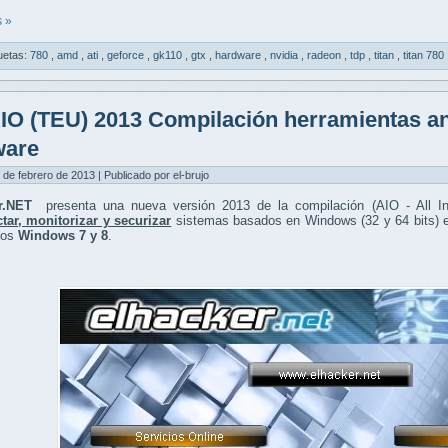
 »
uetas:
780
,
amd
,
ati
,
geforce
,
gk110
,
gtx
,
hardware
,
nvidia
,
radeon
,
tdp
,
titan
,
titan 780
IO (TEU) 2013 Compilación herramientas aná
ware
 de febrero de 2013 | Publicado por el-brujo
er.NET
presenta una nueva versión 2013 de la compilación (AIO - All I
tar, monitorizar y securizar
sistemas basados en Windows (32 y 64 bits) en
vos
Windows 7 y 8
.