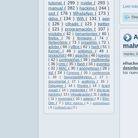
tutorial
( 299 )
nvidia
( 293 )
Leer más
manual
( 282 )
hacking
( 244 )
ssd
( 176 )
WhatsApp
( 173 )
Etiq
ddos
( 134 )
Wifi
( 131 )
app
( 126 )
cifrado
( 121 )
twitter
( 121 )
programación
( 107 )
youtube
( 82 )
herramientas
( 80 )
A
firefox
( 76 )
firmware
( 74 )
Networking
( 73 )
sysadmin
( 72 )
mal
adobe
( 66 )
office
( 62 )
hack
( 51 )
Kernel
( 49 )
antivirus
( 49 )
martes, 5
javascript
( 48 )
apache
( 46 )
juegos
( 42 )
contraseñas
( 39 )
multimedia
elhack
( 36 )
cms
( 35 )
flash
( 33 )
eventos
desinfec
( 32 )
MAC
( 30 )
anonymous
( 28 )
los nue
ssl
( 24 )
Forense
( 20 )
conferencia
( 20 )
SeguridadWireless
( 17 )
documental
( 17 )
auditoría
( 15 )
Debugger
( 14 )
Rootkit
( 14 )
lizard
squad
( 14 )
metasploit
( 13 )
técnicas
hacking
( 13 )
Virtualización
( 11 )
delitos
( 11 )
reversing
( 10 )
adamo
( 9 )
Ehn-
Dev
( 7 )
MAC Adress
( 6 )
antimalware
( 6 )
oclHashcat
( 5 )