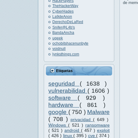
HackPlayers
de memor
TheHackerWay
CyberHades
La9deAnon
DerechoDeLaRed
Snifer@L4b's
BandaAncha
ugeek
ochobitshacenunbyte
voidnull
lynksthings.com
Etiquetas
seguridad
( 1638 )
vulnerabilidad
( 1606 )
software
( 929 )
hardware
( 861 )
google
( 750 )
Malware
( 708 )
privacidad
( 649 )
Windows
( 521 )
ransomware
( 521 )
android
( 457 )
exploit
( 426 )
linux
( 395 )
cve
( 374 )