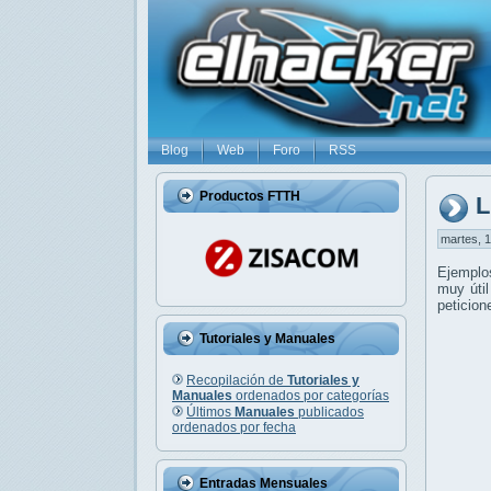
Blog
Web
Foro
RSS
Productos FTTH
L
martes, 1
Ejemplo
muy útil
peticion
Tutoriales y Manuales
Recopilación de
Tutoriales y
Manuales
ordenados por categorías
Últimos
Manuales
publicados
ordenados por fecha
Entradas Mensuales