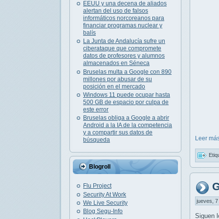
EEUU y una decena de aliados
alertan del uso de falsos
informáticos norcoreanos para
financiar programas nuclear y
balís
La Junta de Andalucía sufre un
ciberataque que compromete
datos de profesores y alumnos
almacenados en Séneca
Bruselas multa a Google con 890
millones por abusar de su
posición en el mercado
Windows 11 puede ocupar hasta
500 GB de espacio por culpa de
este error
Bruselas obliga a Google a abrir
Android a la IA de la competencia
y a compartir sus datos de
Leer más
búsqueda
Etiq
Blogroll
G
Flu Project
Security At Work
jueves, 7
We Live Security
Blog Segu-Info
Siguen l