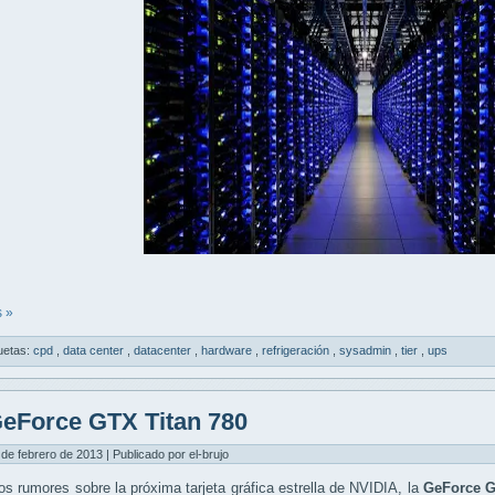
 »
uetas:
cpd
,
data center
,
datacenter
,
hardware
,
refrigeración
,
sysadmin
,
tier
,
ups
eForce GTX Titan 780
 de febrero de 2013 | Publicado por el-brujo
os rumores sobre la próxima tarjeta gráfica estrella de NVIDIA, la
GeForce G