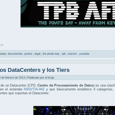
 »
uetas:
documental
,
justice
,
legal
,
the pirate bay
,
tpb
,
tracker
,
youtube
os DataCenters y los Tiers
8 de febrero de 2013 | Publicado por el-brujo
 de un Datacenter (CPD,
Centro de Procesamiento de Datos
) es una clasi
en el estándar
ANSI/TIA-942
y que básicamente establece 4 categorías, e
ntes que soportan el Datacenter.