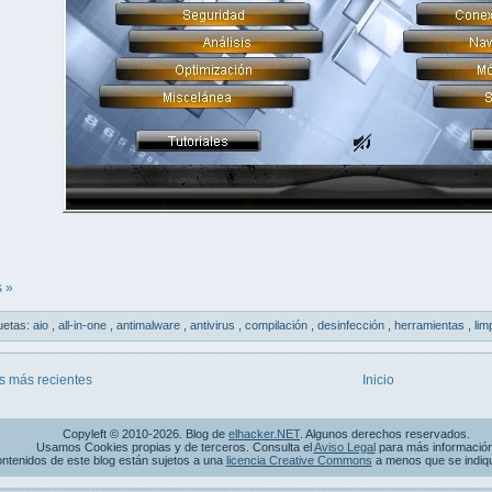
 »
uetas:
aio
,
all-in-one
,
antimalware
,
antivirus
,
compilación
,
desinfección
,
herramientas
,
lim
s más recientes
Inicio
Copyleft © 2010-2026. Blog de
elhacker.NET
. Algunos derechos reservados.
Usamos Cookies propias y de terceros. Consulta el
Aviso Legal
para más información
ntenidos de este blog están sujetos a una
licencia Creative Commons
a menos que se indique