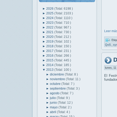
►
2026
(Total: 6198 )
►
2025
(Total: 2103 )
►
2024
(Total: 1110 )
►
2023
(Total: 710 )
►
2022
(Total: 967 )
Leer más
►
2021
(Total: 730 )
►
2020
(Total: 212 )
Etiq
►
2019
(Total: 102 )
QoS
,
sy
►
2018
(Total: 150 )
►
2017
(Total: 231 )
►
2016
(Total: 266 )
D
►
2015
(Total: 445 )
►
2014
(Total: 185 )
lunes, 11
▼
2013
(Total: 100 )
►
diciembre
(Total: 8 )
El Fest
►
noviembre
(Total: 11 )
fundador
►
octubre
(Total: 7 )
►
septiembre
(Total: 3 )
►
agosto
(Total: 7 )
►
julio
(Total: 9 )
►
junio
(Total: 12 )
►
mayo
(Total: 2 )
►
abril
(Total: 4 )
►
marzo
(Total: 15 )