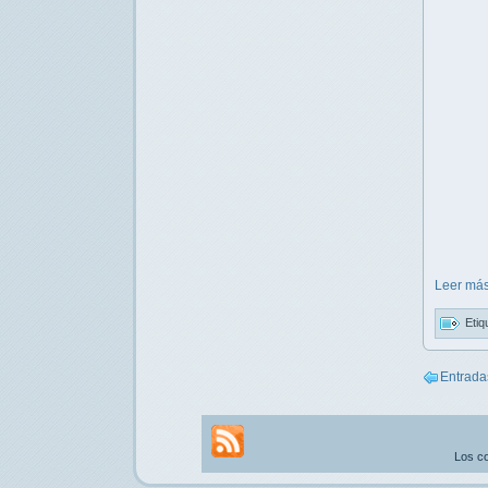
Leer más
Etiq
Entrada
Los co