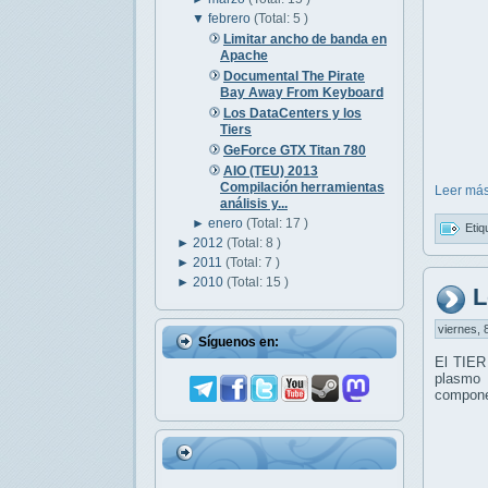
▼
febrero
(Total: 5 )
Limitar ancho de banda en
Apache
Documental The Pirate
Bay Away From Keyboard
Los DataCenters y los
Tiers
GeForce GTX Titan 780
AIO (TEU) 2013
Compilación herramientas
Leer más
análisis y...
►
enero
(Total: 17 )
Etiq
►
2012
(Total: 8 )
►
2011
(Total: 7 )
►
2010
(Total: 15 )
L
viernes, 
Síguenos en:
El TIER
plasmo 
compone