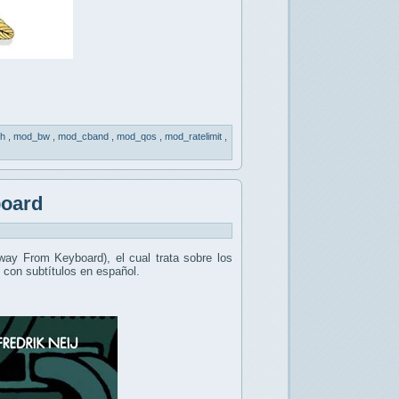
th
,
mod_bw
,
mod_cband
,
mod_qos
,
mod_ratelimit
,
board
ay From Keyboard), el cual trata sobre los
 con subtítulos en español.