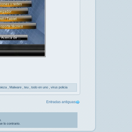
pieza
,
Malware
,
teu
,
todo en uno
,
virus policia
Entradas antiguas
.
 lo contrario.