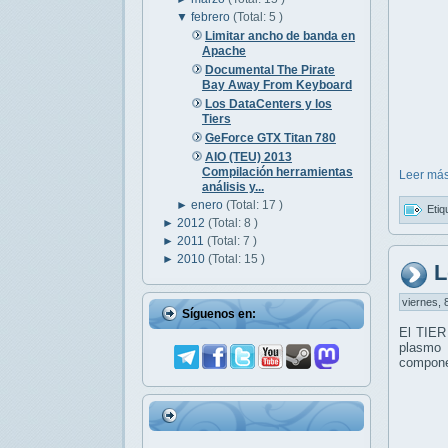
▼
febrero
(Total: 5 )
Limitar ancho de banda en
Apache
Documental The Pirate
Bay Away From Keyboard
Los DataCenters y los
Tiers
GeForce GTX Titan 780
AIO (TEU) 2013
Compilación herramientas
Leer más
análisis y...
►
enero
(Total: 17 )
Etiq
►
2012
(Total: 8 )
►
2011
(Total: 7 )
►
2010
(Total: 15 )
L
viernes, 
Síguenos en:
El TIER
plasmo 
compone