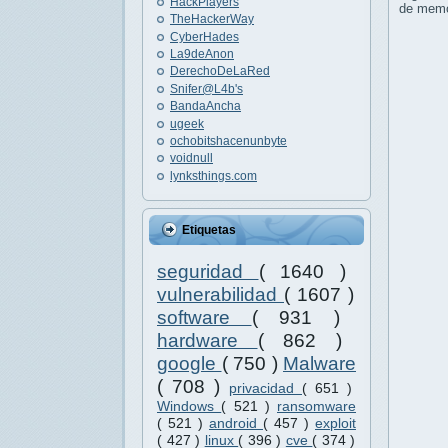
HackPlayers
de memor
TheHackerWay
CyberHades
La9deAnon
DerechoDeLaRed
Snifer@L4b's
BandaAncha
ugeek
ochobitshacenunbyte
voidnull
lynksthings.com
Etiquetas
seguridad
( 1640 )
vulnerabilidad
( 1607 )
software
( 931 )
hardware
( 862 )
google
( 750 )
Malware
( 708 )
privacidad
( 651 )
Windows
( 521 )
ransomware
( 521 )
android
( 457 )
exploit
( 427 )
linux
( 396 )
cve
( 374 )