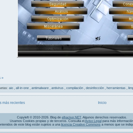
 »
uetas:
aio
,
all-in-one
,
antimalware
,
antivirus
,
compilación
,
desinfección
,
herramientas
,
lim
s más recientes
Inicio
Copyleft © 2010-2026. Blog de
elhacker.NET
. Algunos derechos reservados.
Usamos Cookies propias y de terceros. Consulta el
Aviso Legal
para más información
ntenidos de este blog están sujetos a una
licencia Creative Commons
a menos que se indique