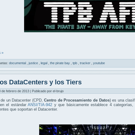
 »
uetas:
documental
,
justice
,
legal
,
the pirate bay
,
tpb
,
tracker
,
youtube
os DataCenters y los Tiers
8 de febrero de 2013 | Publicado por el-brujo
 de un Datacenter (CPD,
Centro de Procesamiento de Datos
) es una clasi
en el estándar
ANSI/TIA-942
y que básicamente establece 4 categorías, e
ntes que soportan el Datacenter.