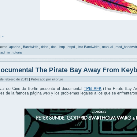
 »
uetas:
apache
,
Bandwidth
,
ddos
,
dos
,
http
,
httpd
,
limit Bandwidth
,
manual
,
mod_bandwid
sadmin
,
tutorial
ocumental The Pirate Bay Away From Key
 de febrero de 2013 | Publicado por el-brujo
ival de Cine de Berlín presentó el documental
TPB AFK
(The Pirate Bay Aw
es de la famosa página web y los problemas legales a los que se enfrentaron