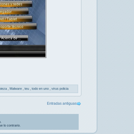
pieza
,
Malware
,
teu
,
todo en uno
,
virus policia
Entradas antiguas
.
 lo contrario.