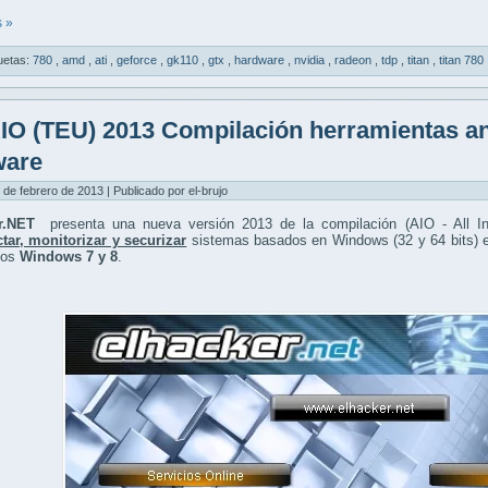
 »
uetas:
780
,
amd
,
ati
,
geforce
,
gk110
,
gtx
,
hardware
,
nvidia
,
radeon
,
tdp
,
titan
,
titan 780
IO (TEU) 2013 Compilación herramientas aná
ware
 de febrero de 2013 | Publicado por el-brujo
er.NET
presenta una nueva versión 2013 de la compilación (AIO - All I
tar, monitorizar y securizar
sistemas basados en Windows (32 y 64 bits) en
vos
Windows 7 y 8
.