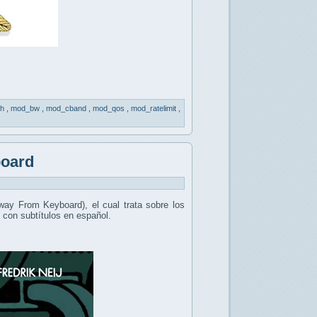
th
,
mod_bw
,
mod_cband
,
mod_qos
,
mod_ratelimit
,
board
ay From Keyboard), el cual trata sobre los
 con subtítulos en español.