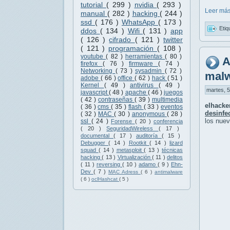
tutorial
( 299 )
nvidia
( 293 )
Leer más
manual
( 282 )
hacking
( 244 )
ssd
( 176 )
WhatsApp
( 173 )
Etiq
ddos
( 134 )
Wifi
( 131 )
app
( 126 )
cifrado
( 121 )
twitter
( 121 )
programación
( 108 )
youtube
( 82 )
herramientas
( 80 )
A
firefox
( 76 )
firmware
( 74 )
Networking
( 73 )
sysadmin
( 72 )
mal
adobe
( 66 )
office
( 62 )
hack
( 51 )
Kernel
( 49 )
antivirus
( 49 )
martes, 5
javascript
( 48 )
apache
( 46 )
juegos
( 42 )
contraseñas
( 39 )
multimedia
elhack
( 36 )
cms
( 35 )
flash
( 33 )
eventos
desinfec
( 32 )
MAC
( 30 )
anonymous
( 28 )
los nue
ssl
( 24 )
Forense
( 20 )
conferencia
( 20 )
SeguridadWireless
( 17 )
documental
( 17 )
auditoría
( 15 )
Debugger
( 14 )
Rootkit
( 14 )
lizard
squad
( 14 )
metasploit
( 13 )
técnicas
hacking
( 13 )
Virtualización
( 11 )
delitos
( 11 )
reversing
( 10 )
adamo
( 9 )
Ehn-
Dev
( 7 )
MAC Adress
( 6 )
antimalware
( 6 )
oclHashcat
( 5 )