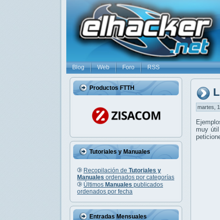
Blog
Web
Foro
RSS
Productos FTTH
L
martes, 1
Ejemplo
muy útil
peticion
Tutoriales y Manuales
Recopilación de
Tutoriales y
Manuales
ordenados por categorías
Últimos
Manuales
publicados
ordenados por fecha
Entradas Mensuales