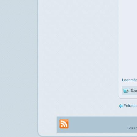
Leer más
Etiq
Entrada
Los co