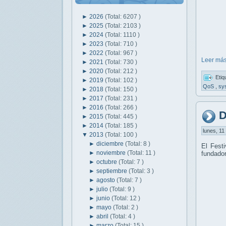
►
2026
(Total: 6207 )
►
2025
(Total: 2103 )
►
2024
(Total: 1110 )
►
2023
(Total: 710 )
►
2022
(Total: 967 )
Leer más
►
2021
(Total: 730 )
►
2020
(Total: 212 )
Etiq
►
2019
(Total: 102 )
QoS
,
sy
►
2018
(Total: 150 )
►
2017
(Total: 231 )
►
2016
(Total: 266 )
D
►
2015
(Total: 445 )
►
2014
(Total: 185 )
lunes, 11
▼
2013
(Total: 100 )
►
diciembre
(Total: 8 )
El Fest
►
noviembre
(Total: 11 )
fundador
►
octubre
(Total: 7 )
►
septiembre
(Total: 3 )
►
agosto
(Total: 7 )
►
julio
(Total: 9 )
►
junio
(Total: 12 )
►
mayo
(Total: 2 )
►
abril
(Total: 4 )
►
marzo
(Total: 15 )