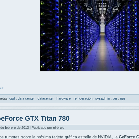
 »
uetas:
cpd
,
data center
,
datacenter
,
hardware
,
refrigeración
,
sysadmin
,
tier
,
ups
eForce GTX Titan 780
 de febrero de 2013 | Publicado por el-brujo
os rumores sobre la próxima tarjeta gráfica estrella de NVIDIA, la
GeForce G