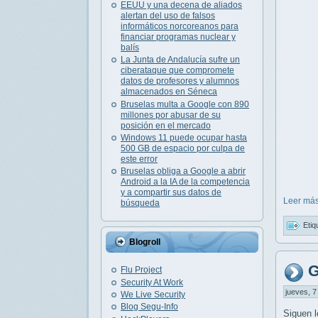
EEUU y una decena de aliados
alertan del uso de falsos
informáticos norcoreanos para
financiar programas nuclear y
balís
La Junta de Andalucía sufre un
ciberataque que compromete
datos de profesores y alumnos
almacenados en Séneca
Bruselas multa a Google con 890
millones por abusar de su
posición en el mercado
Windows 11 puede ocupar hasta
500 GB de espacio por culpa de
este error
Bruselas obliga a Google a abrir
Android a la IA de la competencia
y a compartir sus datos de
Leer más
búsqueda
Etiq
Blogroll
G
Flu Project
Security At Work
jueves, 7
We Live Security
Blog Segu-Info
Siguen l