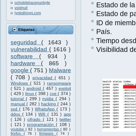
ochobitshacenunbyte
Estado de la
voidnull
Estado de p
lynksthings.com
ID de miemb
Etiquetas
País.
Tiempo desde
seguridad
( 1643 )
Visibilidad 
vulnerabilidad
( 1616 )
software
( 934 )
hardware
( 865 )
google
( 751 )
Malware
( 708 )
privacidad
( 651 )
Windows
( 521 )
ransomware
( 521 )
android
( 457 )
exploit
( 429 )
linux
( 398 )
cve
( 374 )
tutorial
( 299 )
nvidia
( 294 )
manual
( 282 )
hacking
( 244 )
ssd
( 176 )
WhatsApp
( 173 )
ddos
( 134 )
Wifi
( 131 )
app
( 126 )
cifrado
( 121 )
twitter
( 121 )
programación
( 108 )
youtube
( 82 )
herramientas
( 80 )
firefox
( 76 )
firmware
( 74 )