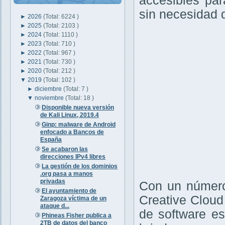
accesibles pa
sin necesidad 
►
2026
(Total: 6224 )
►
2025
(Total: 2103 )
►
2024
(Total: 1110 )
►
2023
(Total: 710 )
►
2022
(Total: 967 )
►
2021
(Total: 730 )
►
2020
(Total: 212 )
▼
2019
(Total: 102 )
►
diciembre
(Total: 7 )
▼
noviembre
(Total: 18 )
Disponible nueva versión
de Kali Linux, 2019.4
Ginp: malware de Android
enfocado a Bancos de
España
Se acabaron las
direcciones IPv4 libres
La gestión de los dominios
.org pasa a manos
privadas
Con un número
El ayuntamiento de
Creative Cloud
Zaragoza víctima de un
ataque d...
de software e
Phineas Fisher publica a
2TB de datos del banco