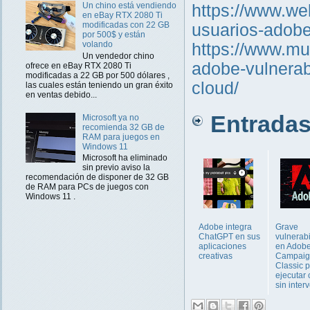
Un chino está vendiendo
https://www.we
en eBay RTX 2080 Ti
modificadas con 22 GB
usuarios-adobe
por 500$ y están
volando
https://www.mu
Un vendedor chino
adobe-vulnerab
ofrece en eBay RTX 2080 Ti
modificadas a 22 GB por 500 dólares ,
cloud/
las cuales están teniendo un gran éxito
en ventas debido...
Entradas 
Microsoft ya no
recomienda 32 GB de
RAM para juegos en
Windows 11
Microsoft ha eliminado
sin previo aviso la
recomendación de disponer de 32 GB
de RAM para PCs de juegos con
Windows 11 .
Adobe integra
Grave
ChatGPT en sus
vulnerab
aplicaciones
en Adob
creativas
Campaig
Classic 
ejecutar
sin interv