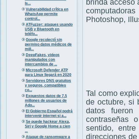
brinda acceso 
Is...
computadoras 
Vulnerabilidad crítica en
WhatsApp permite
Photoshop, Illu
control...
ATFuzzer: ataques usando
USB y Bluetooth en
teléfo...
Google recolectó sin
permiso datos médicos de
mill...
DeepFakes, videos
manipulados con
intercambios de ...
Microsoft Defender ATP
para Linux llegará en 2020
Servidores DNS gratuitos
y seguros, compatibles
co...
Tal como expl
Expuestos datos de 7.5
de octubre, si 
millones de usuarios de
Ado...
datos fueron 
El Gobierno Español podrá
intervenir internet si a...
contraseñas o
Se puede hackear Alexa,
sentido, entr
Siri y Google Home a cien
...
direcciones de
Ataque de ransomware a