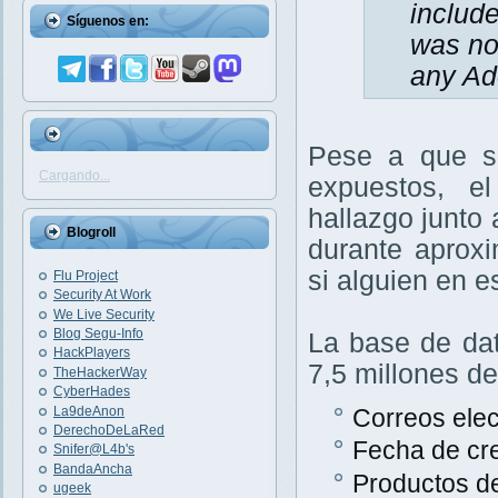
include
Síguenos en:
was not
any Ad
Pese a que s
Cargando...
expuestos, e
hallazgo junto
Blogroll
durante aprox
si alguien en e
Flu Project
Security At Work
We Live Security
Blog Segu-Info
La base de dat
HackPlayers
7,5 millones d
TheHackerWay
CyberHades
La9deAnon
Correos elec
DerechoDeLaRed
Fecha de cr
Snifer@L4b's
BandaAncha
Productos de
ugeek