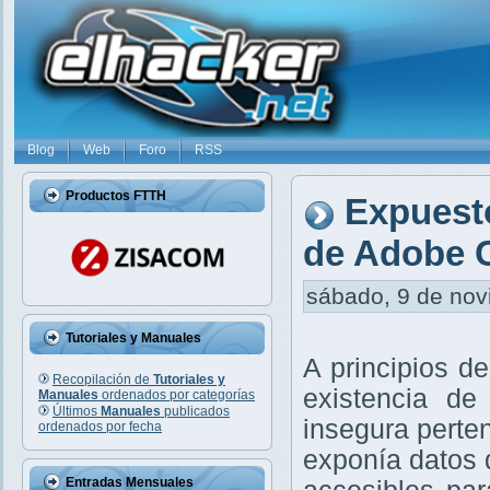
Blog
Web
Foro
RSS
Productos FTTH
Expuesto
de Adobe C
sábado, 9 de novi
Tutoriales y Manuales
A principios d
Recopilación de
Tutoriales y
existencia de
Manuales
ordenados por categorías
Últimos
Manuales
publicados
insegura perten
ordenados por fecha
exponía datos 
Entradas Mensuales