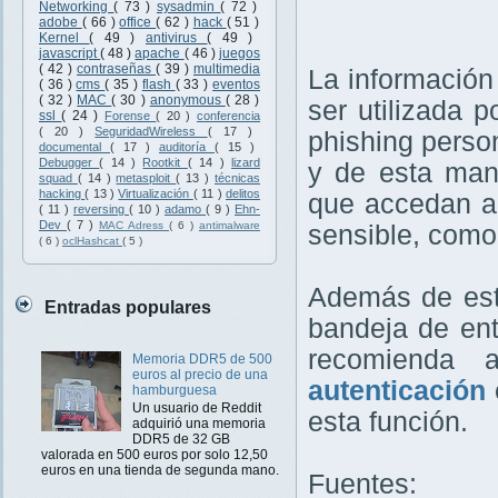
Networking
( 73 )
sysadmin
( 72 )
adobe
( 66 )
office
( 62 )
hack
( 51 )
Kernel
( 49 )
antivirus
( 49 )
javascript
( 48 )
apache
( 46 )
juegos
( 42 )
contraseñas
( 39 )
multimedia
La información
( 36 )
cms
( 35 )
flash
( 33 )
eventos
( 32 )
MAC
( 30 )
anonymous
( 28 )
ser utilizada 
ssl
( 24 )
Forense
( 20 )
conferencia
( 20 )
SeguridadWireless
( 17 )
phishing perso
documental
( 17 )
auditoría
( 15 )
Debugger
( 14 )
Rootkit
( 14 )
lizard
y de esta man
squad
( 14 )
metasploit
( 13 )
técnicas
hacking
( 13 )
Virtualización
( 11 )
delitos
que accedan a 
( 11 )
reversing
( 10 )
adamo
( 9 )
Ehn-
Dev
( 7 )
MAC Adress
( 6 )
antimalware
sensible, como
( 6 )
oclHashcat
( 5 )
Además de esta
Entradas populares
bandeja de ent
recomienda 
Memoria DDR5 de 500
euros al precio de una
autenticación
hamburguesa
Un usuario de Reddit
esta función.
adquirió una memoria
DDR5 de 32 GB
valorada en 500 euros por solo 12,50
euros en una tienda de segunda mano.
Fuentes: