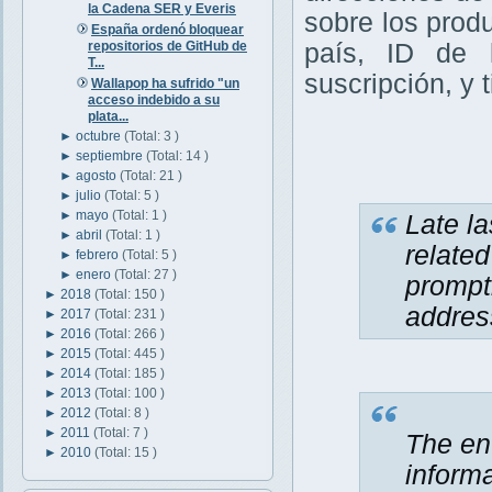
la Cadena SER y Everis
sobre los produ
España ordenó bloquear
repositorios de GitHub de
país, ID de 
T...
suscripción, y 
Wallapop ha sufrido "un
acceso indebido a su
plata...
►
octubre
(Total: 3 )
►
septiembre
(Total: 14 )
►
agosto
(Total: 21 )
►
julio
(Total: 5 )
►
mayo
(Total: 1 )
Late l
►
abril
(Total: 1 )
relate
►
febrero
(Total: 5 )
►
enero
(Total: 27 )
prompt
►
2018
(Total: 150 )
address
►
2017
(Total: 231 )
►
2016
(Total: 266 )
►
2015
(Total: 445 )
►
2014
(Total: 185 )
►
2013
(Total: 100 )
►
2012
(Total: 8 )
►
2011
(Total: 7 )
The en
►
2010
(Total: 15 )
informa