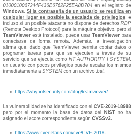
0100010067244F436E6762F25EA8D704
en el registro de
Windows
.
Si la contraseña de un usuario se reutiliza en
cualquier lugar es posible la escalada de privilegios
, e
incluso si un posible atacante no dispone de derechos
RDP
(Remote Desktop Protocol) para la máquina objetivo, pero si
TeamViewer
está instalado, puede usar
TeamViewer
para
conectarse de forma remota. Además, la investigación
afirma que, dado que TeamViewer permite copiar datos o
programar tareas para que se ejecuten a través de su
servicio que se ejecuta como
NT AUTHORITY \ SYSTEM
,
un usuario con pocos privilegios puede escalar los mismos
inmediatamente a
SYSTEM
con un archivo .
bat
.
https://whynotsecurity.com/blog/teamviewer/
La vulnerabilidad se ha identificado con el
CVE-2019-18988
pero por el momento la base de datos del
NIST
no ha
asignado el score correspondiente según
CVSSv2
.
https://www.cvedetails.com/cve/CVE-2018-