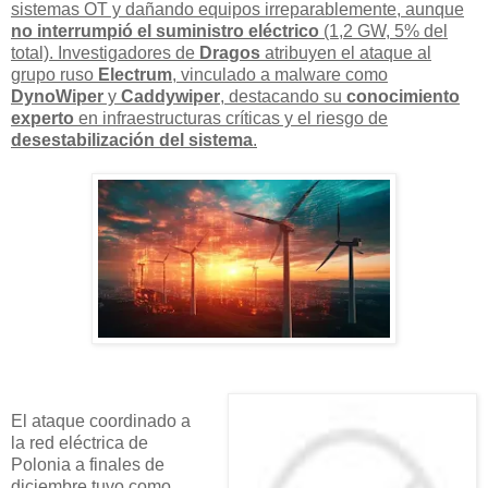
sistemas OT y dañando equipos irreparablemente, aunque
no interrumpió el suministro eléctrico
(1,2 GW, 5% del
total). Investigadores de
Dragos
atribuyen el ataque al
grupo ruso
Electrum
, vinculado a malware como
DynoWiper
y
Caddywiper
, destacando su
conocimiento
experto
en infraestructuras críticas y el riesgo de
desestabilización del sistema
.
El ataque coordinado a
la red eléctrica de
Polonia a finales de
diciembre tuvo como