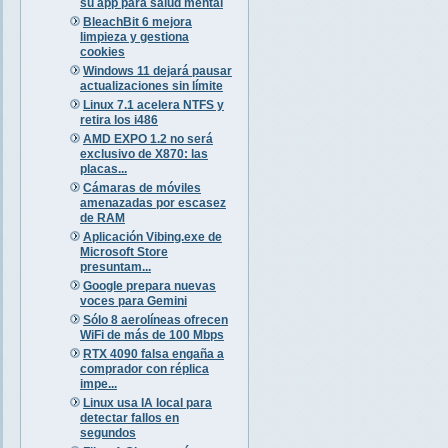
su app para salud mental
BleachBit 6 mejora
limpieza y gestiona
cookies
Windows 11 dejará pausar
actualizaciones sin límite
Linux 7.1 acelera NTFS y
retira los i486
AMD EXPO 1.2 no será
exclusivo de X870: las
placas...
Cámaras de móviles
amenazadas por escasez
de RAM
Aplicación Vibing.exe de
Microsoft Store
presuntam...
Google prepara nuevas
voces para Gemini
Sólo 8 aerolíneas ofrecen
WiFi de más de 100 Mbps
RTX 4090 falsa engaña a
comprador con réplica
impe...
Linux usa IA local para
detectar fallos en
segundos