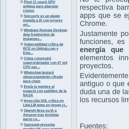
Pixel 11 usará GPU
respectiva bar
antigua para abaratar
costos
apps que se e
Sinceerly es un plugin
engaña a IA con errores
Chrome.
ort...
Windows Remote Desktop
Justamente por
deja fragmentos de
imágenes...
funciones, e
Vulnerabilidad crítica de
energía que 
RCE en GitHub.com y
Ente...
elementos in
China construirá
superordenador con 47 mil
proyectos.
CPU nac...
WhatsApp lanzará
Evidentemente
almacenamiento cifrado
para chats
antiguo o que e
Envía tu nombre al
duda una de la
espacio con satélites de la
NASA
los recursos li
Inyección SQL crítica en
LiteLLM pone en riesgo cl...
OpenAI lleva su IA a
Amazon tras terminar
pacto co...
Fuentes:
Samsung presenta
monitor 6K para gaming