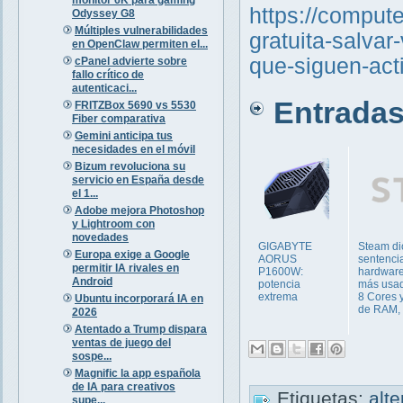
https://comput
Odyssey G8
Múltiples vulnerabilidades
gratuita-salva
en OpenClaw permiten el...
que-siguen-ac
cPanel advierte sobre
fallo crítico de
autenticaci...
Entradas 
FRITZBox 5690 vs 5530
Fiber comparativa
Gemini anticipa tus
necesidades en el móvil
Bizum revoluciona su
servicio en España desde
el 1...
Adobe mejora Photoshop
y Lightroom con
novedades
GIGABYTE
Steam di
Europa exige a Google
AORUS
sentenci
permitir IA rivales en
P1600W:
hardware
Android
potencia
más usad
extrema
8 Cores 
Ubuntu incorporará IA en
de RAM, ¿
2026
Atentado a Trump dispara
ventas de juego del
sospe...
Magnific la app española
de IA para creativos
Etiquetas:
alt
supe...