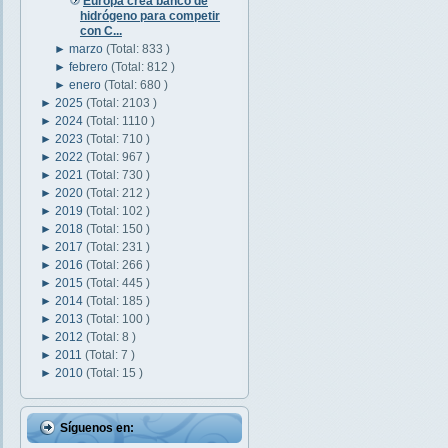
Europa crea banco de
hidrógeno para competir
con C...
►
marzo
(Total: 833 )
►
febrero
(Total: 812 )
►
enero
(Total: 680 )
►
2025
(Total: 2103 )
►
2024
(Total: 1110 )
►
2023
(Total: 710 )
►
2022
(Total: 967 )
►
2021
(Total: 730 )
►
2020
(Total: 212 )
►
2019
(Total: 102 )
►
2018
(Total: 150 )
►
2017
(Total: 231 )
►
2016
(Total: 266 )
►
2015
(Total: 445 )
►
2014
(Total: 185 )
►
2013
(Total: 100 )
►
2012
(Total: 8 )
►
2011
(Total: 7 )
►
2010
(Total: 15 )
Síguenos en: