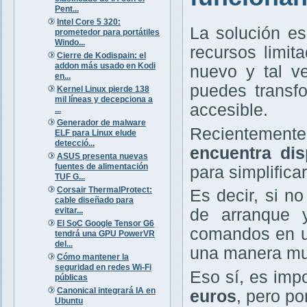
Pent...
Intel Core 5 320:
La solución es
prometedor para portátiles
Windo...
recursos limit
Cierre de Kodispain: el
addon más usado en Kodi
nuevo y tal v
en...
puedes transf
Kernel Linux pierde 138
mil líneas y decepciona a
accesible.
...
Generador de malware
Recientement
ELF para Linux elude
detecció...
encuentra dis
ASUS presenta nuevas
fuentes de alimentación
para simplificar
TUF G...
Corsair ThermalProtect:
Es decir, si n
cable diseñado para
evitar...
de arranque 
El SoC Google Tensor G6
comandos en un
tendrá una GPU PowerVR
del...
una manera muy
Cómo mantener la
seguridad en redes Wi-Fi
Eso sí, es imp
públicas
Canonical integrará IA en
euros
, pero po
Ubuntu