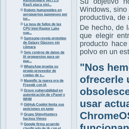
Su objetivo 
Ransomware Vect 2.0
RaaS ataca sist...
Windows, sino s
Robots humanoides en
aeropuertos japoneses por
productiva, de 
tur...
La tasa de fallos de las
De hecho, de 
CPU Intel Raptor Lake
sup...
que elegir en
Samsung revela prototipo
producto hace 
de Galaxy Glasses sin
cámara
polvo en un est
Seis centros de datos de
IA propuestos para un
pue...
"Nos hem
WhatsApp prueba su
propio proveedor de
copias de s...
ofrecerle
Magnific la nueva era de
Freepik con IA
obsolesce
Grave vulnerabilidad en
autenticación de cPanel y
WHM
usar actu
GitHub Copilot limita sus
peticiones en junio
ChromeOS
Grupo ShinyHunters
hackea Vimeo
funcionan
Google firma acuerdo
clasificado de IA con el