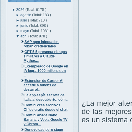
▼
2026
(Total: 6175 )
►
agosto
(Total: 183 )
►
julio
(Total: 710 )
►
junio
(Total: 898 )
►
mayo
(Total: 1081 )
▼
abril
(Total: 978 )
SAP npm infectados
roban credenciales
GPT-5.5 presenta riesgos
similares a Claude
Mythos...
Exempleado de Google en
IA logra 1000 millones en
...
Extensión de Cursor AI
accede a tokens de
desarrol...
La app espía secreta de
Italia al descubierto: cóm...
¿La mejor alt
Gemini crea archivos
Office gratis desde el chat
de las mejores
Gemini añade Nano
es un sistema 
Banana y Veo a Google TV
y Chrom...
Denuvo cae pero sigue