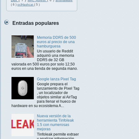
Dev
( 7 )
MAC Adress
( 6 )
antimalware
( 6 )
oclHashcat
( 5 )
Entradas populares
Memoria DDR5 de 500
euros al precio de una
hamburguesa
Un usuario de Reddit
adquirió una memoria
DDR5 de 32 GB
valorada en 500 euros por solo 12,50
euros en una tienda de segunda mano.
Google lanza Pixel Tag
Google prepara el
lanzamiento de Pixel Tag
, un localizador de
objetos similar al AirTag
para llenar el hueco de
hardware en su ecosistema A...
Nueva versión de la
herramienta Tinfoleak
1.5 con numerosas
mejoras
Tinfoleak permite extraer
y analizar información