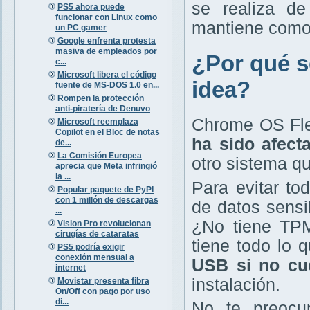
se realiza de
PS5 ahora puede
funcionar con Linux como
mantiene como 
un PC gamer
Google enfrenta protesta
masiva de empleados por
¿Por qué s
c...
Microsoft libera el código
idea?
fuente de MS-DOS 1.0 en...
Rompen la protección
anti-piratería de Denuvo
Chrome OS Flex
Microsoft reemplaza
Copilot en el Bloc de notas
ha sido afect
de...
La Comisión Europea
otro sistema qu
aprecia que Meta infringió
la ...
Para evitar tod
Popular paquete de PyPI
con 1 millón de descargas
de datos sensi
...
¿No tiene TP
Vision Pro revolucionan
cirugías de cataratas
tiene todo lo 
PS5 podría exigir
conexión mensual a
USB si no cu
internet
instalación.
Movistar presenta fibra
On/Off con pago por uso
di...
No te preocup