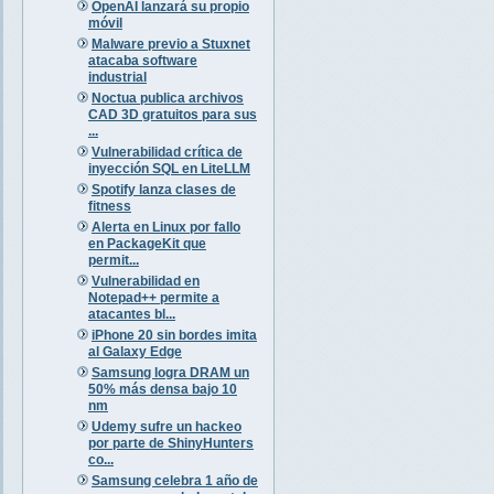
OpenAI lanzará su propio
móvil
Malware previo a Stuxnet
atacaba software
industrial
Noctua publica archivos
CAD 3D gratuitos para sus
...
Vulnerabilidad crítica de
inyección SQL en LiteLLM
Spotify lanza clases de
fitness
Alerta en Linux por fallo
en PackageKit que
permit...
Vulnerabilidad en
Notepad++ permite a
atacantes bl...
iPhone 20 sin bordes imita
al Galaxy Edge
Samsung logra DRAM un
50% más densa bajo 10
nm
Udemy sufre un hackeo
por parte de ShinyHunters
co...
Samsung celebra 1 año de