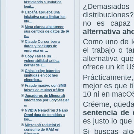
fastidiando a usuarios
¿Demasiados 
legít...
España aprueba una
distribuciones
iniciativa para limitar los
blo...
no es capaz
Meta planea abastecer
alternativa ah
sus centros de datos de IA
c...
Como uno de lo
Claude Cursor borra
datos y backups de
el trabajo o 
empresa en ...
Copy Fail es un
alternativa qu
vulnerabilidad critica
ofrece un kit US
kernel de L...
China exige baterías
ignífugas en coches
Prácticamente
eléctrico...
mejor es que t
Fraude masivo con SMS
falsos de multas tráfico
10 ni en macO
Jugadores de Minecraft
infectados por LofyStealer
Créeme, quedar
...
NVIDIA Nemotron 3 Nano
sentencia de 
Omni dota de sentidos a
es justo lo qu
los...
Microsoft reducirá el
consumo de RAM en
Si buscas alg
Windows