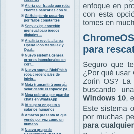
enfoque en pro
Alerta por fraude que roba
cuentas bancarias con M...
con esta opci
GitHub pierde usuarios
por fallos constantes
tomes en much
Sony exige conexión
mensual para juegos
ChromeOS F
digitales ...
Analista revela alianza
OpenAI con MediaTek y
para resca
Qual...
Nuevo sistema genera
errores intencionales en
Seguro que te
corr...
Nuevo ataque BlobPhish
¿Por qué usar 
roba credenciales de
inicio...
Zorin OS? La 
Meta transmitirá energía
buscando u
solar desde el espacio pa...
Meta cobraría por guardar
Windows 10
, 
chats en WhatsApp
IA supera en gasto a
Este sistema 
salarios humanos
por muchas pe
Amazon presenta IA que
vende por voz como un
para cualquie
humano
Nuevo grupo de