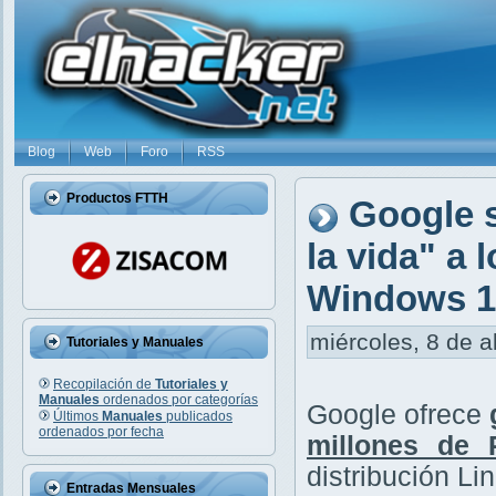
Blog
Web
Foro
RSS
Productos FTTH
Google s
la vida" a
Windows 10
miércoles, 8 de a
Tutoriales y Manuales
Recopilación de
Tutoriales y
Manuales
ordenados por categorías
Google ofrece
Últimos
Manuales
publicados
ordenados por fecha
millones de
distribución Li
Entradas Mensuales