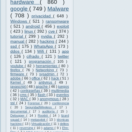
hardware
( 860 )
google
( 749 )
Malware
( 708 )
privacidad
( 648 )
Windows
( 521 )
ransomware
( 521 )
android
( 456 )
exploit
( 423 )
linux
( 392 )
cve
( 374 )
tutorial
( 299 )
nvidia
( 292 )
manual
( 282 )
hacking
( 244 )
ssd
( 175 )
WhatsApp
( 173 )
ddos
( 134 )
Wifi
( 131 )
app
( 126 )
cifrado
( 121 )
twitter
( 121 )
programación
( 105 )
youtube
( 82 )
herramientas
( 80 )
firefox
( 76 )
Networking
( 73 )
firmware
( 73 )
sysadmin
( 72 )
adobe
( 66 )
office
( 62 )
hack
( 51 )
Kernel
( 49 )
antivirus
( 49 )
javascript
( 48 )
apache
( 46 )
juegos
( 42 )
contraseñas
( 39 )
multimedia
( 36 )
cms
( 35 )
flash
( 33 )
eventos
( 32 )
MAC
( 30 )
anonymous
( 28 )
ssl
( 24 )
Forense
( 20 )
conferencia
( 20 )
SeguridadWireless
( 17 )
documental
( 17 )
auditoría
( 15 )
Debugger
( 14 )
Rootkit
( 14 )
lizard
squad
( 14 )
metasploit
( 13 )
técnicas
hacking
( 13 )
Virtualización
( 11 )
delitos
( 11 )
reversing
( 10 )
adamo
( 9 )
Ehn-