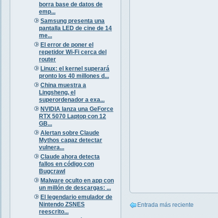
borra base de datos de
emp...
Samsung presenta una
pantalla LED de cine de 14
me...
El error de poner el
repetidor Wi-Fi cerca del
router
Linux: el kernel superará
pronto los 40 millones d...
China muestra a
Lingsheng, el
superordenador a exa...
NVIDIA lanza una GeForce
RTX 5070 Laptop con 12
GB...
Alertan sobre Claude
Mythos capaz detectar
vulnera...
Claude ahora detecta
fallos en código con
Bugcrawl
Malware oculto en app con
un millón de descargas: ...
El legendario emulador de
Nintendo ZSNES
Entrada más reciente
reescrito...