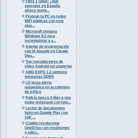
Fibra 1 Gbps: ¿qué
operador en España
ofrece mejor...
Protege tu PC en redes
WiFi públicas con este
ajus...
Microsoft prepara
Windows K2 para
reconquistar a s...
Agente de programación
con IA basado en Claude
Opu...
Top reproductores de
vídeo Android sin anuncios
AMD EXPO 1.2 optimiza
memorias DDR5
LG lanza alerta
automática en accidentes
de tráfico
Policía busca 4 días a una
mujer méxicana con foto...
Lector de documentos
falso en Google Play con
10K ...
Copilot revoluciona
OneDrive con resúmenes
y edici...