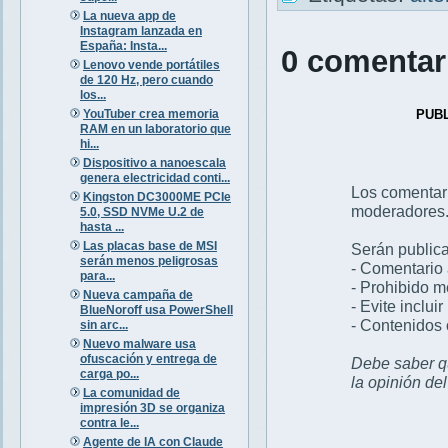
La nueva app de
Instagram lanzada en
España: Insta...
0 comentar
Lenovo vende portátiles
de 120 Hz, pero cuando
los...
YouTuber crea memoria
PUB
RAM en un laboratorio que
hi...
Dispositivo a nanoescala
genera electricidad conti...
Los comentar
Kingston DC3000ME PCIe
moderadores
5.0, SSD NVMe U.2 de
hasta ...
Las placas base de MSI
Serán publica
serán menos peligrosas
- Comentario 
para...
- Prohibido 
Nueva campaña de
- Evite inclui
BlueNoroff usa PowerShell
- Contenidos 
sin arc...
Nuevo malware usa
ofuscación y entrega de
Debe saber qu
carga po...
la opinión de
La comunidad de
impresión 3D se organiza
contra le...
Agente de IA con Claude