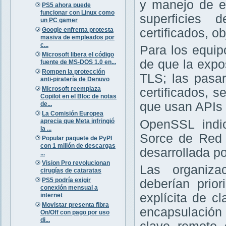
y manejo de e
PS5 ahora puede
funcionar con Linux como
superficies 
un PC gamer
Google enfrenta protesta
certificados, 
masiva de empleados por
c...
Para los equip
Microsoft libera el código
de que la expo
fuente de MS-DOS 1.0 en...
Rompen la protección
TLS; las pasa
anti-piratería de Denuvo
Microsoft reemplaza
certificados, 
Copilot en el Bloc de notas
que usan APIs
de...
La Comisión Europea
aprecia que Meta infringió
OpenSSL ind
la ...
Sorce de Red 
Popular paquete de PyPI
con 1 millón de descargas
desarrollada p
...
Vision Pro revolucionan
Las organiza
cirugías de cataratas
PS5 podría exigir
deberían prior
conexión mensual a
explícita de c
internet
Movistar presenta fibra
encapsulación
On/Off con pago por uso
di...