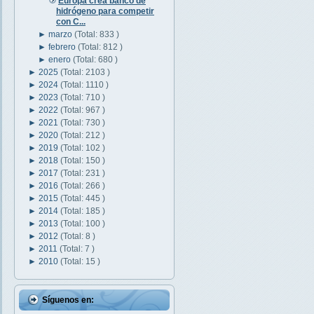
Europa crea banco de
hidrógeno para competir
con C...
►
marzo
(Total: 833 )
►
febrero
(Total: 812 )
►
enero
(Total: 680 )
►
2025
(Total: 2103 )
►
2024
(Total: 1110 )
►
2023
(Total: 710 )
►
2022
(Total: 967 )
►
2021
(Total: 730 )
►
2020
(Total: 212 )
►
2019
(Total: 102 )
►
2018
(Total: 150 )
►
2017
(Total: 231 )
►
2016
(Total: 266 )
►
2015
(Total: 445 )
►
2014
(Total: 185 )
►
2013
(Total: 100 )
►
2012
(Total: 8 )
►
2011
(Total: 7 )
►
2010
(Total: 15 )
Síguenos en: