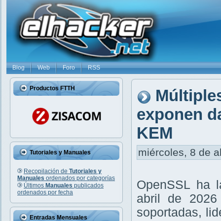
Blog
Web
Foro
RSS
Productos FTTH
Múltiple
exponen da
KEM
miércoles, 8 de a
Tutoriales y Manuales
Recopilación de
Tutoriales y
Manuales
ordenados por categorías
OpenSSL ha la
Últimos
Manuales
publicados
ordenados por fecha
abril de 2026
soportadas, li
Entradas Mensuales