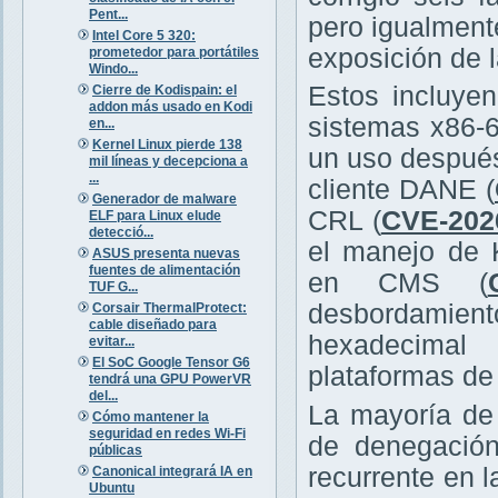
Pent...
pero igualment
Intel Core 5 320:
exposición de l
prometedor para portátiles
Windo...
Estos incluye
Cierre de Kodispain: el
addon más usado en Kodi
sistemas x86-
en...
Kernel Linux pierde 138
un uso después
mil líneas y decepciona a
...
cliente DANE (
Generador de malware
CRL (
CVE-202
ELF para Linux elude
detecció...
el manejo de 
ASUS presenta nuevas
fuentes de alimentación
en CMS (
TUF G...
desbordamien
Corsair ThermalProtect:
cable diseñado para
hexadecima
evitar...
El SoC Google Tensor G6
plataformas de 
tendrá una GPU PowerVR
del...
La mayoría de
Cómo mantener la
seguridad en redes Wi-Fi
de denegación
públicas
recurrente en l
Canonical integrará IA en
Ubuntu