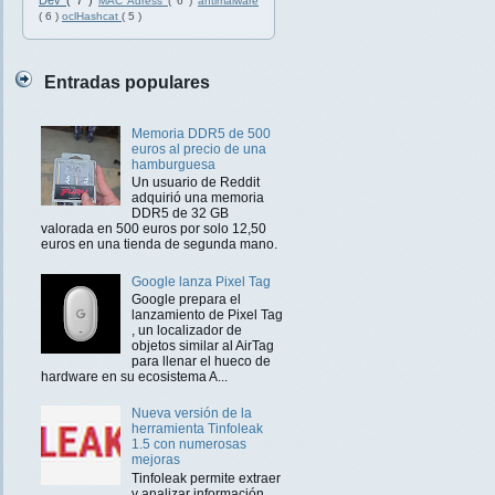
Dev
( 7 )
MAC Adress
( 6 )
antimalware
( 6 )
oclHashcat
( 5 )
Entradas populares
Memoria DDR5 de 500
euros al precio de una
hamburguesa
Un usuario de Reddit
adquirió una memoria
DDR5 de 32 GB
valorada en 500 euros por solo 12,50
euros en una tienda de segunda mano.
Google lanza Pixel Tag
Google prepara el
lanzamiento de Pixel Tag
, un localizador de
objetos similar al AirTag
para llenar el hueco de
hardware en su ecosistema A...
Nueva versión de la
herramienta Tinfoleak
1.5 con numerosas
mejoras
Tinfoleak permite extraer
y analizar información