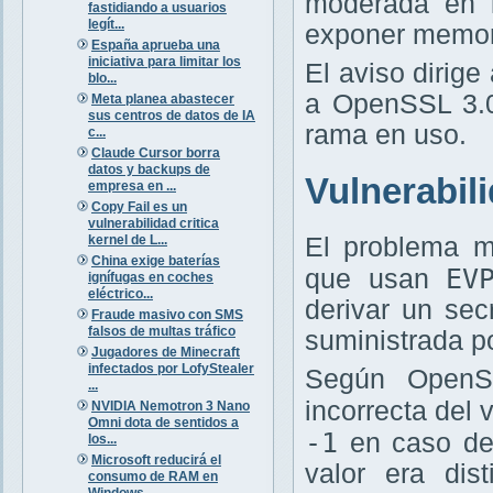
moderada en
fastidiando a usuarios
legít...
exponer memori
España aprueba una
iniciativa para limitar los
El aviso dirige
blo...
a OpenSSL 3.0.
Meta planea abastecer
sus centros de datos de IA
rama en uso.
c...
Claude Cursor borra
datos y backups de
Vulnerabi
empresa en ...
Copy Fail es un
vulnerabilidad critica
kernel de L...
El problema 
China exige baterías
EV
que usan
ignífugas en coches
eléctrico...
derivar un sec
Fraude masivo con SMS
falsos de multas tráfico
suministrada po
Jugadores de Minecraft
infectados por LofyStealer
Según OpenSS
...
incorrecta del 
NVIDIA Nemotron 3 Nano
Omni dota de sentidos a
-1
en caso de f
los...
Microsoft reducirá el
valor era dis
consumo de RAM en
Windows