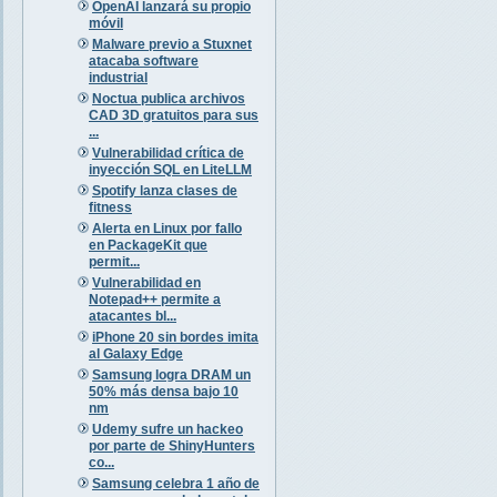
OpenAI lanzará su propio
móvil
Malware previo a Stuxnet
atacaba software
industrial
Noctua publica archivos
CAD 3D gratuitos para sus
...
Vulnerabilidad crítica de
inyección SQL en LiteLLM
Spotify lanza clases de
fitness
Alerta en Linux por fallo
en PackageKit que
permit...
Vulnerabilidad en
Notepad++ permite a
atacantes bl...
iPhone 20 sin bordes imita
al Galaxy Edge
Samsung logra DRAM un
50% más densa bajo 10
nm
Udemy sufre un hackeo
por parte de ShinyHunters
co...
Samsung celebra 1 año de