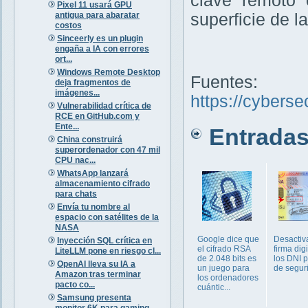
clave remoto 
Pixel 11 usará GPU
antigua para abaratar
superficie de l
costos
Sinceerly es un plugin
engaña a IA con errores
ort...
Windows Remote Desktop
Fuentes:
deja fragmentos de
imágenes...
https://cyberse
Vulnerabilidad crítica de
RCE en GitHub.com y
Ente...
Entradas 
China construirá
superordenador con 47 mil
CPU nac...
WhatsApp lanzará
almacenamiento cifrado
para chats
Envía tu nombre al
espacio con satélites de la
NASA
Google dice que
Desactiv
Inyección SQL crítica en
el cifrado RSA
firma digi
LiteLLM pone en riesgo cl...
de 2.048 bits es
los DNI p
OpenAI lleva su IA a
un juego para
de segur
Amazon tras terminar
los ordenadores
pacto co...
cuántic...
Samsung presenta
monitor 6K para gaming