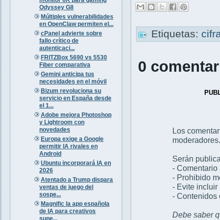
Odyssey G8
Múltiples vulnerabilidades
en OpenClaw permiten el...
Etiquetas:
cif
cPanel advierte sobre
fallo crítico de
autenticaci...
FRITZBox 5690 vs 5530
0 comentar
Fiber comparativa
Gemini anticipa tus
necesidades en el móvil
Bizum revoluciona su
PUB
servicio en España desde
el 1...
Adobe mejora Photoshop
y Lightroom con
novedades
Los comentar
Europa exige a Google
moderadores
permitir IA rivales en
Android
Serán publica
Ubuntu incorporará IA en
- Comentario 
2026
- Prohibido 
Atentado a Trump dispara
- Evite inclui
ventas de juego del
sospe...
- Contenidos 
Magnific la app española
de IA para creativos
Debe saber qu
supe...