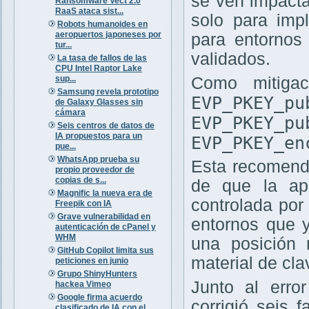
se ven impacta
Ransomware Vect 2.0
RaaS ataca sist...
solo para imp
Robots humanoides en
aeropuertos japoneses por
para entornos
tur...
validados.
La tasa de fallos de las
CPU Intel Raptor Lake
sup...
Como mitigac
Samsung revela prototipo
EVP_PKEY_pu
de Galaxy Glasses sin
cámara
EVP_PKEY_pu
Seis centros de datos de
IA propuestos para un
EVP_PKEY_en
pue...
WhatsApp prueba su
Esta recomend
propio proveedor de
copias de s...
de que la apl
Magnific la nueva era de
controlada por 
Freepik con IA
Grave vulnerabilidad en
entornos que y
autenticación de cPanel y
WHM
una posición 
GitHub Copilot limita sus
material de cl
peticiones en junio
Grupo ShinyHunters
Junto al err
hackea Vimeo
Google firma acuerdo
corrigió seis 
clasificado de IA con el