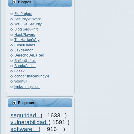
Blogroll
Flu Project
Security At Work
We Live Security
Blog Segu-Info
HackPlayers
TheHackerWay
CyberHades
La9deAnon
DerechoDeLaRed
Snifer@L4b's
BandaAncha
ugeek
ochobitshacenunbyte
voidnull
lynksthings.com
Etiquetas
seguridad
( 1633 )
vulnerabilidad
( 1591 )
software
( 916 )