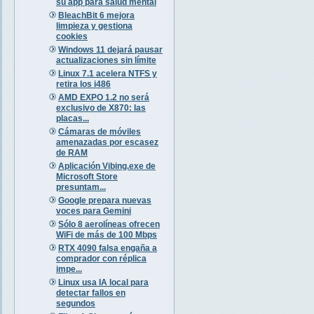
su app para salud mental
BleachBit 6 mejora
limpieza y gestiona
cookies
Windows 11 dejará pausar
actualizaciones sin límite
Linux 7.1 acelera NTFS y
retira los i486
AMD EXPO 1.2 no será
exclusivo de X870: las
placas...
Cámaras de móviles
amenazadas por escasez
de RAM
Aplicación Vibing.exe de
Microsoft Store
presuntam...
Google prepara nuevas
voces para Gemini
Sólo 8 aerolíneas ofrecen
WiFi de más de 100 Mbps
RTX 4090 falsa engaña a
comprador con réplica
impe...
Linux usa IA local para
detectar fallos en
segundos