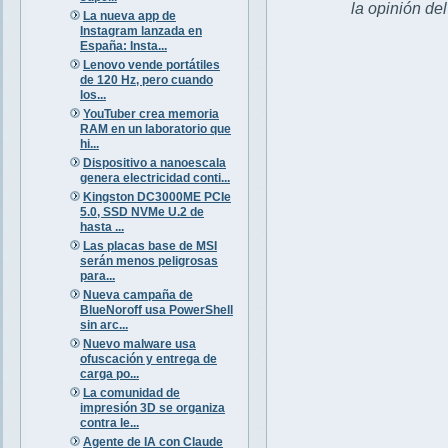
la opinión de
La nueva app de
Instagram lanzada en
España: Insta...
Lenovo vende portátiles
de 120 Hz, pero cuando
los...
YouTuber crea memoria
RAM en un laboratorio que
hi...
Dispositivo a nanoescala
genera electricidad conti...
Kingston DC3000ME PCIe
5.0, SSD NVMe U.2 de
hasta ...
Las placas base de MSI
serán menos peligrosas
para...
Nueva campaña de
BlueNoroff usa PowerShell
sin arc...
Nuevo malware usa
ofuscación y entrega de
carga po...
La comunidad de
impresión 3D se organiza
contra le...
Agente de IA con Claude