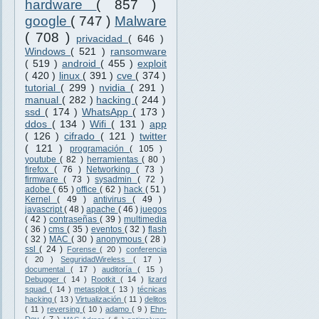
hardware
( 857 )
google
( 747 )
Malware
( 708 )
privacidad
( 646 )
Windows
( 521 )
ransomware
( 519 )
android
( 455 )
exploit
( 420 )
linux
( 391 )
cve
( 374 )
tutorial
( 299 )
nvidia
( 291 )
manual
( 282 )
hacking
( 244 )
ssd
( 174 )
WhatsApp
( 173 )
ddos
( 134 )
Wifi
( 131 )
app
( 126 )
cifrado
( 121 )
twitter
( 121 )
programación
( 105 )
youtube
( 82 )
herramientas
( 80 )
firefox
( 76 )
Networking
( 73 )
firmware
( 73 )
sysadmin
( 72 )
adobe
( 65 )
office
( 62 )
hack
( 51 )
Kernel
( 49 )
antivirus
( 49 )
javascript
( 48 )
apache
( 46 )
juegos
( 42 )
contraseñas
( 39 )
multimedia
( 36 )
cms
( 35 )
eventos
( 32 )
flash
( 32 )
MAC
( 30 )
anonymous
( 28 )
ssl
( 24 )
Forense
( 20 )
conferencia
( 20 )
SeguridadWireless
( 17 )
documental
( 17 )
auditoría
( 15 )
Debugger
( 14 )
Rootkit
( 14 )
lizard
squad
( 14 )
metasploit
( 13 )
técnicas
hacking
( 13 )
Virtualización
( 11 )
delitos
( 11 )
reversing
( 10 )
adamo
( 9 )
Ehn-