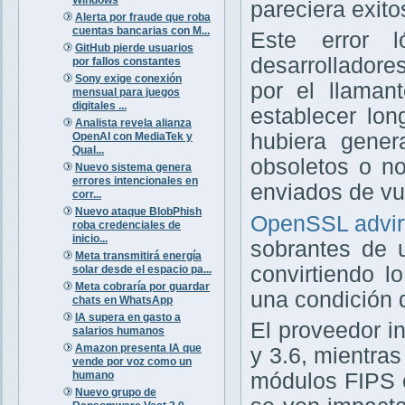
pareciera exito
Alerta por fraude que roba
cuentas bancarias con M...
Este error l
GitHub pierde usuarios
desarrolladore
por fallos constantes
Sony exige conexión
por el llaman
mensual para juegos
digitales ...
establecer lon
Analista revela alianza
hubiera gener
OpenAI con MediaTek y
Qual...
obsoletos o no
Nuevo sistema genera
errores intencionales en
enviados de vue
corr...
Nuevo ataque BlobPhish
OpenSSL advirt
roba credenciales de
inicio...
sobrantes de u
Meta transmitirá energía
convirtiendo l
solar desde el espacio pa...
Meta cobraría por guardar
una condición 
chats en WhatsApp
IA supera en gasto a
El proveedor in
salarios humanos
Amazon presenta IA que
y 3.6, mientra
vende por voz como un
humano
módulos FIPS en
Nuevo grupo de