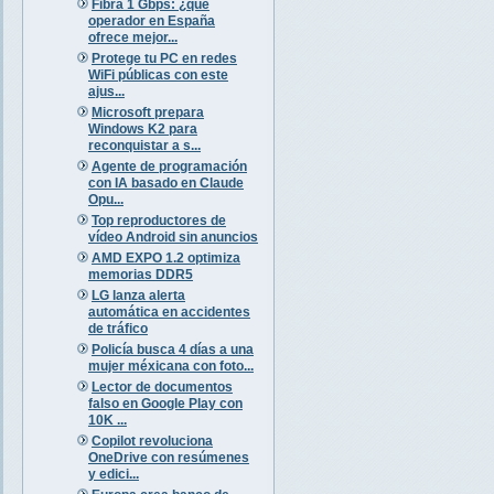
Fibra 1 Gbps: ¿qué
operador en España
ofrece mejor...
Protege tu PC en redes
WiFi públicas con este
ajus...
Microsoft prepara
Windows K2 para
reconquistar a s...
Agente de programación
con IA basado en Claude
Opu...
Top reproductores de
vídeo Android sin anuncios
AMD EXPO 1.2 optimiza
memorias DDR5
LG lanza alerta
automática en accidentes
de tráfico
Policía busca 4 días a una
mujer méxicana con foto...
Lector de documentos
falso en Google Play con
10K ...
Copilot revoluciona
OneDrive con resúmenes
y edici...