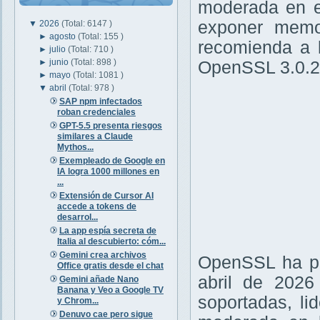
moderada en 
exponer memor
▼
2026
(Total: 6147 )
►
agosto
(Total: 155 )
recomienda a l
►
julio
(Total: 710 )
►
junio
(Total: 898 )
OpenSSL 3.0.20,
►
mayo
(Total: 1081 )
▼
abril
(Total: 978 )
SAP npm infectados
roban credenciales
GPT-5.5 presenta riesgos
similares a Claude
Mythos...
Exempleado de Google en
IA logra 1000 millones en
...
Extensión de Cursor AI
accede a tokens de
desarrol...
La app espía secreta de
Italia al descubierto: cóm...
Gemini crea archivos
OpenSSL ha pu
Office gratis desde el chat
abril de 2026
Gemini añade Nano
Banana y Veo a Google TV
soportadas, li
y Chrom...
Denuvo cae pero sigue