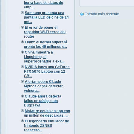
borra base de datos de
emp...
Samsung presenta una
Entrada más reciente
pantalla LED de cine de 14
me...
El error de poner el
repetidor Wi-Fi cerca del
router
Linux: el kernel superará
pronto los 40 millones d...
China muestra a
Lingsheng, el
superordenador a exa...
NVIDIA lanza una GeForce
RTX 5070 Laptop con 12
GB...
Alertan sobre Claude
Mythos capaz detectar
vulnera...
Claude ahora detecta
fallos en código con
Bugcrawl
Malware oculto en app con
un millón de descargas: ...
El legendario emulador de
Nintendo ZSNES
reescrito...