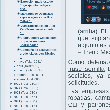
Extensión maliciosa de
Edge ejecuta código en
sist...
Marketplace OpenClaw
expone agentes de IA a
malwar...
Vulnerabilidades en IA de
Red-Team permiten robo
(arriba) E
d...
que suplan
Usan Cisco y Google para
propagar malware
adjunto es 
SharkLoader
Campaña de LokiBot roba
– Trend Mic
credenciales con JScript,
...
Como defenso
►
mayo
(Total: 1081 )
►
abril
(Total: 978 )
frase semilla
b
►
marzo
(Total: 833 )
sociales, ya 
►
febrero
(Total: 812 )
►
enero
(Total: 680 )
solicitudes.
►
2025
(Total: 2103 )
►
2024
(Total: 1110 )
Las empresas 
►
2023
(Total: 710 )
robadas, camb
►
2022
(Total: 967 )
►
2021
(Total: 730 )
CLI y patrone
►
2020
(Total: 212 )