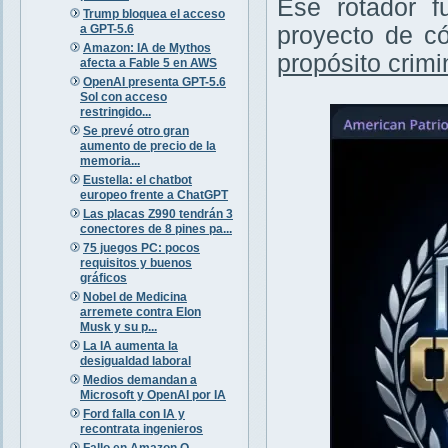
Ese rotador f
Trump bloquea el acceso
a GPT-5.6
proyecto de có
Amazon: IA de Mythos
propósito crimi
afecta a Fable 5 en AWS
OpenAI presenta GPT-5.6
Sol con acceso
restringido...
Se prevé otro gran
aumento de precio de la
memoria...
Eustella: el chatbot
europeo frente a ChatGPT
Las placas Z990 tendrán 3
conectores de 8 pines pa...
75 juegos PC: pocos
requisitos y buenos
gráficos
Nobel de Medicina
arremete contra Elon
Musk y su p...
La IA aumenta la
desigualdad laboral
Medios demandan a
Microsoft y OpenAI por IA
Ford falla con IA y
recontrata ingenieros
Fallo en Amazon Q