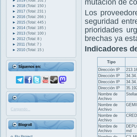
mutación de co
►
2019
(Total: 102 )
►
2018
(Total: 150 )
Los proveedore
►
2017
(Total: 231 )
►
2016
(Total: 266 )
seguridad entr
►
2015
(Total: 445 )
►
2014
(Total: 185 )
prioridades u
►
2013
(Total: 100 )
brechas ya est
►
2012
(Total: 8 )
►
2011
(Total: 7 )
Indicadores d
►
2010
(Total: 15 )
Tipo
Síguenos en:
Dirección IP
213.1
Dirección IP
34.34
Dirección IP
34.34
Dirección IP
35.19
Nombre de
Stell
Archivo
Nombre de
GEMI
Cargando...
Archivo
Nombre de
CRED
Archivo
Blogroll
Nombre de
DEPL
Archivo
md
Flu Project
Nombre de
C2_M