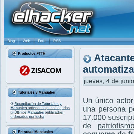
Blog
Web
Foro
RSS
Productos FTTH
Atacante
automatiz
jueves, 4 de juni
Tutoriales y Manuales
Un único acto
Recopilación de
Tutoriales y
una persona po
Manuales
ordenados por categorías
Últimos
Manuales
publicados
17.000 suscrip
ordenados por fecha
de
patriotis
Entradas Mensuales