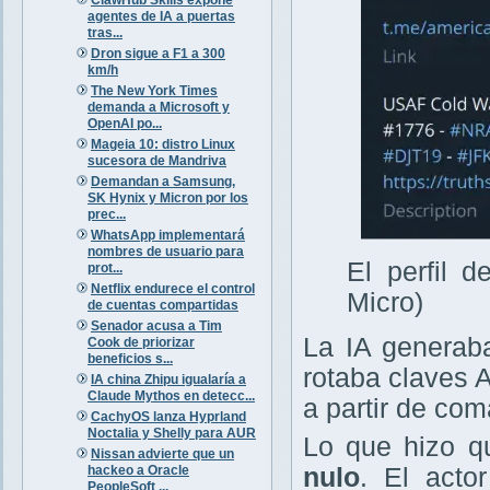
agentes de IA a puertas
tras...
Dron sigue a F1 a 300
km/h
The New York Times
demanda a Microsoft y
OpenAI po...
Mageia 10: distro Linux
sucesora de Mandriva
Demandan a Samsung,
SK Hynix y Micron por los
prec...
WhatsApp implementará
nombres de usuario para
El perfil 
prot...
Netflix endurece el control
Micro)
de cuentas compartidas
Senador acusa a Tim
La IA generaba
Cook de priorizar
beneficios s...
rotaba claves 
IA china Zhipu igualaría a
Claude Mythos en detecc...
a partir de com
CachyOS lanza Hyprland
Noctalia y Shelly para AUR
Lo que hizo q
Nissan advierte que un
hackeo a Oracle
nulo
. El acto
PeopleSoft ...