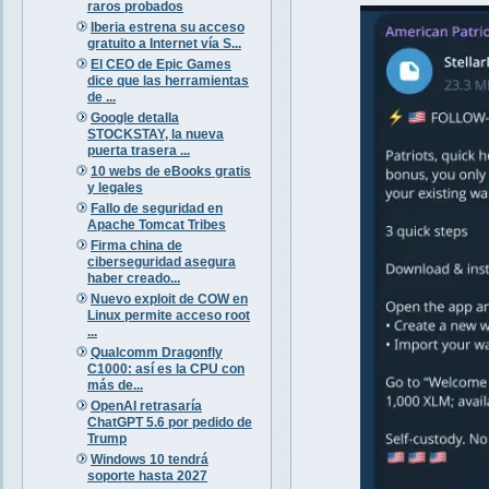
raros probados
Iberia estrena su acceso
gratuito a Internet vía S...
El CEO de Epic Games
dice que las herramientas
de ...
Google detalla
STOCKSTAY, la nueva
puerta trasera ...
10 webs de eBooks gratis
y legales
Fallo de seguridad en
Apache Tomcat Tribes
Firma china de
ciberseguridad asegura
haber creado...
Nuevo exploit de COW en
Linux permite acceso root
...
Qualcomm Dragonfly
C1000: así es la CPU con
más de...
OpenAI retrasaría
ChatGPT 5.6 por pedido de
Trump
Windows 10 tendrá
soporte hasta 2027