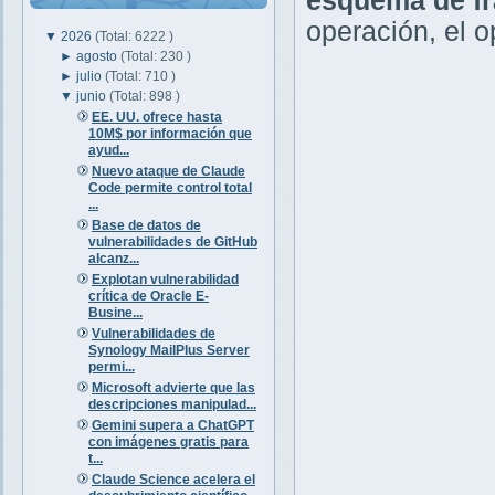
esquema de fr
operación, el o
▼
2026
(Total: 6222 )
►
agosto
(Total: 230 )
►
julio
(Total: 710 )
▼
junio
(Total: 898 )
EE. UU. ofrece hasta
10M$ por información que
ayud...
Nuevo ataque de Claude
Code permite control total
...
Base de datos de
vulnerabilidades de GitHub
alcanz...
Explotan vulnerabilidad
crítica de Oracle E-
Busine...
Vulnerabilidades de
Synology MailPlus Server
permi...
Microsoft advierte que las
descripciones manipulad...
Gemini supera a ChatGPT
con imágenes gratis para
t...
Claude Science acelera el