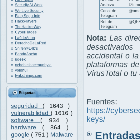
Archivo
DE.m
Security At Work
We Live Security
Canal de
@amer
Telegram
Blog Segu-Info
HackPlayers
Bot de
@QFS
Telegram
TheHackerWay
CyberHades
Nota:
Las dire
La9deAnon
DerechoDeLaRed
desactivados
Snifer@L4b's
accidental o la
BandaAncha
ugeek
plataformas d
ochobitshacenunbyte
voidnull
VirusTotal o tu
lynksthings.com
Etiquetas
Fuentes:
seguridad
( 1643 )
https://cyberse
vulnerabilidad
( 1616 )
keys/
software
( 934 )
hardware
( 864 )
Entradas 
google
( 751 )
Malware