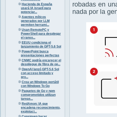
robadas en una 
Hacienda de España
usará IA israelí para
nada por la gen
potenciar...
Agentes míticos
generados por LLM
permiten herrami...
Usan RemotePC y
PowerShell para desplegar
el ranso...
EEUU condiciona el
lanzamiento de GPT-5.6 Sol
PowerPoint busca
presentaciones perfectas
CNMC podría encarecer el
despliegue de fibra de op...
OpenAI lanzó GPT-5.6 Sol
con acceso limitado y
pro...
Crea un Windows portátil
con Windows To Go
Paquetes de Go y npm
comprometidos utilizan
tareas...
RedAmon: IA que
encadena reconocimiento,
explotaci...
Consiguen hacer