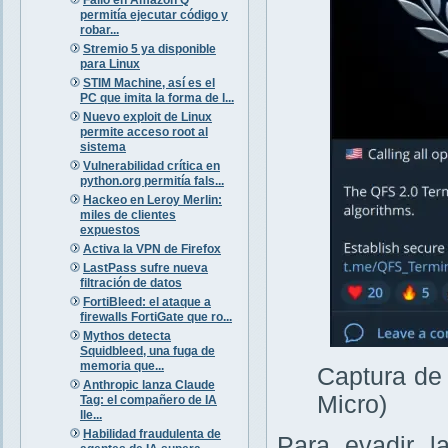
permitía ejecutar código y
robar...
Stremio 5 ya disponible
para Linux
STIM Machine, así es el
PC que imita la forma de l...
Nuevo exploit de Linux
permite acceso root al
sistema
Vulnerabilidad crítica en
python.org permitía fals...
Hackeo en Leroy Merlin:
miles de clientes
expuestos
Activa la VPN de Firefox
LastPass sufre nueva
filtración de datos
FortiBleed: el ataque a
firewalls FortiGate que ro...
Mythos detecta
Squidbleed, una fuga de
memoria que...
Captura de 
Anthropic lanza Claude
Micro)
Tag: el compañero de IA
lle...
Habilidad fraudulenta de
Para evadir l