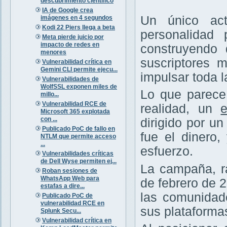
descubrimiento científico
IA de Google crea
Un único ac
imágenes en 4 segundos
Kodi 22 Piers llega a beta
personalidad 
Meta pierde juicio por
impacto de redes en
construyendo
menores
suscriptores m
Vulnerabilidad crítica en
Gemini CLI permite ejecu...
impulsar toda l
Vulnerabilidades de
WolfSSL exponen miles de
Lo que parece
millo...
Vulnerabilidad RCE de
realidad, un
Microsoft 365 explotada
con ...
dirigido por u
Publicado PoC de fallo en
fue el dinero,
NTLM que permite acceso
...
esfuerzo.
Vulnerabilidades críticas
de Dell Wyse permiten ej...
La campaña, r
Roban sesiones de
WhatsApp Web para
de febrero de 
estafas a dire...
las comunida
Publicado PoC de
vulnerabilidad RCE en
sus plataforma
Splunk Secu...
Vulnerabilidad crítica en