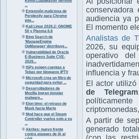
Al posicionar
Kemp LoadMaster permite
...
conservadora 
Extensión maliciosa de
Perplexity para Chrome
audiencia ya p
inte...
El momento ele
Kali Linux 2026.2: GNOME
50 y Plasma 6.6
Analistas de T
Bing Search de
‘ManageEngine
2026, su equi
OpManager’ distribuye...
Vulnerabilidad de Oracle
operativo de
E-Business Suite CVE-
2026...
inadvertidame
ISPs exigen cuentas a
influencia y fr
Tebas por bloqueos IPTV
Microsoft crea un filtro de
El actor utiliz
seguridad para evitar ...
Desarrolladores de
de Telegram
Mozilla logran instalar
malware...
políticamen
Elon time: el retraso de
criptomonedas, 
Musk hacia Marte
Mod hace que el Steam
A partir de se
Controller vuelva solo a su
...
generado tota
Akrites: nuevo frente
contra ataques de IA al
(con las rest
códi...