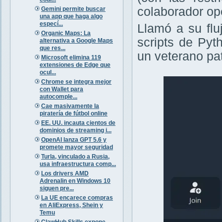
colaborador op
Gemini permite buscar
una app que haga algo
especí...
Llamó a su fl
Organic Maps: La
scripts de Py
alternativa a Google Maps
que res...
un veterano pa
Microsoft elimina 119
extensiones de Edge que
ocul...
Chrome se integra mejor
con Wallet para
autocomple...
Cae masivamente la
piratería de fútbol online
EE. UU. incauta cientos de
dominios de streaming i...
OpenAI lanza GPT 5.6 y
promete mayor seguridad
Turla, vinculado a Rusia,
usa infraestructura comp...
Los drivers AMD
Adrenalin en Windows 10
siguen pre...
La UE encarece compras
en AliExpress, Shein y
Temu
ClawHub Skills expone