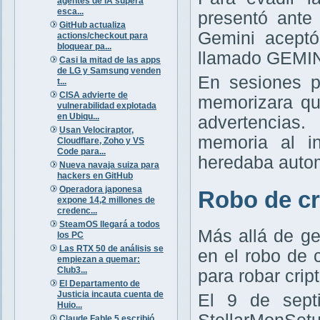
agentes de IA supera
esca...
presentó ant
GitHub actualiza
Gemini aceptó
actions/checkout para
bloquear pa...
llamado GEMIN
Casi la mitad de las apps
de LG y Samsung venden
En sesiones po
t...
CISA advierte de
memorizara que
vulnerabilidad explotada
en Ubiqu...
advertencias
Usan Velociraptor,
memoria al i
Cloudflare, Zoho y VS
Code para...
heredaba autom
Nueva navaja suiza para
hackers en GitHub
Operadora japonesa
Robo de cr
expone 14,2 millones de
credenc...
SteamOS llegará a todos
Más allá de ges
los PC
Las RTX 50 de análisis se
en el robo de 
empiezan a quemar:
Club3...
para robar cri
El Departamento de
Justicia incauta cuenta de
El 9 de sept
Huio...
Claude Fable 5 escribió