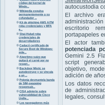
StellarMonSet
código del kernel de
autocustodia c
Windo...
Wikipedia expulsa
El archivo er
permanentemente a su
cofundador ...
administración
Kit de phishing AWS AiTM
roba credenciales y MFA
escritorio r
e...
portapapeles en
Shai-Hulud roba
credenciales de
desarrolladores
El actor tam
Caducó certificado de
potenciada po
Secure Boot de Windows:
mile...
Gemini 2.5 Fl
Algoritmo suizo que
quitará el carné por no
script genera
respet...
objetivo, mod
Backdoor Mistic se
autodestruye y se vincula
adición de años
a un ...
Polonia desmantela banda
Los datos rec
de SIM-swapping
responsab...
de administra
CISA advierte sobre
vulnerabilidad de Cisco
legales, consu
Unifie...
Los navegadores más