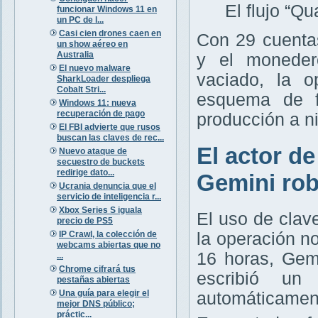
El flujo “Q
funcionar Windows 11 en
un PC de l...
Casi cien drones caen en
Con 29 cuenta
un show aéreo en
Australia
y el moneder
El nuevo malware
vaciado, la 
SharkLoader despliega
Cobalt Stri...
esquema de f
Windows 11: nueva
recuperación de pago
producción a ni
El FBI advierte que rusos
buscan las claves de rec...
El actor de
Nuevo ataque de
secuestro de buckets
redirige dato...
Gemini ro
Ucrania denuncia que el
servicio de inteligencia r...
Xbox Series S iguala
El uso de clav
precio de PS5
IP Crawl, la colección de
la operación n
webcams abiertas que no
16 horas, Gem
...
Chrome cifrará tus
escribió un 
pestañas abiertas
Una guía para elegir el
automáticamen
mejor DNS público;
práctic...