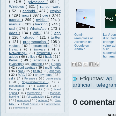
( 708 )
privacidad
( 651 )
Windows
( 521 )
ransomware
( 521 )
android
( 457 )
exploit
( 429 )
linux
( 397 )
cve
( 374 )
tutorial
( 299 )
nvidia
( 294 )
manual
( 282 )
hacking
( 244 )
ssd
( 176 )
WhatsApp
( 173 )
ddos
( 134 )
Wifi
( 131 )
app
Gemini
La IA tie
( 126 )
cifrado
( 121 )
twitter
reemplaza al
dificulta
( 121 )
programación
( 108 )
Asistente de
corregir
Google en
vulnerab
youtube
( 82 )
herramientas
( 80 )
Android
s sin
firefox
( 76 )
firmware
( 74 )
supervis
Networking
( 73 )
sysadmin
( 72 )
humana
adobe
( 66 )
office
( 62 )
hack
( 51 )
Kernel
( 49 )
antivirus
( 49 )
javascript
( 48 )
apache
( 46 )
juegos
( 42 )
contraseñas
( 39 )
multimedia
( 36 )
cms
( 35 )
flash
( 33 )
eventos
( 32 )
MAC
( 30 )
anonymous
( 28 )
Etiquetas:
api
ssl
( 24 )
Forense
( 20 )
conferencia
( 20 )
SeguridadWireless
( 17 )
artificial
,
telegra
documental
( 17 )
auditoría
( 15 )
Debugger
( 14 )
Rootkit
( 14 )
lizard
squad
( 14 )
metasploit
( 13 )
técnicas
hacking
( 13 )
Virtualización
( 11 )
delitos
0 comentar
( 11 )
reversing
( 10 )
adamo
( 9 )
Ehn-
Dev
( 7 )
MAC Adress
( 6 )
antimalware
( 6 )
oclHashcat
( 5 )
PUB