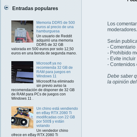
Entradas populares
Memoria DDR5 de 500
Los comentar
euros al precio de una
moderadores
hamburguesa
Un usuario de Reddit
Serán publica
adquirió una memoria
DDR5 de 32 GB
- Comentario 
valorada en 500 euros por solo 12,50
- Prohibido 
euros en una tienda de segunda mano.
- Evite inclui
Microsoft ya no
- Contenidos 
recomienda 32 GB de
RAM para juegos en
Debe saber qu
Windows 11
la opinión de
Microsoft ha eliminado
sin previo aviso la
recomendación de disponer de 32 GB
de RAM para PCs de juegos con
Windows 11 .
Un chino está vendiendo
en eBay RTX 2080 Ti
modificadas con 22 GB
por 500$ y están
volando
Un vendedor chino
ofrece en eBay RTX 2080 Ti