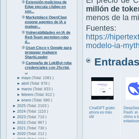
El precio de 
Extensión maliciosa de
Edge ejecuta código en
millón de toke
sist...
menos de la mi
Marketplace OpenClaw
expone agentes de IA a
Fuentes:
malwar...
Vulnerabilidades en IA de
https://hipertex
Red-Team permiten robo
d...
modelo-ia-myt
Usan Cisco y Google para
propagar malware
SharkLoader
Entradas 
Campaña de LokiBot roba
credenciales con JScript,
...
►
mayo
(Total: 1081 )
►
abril
(Total: 978 )
►
marzo
(Total: 833 )
►
febrero
(Total: 812 )
►
enero
(Total: 680 )
►
2025
(Total: 2103 )
ChatGPT gratis
DeepSee
►
2024
(Total: 1110 )
ahora es más
Flash: el
útil
chino a l
►
2023
(Total: 710 )
estadou
►
2022
(Total: 967 )
►
2021
(Total: 730 )
►
2020
(Total: 212 )