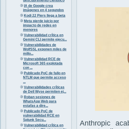
descubrimiento científico
IA de Google crea
imágenes en 4 segundos
Kodi 22 Piers llega a beta
Meta pierde juicio por
impacto de redes en
menores
Vulnerabilidad crítica en
Gemini CLI permite ejecu...
Vulnerabilidades de
WolfSSL exponen miles de
millo...
Vulnerabilidad RCE de
Microsoft 365 explotada
con ...
Publicado PoC de fallo en
NTLM que permite acceso
...
Vulnerabilidades críticas
de Dell Wyse permiten ej...
Roban sesiones de
WhatsApp Web para
estafas a dire...
Publicado PoC de
vulnerabilidad RCE en
Splunk Secu...
Anthropic aca
Vulnerabilidad crítica en