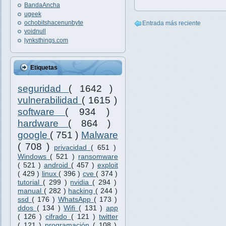
BandaAncha
ugeek
ochobitshacenunbyte
Entrada más reciente
voidnull
lynksthings.com
Etiquetas
seguridad
( 1642 )
vulnerabilidad
( 1615 )
software
( 934 )
hardware
( 864 )
google
( 751 )
Malware
( 708 )
privacidad
( 651 )
Windows
( 521 )
ransomware
( 521 )
android
( 457 )
exploit
( 429 )
linux
( 396 )
cve
( 374 )
tutorial
( 299 )
nvidia
( 294 )
manual
( 282 )
hacking
( 244 )
ssd
( 176 )
WhatsApp
( 173 )
ddos
( 134 )
Wifi
( 131 )
app
( 126 )
cifrado
( 121 )
twitter
( 121 )
programación
( 108 )