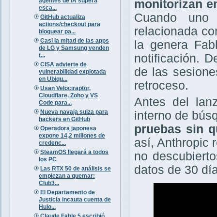
agentes de IA supera
monitorizan e
esca...
Cuando uno d
GitHub actualiza
actions/checkout para
relacionada co
bloquear pa...
Casi la mitad de las apps
la genera Fab
de LG y Samsung venden
t...
notificación. 
CISA advierte de
de las sesione
vulnerabilidad explotada
en Ubiqu...
retroceso.
Usan Velociraptor,
Cloudflare, Zoho y VS
Antes del lan
Code para...
Nueva navaja suiza para
interno de bús
hackers en GitHub
pruebas sin 
Operadora japonesa
expone 14,2 millones de
así, Anthropic
credenc...
SteamOS llegará a todos
no descubierto
los PC
datos de 30 día
Las RTX 50 de análisis se
empiezan a quemar:
Club3...
El Departamento de
Justicia incauta cuenta de
Huio...
Claude Fable 5 escribió