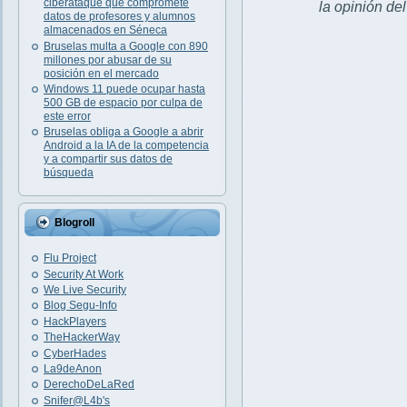
ciberataque que compromete
la opinión de
datos de profesores y alumnos
almacenados en Séneca
Bruselas multa a Google con 890
millones por abusar de su
posición en el mercado
Windows 11 puede ocupar hasta
500 GB de espacio por culpa de
este error
Bruselas obliga a Google a abrir
Android a la IA de la competencia
y a compartir sus datos de
búsqueda
Blogroll
Flu Project
Security At Work
We Live Security
Blog Segu-Info
HackPlayers
TheHackerWay
CyberHades
La9deAnon
DerechoDeLaRed
Snifer@L4b's