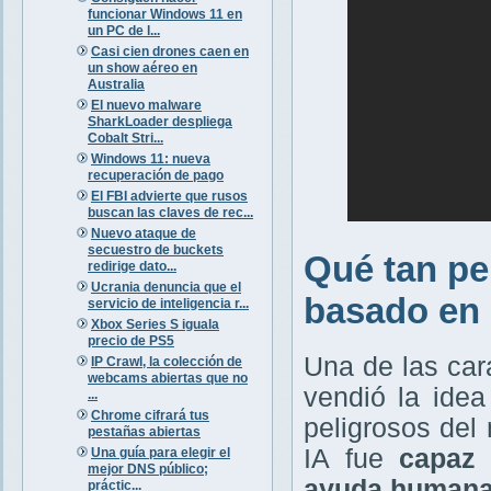
funcionar Windows 11 en
un PC de l...
Casi cien drones caen en
un show aéreo en
Australia
El nuevo malware
SharkLoader despliega
Cobalt Stri...
Windows 11: nueva
recuperación de pago
El FBI advierte que rusos
buscan las claves de rec...
Nuevo ataque de
secuestro de buckets
Qué tan pe
redirige dato...
Ucrania denuncia que el
basado en
servicio de inteligencia r...
Xbox Series S iguala
precio de PS5
Una de las car
IP Crawl, la colección de
webcams abiertas que no
vendió la ide
...
Chrome cifrará tus
peligrosos del
pestañas abiertas
IA fue
capaz d
Una guía para elegir el
mejor DNS público;
ayuda human
práctic...