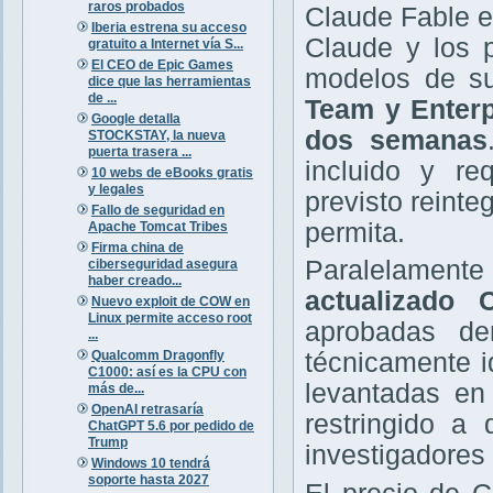
raros probados
Claude Fable es
Iberia estrena su acceso
Claude y los 
gratuito a Internet vía S...
El CEO de Epic Games
modelos de sus
dice que las herramientas
de ...
Team y Enterp
Google detalla
dos semanas
STOCKSTAY, la nueva
puerta trasera ...
incluido y re
10 webs de eBooks gratis
y legales
previsto reinte
Fallo de seguridad en
permita.
Apache Tomcat Tribes
Firma china de
Paralelamente
ciberseguridad asegura
haber creado...
actualizado
Nuevo exploit de COW en
Linux permite acceso root
aprobadas de
...
Qualcomm Dragonfly
técnicamente i
C1000: así es la CPU con
levantadas en
más de...
OpenAI retrasaría
restringido a
ChatGPT 5.6 por pedido de
Trump
investigadores 
Windows 10 tendrá
soporte hasta 2027