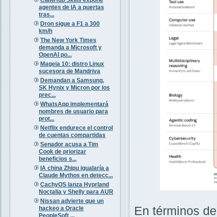
agentes de IA a puertas
tras...
Dron sigue a F1 a 300
km/h
The New York Times
demanda a Microsoft y
OpenAI po...
Mageia 10: distro Linux
sucesora de Mandriva
Demandan a Samsung,
SK Hynix y Micron por los
prec...
WhatsApp implementará
nombres de usuario para
prot...
Netflix endurece el control
de cuentas compartidas
Senador acusa a Tim
Cook de priorizar
beneficios s...
IA china Zhipu igualaría a
Claude Mythos en detecc...
CachyOS lanza Hyprland
Noctalia y Shelly para AUR
Nissan advierte que un
En términos de
hackeo a Oracle
PeopleSoft ...