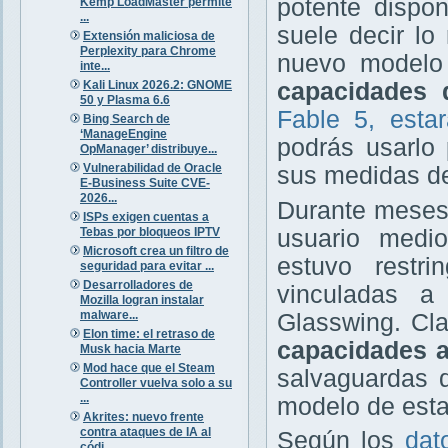
potente dispon
Kemp LoadMaster permite
...
suele decir l
Extensión maliciosa de
Perplexity para Chrome
nuevo modelo
inte...
Kali Linux 2026.2: GNOME
capacidades 
50 y Plasma 6.6
Fable 5, estar
Bing Search de
‘ManageEngine
podrás usarlo
OpManager’ distribuye...
Vulnerabilidad de Oracle
sus medidas de
E-Business Suite CVE-
2026...
Durante meses,
ISPs exigen cuentas a
Tebas por bloqueos IPTV
usuario medi
Microsoft crea un filtro de
estuvo restr
seguridad para evitar ...
Desarrolladores de
vinculadas a 
Mozilla logran instalar
malware...
Glasswing. Cl
Elon time: el retraso de
capacidades a
Musk hacia Marte
Mod hace que el Steam
salvaguardas d
Controller vuelva solo a su
...
modelo de esta
Akrites: nuevo frente
contra ataques de IA al
Según los
dat
códi...