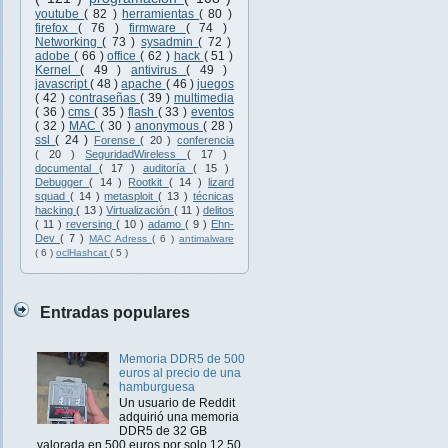
youtube
( 82 )
herramientas
( 80 )
firefox
( 76 )
firmware
( 74 )
Networking
( 73 )
sysadmin
( 72 )
adobe
( 66 )
office
( 62 )
hack
( 51 )
Kernel
( 49 )
antivirus
( 49 )
javascript
( 48 )
apache
( 46 )
juegos
( 42 )
contraseñas
( 39 )
multimedia
( 36 )
cms
( 35 )
flash
( 33 )
eventos
( 32 )
MAC
( 30 )
anonymous
( 28 )
ssl
( 24 )
Forense
( 20 )
conferencia
( 20 )
SeguridadWireless
( 17 )
documental
( 17 )
auditoría
( 15 )
Debugger
( 14 )
Rootkit
( 14 )
lizard
squad
( 14 )
metasploit
( 13 )
técnicas
hacking
( 13 )
Virtualización
( 11 )
delitos
( 11 )
reversing
( 10 )
adamo
( 9 )
Ehn-
Dev
( 7 )
MAC Adress
( 6 )
antimalware
( 6 )
oclHashcat
( 5 )
Entradas populares
Memoria DDR5 de 500
euros al precio de una
hamburguesa
Un usuario de Reddit
adquirió una memoria
DDR5 de 32 GB
valorada en 500 euros por solo 12,50