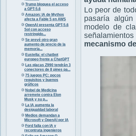
Trump bloquea el acceso
Lo peor de to
a GPT-5.6
Amazon: IA de Mythos
pasaría algún
afecta a Fable 5 en AWS
OpenAI presenta GPT-5.6
modelo de cla
Sol con acceso
señalamientos
restringido...
Se prevé otro gran
mecanismo de
aumento de precio de la
memoria...
Eustella: el chatbot
europeo frente a ChatGPT
Las placas Z990 tendrán 3
conectores de 8 pines pa...
75 juegos PC: pocos
requisitos y buenos
gráficos
Nobel de Medicina
arremete contra Elon
Musk y su p...
La IA aumenta la
desigualdad laboral
Medios demandan a
Microsoft y OpenAI por IA
Ford falla con IA y
recontrata ingenieros
Fallo en Amazon Q