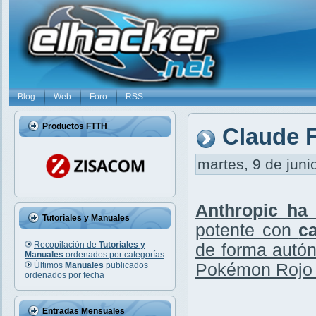
Blog
Web
Foro
RSS
Productos FTTH
Claude F
martes, 9 de juni
Anthropic ha
Tutoriales y Manuales
potente con
c
Recopilación de
Tutoriales y
de forma autó
Manuales
ordenados por categorías
Últimos
Manuales
publicados
Pokémon Rojo
ordenados por fecha
Entradas Mensuales