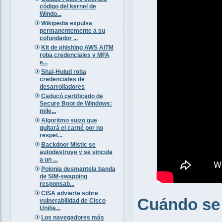
código del kernel de
Windo...
Wikipedia expulsa
permanentemente a su
cofundador ...
Kit de phishing AWS AiTM
roba credenciales y MFA
e...
Shai-Hulud roba
credenciales de
desarrolladores
Caducó certificado de
Secure Boot de Windows:
mile...
Algoritmo suizo que
quitará el carné por no
respet...
Backdoor Mistic se
autodestruye y se vincula
a un ...
Polonia desmantela banda
de SIM-swapping
responsab...
CISA advierte sobre
Cuándo se 
vulnerabilidad de Cisco
Unifie...
Los navegadores más