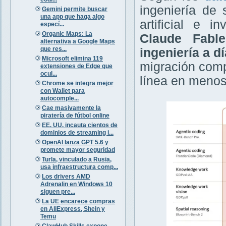
ingeniería de 
Gemini permite buscar
una app que haga algo
artificial e i
especí...
Organic Maps: La
Claude Fabl
alternativa a Google Maps
que res...
ingeniería a d
Microsoft elimina 119
migración comp
extensiones de Edge que
ocul...
línea en menos
Chrome se integra mejor
con Wallet para
autocomple...
Cae masivamente la
piratería de fútbol online
EE. UU. incauta cientos de
dominios de streaming i...
OpenAI lanza GPT 5.6 y
promete mayor seguridad
Turla, vinculado a Rusia,
usa infraestructura comp...
Los drivers AMD
Adrenalin en Windows 10
siguen pre...
La UE encarece compras
en AliExpress, Shein y
Temu
ClawHub Skills expone