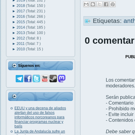
►
2019
(Total: 102 )
►
2018
(Total: 150 )
►
2017
(Total: 231 )
►
2016
(Total: 266 )
Etiquetas:
ant
►
2015
(Total: 445 )
►
2014
(Total: 185 )
►
2013
(Total: 100 )
0 comentar
►
2012
(Total: 8 )
►
2011
(Total: 7 )
►
2010
(Total: 15 )
PUB
Síguenos en:
Los comentar
moderadores
Serán publica
- Comentario 
- Prohibido 
EEUU y una decena de aliados
alertan del uso de falsos
- Evite inclui
informáticos norcoreanos para
- Contenidos 
financiar programas nuclear y
balís
Debe saber qu
La Junta de Andalucía sufre un