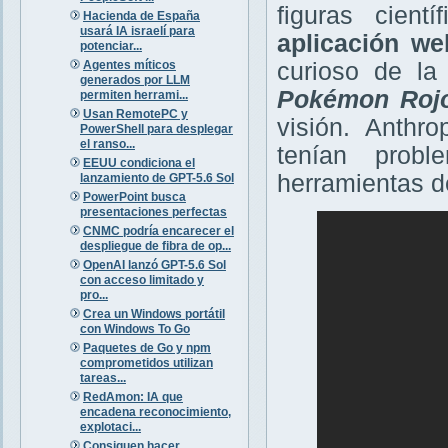
figuras cient
Hacienda de España
usará IA israelí para
aplicación we
potenciar...
Agentes míticos
curioso de la
generados por LLM
Pokémon Roj
permiten herrami...
Usan RemotePC y
visión. Anthr
PowerShell para desplegar
el ranso...
tenían prob
EEUU condiciona el
herramientas d
lanzamiento de GPT-5.6 Sol
PowerPoint busca
presentaciones perfectas
CNMC podría encarecer el
despliegue de fibra de op...
OpenAI lanzó GPT-5.6 Sol
con acceso limitado y
pro...
Crea un Windows portátil
con Windows To Go
Paquetes de Go y npm
comprometidos utilizan
tareas...
RedAmon: IA que
encadena reconocimiento,
explotaci...
Consiguen hacer