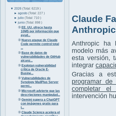
▼
2026
(Total: 6219 )
►
agosto
(Total: 227 )
Claude Fa
►
julio
(Total: 710 )
▼
junio
(Total: 898 )
Anthropic
EE. UU. ofrece hasta
10M$ por información que
ayud...
Nuevo ataque de Claude
Anthropic ha
Code permite control total
...
modelo más av
Base de datos de
esta versión,
vulnerabilidades de GitHub
alcanz...
integrar
capaci
Explotan vulnerabilidad
crítica de Oracle E-
Gracias a est
Busine...
Vulnerabilidades de
programar de
Synology MailPlus Server
permi...
completar el
Microsoft advierte que las
intervención h
descripciones manipulad...
Gemini supera a ChatGPT
con imágenes gratis para
t...
Claude Science acelera el