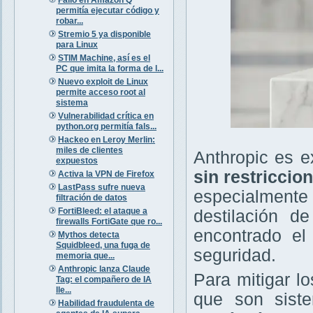
permitía ejecutar código y
robar...
Stremio 5 ya disponible
para Linux
STIM Machine, así es el
PC que imita la forma de l...
Nuevo exploit de Linux
permite acceso root al
sistema
Vulnerabilidad crítica en
python.org permitía fals...
Hackeo en Leroy Merlin:
miles de clientes
Anthropic es e
expuestos
sin restriccio
Activa la VPN de Firefox
LastPass sufre nueva
especialmente 
filtración de datos
FortiBleed: el ataque a
destilación d
firewalls FortiGate que ro...
encontrado e
Mythos detecta
Squidbleed, una fuga de
seguridad.
memoria que...
Anthropic lanza Claude
Para mitigar l
Tag: el compañero de IA
lle...
que son siste
Habilidad fraudulenta de