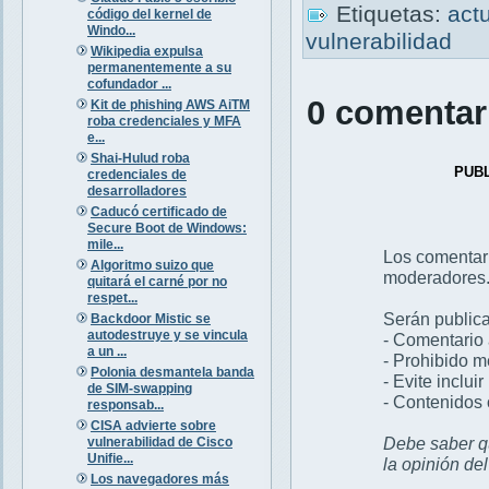
Etiquetas:
act
código del kernel de
Windo...
vulnerabilidad
Wikipedia expulsa
permanentemente a su
cofundador ...
0 comentar
Kit de phishing AWS AiTM
roba credenciales y MFA
e...
Shai-Hulud roba
PUB
credenciales de
desarrolladores
Caducó certificado de
Secure Boot de Windows:
mile...
Los comentar
Algoritmo suizo que
moderadores
quitará el carné por no
respet...
Serán publica
Backdoor Mistic se
autodestruye y se vincula
- Comentario 
a un ...
- Prohibido 
Polonia desmantela banda
- Evite inclui
de SIM-swapping
- Contenidos 
responsab...
CISA advierte sobre
Debe saber qu
vulnerabilidad de Cisco
Unifie...
la opinión de
Los navegadores más