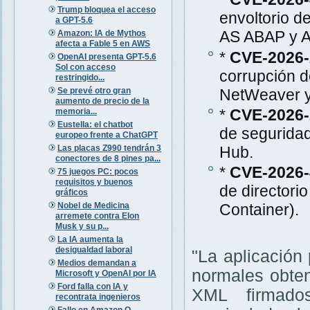
Trump bloquea el acceso
envoltorio 
a GPT-5.6
AS ABAP y A
Amazon: IA de Mythos
afecta a Fable 5 en AWS
*
CVE-2026-
OpenAI presenta GPT-5.6
Sol con acceso
corrupción 
restringido...
Se prevé otro gran
NetWeaver y
aumento de precio de la
*
CVE-2026-
memoria...
Eustella: el chatbot
de segurida
europeo frente a ChatGPT
Las placas Z990 tendrán 3
Hub.
conectores de 8 pines pa...
*
CVE-2026-
75 juegos PC: pocos
requisitos y buenos
de director
gráficos
Nobel de Medicina
Container).
arremete contra Elon
Musk y su p...
La IA aumenta la
desigualdad laboral
"La aplicación
Medios demandan a
normales obte
Microsoft y OpenAI por IA
Ford falla con IA y
XML firmado
recontrata ingenieros
Fallo en Amazon Q