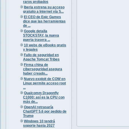
raros probados
Iberia estrena su acceso
gratuito a Internet vía S...
El CEO de Epic Games
dice que las herramientas
de ...
Google detalla
STOCKSTAY, la nueva
puerta trasera ...
10 webs de eBooks gratis
y legales
Fallo de seguridad en
Apache Tomcat Tribes
Firma china de
ciberseguridad asegura
haber creado...
Nuevo exploit de COW en
Linux permite acceso root
...
Qualcomm Dragonfly
C1000: así es la CPU con
más de...
OpenAI retrasaría
ChatGPT 5.6 por pedido de
Trump
Windows 10 tendrá
soporte hasta 2027