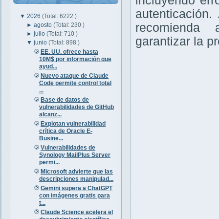
incluyendo er
autenticación
▼
2026
(Total: 6222 )
recomienda a
►
agosto
(Total: 230 )
►
julio
(Total: 710 )
garantizar la p
▼
junio
(Total: 898 )
EE. UU. ofrece hasta
10M$ por información que
ayud...
Nuevo ataque de Claude
Code permite control total
...
Base de datos de
vulnerabilidades de GitHub
alcanz...
Explotan vulnerabilidad
crítica de Oracle E-
Busine...
Vulnerabilidades de
Synology MailPlus Server
permi...
Microsoft advierte que las
descripciones manipulad...
Gemini supera a ChatGPT
con imágenes gratis para
t...
Claude Science acelera el