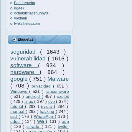
BandaAncha
ugeek
ochobitshacenunbyte
voidnull
lynksthings.com
Etiquetas
seguridad
( 1643 )
vulnerabilidad
( 1616 )
software
( 934 )
hardware
( 864 )
google
( 751 )
Malware
( 708 )
privacidad
( 651 )
Windows
( 521 )
ransomware
( 521 )
android
( 457 )
exploit
( 429 )
linux
( 397 )
cve
( 374 )
tutorial
( 299 )
nvidia
( 294 )
manual
( 282 )
hacking
( 244 )
ssd
( 176 )
WhatsApp
( 173 )
ddos
( 134 )
Wifi
( 131 )
app
( 126 )
cifrado
( 121 )
twitter
( 121 )
programación
( 108 )