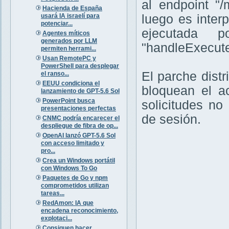
al endpoint "/
Hacienda de España
usará IA israelí para
luego es inte
potenciar...
ejecutada 
Agentes míticos
generados por LLM
"handleExecute
permiten herrami...
Usan RemotePC y
PowerShell para desplegar
El parche distr
el ranso...
EEUU condiciona el
bloquean el a
lanzamiento de GPT-5.6 Sol
PowerPoint busca
solicitudes no
presentaciones perfectas
de sesión.
CNMC podría encarecer el
despliegue de fibra de op...
OpenAI lanzó GPT-5.6 Sol
con acceso limitado y
pro...
Crea un Windows portátil
con Windows To Go
Paquetes de Go y npm
comprometidos utilizan
tareas...
RedAmon: IA que
encadena reconocimiento,
explotaci...
Consiguen hacer