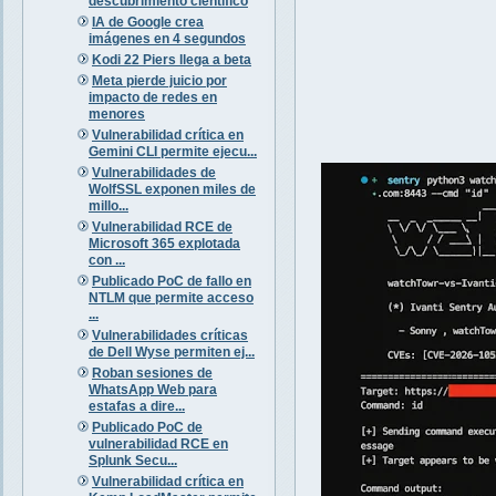
descubrimiento científico
IA de Google crea
imágenes en 4 segundos
Kodi 22 Piers llega a beta
Meta pierde juicio por
impacto de redes en
menores
Vulnerabilidad crítica en
Gemini CLI permite ejecu...
Vulnerabilidades de
WolfSSL exponen miles de
millo...
Vulnerabilidad RCE de
Microsoft 365 explotada
con ...
Publicado PoC de fallo en
NTLM que permite acceso
...
Vulnerabilidades críticas
de Dell Wyse permiten ej...
Roban sesiones de
WhatsApp Web para
estafas a dire...
Publicado PoC de
vulnerabilidad RCE en
Splunk Secu...
Vulnerabilidad crítica en