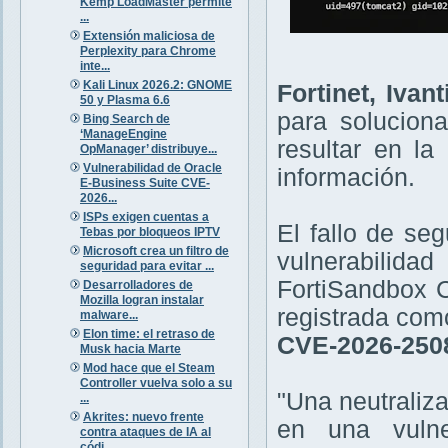
Kemp LoadMaster permite
...
Extensión maliciosa de
Perplexity para Chrome
inte...
Kali Linux 2026.2: GNOME
Fortinet, Ivan
50 y Plasma 6.6
para solucion
Bing Search de
‘ManageEngine
resultar en la
OpManager’ distribuye...
Vulnerabilidad de Oracle
información.
E-Business Suite CVE-
2026...
ISPs exigen cuentas a
El fallo de se
Tebas por bloqueos IPTV
Microsoft crea un filtro de
vulnerabilid
seguridad para evitar ...
FortiSandbox C
Desarrolladores de
Mozilla logran instalar
registrada com
malware...
Elon time: el retraso de
CVE-2026-250
Musk hacia Marte
Mod hace que el Steam
Controller vuelva solo a su
"Una neutraliz
...
Akrites: nuevo frente
en una vuln
contra ataques de IA al
códi...