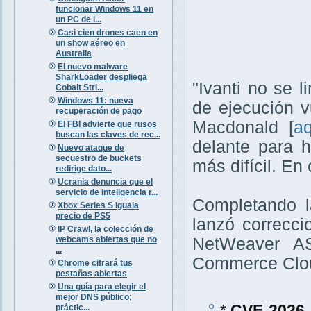
funcionar Windows 11 en
un PC de l...
Casi cien drones caen en
un show aéreo en
Australia
El nuevo malware
SharkLoader despliega
"Ivanti no se l
Cobalt Stri...
Windows 11: nueva
de ejecución v
recuperación de pago
Macdonald [
aq
El FBI advierte que rusos
buscan las claves de rec...
delante para h
Nuevo ataque de
secuestro de buckets
más difícil. En
redirige dato...
Ucrania denuncia que el
servicio de inteligencia r...
Completando l
Xbox Series S iguala
precio de PS5
lanzó correcci
IP Crawl, la colección de
webcams abiertas que no
NetWeaver A
...
Commerce Clou
Chrome cifrará tus
pestañas abiertas
Una guía para elegir el
mejor DNS público;
*
CVE-2026-
práctic...