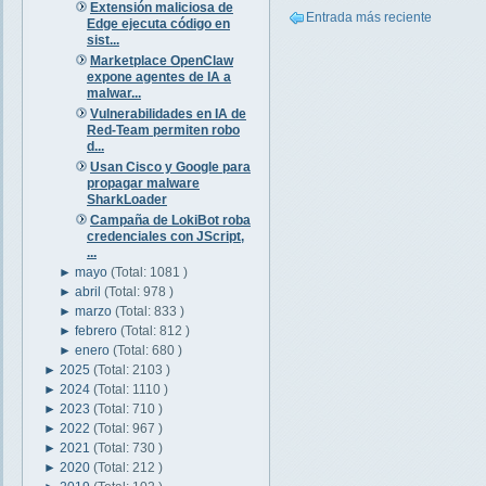
Extensión maliciosa de
Entrada más reciente
Edge ejecuta código en
sist...
Marketplace OpenClaw
expone agentes de IA a
malwar...
Vulnerabilidades en IA de
Red-Team permiten robo
d...
Usan Cisco y Google para
propagar malware
SharkLoader
Campaña de LokiBot roba
credenciales con JScript,
...
►
mayo
(Total: 1081 )
►
abril
(Total: 978 )
►
marzo
(Total: 833 )
►
febrero
(Total: 812 )
►
enero
(Total: 680 )
►
2025
(Total: 2103 )
►
2024
(Total: 1110 )
►
2023
(Total: 710 )
►
2022
(Total: 967 )
►
2021
(Total: 730 )
►
2020
(Total: 212 )