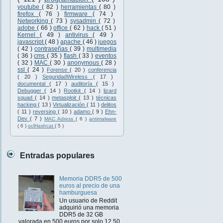
youtube
( 82 )
herramientas
( 80 )
firefox
( 76 )
firmware
( 74 )
Networking
( 73 )
sysadmin
( 72 )
adobe
( 66 )
office
( 62 )
hack
( 51 )
Kernel
( 49 )
antivirus
( 49 )
javascript
( 48 )
apache
( 46 )
juegos
( 42 )
contraseñas
( 39 )
multimedia
( 36 )
cms
( 35 )
flash
( 33 )
eventos
( 32 )
MAC
( 30 )
anonymous
( 28 )
ssl
( 24 )
Forense
( 20 )
conferencia
( 20 )
SeguridadWireless
( 17 )
documental
( 17 )
auditoría
( 15 )
Debugger
( 14 )
Rootkit
( 14 )
lizard
squad
( 14 )
metasploit
( 13 )
técnicas
hacking
( 13 )
Virtualización
( 11 )
delitos
( 11 )
reversing
( 10 )
adamo
( 9 )
Ehn-
Dev
( 7 )
MAC Adress
( 6 )
antimalware
( 6 )
oclHashcat
( 5 )
Entradas populares
Memoria DDR5 de 500
euros al precio de una
hamburguesa
Un usuario de Reddit
adquirió una memoria
DDR5 de 32 GB
valorada en 500 euros por solo 12,50