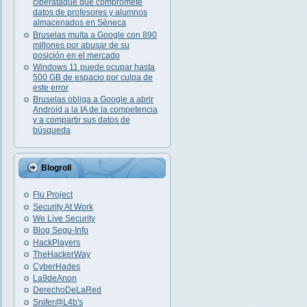
ciberataque que compromete
datos de profesores y alumnos
almacenados en Séneca
Bruselas multa a Google con 890
millones por abusar de su
posición en el mercado
Windows 11 puede ocupar hasta
500 GB de espacio por culpa de
este error
Bruselas obliga a Google a abrir
Android a la IA de la competencia
y a compartir sus datos de
búsqueda
Blogroll
Flu Project
Security At Work
We Live Security
Blog Segu-Info
HackPlayers
TheHackerWay
CyberHades
La9deAnon
DerechoDeLaRed
Snifer@L4b's