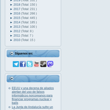
►
2019
(Total: 102 )
►
2018
(Total: 150 )
►
2017
(Total: 231 )
►
2016
(Total: 266 )
►
2015
(Total: 445 )
►
2014
(Total: 185 )
►
2013
(Total: 100 )
►
2012
(Total: 8 )
►
2011
(Total: 7 )
►
2010
(Total: 15 )
Síguenos en:
EEUU y una decena de aliados
alertan del uso de falsos
informáticos norcoreanos para
financiar programas nuclear y
balís
La Junta de Andalucía sufre un