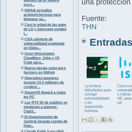
una protección
agentes de IA supera
esca...
GitHub actualiza
actions/checkout para
Fuente:
bloquear pa...
Casi la mitad de las apps
THN
de LG y Samsung venden
t...
Entradas 
CISA advierte de
vulnerabilidad explotada
en Ubiqu...
Usan Velociraptor,
Cloudflare, Zoho y VS
Code para...
Nueva navaja suiza para
hackers en GitHub
Operadora japonesa
expone 14,2 millones de
La IA tiene
Cisco cor
credenc...
dificultades para
vulnerab
SteamOS llegará a todos
corregir
s crítica
los PC
vulnerabilidade
XE: ¡actu
Las RTX 50 de análisis se
s sin
ya!
supervisión
empiezan a quemar:
humana
Club3...
El Departamento de
Justicia incauta cuenta de
Huio...
Claude Fable 5 escribió