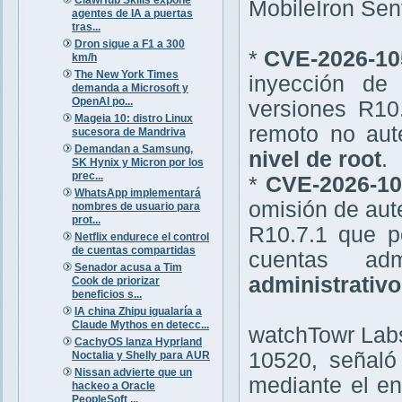
MobileIron Sent
agentes de IA a puertas
tras...
Dron sigue a F1 a 300
*
CVE-2026-10
km/h
The New York Times
inyección de
demanda a Microsoft y
OpenAI po...
versiones R10
Mageia 10: distro Linux
remoto no aut
sucesora de Mandriva
Demandan a Samsung,
nivel de root
.
SK Hynix y Micron por los
prec...
*
CVE-2026-1
WhatsApp implementará
omisión de aut
nombres de usuario para
prot...
R10.7.1 que p
Netflix endurece el control
de cuentas compartidas
cuentas adm
Senador acusa a Tim
administrativ
Cook de priorizar
beneficios s...
IA china Zhipu igualaría a
Claude Mythos en detecc...
watchTowr Labs
CachyOS lanza Hyprland
10520, señaló 
Noctalia y Shelly para AUR
Nissan advierte que un
mediante el e
hackeo a Oracle
PeopleSoft ...