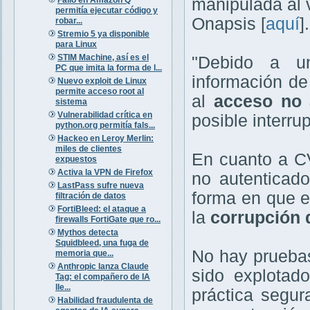
manipulada al 
permitía ejecutar código y
Onapsis [
aquí
].
robar...
Stremio 5 ya disponible
para Linux
STIM Machine, así es el
"Debido a un
PC que imita la forma de l...
información de
Nuevo exploit de Linux
permite acceso root al
al
acceso no 
sistema
Vulnerabilidad crítica en
posible interru
python.org permitía fals...
Hackeo en Leroy Merlin:
miles de clientes
En cuanto a C
expuestos
Activa la VPN de Firefox
no autenticad
LastPass sufre nueva
forma en que e
filtración de datos
FortiBleed: el ataque a
la
corrupción 
firewalls FortiGate que ro...
Mythos detecta
Squidbleed, una fuga de
No hay pruebas
memoria que...
Anthropic lanza Claude
sido explotad
Tag: el compañero de IA
lle...
práctica segu
Habilidad fraudulenta de