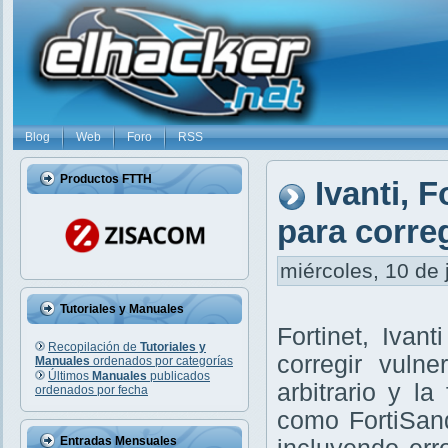
Blog
Web
Foro
RSS
Productos FTTH
Ivanti, 
para correg
miércoles, 10 de 
Tutoriales y Manuales
Fortinet, Ivan
Recopilación de
Tutoriales y
corregir vuln
Manuales
ordenados por categorías
Últimos
Manuales
publicados
arbitrario y la
ordenados por fecha
como FortiSand
Entradas Mensuales