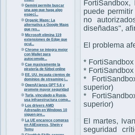
FortiSandbox,
Gemini permite buscar
puede permiti
una app que haga algo
especí...
no autorizado
Organic Maps: La
alternativa a Google Maps
diseñadas", afi
que res...
Microsoft elimina 119
extensiones de Edge que
El problema afe
ocul...
Chrome se integra mejor
con Wallet para
autocomple...
* FortiSandbox 
Cae masivamente la
* FortiSandbox 
piratería de fútbol online
EE. UU. incauta cientos de
* FortiSandbo
dominios de streaming i...
OpenAI lanza GPT 5.6 y
superior)
promete mayor seguridad
* FortiSandbo
Turla, vinculado a Rusia,
usa infraestructura comp...
superior)
Los drivers AMD
Adrenalin en Windows 10
siguen pre...
El martes, Ivan
La UE encarece compras
en AliExpress, Shein y
seguridad crí
Temu
ClawHub Skills expone