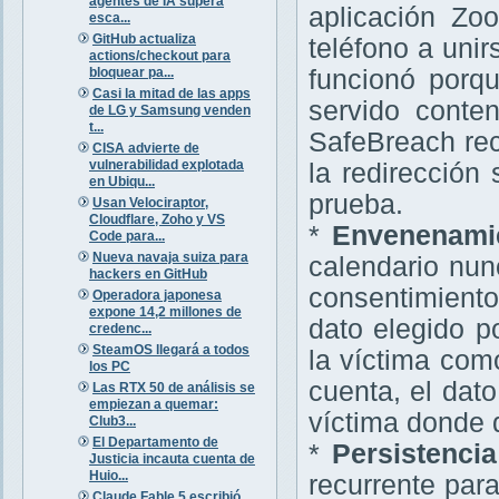
agentes de IA supera
aplicación Zo
esca...
GitHub actualiza
teléfono a unir
actions/checkout para
bloquear pa...
funcionó porq
Casi la mitad de las apps
servido conten
de LG y Samsung venden
t...
SafeBreach rec
CISA advierte de
vulnerabilidad explotada
la redirección 
en Ubiqu...
prueba.
Usan Velociraptor,
Cloudflare, Zoho y VS
*
Envenenami
Code para...
Nueva navaja suiza para
calendario nun
hackers en GitHub
consentimient
Operadora japonesa
expone 14,2 millones de
dato elegido p
credenc...
SteamOS llegará a todos
la víctima com
los PC
cuenta, el dat
Las RTX 50 de análisis se
empiezan a quemar:
víctima donde 
Club3...
El Departamento de
*
Persistencia
Justicia incauta cuenta de
Huio...
recurrente para
Claude Fable 5 escribió