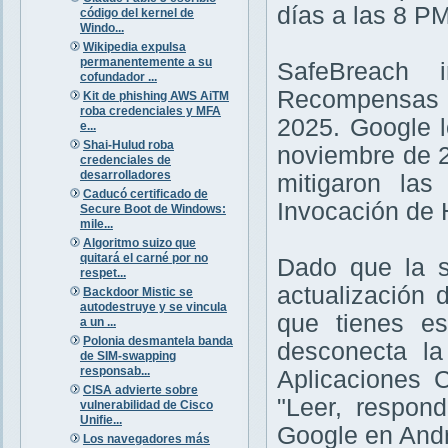
días a las 8 PM
código del kernel de
Windo...
Wikipedia expulsa
permanentemente a su
SafeBreach 
cofundador ...
Recompensas p
Kit de phishing AWS AiTM
roba credenciales y MFA
2025. Google l
e...
Shai-Hulud roba
noviembre de 2
credenciales de
desarrolladores
mitigaron las
Caducó certificado de
Invocación de 
Secure Boot de Windows:
mile...
Algoritmo suizo que
quitará el carné por no
Dado que la s
respet...
actualización 
Backdoor Mistic se
autodestruye y se vincula
que tienes es
a un ...
Polonia desmantela banda
desconecta la
de SIM-swapping
responsab...
Aplicaciones 
CISA advierte sobre
"Leer, respond
vulnerabilidad de Cisco
Unifie...
Google en Andr
Los navegadores más