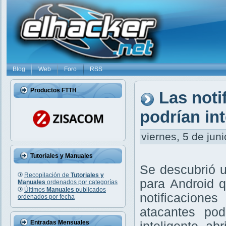
Blog
Web
Foro
RSS
Productos FTTH
Las noti
podrían in
viernes, 5 de jun
Tutoriales y Manuales
Se descubrió u
Recopilación de
Tutoriales y
para Android q
Manuales
ordenados por categorías
Últimos
Manuales
publicados
notificacio
ordenados por fecha
atacantes pod
Entradas Mensuales