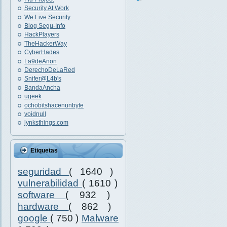
Security At Work
We Live Security
Blog Segu-Info
HackPlayers
TheHackerWay
CyberHades
La9deAnon
DerechoDeLaRed
Snifer@L4b's
BandaAncha
ugeek
ochobitshacenunbyte
voidnull
lynksthings.com
Etiquetas
seguridad
( 1640 )
vulnerabilidad
( 1610 )
software
( 932 )
hardware
( 862 )
google
( 750 )
Malware