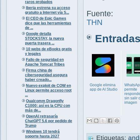
raros probados
Iberia estrena su acceso
Fuente:
gratuito a Internet vía S...
El CEO de Epic Games
THN
dice que las herramientas
de ...
Google detalla
Entradas 
STOCKSTAY, la nueva
puerta trasera ...
10 webs de eBooks gratis
y legales
Fallo de seguridad en
Apache Tomcat Tribes
Firma china de
ciberseguridad asegura
haber creado...
Google elimina
WhatsAp
Nuevo exploit de COW en
app de AI Studio
permite
Linux permite acceso root
responde
...
sin salir 
Qualcomm Dragonfly
imagen
C1000: así es la CPU con
más de...
OpenAI retrasaría
ChatGPT 5.6 por pedido de
Trump
Windows 10 tendrá
soporte hasta 2027
Etiquetas:
and