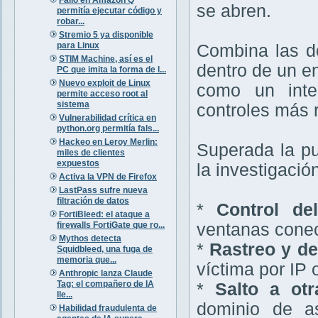
se abren.
permitía ejecutar código y
robar...
Stremio 5 ya disponible
para Linux
Combina las do
STIM Machine, así es el
dentro de un en
PC que imita la forma de l...
Nuevo exploit de Linux
como un inte
permite acceso root al
sistema
controles más 
Vulnerabilidad crítica en
python.org permitía fals...
Hackeo en Leroy Merlin:
Superada la pu
miles de clientes
expuestos
la investigació
Activa la VPN de Firefox
LastPass sufre nueva
filtración de datos
*
Control del
FortiBleed: el ataque a
firewalls FortiGate que ro...
ventanas conec
Mythos detecta
*
Rastreo y de
Squidbleed, una fuga de
memoria que...
víctima por IP 
Anthropic lanza Claude
Tag: el compañero de IA
*
Salto a otr
lle...
dominio de as
Habilidad fraudulenta de