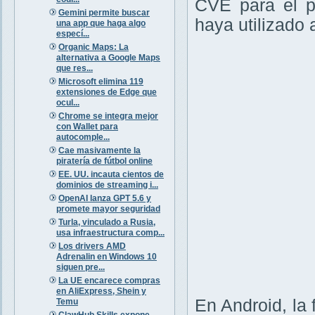
CVE para el p
Gemini permite buscar
haya utilizado 
una app que haga algo
especí...
Organic Maps: La
alternativa a Google Maps
que res...
Microsoft elimina 119
extensiones de Edge que
ocul...
Chrome se integra mejor
con Wallet para
autocomple...
Cae masivamente la
piratería de fútbol online
EE. UU. incauta cientos de
dominios de streaming i...
OpenAI lanza GPT 5.6 y
promete mayor seguridad
Turla, vinculado a Rusia,
usa infraestructura comp...
Los drivers AMD
Adrenalin en Windows 10
siguen pre...
La UE encarece compras
en AliExpress, Shein y
En Android, la
Temu
ClawHub Skills expone