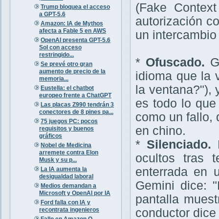
(Fake Context
Trump bloquea el acceso
a GPT-5.6
autorización co
Amazon: IA de Mythos
afecta a Fable 5 en AWS
un intercambio
OpenAI presenta GPT-5.6
Sol con acceso
restringido...
*
Ofuscado.
Ge
Se prevé otro gran
aumento de precio de la
idioma que la 
memoria...
la ventana?"),
Eustella: el chatbot
europeo frente a ChatGPT
es todo lo que 
Las placas Z990 tendrán 3
conectores de 8 pines pa...
como un fallo, 
75 juegos PC: pocos
en chino.
requisitos y buenos
gráficos
*
Silenciado.
E
Nobel de Medicina
arremete contra Elon
ocultos tras 
Musk y su p...
enterrada en 
La IA aumenta la
desigualdad laboral
Gemini dice: "
Medios demandan a
Microsoft y OpenAI por IA
pantalla muest
Ford falla con IA y
recontrata ingenieros
conductor dice 
Fallo en Amazon Q