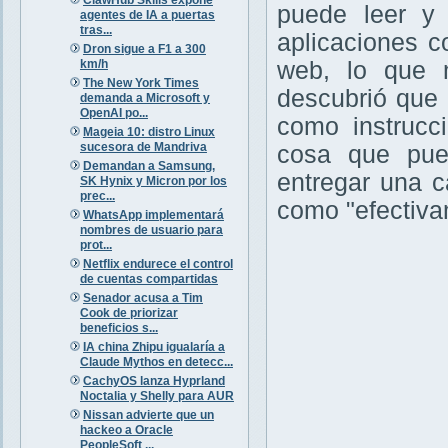
puede leer y 
agentes de IA a puertas
tras...
aplicaciones 
Dron sigue a F1 a 300
km/h
web, lo que m
The New York Times
descubrió que 
demanda a Microsoft y
OpenAI po...
como instrucc
Mageia 10: distro Linux
sucesora de Mandriva
cosa que pued
Demandan a Samsung,
entregar una ca
SK Hynix y Micron por los
prec...
como "efectivam
WhatsApp implementará
nombres de usuario para
prot...
Netflix endurece el control
de cuentas compartidas
Senador acusa a Tim
Cook de priorizar
beneficios s...
IA china Zhipu igualaría a
Claude Mythos en detecc...
CachyOS lanza Hyprland
Noctalia y Shelly para AUR
Nissan advierte que un
hackeo a Oracle
PeopleSoft ...