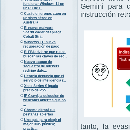
funcionar Windows 11 en
Gemini para d
un PC de l...
instrucción re
Casi cien drones caen en
un show aéreo en
Australia
El nuevo malware
SharkLoader despliega
Cobalt Stri...
Windows 11: nueva
recuperación de pago
El FBI advierte que rusos
buscan las claves de rec...
Nuevo ataque de
secuestro de buckets
redirige dato...
Ucrania denuncia que el
servicio de inteligencia r...
Xbox Series S iguala
precio de PS5
IP Crawl, la colección de
webcams abiertas que no
...
Chrome cifrará tus
pestañas abiertas
Una guía para elegir el
mejor DNS público;
tanto, la eva
práctic...