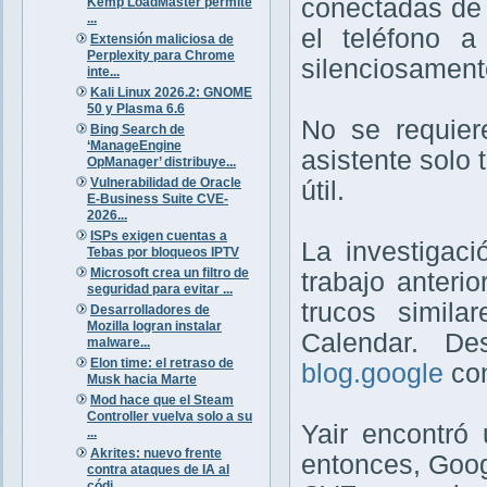
conectadas de u
Kemp LoadMaster permite
...
el teléfono 
Extensión maliciosa de
Perplexity para Chrome
silenciosament
inte...
Kali Linux 2026.2: GNOME
50 y Plasma 6.6
No se requier
Bing Search de
‘ManageEngine
asistente solo 
OpManager’ distribuye...
Vulnerabilidad de Oracle
útil.
E-Business Suite CVE-
2026...
ISPs exigen cuentas a
La investigac
Tebas por bloqueos IPTV
Microsoft crea un filtro de
trabajo anterio
seguridad para evitar ...
trucos simila
Desarrolladores de
Mozilla logran instalar
Calendar. De
malware...
Elon time: el retraso de
blog.google
con
Musk hacia Marte
Mod hace que el Steam
Controller vuelva solo a su
Yair encontró
...
Akrites: nuevo frente
entonces, Goo
contra ataques de IA al
códi...