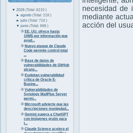
inteligente, ab
necesidad de i
▼
2026
(Total: 6210 )
mediante actua
►
agosto
(Total: 218 )
►
julio
(Total: 710 )
acción del usua
▼
junio
(Total: 898 )
EE. UU. ofrece hasta
10M$ por información que
ayud...
Nuevo ataque de Claude
Code permite control total
...
Base de datos de
vulnerabilidades de GitHub
alcanz...
Explotan vulnerabilidad
crítica de Oracle E-
Busine...
Vulnerabilidades de
Synology MailPlus Server
permi...
Microsoft advierte que las
descripciones manipulad...
Gemini supera a ChatGPT
con imágenes gratis para
t...
Claude Science acelera el