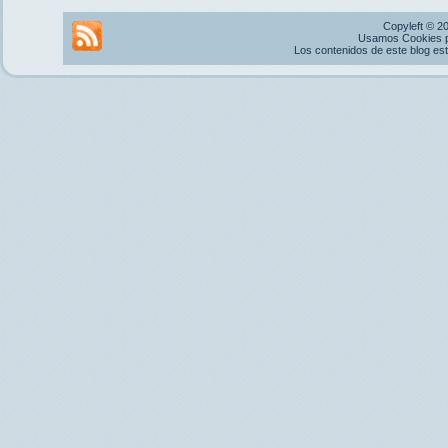
Copyleft © 2
Usamos Cookies pr
Los contenidos de este blog es