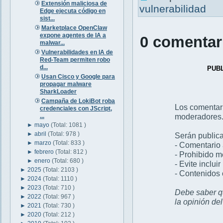
Extensión maliciosa de
vulnerabilidad
Edge ejecuta código en
sist...
Marketplace OpenClaw
expone agentes de IA a
0 comentar
malwar...
Vulnerabilidades en IA de
Red-Team permiten robo
d...
PUB
Usan Cisco y Google para
propagar malware
SharkLoader
Campaña de LokiBot roba
Los comentar
credenciales con JScript,
moderadores
...
►
mayo
(Total: 1081 )
►
abril
(Total: 978 )
Serán publica
►
marzo
(Total: 833 )
- Comentario 
►
febrero
(Total: 812 )
- Prohibido 
►
enero
(Total: 680 )
- Evite inclui
►
2025
(Total: 2103 )
- Contenidos 
►
2024
(Total: 1110 )
►
2023
(Total: 710 )
Debe saber qu
►
2022
(Total: 967 )
la opinión de
►
2021
(Total: 730 )
►
2020
(Total: 212 )