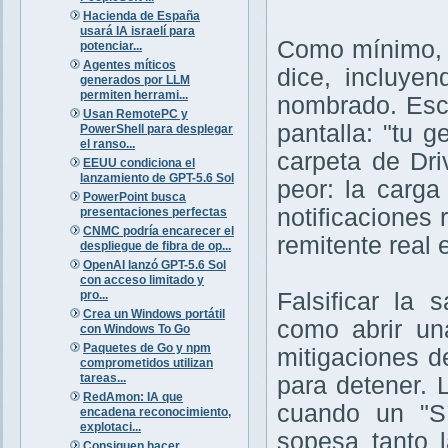
Hacienda de España
usará IA israelí para
Como mínimo, e
potenciar...
Agentes míticos
dice, incluye
generados por LLM
permiten herrami...
nombrado. Esc
Usan RemotePC y
pantalla: "tu 
PowerShell para desplegar
el ranso...
carpeta de Dri
EEUU condiciona el
lanzamiento de GPT-5.6 Sol
peor: la carg
PowerPoint busca
notificaciones
presentaciones perfectas
CNMC podría encarecer el
remitente real e
despliegue de fibra de op...
OpenAI lanzó GPT-5.6 Sol
con acceso limitado y
pro...
Falsificar la 
Crea un Windows portátil
como abrir un
con Windows To Go
Paquetes de Go y npm
mitigaciones d
comprometidos utilizan
tareas...
para detener. 
RedAmon: IA que
cuando un "Sí
encadena reconocimiento,
explotaci...
sopesa tanto 
Consiguen hacer