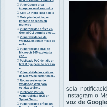
descubrimiento científico
IA de Google crea
imágenes en 4 segundos
Kodi 22 Piers llega a beta
Meta pierde juicio por
impacto de redes en
menores
Vulnerabilidad crítica en
Gemini CLI permite ejecu...
Vulnerabilidades de
WolfSSL exponen miles de
millo...
Vulnerabilidad RCE de
Microsoft 365 explotada
con ...
Publicado PoC de fallo en
NTLM que permite acceso
...
Vulnerabilidades críticas
de Dell Wyse permiten ej...
Roban sesiones de
WhatsApp Web para
sola notifica
estafas a dire...
Publicado PoC de
Instagram o M
vulnerabilidad RCE en
Splunk Secu...
voz de Google
Vulnerabilidad crítica en