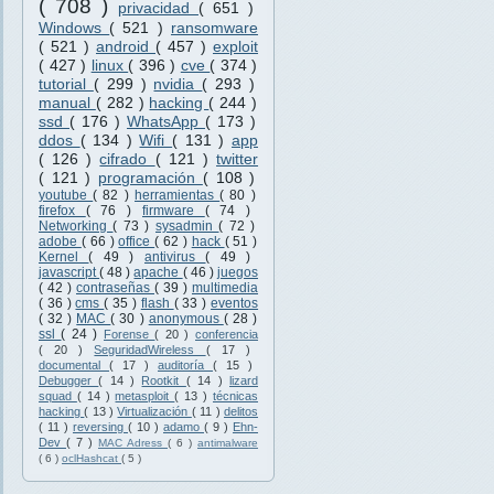
( 708 )
privacidad
( 651 )
Windows
( 521 )
ransomware
( 521 )
android
( 457 )
exploit
( 427 )
linux
( 396 )
cve
( 374 )
tutorial
( 299 )
nvidia
( 293 )
manual
( 282 )
hacking
( 244 )
ssd
( 176 )
WhatsApp
( 173 )
ddos
( 134 )
Wifi
( 131 )
app
( 126 )
cifrado
( 121 )
twitter
( 121 )
programación
( 108 )
youtube
( 82 )
herramientas
( 80 )
firefox
( 76 )
firmware
( 74 )
Networking
( 73 )
sysadmin
( 72 )
adobe
( 66 )
office
( 62 )
hack
( 51 )
Kernel
( 49 )
antivirus
( 49 )
javascript
( 48 )
apache
( 46 )
juegos
( 42 )
contraseñas
( 39 )
multimedia
( 36 )
cms
( 35 )
flash
( 33 )
eventos
( 32 )
MAC
( 30 )
anonymous
( 28 )
ssl
( 24 )
Forense
( 20 )
conferencia
( 20 )
SeguridadWireless
( 17 )
documental
( 17 )
auditoría
( 15 )
Debugger
( 14 )
Rootkit
( 14 )
lizard
squad
( 14 )
metasploit
( 13 )
técnicas
hacking
( 13 )
Virtualización
( 11 )
delitos
( 11 )
reversing
( 10 )
adamo
( 9 )
Ehn-
Dev
( 7 )
MAC Adress
( 6 )
antimalware
( 6 )
oclHashcat
( 5 )