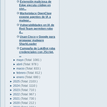
Extensión maliciosa de
Edge ejecuta código en
sist...
Marketplace OpenClaw
expone agentes de IA a
malwar...
Vulnerabilidades en IA de
Red-Team permiten robo
d...
Usan Cisco y Google para
propagar malware
SharkLoader
Campaña de LokiBot roba
credenciales con JScript,
...
►
mayo
(Total: 1081 )
►
abril
(Total: 978 )
►
marzo
(Total: 833 )
►
febrero
(Total: 812 )
►
enero
(Total: 680 )
►
2025
(Total: 2103 )
►
2024
(Total: 1110 )
►
2023
(Total: 710 )
►
2022
(Total: 967 )
►
2021
(Total: 730 )
►
2020
(Total: 212 )