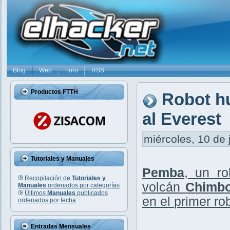
Blog
Web
Foro
RSS
Productos FTTH
Robot h
al Everest
miércoles, 10 de 
Tutoriales y Manuales
Pemba
, un ro
Recopilación de
Tutoriales y
volcán
Chimbo
Manuales
ordenados por categorías
Últimos
Manuales
publicados
en el
primer ro
ordenados por fecha
Entradas Mensuales