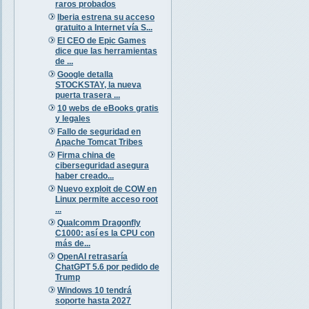
raros probados
Iberia estrena su acceso
gratuito a Internet vía S...
El CEO de Epic Games
dice que las herramientas
de ...
Google detalla
STOCKSTAY, la nueva
puerta trasera ...
10 webs de eBooks gratis
y legales
Fallo de seguridad en
Apache Tomcat Tribes
Firma china de
ciberseguridad asegura
haber creado...
Nuevo exploit de COW en
Linux permite acceso root
...
Qualcomm Dragonfly
C1000: así es la CPU con
más de...
OpenAI retrasaría
ChatGPT 5.6 por pedido de
Trump
Windows 10 tendrá
soporte hasta 2027