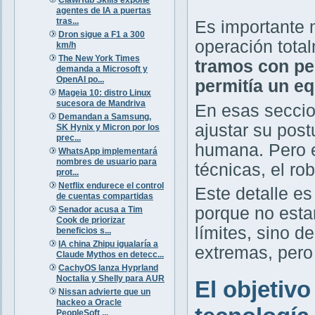
agentes de IA a puertas
tras...
Es importante 
Dron sigue a F1 a 300
operación tot
km/h
The New York Times
tramos con pen
demanda a Microsoft y
OpenAI po...
permitía un eq
Mageia 10: distro Linux
sucesora de Mandriva
En esas seccion
Demandan a Samsung,
ajustar su post
SK Hynix y Micron por los
prec...
humana. Pero e
WhatsApp implementará
nombres de usuario para
técnicas, el ro
prot...
Netflix endurece el control
Este detalle es
de cuentas compartidas
porque no esta
Senador acusa a Tim
Cook de priorizar
límites, sino 
beneficios s...
IA china Zhipu igualaría a
extremas, pero
Claude Mythos en detecc...
CachyOS lanza Hyprland
Noctalia y Shelly para AUR
El objetivo
Nissan advierte que un
hackeo a Oracle
PeopleSoft ...