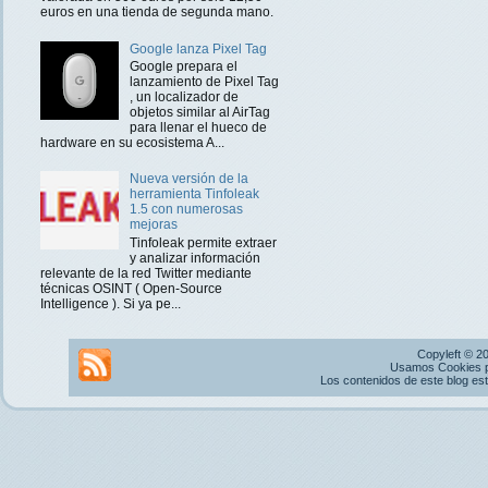
euros en una tienda de segunda mano.
Google lanza Pixel Tag
Google prepara el
lanzamiento de Pixel Tag
, un localizador de
objetos similar al AirTag
para llenar el hueco de
hardware en su ecosistema A...
Nueva versión de la
herramienta Tinfoleak
1.5 con numerosas
mejoras
Tinfoleak permite extraer
y analizar información
relevante de la red Twitter mediante
técnicas OSINT ( Open-Source
Intelligence ). Si ya pe...
Copyleft © 2
Usamos Cookies pr
Los contenidos de este blog es