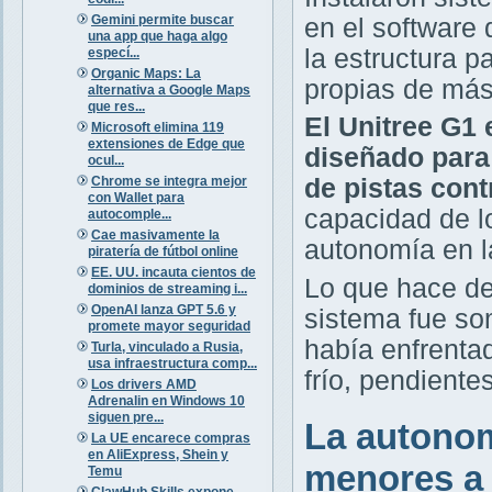
Gemini permite buscar
en el software 
una app que haga algo
la estructura p
especí...
Organic Maps: La
propias de más
alternativa a Google Maps
que res...
El Unitree G1
Microsoft elimina 119
extensiones de Edge que
diseñado para
ocul...
Chrome se integra mejor
de pistas cont
con Wallet para
capacidad de lo
autocomple...
Cae masivamente la
autonomía en l
piratería de fútbol online
EE. UU. incauta cientos de
Lo que hace de
dominios de streaming i...
OpenAI lanza GPT 5.6 y
sistema fue so
promete mayor seguridad
había enfrenta
Turla, vinculado a Rusia,
usa infraestructura comp...
frío, pendiente
Los drivers AMD
Adrenalin en Windows 10
siguen pre...
La autonom
La UE encarece compras
en AliExpress, Shein y
menores a
Temu
ClawHub Skills expone