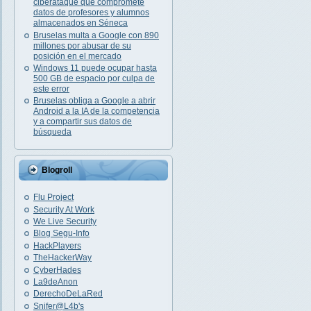
ciberataque que compromete
datos de profesores y alumnos
almacenados en Séneca
Bruselas multa a Google con 890
millones por abusar de su
posición en el mercado
Windows 11 puede ocupar hasta
500 GB de espacio por culpa de
este error
Bruselas obliga a Google a abrir
Android a la IA de la competencia
y a compartir sus datos de
búsqueda
Blogroll
Flu Project
Security At Work
We Live Security
Blog Segu-Info
HackPlayers
TheHackerWay
CyberHades
La9deAnon
DerechoDeLaRed
Snifer@L4b's