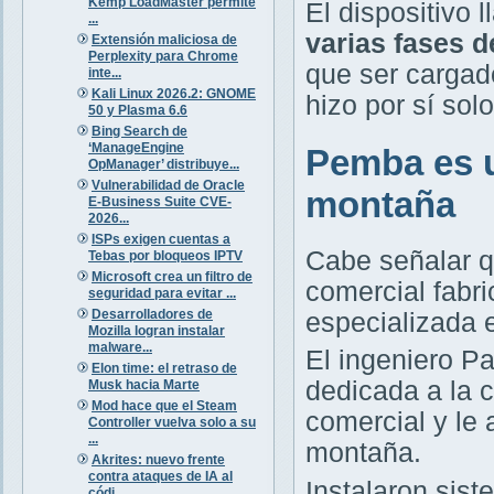
Kemp LoadMaster permite
El dispositivo
...
varias fases 
Extensión maliciosa de
Perplexity para Chrome
que ser cargado
inte...
Kali Linux 2026.2: GNOME
hizo por sí solo
50 y Plasma 6.6
Bing Search de
‘ManageEngine
Pemba es u
OpManager’ distribuye...
Vulnerabilidad de Oracle
montaña
E-Business Suite CVE-
2026...
ISPs exigen cuentas a
Cabe señalar q
Tebas por bloqueos IPTV
Microsoft crea un filtro de
comercial fabr
seguridad para evitar ...
Desarrolladores de
especializada 
Mozilla logran instalar
malware...
El ingeniero P
Elon time: el retraso de
dedicada a la 
Musk hacia Marte
Mod hace que el Steam
comercial y le 
Controller vuelva solo a su
...
montaña.
Akrites: nuevo frente
contra ataques de IA al
Instalaron sis
códi...