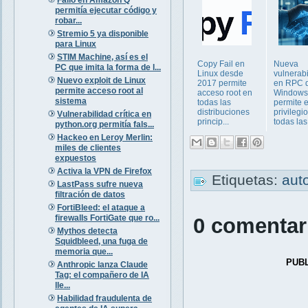
permitía ejecutar código y
robar...
Stremio 5 ya disponible
para Linux
STIM Machine, así es el
Copy Fail en
Nueva
PC que imita la forma de l...
Linux desde
vulnerab
Nuevo exploit de Linux
2017 permite
en RPC 
permite acceso root al
acceso root en
Windows
sistema
todas las
permite 
distribuciones
privilegi
Vulnerabilidad crítica en
princip...
todas las 
python.org permitía fals...
Hackeo en Leroy Merlin:
miles de clientes
expuestos
Activa la VPN de Firefox
Etiquetas:
aut
LastPass sufre nueva
filtración de datos
FortiBleed: el ataque a
firewalls FortiGate que ro...
0 comentar
Mythos detecta
Squidbleed, una fuga de
memoria que...
PUB
Anthropic lanza Claude
Tag: el compañero de IA
lle...
Habilidad fraudulenta de