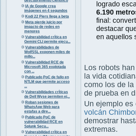
descubrimiento científico
logrado esca
IA de Google crea
6.190 metro
imágenes en 4 segundos
Kodi 22 Piers llega a beta
final: conver
Meta pierde juicio por
impacto de redes en
destacar que
menores
en aquellos 
Vulnerabilidad crítica en
Gemini CLI permite ejecu...
Vulnerabilidades de
WolfSSL exponen miles de
millo...
Vulnerabilidad RCE de
Los robots han
Microsoft 365 explotada
con ...
la vida cotidia
Publicado PoC de fallo en
NTLM que permite acceso
como los de la
...
de prueba en d
Vulnerabilidades críticas
de Dell Wyse permiten ej...
Un ejemplo es 
Roban sesiones de
WhatsApp Web para
volcán Chimbo
estafas a dire...
Publicado PoC de
demostrar hast
vulnerabilidad RCE en
Splunk Secu...
extremas.
Vulnerabilidad crítica en