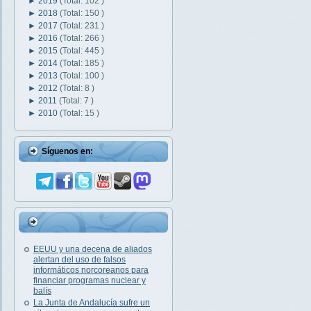
►
2019
(Total: 102 )
►
2018
(Total: 150 )
►
2017
(Total: 231 )
►
2016
(Total: 266 )
►
2015
(Total: 445 )
►
2014
(Total: 185 )
►
2013
(Total: 100 )
►
2012
(Total: 8 )
►
2011
(Total: 7 )
►
2010
(Total: 15 )
Síguenos en:
EEUU y una decena de aliados
alertan del uso de falsos
informáticos norcoreanos para
financiar programas nuclear y
balís
La Junta de Andalucía sufre un