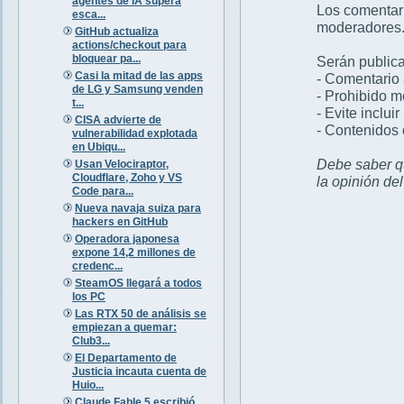
agentes de IA supera
Los comentar
esca...
moderadores
GitHub actualiza
actions/checkout para
bloquear pa...
Serán publica
Casi la mitad de las apps
- Comentario 
de LG y Samsung venden
- Prohibido 
t...
- Evite inclui
CISA advierte de
- Contenidos 
vulnerabilidad explotada
en Ubiqu...
Debe saber qu
Usan Velociraptor,
Cloudflare, Zoho y VS
la opinión de
Code para...
Nueva navaja suiza para
hackers en GitHub
Operadora japonesa
expone 14,2 millones de
credenc...
SteamOS llegará a todos
los PC
Las RTX 50 de análisis se
empiezan a quemar:
Club3...
El Departamento de
Justicia incauta cuenta de
Huio...
Claude Fable 5 escribió