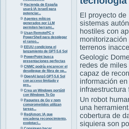
tecnología
Hacienda de España
usará IA israelí para
potenciar...
El proyecto de
Agentes míticos
sistemas autó
generados por LLM
permiten herrami...
hostiles con ap
Usan RemotePC y
PowerShell para desplegar
monitorización 
el ranso...
terrenos inacce
EEUU condiciona el
lanzamiento de GPT-5.6 Sol
Geologic Dome,
PowerPoint busca
presentaciones perfectas
redes de miles
CNMC podría encarecer el
despliegue de fibra de op...
capaz de recorr
OpenAI lanzó GPT-5.6 Sol
información en
con acceso limitado y
pro...
infraestructura f
Crea un Windows portátil
con Windows To Go
Un robot human
Paquetes de Go y npm
comprometidos utilizan
una herramient
tareas...
cobertura de da
RedAmon: IA que
encadena reconocimiento,
siquiera son po
explotaci...
Consiguen hacer