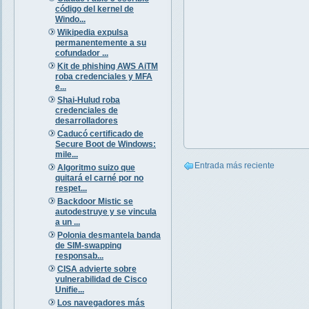
código del kernel de
Windo...
Wikipedia expulsa
permanentemente a su
cofundador ...
Kit de phishing AWS AiTM
roba credenciales y MFA
e...
Shai-Hulud roba
credenciales de
desarrolladores
Caducó certificado de
Secure Boot de Windows:
mile...
Entrada más reciente
Algoritmo suizo que
quitará el carné por no
respet...
Backdoor Mistic se
autodestruye y se vincula
a un ...
Polonia desmantela banda
de SIM-swapping
responsab...
CISA advierte sobre
vulnerabilidad de Cisco
Unifie...
Los navegadores más