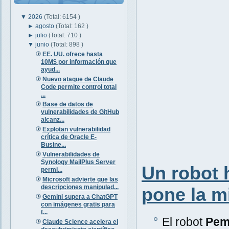
▼
2026
(Total: 6154 )
►
agosto
(Total: 162 )
►
julio
(Total: 710 )
▼
junio
(Total: 898 )
EE. UU. ofrece hasta
10M$ por información que
ayud...
Nuevo ataque de Claude
Code permite control total
...
Base de datos de
vulnerabilidades de GitHub
alcanz...
Explotan vulnerabilidad
crítica de Oracle E-
Busine...
Vulnerabilidades de
Synology MailPlus Server
Un robot 
permi...
Microsoft advierte que las
descripciones manipulad...
pone la mi
Gemini supera a ChatGPT
con imágenes gratis para
t...
El robot
Pem
Claude Science acelera el