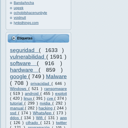
BandaAncha
ugeek
ochobitshacenunbyte
voidnull
lynksthings.com
Etiquetas
seguridad
( 1633 )
vulnerabilidad
( 1591 )
software
( 916 )
hardware
( 859 )
google
( 749 )
Malware
( 708 )
privacidad
( 646 )
Windows
( 521 )
ransomware
( 519 )
android
( 455 )
exploit
( 420 )
linux
( 391 )
cve
( 374 )
tutorial
( 299 )
nvidia
( 292 )
manual
( 282 )
hacking
( 244 )
ssd
( 174 )
WhatsApp
( 173 )
ddos
( 134 )
Wifi
( 131 )
app
( 126 )
cifrado
( 121 )
twitter
( 121 )
programación
( 105 )