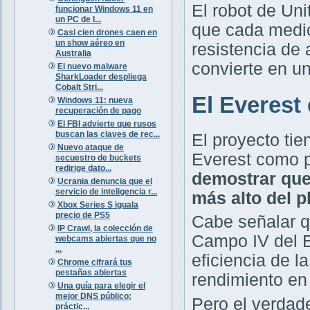
El robot de Un
funcionar Windows 11 en
un PC de l...
que cada medic
Casi cien drones caen en
un show aéreo en
resistencia de 
Australia
convierte en un
El nuevo malware
SharkLoader despliega
Cobalt Stri...
El Everest 
Windows 11: nueva
recuperación de pago
El FBI advierte que rusos
buscan las claves de rec...
El proyecto tie
Nuevo ataque de
Everest como pa
secuestro de buckets
redirige dato...
demostrar que
Ucrania denuncia que el
servicio de inteligencia r...
más alto del p
Xbox Series S iguala
precio de PS5
Cabe señalar q
IP Crawl, la colección de
Campo IV del E
webcams abiertas que no
...
eficiencia de la
Chrome cifrará tus
pestañas abiertas
rendimiento en
Una guía para elegir el
mejor DNS público;
Pero el verdad
práctic...