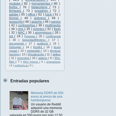
youtube
( 82 )
herramientas
( 80 )
firefox
( 76 )
Networking
( 73 )
firmware
( 73 )
sysadmin
( 72 )
adobe
( 65 )
office
( 62 )
hack
( 51 )
Kernel
( 49 )
antivirus
( 49 )
javascript
( 48 )
apache
( 46 )
juegos
( 42 )
contraseñas
( 39 )
multimedia
( 36 )
cms
( 35 )
eventos
( 32 )
flash
( 32 )
MAC
( 30 )
anonymous
( 28 )
ssl
( 24 )
Forense
( 20 )
conferencia
( 20 )
SeguridadWireless
( 17 )
documental
( 17 )
auditoría
( 15 )
Debugger
( 14 )
Rootkit
( 14 )
lizard
squad
( 14 )
metasploit
( 13 )
técnicas
hacking
( 13 )
Virtualización
( 11 )
delitos
( 11 )
reversing
( 10 )
adamo
( 9 )
Ehn-
Dev
( 7 )
MAC Adress
( 6 )
antimalware
( 6 )
oclHashcat
( 5 )
Entradas populares
Memoria DDR5 de 500
euros al precio de una
hamburguesa
Un usuario de Reddit
adquirió una memoria
DDR5 de 32 GB
valorada en 500 euros por solo 12,50