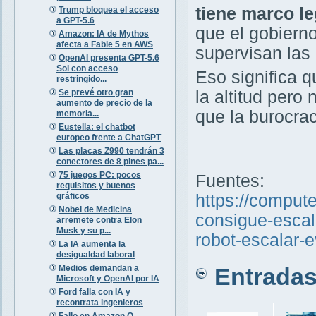
tiene marco le
Trump bloquea el acceso
a GPT-5.6
que el gobiern
Amazon: IA de Mythos
afecta a Fable 5 en AWS
supervisan las
OpenAI presenta GPT-5.6
Sol con acceso
Eso significa qu
restringido...
Se prevé otro gran
la altitud pero
aumento de precio de la
que la burocrac
memoria...
Eustella: el chatbot
europeo frente a ChatGPT
Las placas Z990 tendrán 3
conectores de 8 pines pa...
75 juegos PC: pocos
Fuentes:
requisitos y buenos
gráficos
https://comput
Nobel de Medicina
consigue-escal
arremete contra Elon
Musk y su p...
robot-escalar-
La IA aumenta la
desigualdad laboral
Medios demandan a
Entradas 
Microsoft y OpenAI por IA
Ford falla con IA y
recontrata ingenieros
Fallo en Amazon Q