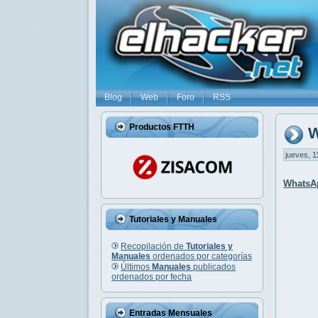
Blog
Web
Foro
RSS
Productos FTTH
W
jueves, 1
WhatsA
Tutoriales y Manuales
Recopilación de
Tutoriales y
Manuales
ordenados por categorías
Últimos
Manuales
publicados
ordenados por fecha
Entradas Mensuales