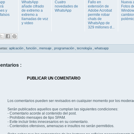
App
WhatsApp
Cuatro
Fallo en
Nueva 
ará
añade cifrado
novedades de
extensión de
Fotos d
es y
de extremo a
WhatsApp
Adobe Acrobat
Window
falsos
extremo a
permite robar
cambio
llamadas de voz
chats de
polémi
y video
WhatsApp de
329 millones d...
uetas:
aplicación
,
función
,
mensaje
,
programación
,
tecnología
,
whatsapp
entarios :
PUBLICAR UN COMENTARIO
Los comentarios pueden ser revisados en cualquier momento por los modera
Serán publicados aquellos que cumplan las siguientes condiciones:
- Comentario acorde al contenido del post.
- Prohibido mensajes de tipo SPAM.
- Evite incluir links innecesarios en su comentario.
- Contenidos ofensivos, amenazas e insultos no serán permitidos.