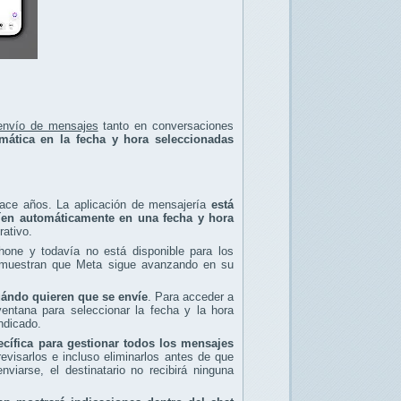
 envío de mensajes
tanto en conversaciones
mática en la fecha y hora seleccionadas
hace años. La aplicación de mensajería
está
íen automáticamente en una fecha y hora
rativo.
hone y todavía no está disponible para los
as muestran que Meta sigue avanzando en su
uándo quieren que se envíe
. Para acceder a
entana para seleccionar la fecha y la hora
ndicado.
ecífica para gestionar todos los mensajes
evisarlos e incluso eliminarlos antes de que
iarse, el destinatario no recibirá ninguna