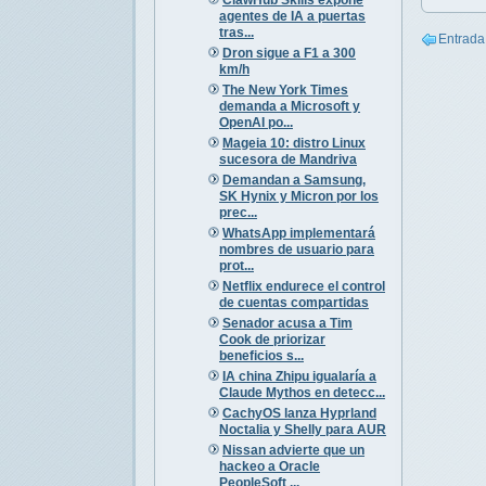
agentes de IA a puertas
tras...
Entrada
Dron sigue a F1 a 300
km/h
The New York Times
demanda a Microsoft y
OpenAI po...
Mageia 10: distro Linux
sucesora de Mandriva
Demandan a Samsung,
SK Hynix y Micron por los
prec...
WhatsApp implementará
nombres de usuario para
prot...
Netflix endurece el control
de cuentas compartidas
Senador acusa a Tim
Cook de priorizar
beneficios s...
IA china Zhipu igualaría a
Claude Mythos en detecc...
CachyOS lanza Hyprland
Noctalia y Shelly para AUR
Nissan advierte que un
hackeo a Oracle
PeopleSoft ...