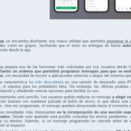
pp
se encuentra diseñando una nueva utilidad que permitirá
programar el
uales como en grupos, facilitando que el texto se entregue de forma
auto
ente desde la app.
p prepara una de las funciones más solicitadas por sus usuarios desde 
llando un sistema que permitirá programar mensajes para que se env
as
, sin necesidad de recurrir a aplicaciones externas o atajos del sistema ope
a característica
ha sido descubierta
en una versión de desarrollo para iP
s, ni siquiera para los probadores beta. Sin embargo, las últimas prueb
tación y añadiendo nuevas opciones para facilitar su uso.
onamiento será sencillo. Los usuarios podrán redactar un mensaje
y elegir c
ción bastará con mantener pulsado el botón de envío, lo que abrirá una v
s. Una vez programado, el mensaje quedará almacenado hasta el momento i
las novedades más interesantes
es la incorporación de una sección esp
mados
. Desde este apartado será posible consultar los envíos pendientes, r
 a su destino. Además, si un mensaje programado se cancela antes de env
ción al respecto.