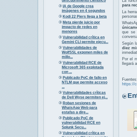
descubrimiento científico
La func
para re
IA de Google crea
imágenes en 4 segundos
La herra
personas
Kodi 22 Piers llega a beta
Meta pierde juicio por
WhatsAp
impacto de redes en
únicame
menores
que se 
convers
Vulnerabilidad crítica en
Gemini CLI permite ejecu...
Según l
Vulnerabilidades de
diez mi
WolfSSL exponen miles de
inmedia
millo...
Por el 
Vulnerabilidad RCE de
llegará 
Microsoft 365 explotada
con ...
Publicado PoC de fallo en
Fuentes
NTLM que permite acceso
https://
...
Vulnerabilidades críticas
Entr
de Dell Wyse permiten ej...
Roban sesiones de
WhatsApp Web para
estafas a dire...
Publicado PoC de
vulnerabilidad RCE en
Splunk Secu...
Vulnerabilidad crítica en