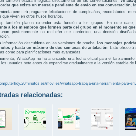
ión también estará integrada directamente en las conversaciones.
WhatsAp
cordar que existe un mensaje pendiente de envío en esa conversación
, f
mienta permitirá programar felicitaciones de cumpleaños, recordatorios, men
 que viven en otros husos horarios.
p también planea extender esta función a los grupos. En este caso
nte a los miembros que formen parte del grupo en el momento en que
unan posteriormente no recibirán ese contenido, una decisión diseñada
ación.
a información descubierta en las versiones de prueba,
los mensajes podrá
nutos y hasta un máximo de dos semanas de antelación
. Esto ofrecerá 
tas como para planificaciones más avanzadas.
momento, WhatsApp no ha anunciado una fecha oficial para el lanzamiento 
a los usuarios beta antes de expandirse gradualmente a la versión estable de l
:
computerhoy.20minutos.es/moviles/whatsapp-trabaja-una-herramienta-para-en
adas relacionadas: