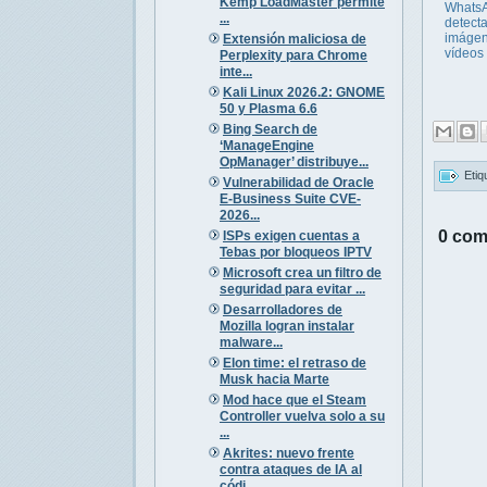
Kemp LoadMaster permite
Whats
...
detect
imágen
Extensión maliciosa de
vídeos 
Perplexity para Chrome
inte...
Kali Linux 2026.2: GNOME
50 y Plasma 6.6
Bing Search de
‘ManageEngine
OpManager’ distribuye...
Etiq
Vulnerabilidad de Oracle
E-Business Suite CVE-
2026...
0 com
ISPs exigen cuentas a
Tebas por bloqueos IPTV
Microsoft crea un filtro de
seguridad para evitar ...
Desarrolladores de
Mozilla logran instalar
malware...
Elon time: el retraso de
Musk hacia Marte
Mod hace que el Steam
Controller vuelva solo a su
...
Akrites: nuevo frente
contra ataques de IA al
códi...