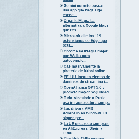
Gemini permite buscar
una app que haga algo
especí...
Organic Maps: La
alternativa a Google Maps
que res...
Microsoft elimina 119
extensiones de Edge que
ocul...
Chrome se integra mejor
con Wallet para
autocomple...
Cae masivamente la
piratería de fútbol online
EE. UU. incauta cientos de
dominios de streaming i...
OpenAI lanza GPT 5.6 y
promete mayor seguridad
Turla, vinculado a Rusia,
usa infraestructura comp...
Los drivers AMD
Adrenalin en Windows 10
siguen pre...
La UE encarece compras
en AliExpress, Shein y
Temu
ClawHub Skills expone