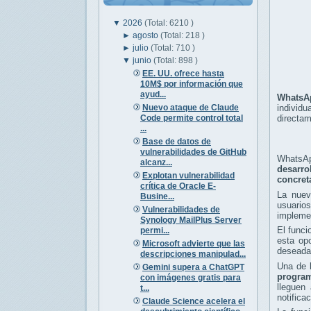
▼
2026
(Total: 6210 )
►
agosto
(Total: 218 )
►
julio
(Total: 710 )
▼
junio
(Total: 898 )
EE. UU. ofrece hasta
10M$ por información que
ayud...
WhatsA
Nuevo ataque de Claude
individ
Code permite control total
directam
...
Base de datos de
vulnerabilidades de GitHub
WhatsAp
alcanz...
desarro
Explotan vulnerabilidad
concret
crítica de Oracle E-
La nuev
Busine...
usuario
Vulnerabilidades de
implemen
Synology MailPlus Server
El funci
permi...
esta op
Microsoft advierte que las
deseada
descripciones manipulad...
Una de 
Gemini supera a ChatGPT
progra
con imágenes gratis para
lleguen
t...
notifica
Claude Science acelera el