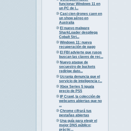
funcionar Windows 11 en
un PC de l...
Casi cien drones caen en
un show aéreo en
Australia
El nuevo malware
SharkLoader despliega
Cobalt Stri...
Windows 11: nueva
recuperación de pago
El FBI advierte que rusos
buscan las claves de rec...
Nuevo ataque de
secuestro de buckets
redirige dato...
Ucrania denuncia que el
servicio de inteligencia r...
Xbox Series S iguala
precio de PS5
IP Crawl, la colección de
webcams abiertas que no
...
Chrome cifrará tus
pestañas abiertas
Una guía para elegir el
mejor DNS público;
práctic...