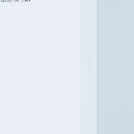
 opinión del STAFF.