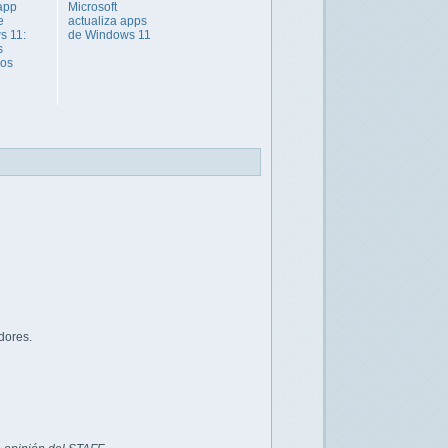
app
Microsoft
e
actualiza apps
s 11:
de Windows 11
s
cos
dores.