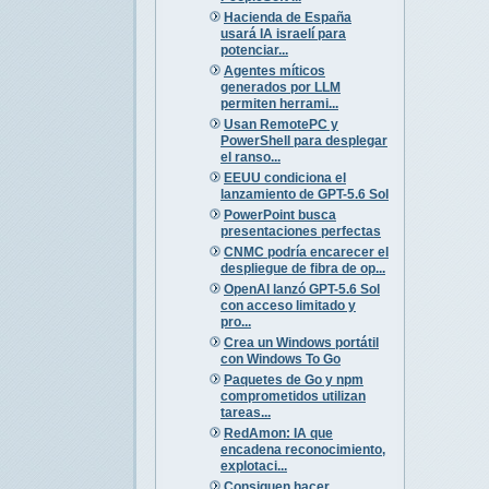
Hacienda de España
usará IA israelí para
potenciar...
Agentes míticos
generados por LLM
permiten herrami...
Usan RemotePC y
PowerShell para desplegar
el ranso...
EEUU condiciona el
lanzamiento de GPT-5.6 Sol
PowerPoint busca
presentaciones perfectas
CNMC podría encarecer el
despliegue de fibra de op...
OpenAI lanzó GPT-5.6 Sol
con acceso limitado y
pro...
Crea un Windows portátil
con Windows To Go
Paquetes de Go y npm
comprometidos utilizan
tareas...
RedAmon: IA que
encadena reconocimiento,
explotaci...
Consiguen hacer