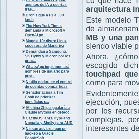
Lo que hace 
agentes de IA a puertas
arquitectura I
tras...
Dron sigue a F1 a 300
Este modelo TI
km/h
The New York Times
de almacenami
demanda a Microsoft y
OpenAI po...
MB y una pant
Mageia 10: distro Linux
siendo viable 
sucesora de Mandriva
Demandan a Samsung,
Ahora, ¿cómo
SK Hynix y Micron por los
prec...
escogido dic
WhatsApp implementará
nombres de usuario para
touchpad que
prot...
como para move
Netflix endurece el control
de cuentas compartidas
Evidentement
Senador acusa a Tim
Cook de priorizar
ejecución, pue
beneficios s...
IA china Zhipu igualaría a
por los recur
Claude Mythos en detecc...
complejas, pe
CachyOS lanza Hyprland
Noctalia y Shelly para AUR
interesantes d
Nissan advierte que un
hackeo a Oracle
PeopleSoft ...