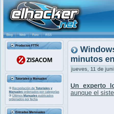
Blog
Web
Foro
RSS
Productos FTTH
Windows 
minutos en
jueves, 11 de jun
Tutoriales y Manuales
Un experto l
Recopilación de
Tutoriales y
aunque el sist
Manuales
ordenados por categorías
Últimos
Manuales
publicados
ordenados por fecha
Entradas Mensuales