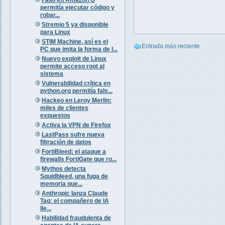
permitía ejecutar código y
robar...
Stremio 5 ya disponible
para Linux
STIM Machine, así es el
Entrada más reciente
PC que imita la forma de l...
Nuevo exploit de Linux
permite acceso root al
sistema
Vulnerabilidad crítica en
python.org permitía fals...
Hackeo en Leroy Merlin:
miles de clientes
expuestos
Activa la VPN de Firefox
LastPass sufre nueva
filtración de datos
FortiBleed: el ataque a
firewalls FortiGate que ro...
Mythos detecta
Squidbleed, una fuga de
memoria que...
Anthropic lanza Claude
Tag: el compañero de IA
lle...
Habilidad fraudulenta de