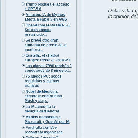
Trump bloquea el acceso
a GPT-5.6
Debe saber qu
Amazon: IA de Mythos
la opinión de
afecta a Fable 5 en AWS
OpenAI presenta GPT-5.6
Sol con acceso
restringido...
Se prevé otro gran
aumento de precio de la
memoria...
Eustella: el chatbot
europeo frente a ChatGPT
Las placas Z990 tendrán 3
conectores de 8 pines pa...
75 juegos PC: pocos
requisitos y buenos
gráficos
Nobel de Medicina
arremete contra Elon
Musk y su p...
La IA aumenta la
desigualdad laboral
Medios demandan a
Microsoft y OpenAI por IA
Ford falla con IA y
recontrata ingenieros
Fallo en Amazon Q