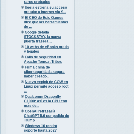
raros probados
Iberia estrena su acceso
gratuito a Internet vía S...
El CEO de Epic Games
dice que las herramientas
de ...
Google detalla
STOCKSTAY, la nueva
puerta trasera ...
10 webs de eBooks gratis
y legales
Fallo de seguridad en
Apache Tomcat Tribes
Firma china de
ciberseguridad asegura
haber creado...
Nuevo exploit de COW en
Linux permite acceso root
...
Qualcomm Dragonfly
C1000: así es la CPU con
más de...
OpenAI retrasaría
ChatGPT 5.6 por pedido de
Trump
Windows 10 tendrá
soporte hasta 2027