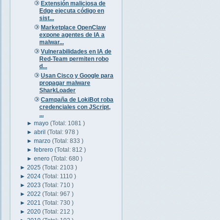
Extensión maliciosa de
Edge ejecuta código en
sist...
Marketplace OpenClaw
expone agentes de IA a
malwar...
Vulnerabilidades en IA de
Red-Team permiten robo
d...
Usan Cisco y Google para
propagar malware
SharkLoader
Campaña de LokiBot roba
credenciales con JScript,
...
►
mayo
(Total: 1081 )
►
abril
(Total: 978 )
►
marzo
(Total: 833 )
►
febrero
(Total: 812 )
►
enero
(Total: 680 )
►
2025
(Total: 2103 )
►
2024
(Total: 1110 )
►
2023
(Total: 710 )
►
2022
(Total: 967 )
►
2021
(Total: 730 )
►
2020
(Total: 212 )