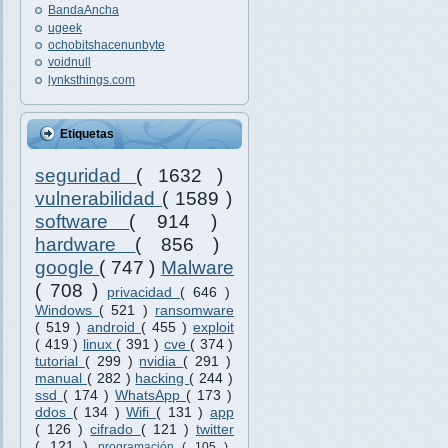
BandaAncha
ugeek
ochobitshacenunbyte
voidnull
lynksthings.com
Etiquetas
seguridad
( 1632 )
vulnerabilidad
( 1589 )
software
( 914 )
hardware
( 856 )
google
( 747 )
Malware
( 708 )
privacidad
( 646 )
Windows
( 521 )
ransomware
( 519 )
android
( 455 )
exploit
( 419 )
linux
( 391 )
cve
( 374 )
tutorial
( 299 )
nvidia
( 291 )
manual
( 282 )
hacking
( 244 )
ssd
( 174 )
WhatsApp
( 173 )
ddos
( 134 )
Wifi
( 131 )
app
( 126 )
cifrado
( 121 )
twitter
( 121 )
programación
( 105 )