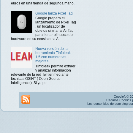
euros en una tienda de segunda mano.
Google lanza Pixel Tag
Google prepara el
lanzamiento de Pixel Tag
, un localizador de
objetos similar al AirTag
para llenar el hueco de
hardware en su ecosistema A...
Nueva versión de la
herramienta Tinfoleak
1.5 con numerosas
mejoras
Tinfoleak permite extraer
y analizar información
relevante de la red Twitter mediante
técnicas OSINT ( Open-Source
Intelligence ). Si ya pe...
Copyleft © 2
Usamos Cookies pr
Los contenidos de este blog es