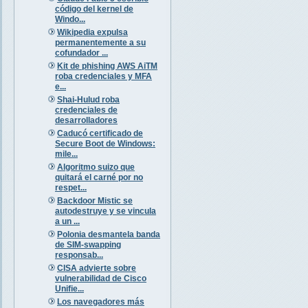
código del kernel de
Windo...
Wikipedia expulsa
permanentemente a su
cofundador ...
Kit de phishing AWS AiTM
roba credenciales y MFA
e...
Shai-Hulud roba
credenciales de
desarrolladores
Caducó certificado de
Secure Boot de Windows:
mile...
Algoritmo suizo que
quitará el carné por no
respet...
Backdoor Mistic se
autodestruye y se vincula
a un ...
Polonia desmantela banda
de SIM-swapping
responsab...
CISA advierte sobre
vulnerabilidad de Cisco
Unifie...
Los navegadores más