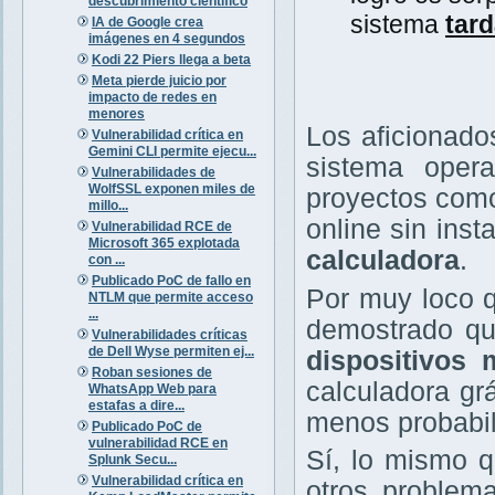
descubrimiento científico
sistema
tard
IA de Google crea
imágenes en 4 segundos
Kodi 22 Piers llega a beta
Meta pierde juicio por
impacto de redes en
menores
Los aficionado
Vulnerabilidad crítica en
Gemini CLI permite ejecu...
sistema opera
Vulnerabilidades de
WolfSSL exponen miles de
proyectos como
millo...
online sin inst
Vulnerabilidad RCE de
Microsoft 365 explotada
calculadora
.
con ...
Publicado PoC de fallo en
Por muy loco 
NTLM que permite acceso
...
demostrado qu
Vulnerabilidades críticas
de Dell Wyse permiten ej...
dispositivos
Roban sesiones de
calculadora gr
WhatsApp Web para
estafas a dire...
menos probabil
Publicado PoC de
vulnerabilidad RCE en
Sí, lo mismo q
Splunk Secu...
Vulnerabilidad crítica en
otros problem