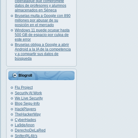
ciberataque que compromete
datos de profesores y alumnos
almacenados en Séneca
Bruselas multa a Google con 890
millones por abusar de su
posición en el mercado
Windows 11 puede ocupar hasta
500 GB de espacio por culpa de
este error
Bruselas obliga a Google a abrir
Android a la IA de la competencia
y a compartir sus datos de
búsqueda
Blogroll
Flu Project
Security At Work
We Live Security
Blog Segu-Info
HackPlayers
TheHackerWay
CyberHades
La9deAnon
DerechoDeLaRed
Snifer@L4b's