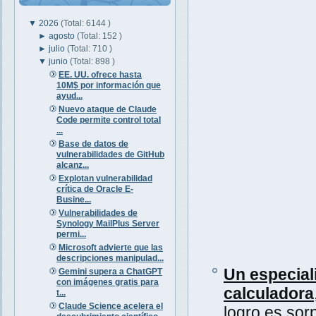
▼
2026
(Total: 6144 )
►
agosto
(Total: 152 )
►
julio
(Total: 710 )
▼
junio
(Total: 898 )
EE. UU. ofrece hasta
10M$ por información que
ayud...
Nuevo ataque de Claude
Code permite control total
...
Base de datos de
vulnerabilidades de GitHub
alcanz...
Explotan vulnerabilidad
crítica de Oracle E-
Busine...
Vulnerabilidades de
Synology MailPlus Server
permi...
Microsoft advierte que las
descripciones manipulad...
Un especial
Gemini supera a ChatGPT
con imágenes gratis para
calculadora
t...
Claude Science acelera el
logro es sor