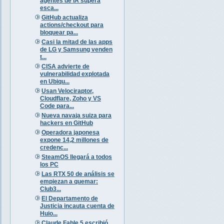
agentes de IA supera
esca...
GitHub actualiza
actions/checkout para
bloquear pa...
Casi la mitad de las apps
de LG y Samsung venden
t...
CISA advierte de
vulnerabilidad explotada
en Ubiqu...
Usan Velociraptor,
Cloudflare, Zoho y VS
Code para...
Nueva navaja suiza para
hackers en GitHub
Operadora japonesa
expone 14,2 millones de
credenc...
SteamOS llegará a todos
los PC
Las RTX 50 de análisis se
empiezan a quemar:
Club3...
El Departamento de
Justicia incauta cuenta de
Huio...
Claude Fable 5 escribió