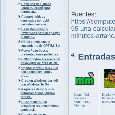
Hacienda de España
usará IA israelí para
potenciar...
Fuentes:
Agentes míticos
https://comput
generados por LLM
permiten herrami...
95-una-calcula
Usan RemotePC y
PowerShell para desplegar
minutos-arran
el ranso...
EEUU condiciona el
lanzamiento de GPT-5.6 Sol
PowerPoint busca
Entradas 
presentaciones perfectas
CNMC podría encarecer el
despliegue de fibra de op...
OpenAI lanzó GPT-5.6 Sol
con acceso limitado y
pro...
Crea un Windows portátil
con Windows To Go
Paquetes de Go y npm
comprometidos utilizan
ScummVM
Donkey 
tareas...
rescata a
64 llega
RedAmon: IA que
Mortadelo y
este ver
Filemón
encadena reconocimiento,
explotaci...
Consiguen hacer