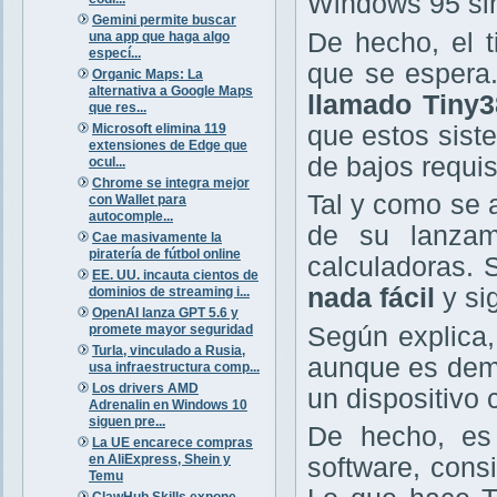
Windows 95 si
Gemini permite buscar
De hecho, el 
una app que haga algo
especí...
que se espera
Organic Maps: La
alternativa a Google Maps
llamado Tiny3
que res...
Microsoft elimina 119
que estos sist
extensiones de Edge que
de bajos requis
ocul...
Chrome se integra mejor
Tal y como se 
con Wallet para
autocomple...
de su lanzam
Cae masivamente la
piratería de fútbol online
calculadoras.
EE. UU. incauta cientos de
nada fácil
y si
dominios de streaming i...
OpenAI lanza GPT 5.6 y
promete mayor seguridad
Según explica
Turla, vinculado a Rusia,
aunque es dem
usa infraestructura comp...
Los drivers AMD
un dispositivo 
Adrenalin en Windows 10
siguen pre...
De hecho, es 
La UE encarece compras
en AliExpress, Shein y
software, cons
Temu
ClawHub Skills expone