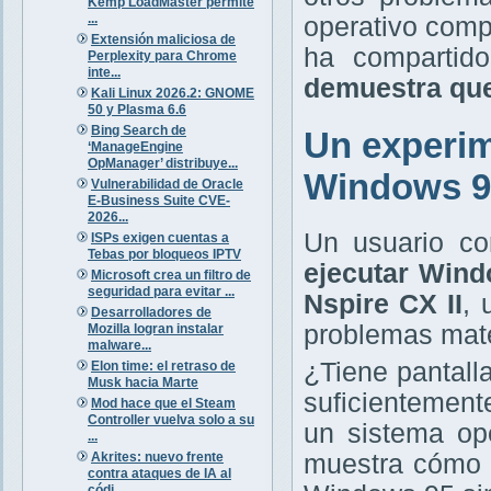
Kemp LoadMaster permite
...
operativo comp
Extensión maliciosa de
ha comparti
Perplexity para Chrome
inte...
demuestra que
Kali Linux 2026.2: GNOME
50 y Plasma 6.6
Bing Search de
Un experim
‘ManageEngine
OpManager’ distribuye...
Windows 95
Vulnerabilidad de Oracle
E-Business Suite CVE-
2026...
Un usuario co
ISPs exigen cuentas a
Tebas por bloqueos IPTV
ejecutar Wind
Microsoft crea un filtro de
seguridad para evitar ...
Nspire CX II
, 
Desarrolladores de
problemas mate
Mozilla logran instalar
malware...
¿Tiene pantall
Elon time: el retraso de
Musk hacia Marte
suficientement
Mod hace que el Steam
Controller vuelva solo a su
un sistema op
...
Akrites: nuevo frente
muestra cómo 
contra ataques de IA al
códi...