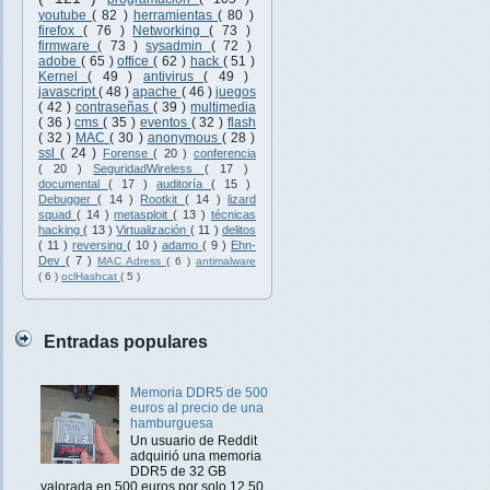
youtube
( 82 )
herramientas
( 80 )
firefox
( 76 )
Networking
( 73 )
firmware
( 73 )
sysadmin
( 72 )
adobe
( 65 )
office
( 62 )
hack
( 51 )
Kernel
( 49 )
antivirus
( 49 )
javascript
( 48 )
apache
( 46 )
juegos
( 42 )
contraseñas
( 39 )
multimedia
( 36 )
cms
( 35 )
eventos
( 32 )
flash
( 32 )
MAC
( 30 )
anonymous
( 28 )
ssl
( 24 )
Forense
( 20 )
conferencia
( 20 )
SeguridadWireless
( 17 )
documental
( 17 )
auditoría
( 15 )
Debugger
( 14 )
Rootkit
( 14 )
lizard
squad
( 14 )
metasploit
( 13 )
técnicas
hacking
( 13 )
Virtualización
( 11 )
delitos
( 11 )
reversing
( 10 )
adamo
( 9 )
Ehn-
Dev
( 7 )
MAC Adress
( 6 )
antimalware
( 6 )
oclHashcat
( 5 )
Entradas populares
Memoria DDR5 de 500
euros al precio de una
hamburguesa
Un usuario de Reddit
adquirió una memoria
DDR5 de 32 GB
valorada en 500 euros por solo 12,50