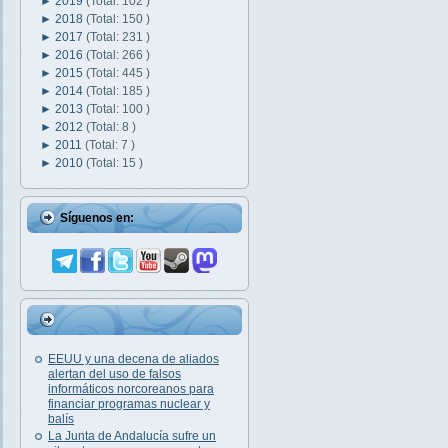
►
2019
(Total: 102 )
►
2018
(Total: 150 )
►
2017
(Total: 231 )
►
2016
(Total: 266 )
►
2015
(Total: 445 )
►
2014
(Total: 185 )
►
2013
(Total: 100 )
►
2012
(Total: 8 )
►
2011
(Total: 7 )
►
2010
(Total: 15 )
Síguenos en:
EEUU y una decena de aliados
alertan del uso de falsos
informáticos norcoreanos para
financiar programas nuclear y
balís
La Junta de Andalucía sufre un