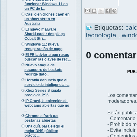
funcionar Windows 11 en
un PC de l...
Casi cien drones caen en
un show aéreo en
Australia
Etiquetas:
cal
El nuevo malware
tecnología
,
wind
SharkLoader despliega
Cobalt Stri...
Windows 11: nueva
recuperación de pago
0 comentar
El FBI advierte que rusos
buscan las claves de rec...
Nuevo ataque de
secuestro de buckets
PUB
redirige dato...
Ucrania denuncia que el
servicio de inteligencia r...
Xbox Series S iguala
Los comentar
precio de PS5
moderadores
IP Crawl, la colección de
webcams abiertas que no
...
Serán publica
Chrome cifrará tus
- Comentario 
pestañas abiertas
- Prohibido 
Una guía para elegir el
- Evite inclui
mejor DNS público;
- Contenidos 
práctic...