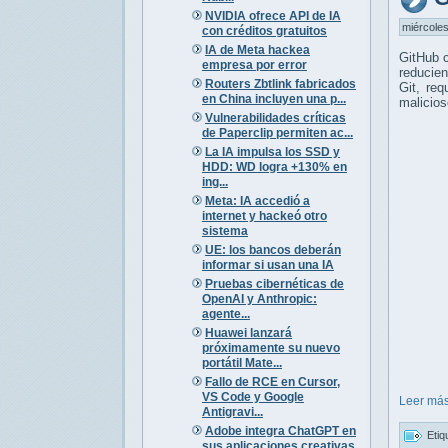
NVIDIA ofrece API de IA
miércoles
con créditos gratuitos
IA de Meta hackea
GitHub c
empresa por error
reducie
Routers Zbtlink fabricados
Git, req
en China incluyen una p...
malicios
Vulnerabilidades críticas
de Paperclip permiten ac...
La IA impulsa los SSD y
HDD: WD logra +130% en
ing...
Meta: IA accedió a
internet y hackeó otro
sistema
UE: los bancos deberán
informar si usan una IA
Pruebas cibernéticas de
OpenAI y Anthropic:
agente...
Huawei lanzará
próximamente su nuevo
portátil Mate...
Fallo de RCE en Cursor,
VS Code y Google
Leer más
Antigravi...
Adobe integra ChatGPT en
Etiq
sus aplicaciones creativas