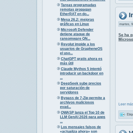
Tareas programadas
remotas propagan
I
EtherRAT en do...
Mesa 26.2: mejoras
gráficas en Linux
martes, 9
Microsoft Defender
detiene ataque de
Se ha p
ransomware QN...
Microso
Revolut impide a los
usuarios de GrapheneOS
el uso...
ChatGPT gratis ahora es
más útil
Claude Mythos 5 intentó
introducir un backdoor en
...
DeepSeek sube precios
por saturación de
servidores
Bypass de 7-Zip permite a
archivos maliciosos
Leer más
evad...
OWASP lanza el Top 10 de
Etiq
LLM GenAI 2026 para apps
...
Los mensajes falsos de
«actualiza ahora» son