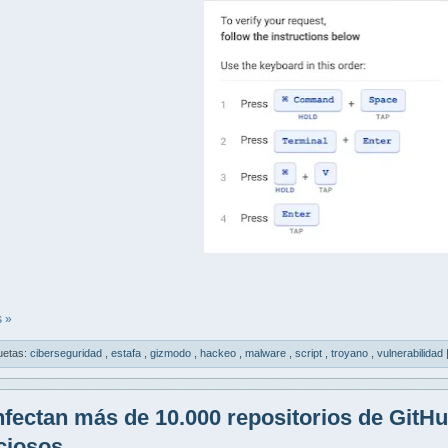
 »
uetas:
ciberseguridad
,
estafa
,
gizmodo
,
hackeo
,
malware
,
script
,
troyano
,
vulnerabilidad
nfectan más de 10.000 repositorios de GitHu
ciosos