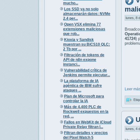
V
mucho...
mali
Los SSD ya no solo
almacenarán datos: NVMe
lunes, 8 
2.4 per...
Open VSX elimina 77
extensiones maliciosas
Broadco
que rob...
Operati
41724
) 
Kioxia y Sandisk
problema
muestran su BiCS10 QLC:
2 Tb por ...
Filtración de tokens de
API de n8n expone
instanci...
Vulnerabilidad crítica de
Jenkins permite ejecutar...
La plataforma de IA
agéntica de IBM sufre
Leer más
ataques ...
Plan de Microsoft para
Etiq
controlar la IA
Más de 4.400 PLC de
Rockwell expuestos en la
red, ...
U
Fallos en WebKit de iCloud
Private Relay filtran I...
lunes, 4 
Filtran detalles y precios
del Pixel Watch 5