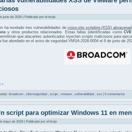
arias vulnerabilidades XSS de VMware permi
ciosos
de junio de 2026 | Publicado por el-brujo
m ha revelado tres vulnerabilidades de
cross-site scripting (XSS) almacenad
ons
y otros productos relacionados. Estas fallas (identificadas como
CVE-
permitirían que atacantes autenticados inyecten scripts maliciosos para ejecu
 fue abordado en el aviso de seguridad VMSA-2026-0004 el 8 de junio de 20
 »
uetas:
broadcom
,
ciberseguridad
,
script
,
vmware
,
vulnerabilidad
,
xss
|
0 comentarios
n script para optimizar Windows 11 en men
de mayo de 2026 | Publicado por el-brujo