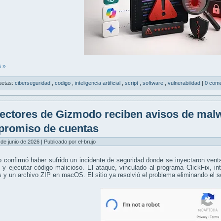
 »
uetas:
ciberseguridad
,
codigo
,
inteligencia artificial
,
script
,
software
,
vulnerabilidad
|
0 come
ectores de Gizmodo reciben avisos de malw
romiso de cuentas
 de junio de 2026 | Publicado por el-brujo
 confirmó haber sufrido un incidente de seguridad donde se inyectaron ve
 y ejecutar código malicioso. El ataque, vinculado al programa ClickFix, i
y un archivo ZIP en macOS. El sitio ya resolvió el problema eliminando el 