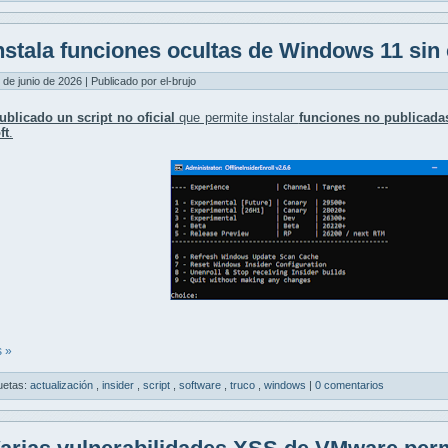
nstala funciones ocultas de Windows 11 sin
 de junio de 2026 | Publicado por el-brujo
ublicado un script no oficial
que permite instalar
funciones no publicad
ft
.
 »
uetas:
actualización
,
insider
,
script
,
software
,
truco
,
windows
|
0 comentarios