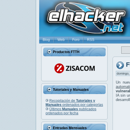
Blog
Web
Foro
RSS
Productos FTTH
F
domingo, 
Un nue
automat
Tutoriales y Manuales
vulnera
IA sin u
desarrol
Recopilación de
Tutoriales y
Manuales
ordenados por categorías
Últimos
Manuales
publicados
ordenados por fecha
Entradas Mensuales