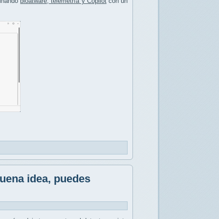
minando
bloatware, telemetría y Copilot
con un
buena idea, puedes