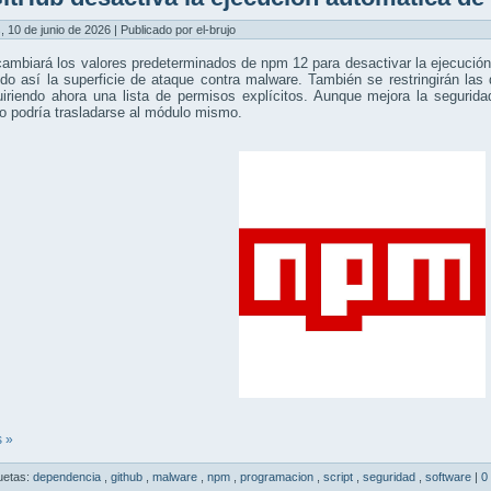
, 10 de junio de 2026 | Publicado por el-brujo
ambiará los valores predeterminados de npm 12 para desactivar la ejecución 
ndo así la superficie de ataque contra malware. También se restringirán l
uiriendo ahora una lista de permisos explícitos. Aunque mejora la segurid
o podría trasladarse al módulo mismo.
 »
uetas:
dependencia
,
github
,
malware
,
npm
,
programacion
,
script
,
seguridad
,
software
|
0