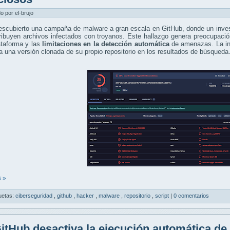
do por el-brujo
scubierto una campaña de malware a gran escala en GitHub, donde un invest
ribuyen archivos infectados con troyanos. Este hallazgo genera preocupaci
ataforma y las
limitaciones en la detección automática
de amenazas. La inv
a una versión clonada de su propio repositorio en los resultados de búsqueda
 »
uetas:
ciberseguridad
,
github
,
hacker
,
malware
,
repositorio
,
script
|
0 comentarios
itHub desactiva la ejecución automática de