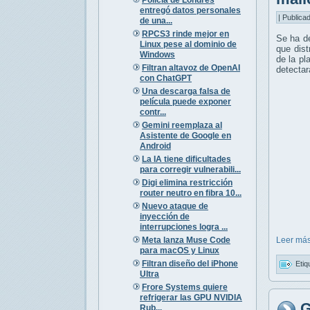
entregó datos personales
| Publica
de una...
RPCS3 rinde mejor en
Se ha de
Linux pese al dominio de
que dist
Windows
de la pl
Filtran altavoz de OpenAI
detectar
con ChatGPT
Una descarga falsa de
película puede exponer
contr...
Gemini reemplaza al
Asistente de Google en
Android
La IA tiene dificultades
para corregir vulnerabili...
Digi elimina restricción
router neutro en fibra 10...
Nuevo ataque de
inyección de
interrupciones logra ...
Meta lanza Muse Code
Leer más
para macOS y Linux
Filtran diseño del iPhone
Etiq
Ultra
Frore Systems quiere
refrigerar las GPU NVIDIA
G
Rub...