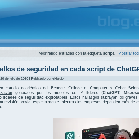
Mostrando entradas con la etiqueta
script
.
Mostrar tod
allos de seguridad en cada script de ChatG
26 de julio de 2026 | Publicado por el-brujo
vo estudio académico del Beacom College of Computer & Cyber Scie
ización
generados por los modelos de IA líderes (
ChatGPT, Microso
bilidades de seguridad explotables
. Estos hallazgos subrayan los graves
na revisión previa, especialmente mientras las empresas dependen más de es
lo.