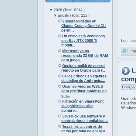
▼
2026
(Total: 6214 )
▼
agosto
(Total: 222 )
Vulnerabilidades en
Claude Code y Gemini CLI
permi...
Un chino está vendiendo
en eBay RTX 2080 Ti
Leer más
modifi...
Microsoft ya no
Etiq
recomienda 32 GB de RAM
para juego...
Ocultan toolkit de control
L
remoto en Oracle para t...
Fallos críticos en agentes
comp
de código de Anthropic,...
Usan servidores WSUS
lunes, 22
para distribuir malware en
em...
Gizmodo
Filtración en SharePoint
usuarios
del gobierno suizo
Windows 
compro...
SilverFox usa software y
controladores confiables ...
Texas frena centros de
datos por falta de energía
...