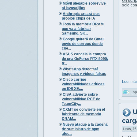
Un
scri
Móvil plegable sobrevive
solo com
al lavavajillas
Anthropic creará sus
propios chips de IA
Toda la memoria DRAM
que va a fabricar
Samsung, SK...
Google quitará de Gmail
envío de correos desde
cue...
ASUS cancela la compra
de una GeForce RTX 5090:
tr...
WhatsApp detectará
imágenes y vídeos falsos
Cisco corrige
Leer más
vulnerabilidades críticas
en IOS XE:...
Etiq
CISA advierte sobre
vulnerabilidad RCE de
TeamCity...
CXMT se convierte en el
U
fabricante de memoria
DRAM...
carg
Nuevo ataque a la cadena
de suministro de npm
lunes, 16
afec...