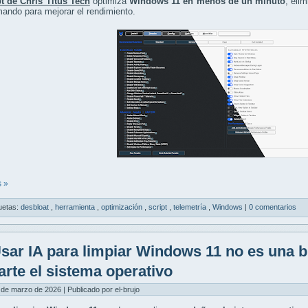
pt de Chris Titus Tech
optimiza
Windows 11 en menos de un minuto
, eli
ando para mejorar el rendimiento.
 »
uetas:
desbloat
,
herramienta
,
optimización
,
script
,
telemetría
,
Windows
|
0 comentarios
sar IA para limpiar Windows 11 no es una 
arte el sistema operativo
 de marzo de 2026 | Publicado por el-brujo