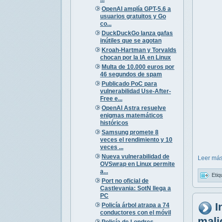
OpenAI amplía GPT-5.6 a
usuarios gratuitos y Go
co...
DuckDuckGo lanza gafas
inútiles que se agotan
Kroah-Hartman y Torvalds
chocan por la IA en Linux
Multa de 10.000 euros por
46 segundos de spam
Publicado PoC para
vulnerabilidad Use-After-
Free e...
OpenAI Astra resuelve
enigmas matemáticos
históricos
Samsung promete 8
veces el rendimiento y 10
veces ...
Nueva vulnerabilidad de
Leer más
OVSwrap en Linux permite
a...
Etiq
Port no oficial de
Castlevania: SotN llega a
PC
I
Policía árbol atrapa a 74
conductores con el móvil
mali
Policía de Londres