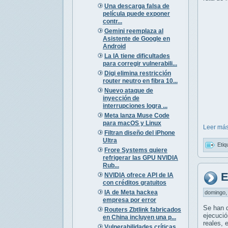
Una descarga falsa de
película puede exponer
contr...
Gemini reemplaza al
Asistente de Google en
Android
La IA tiene dificultades
para corregir vulnerabili...
Digi elimina restricción
router neutro en fibra 10...
Nuevo ataque de
inyección de
interrupciones logra ...
Meta lanza Muse Code
para macOS y Linux
Leer más
Filtran diseño del iPhone
Ultra
Etiq
Frore Systems quiere
refrigerar las GPU NVIDIA
Rub...
E
NVIDIA ofrece API de IA
con créditos gratuitos
IA de Meta hackea
domingo, 
empresa por error
Se han d
Routers Zbtlink fabricados
ejecució
en China incluyen una p...
reales, 
Vulnerabilidades críticas