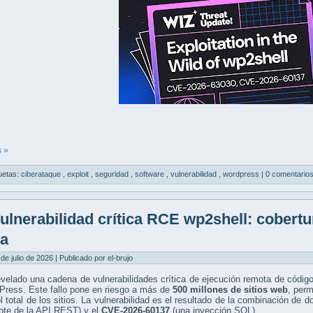
 »
uetas:
ciberataque
,
exploit
,
seguridad
,
software
,
vulnerabilidad
,
wordpress
|
0 comentario
ulnerabilidad crítica RCE wp2shell: cobertu
va
 de julio de 2026 | Publicado por el-brujo
evelado una cadena de vulnerabilidades crítica de ejecución remota de cód
Press. Este fallo pone en riesgo a más de
500 millones de sitios web
, per
ol total de los sitios. La vulnerabilidad es el resultado de la combinación de do
lote de la API REST) y el
CVE-2026-60137
(una inyección SQL).