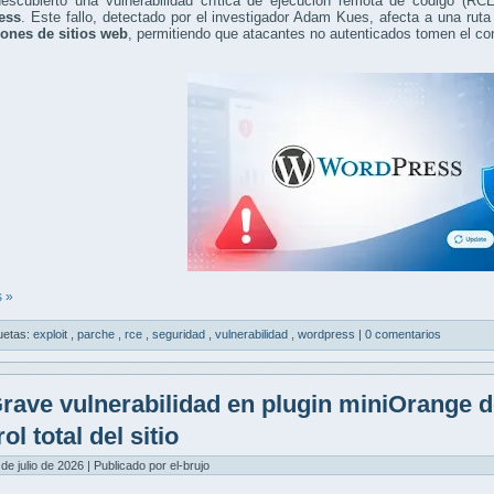
escubierto una vulnerabilidad crítica de ejecución remota de código (R
ess
. Este fallo, detectado por el investigador Adam Kues, afecta a una ru
lones de sitios web
, permitiendo que atacantes no autenticados tomen el contr
 »
uetas:
exploit
,
parche
,
rce
,
seguridad
,
vulnerabilidad
,
wordpress
|
0 comentarios
rave vulnerabilidad en plugin miniOrange 
ol total del sitio
 de julio de 2026 | Publicado por el-brujo