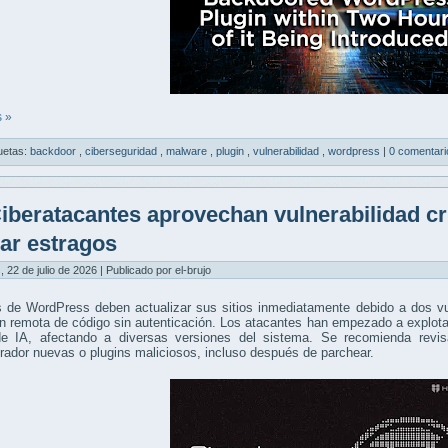
 »
uetas:
backdoor
,
ciberseguridad
,
malware
,
plugin
,
vulnerabilidad
,
wordpress
|
0 comentari
iberatacantes aprovechan vulnerabilidad cr
ar estragos
, 22 de julio de 2026 | Publicado por el-brujo
s de WordPress deben actualizar sus sitios inmediatamente debido a dos vu
n remota de código sin autenticación. Los atacantes han empezado a explota
e IA, afectando a diversas versiones del sistema. Se recomienda revis
rador nuevas o plugins maliciosos, incluso después de parchear.