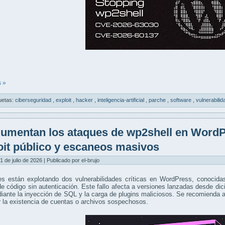
 »
uetas:
ciberseguridad
,
exploit
,
hacker
,
inteligencia-artificial
,
parche
,
software
,
vulnerabili
umentan los ataques de wp2shell en WordP
oit público y escaneos masivos
1 de julio de 2026 | Publicado por el-brujo
es están explotando dos vulnerabilidades críticas en WordPress, conocida
e código sin autenticación. Este fallo afecta a versiones lanzadas desde di
ante la inyección de SQL y la carga de plugins maliciosos. Se recomienda a
r la existencia de cuentas o archivos sospechosos.