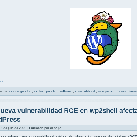
 »
uetas:
ciberseguridad
,
exploit
,
parche
,
software
,
vulnerabilidad
,
wordpress
|
0 comentario
ueva vulnerabilidad RCE en wp2shell afecta 
dPress
8 de julio de 2026 | Publicado por el-brujo