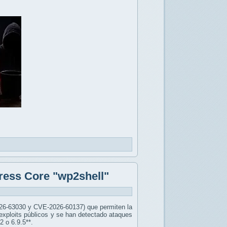
ress Core "wp2shell"
026-63030 y CVE-2026-60137) que permiten la
exploits públicos y se han detectado ataques
2 o 6.9.5**.