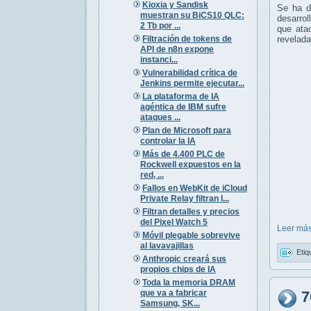
Kioxia y Sandisk
Se ha de
muestran su BiCS10 QLC:
desarro
2 Tb por ...
que ata
Filtración de tokens de
revelada
API de n8n expone
instanci...
Vulnerabilidad crítica de
Jenkins permite ejecutar...
La plataforma de IA
agéntica de IBM sufre
ataques ...
Plan de Microsoft para
controlar la IA
Más de 4.400 PLC de
Rockwell expuestos en la
red, ...
Fallos en WebKit de iCloud
Private Relay filtran I...
Filtran detalles y precios
del Pixel Watch 5
Leer más
Móvil plegable sobrevive
al lavavajillas
Etiq
Anthropic creará sus
propios chips de IA
Toda la memoria DRAM
que va a fabricar
7
Samsung, SK...