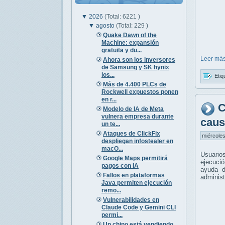
▼
2026
(Total: 6221 )
▼
agosto
(Total: 229 )
Quake Dawn of the
Machine: expansión
gratuita y du...
Leer más
Ahora son los inversores
de Samsung y SK hynix
los...
Etiq
Más de 4.400 PLCs de
Rockwell expuestos ponen
en r...
C
Modelo de IA de Meta
vulnera empresa durante
caus
un te...
Ataques de ClickFix
miércoles
despliegan infostealer en
macO...
Usuario
Google Maps permitirá
ejecució
pagos con IA
ayuda d
Fallos en plataformas
administ
Java permiten ejecución
remo...
Vulnerabilidades en
Claude Code y Gemini CLI
permi...
Un chino está vendiendo