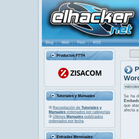
Blog
Web
Foro
RSS
Productos FTTH
P
Wor
miércoles
Tutoriales y Manuales
Se ha d
Embedd
que ata
Recopilación de
Tutoriales y
afecta a
Manuales
ordenados por categorías
Últimos
Manuales
publicados
ordenados por fecha
Entradas Mensuales