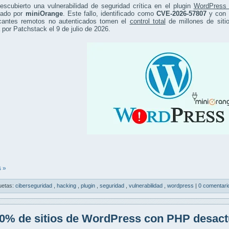
scubierto una vulnerabilidad de seguridad crítica en el plugin
WordPress 
llado por
miniOrange
. Este fallo, identificado como
CVE-2026-57807
y con 
cantes remotos no autenticados tomen el
control total
de millones de siti
 por Patchstack el 9 de julio de 2026.
 »
uetas:
ciberseguridad
,
hacking
,
plugin
,
seguridad
,
vulnerabilidad
,
wordpress
|
0 comentari
0% de sitios de WordPress con PHP desact