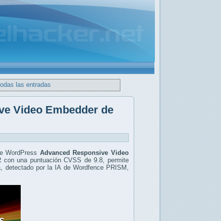
todas las entradas
ive Video Embedder de
 de WordPress
Advanced Responsive Video
2
con una puntuación CVSS de 9.8, permite
a, detectado por la IA de Wordfence PRISM,