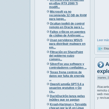
en eBay RTX 2080 Ti
modifi...
Microsoft ya no
recomienda 32 GB de RAM
para juego...
Ocultan toolkit de control
remoto en Oracle para t...
Fallos críticos en agentes
de código de Anthropic,...
Usan servidores WSUS
Leer más
para distribuir malware en
em...
Etiq
Filtración en SharePoint
del gobierno suizo
compro...
A
SilverFox usa software y
controladores confiables ...
expl
Texas frena centros de
datos por falta de energía
martes, 2
...
OpenAI amplía GPT-5.6 a
Atacant
usuarios gratuitos y Go
remota d
co...
web medi
DuckDuckGo lanza gafas
y revisa
inútiles que se agotan
Kroah-Hartman y Torvalds
chocan por la IA en Linux