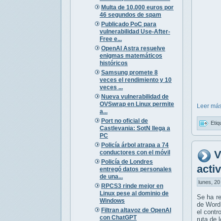
Multa de 10.000 euros por
46 segundos de spam
Publicado PoC para
vulnerabilidad Use-After-
Free e...
OpenAI Astra resuelve
enigmas matemáticos
históricos
Samsung promete 8
veces el rendimiento y 10
veces ...
Nueva vulnerabilidad de
OVSwrap en Linux permite
Leer más
a...
Port no oficial de
Etiq
Castlevania: SotN llega a
PC
Policía árbol atrapa a 74
V
conductores con el móvil
Policía de Londres
acti
entregó datos personales
de una...
lunes, 20
RPCS3 rinde mejor en
Linux pese al dominio de
Se ha r
Windows
de Word
Filtran altavoz de OpenAI
el contr
con ChatGPT
ruta de 