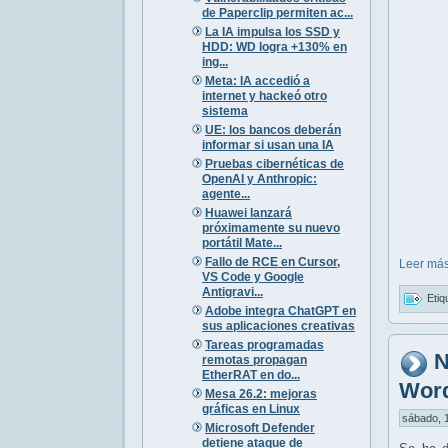
de Paperclip permiten ac...
La IA impulsa los SSD y
HDD: WD logra +130% en
ing...
Meta: IA accedió a
internet y hackeó otro
sistema
UE: los bancos deberán
informar si usan una IA
Pruebas cibernéticas de
OpenAI y Anthropic:
agente...
Huawei lanzará
próximamente su nuevo
portátil Mate...
Fallo de RCE en Cursor,
Leer más
VS Code y Google
Antigravi...
Etiq
Adobe integra ChatGPT en
sus aplicaciones creativas
Tareas programadas
N
remotas propagan
EtherRAT en do...
Wor
Mesa 26.2: mejoras
gráficas en Linux
sábado, 1
Microsoft Defender
detiene ataque de