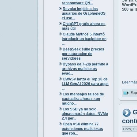
Se ha d
ransomware QN...
WordPr
Revolut impide a los
500 mil
usuarios de GrapheneOS
el uso...
ChatGPT gratis ahora es
más útil
Claude Mythos 5 intentó
introducir un backdoor en
...
DeepSeek sube precios
por saturación de
servidores
Bypass de 7-Zip permite a
archivos maliciosos
evad...
OWASP lanza el Top 10 de
Leer más
LLM GenAI 2026 para apps
...
Etiq
Los mensajes falsos de
«actualiza ahora» son
mucho...
Los SSD ya no solo
G
almacenarán datos: NVMe
2.4 per...
contr
Open VSX elimina 77
extensiones maliciosas
lunes, 13
que rob...