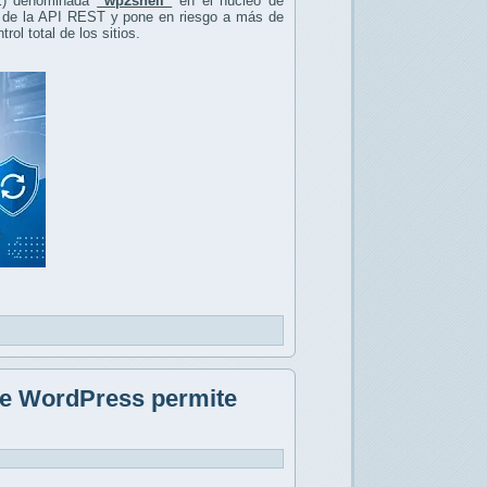
CE) denominada
“wp2shell”
en el núcleo de
ta de la API REST y pone en riesgo a más de
ol total de los sitios.
de WordPress permite