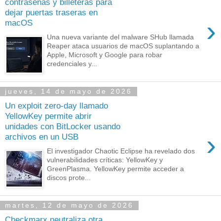
contraseñas y billeteras para
dejar puertas traseras en
›
macOS
Una nueva variante del malware SHub llamada
Reaper ataca usuarios de macOS suplantando a
Apple, Microsoft y Google para robar
credenciales y...
jueves, 14 de mayo de 2026
Un exploit zero-day llamado
YellowKey permite abrir
unidades con BitLocker usando
›
archivos en un USB
El investigador Chaotic Eclipse ha revelado dos
vulnerabilidades críticas: YellowKey y
GreenPlasma. YellowKey permite acceder a
discos prote...
martes, 12 de mayo de 2026
Checkmarx neutraliza otra