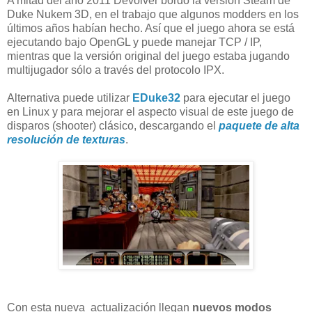
A mitad del año
2011
Devolver
bordó
la versión
Steam
de
Duke
Nukem
3D
, en el trabajo
que algunos
modders
en
los
últimos años
habían hecho.
Así que el
juego ahora se está
ejecutando bajo
OpenGL
y puede manejar
TCP
/ IP,
mientras que la versión
original del juego
estaba jugando
multijugador
sólo
a través del protocolo
IPX.
Alternativa
puede utilizar
EDuke32
para ejecutar el juego
en Linux y
para mejorar
el aspecto visual
de
este juego de
disparos (shooter)
clásico,
descargando el
paquete de
alta
resolución de texturas
.
Con esta nueva actualización llegan
nuevos modos