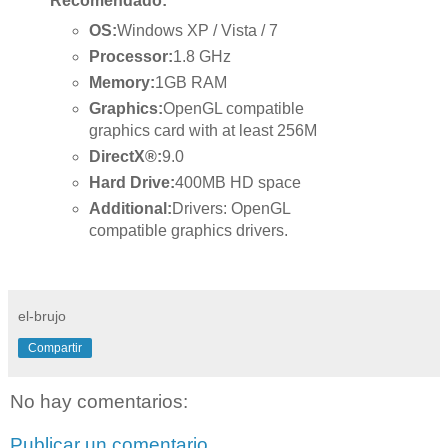
Recomendado:
OS:
Windows XP / Vista / 7
Processor:
1.8 GHz
Memory:
1GB RAM
Graphics:
OpenGL compatible
graphics card with at least 256M
DirectX®:
9.0
Hard Drive:
400MB HD space
Additional:
Drivers: OpenGL
compatible graphics drivers.
el-brujo
Compartir
No hay comentarios:
Publicar un comentario