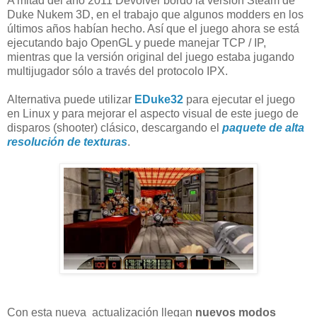
A mitad del año
2011
Devolver
bordó
la versión
Steam
de
Duke
Nukem
3D
, en el trabajo
que algunos
modders
en
los
últimos años
habían hecho.
Así que el
juego ahora se está
ejecutando bajo
OpenGL
y puede manejar
TCP
/ IP,
mientras que la versión
original del juego
estaba jugando
multijugador
sólo
a través del protocolo
IPX.
Alternativa
puede utilizar
EDuke32
para ejecutar el juego
en Linux y
para mejorar
el aspecto visual
de
este juego de
disparos (shooter)
clásico,
descargando el
paquete de
alta
resolución de texturas
.
Con esta nueva actualización llegan
nuevos modos