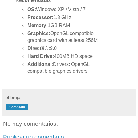
Recomendado:
OS:
Windows XP / Vista / 7
Processor:
1.8 GHz
Memory:
1GB RAM
Graphics:
OpenGL compatible
graphics card with at least 256M
DirectX®:
9.0
Hard Drive:
400MB HD space
Additional:
Drivers: OpenGL
compatible graphics drivers.
el-brujo
Compartir
No hay comentarios:
Publicar un comentario