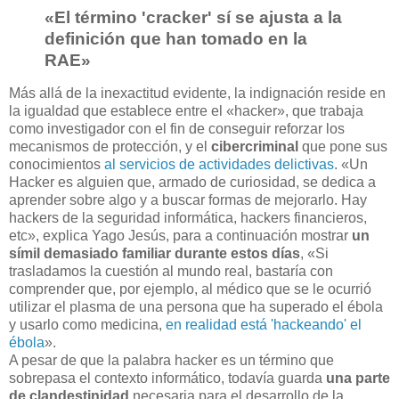
«El término 'cracker' sí se ajusta a la
definición que han tomado en la
RAE»
Más allá de la inexactitud evidente, la indignación reside en
la igualdad que establece entre el «hacker», que trabaja
como investigador con el fin de conseguir reforzar los
mecanismos de protección, y el
cibercriminal
que pone sus
conocimientos
al servicios de actividades delictivas
. «Un
Hacker es alguien que, armado de curiosidad, se dedica a
aprender sobre algo y a buscar formas de mejorarlo. Hay
hackers de la seguridad informática, hackers financieros,
etc», explica Yago Jesús, para a continuación mostrar
un
símil demasiado familiar durante estos días
, «Si
trasladamos la cuestión al mundo real, bastaría con
comprender que, por ejemplo, al médico que se le ocurrió
utilizar el plasma de una persona que ha superado el ébola
y usarlo como medicina,
en realidad está 'hackeando' el
ébola
».
A pesar de que la palabra hacker es un término que
sobrepasa el contexto informático, todavía guarda
una parte
de clandestinidad
necesaria para el desarrollo de la