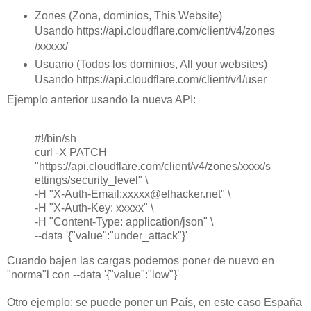
Zones (Zona, dominios, This Website)
Usando https://api.cloudflare.com/client/v4/zones
/xxxxx/
Usuario (Todos los dominios, All your websites)
Usando https://api.cloudflare.com/client/v4/user
Ejemplo anterior usando la nueva API:
#!/bin/sh
curl -X PATCH
"https://api.cloudflare.com/client/v4/zones/xxxx/s
ettings/security_level" \
-H "X-Auth-Email:xxxxx@elhacker.net" \
-H "X-Auth-Key: xxxxx" \
-H "Content-Type: application/json" \
--data '{"value":"under_attack"}'
Cuando bajen las cargas podemos poner de nuevo en
"norma"l con --data '{"value":"low"}'
Otro ejemplo: se puede poner un País, en este caso España