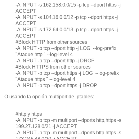
-A INPUT -s 162.158.0.0/15 -p tcp --dport https -j
ACCEPT
-A INPUT -s 104.16.0.0/12 -p tcp --dport https -j
ACCEPT
-A INPUT -s 172.64.0.0/13 -p tcp --dport https -j
ACCEPT
#Block HTTP from other sources
-A INPUT -p tcp --dport http -j LOG --log-prefix
"Ataque http " --log-level 4
-A INPUT -p tcp --dport http -j DROP
#Block HTTPS from other sources
-A INPUT -p tcp --dport https -j LOG --log-prefix
"Ataque https " --log-level 4
-A INPUT -p tcp --dport https -j DROP
O usando la opción multiport de iptables:
#http y https
-A INPUT -p tcp -m multiport --dports http,https -s
199.27.128.0/21 -j ACCEPT
-A INPUT -p tcp -m multiport --dports http,https -s
173.245.48.0/20 -j ACCEPT