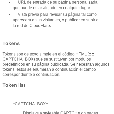
URL
de entrada
de
su
página personalizada
,
que puede estar
alojado
en cualquier lugar
.
Vista previa para
revisar su
página
tal como
aparecerá
a sus
visitantes
,
o
publicar en
subir a
la red de
CloudFlare
.
Tokens
Tokens
son
de texto simple
en el código HTML
(
::
::
CAPTCHA_BOX
)
que
se sustituyen por
módulos
predefinidos
en su página
publicada
.
Se necesitan alguno
s
tokens
;
estos
se enumeran a continuación
el campo
correspondiente
a continuación.
Token list
::CAPTCHA_BOX::
Displays a styleable CAPTCHA on pages