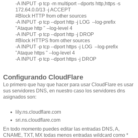
-A INPUT -p tcp -m multiport --dports http,https -s
172.64.0.0/13 -j ACCEPT
#Block HTTP from other sources
-A INPUT -p tcp --dport http -j LOG --log-prefix
"Ataque http " --log-level 4
-A INPUT -p tcp --dport http -j DROP
#Block HTTPS from other sources
-A INPUT -p tcp --dport https -j LOG --log-prefix
"Ataque https " --log-level 4
-A INPUT -p tcp --dport https -j DROP
Configurando CloudFlare
Lo primero que hay que hacer para usar CloudFlare es usar
sus servidores DNS, en nuestro caso los servidores dns
asignados son:
lily.ns.cloudflare.com
sri.ns.cloudflare.com
En todo momento puedes editar las entradas DNS, A,
CNAME, TXT, MX todas menos entradas wildcard como *