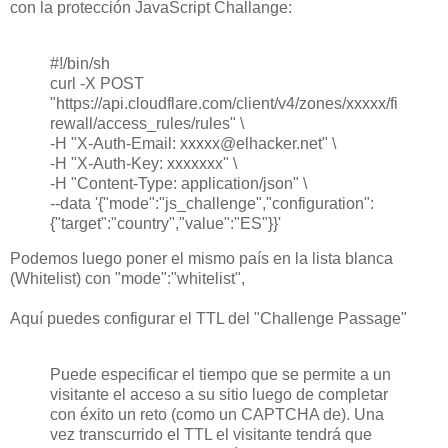
con la protección JavaScript Challange:
#!/bin/sh
curl -X POST
"https://api.cloudflare.com/client/v4/zones/xxxxx/fi
rewall/access_rules/rules" \
-H "X-Auth-Email: xxxxx@elhacker.net" \
-H "X-Auth-Key: xxxxxxx" \
-H "Content-Type: application/json" \
--data '{"mode":"js_challenge","configuration":
{"target":"country","value":"ES"}}'
Podemos luego poner el mismo país en la lista blanca
(Whitelist) con "mode":"whitelist",
Aquí puedes configurar el TTL del "Challenge Passage"
Puede
especificar el tiempo que
se permite a un
visitante
el acceso
a su sitio luego
de completar
con éxito
un reto
(como un
CAPTCHA de
).
Una
vez transcurrido el
TTL
el visitante
tendrá que