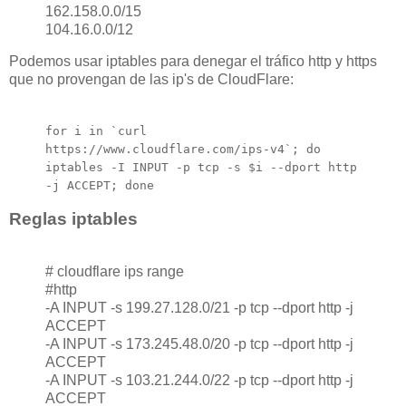
162.158.0.0/15
104.16.0.0/12
Podemos usar iptables para denegar el tráfico http y https
que no provengan de las ip's de CloudFlare:
for
i in
`
curl
https://www.cloudflare.com/ips-v4
`
;
do
iptables -I INPUT -p tcp -s
$i
--dport http
-j ACCEPT;
done
Reglas iptables
# cloudflare ips range
#http
-A INPUT -s 199.27.128.0/21 -p tcp --dport http -j
ACCEPT
-A INPUT -s 173.245.48.0/20 -p tcp --dport http -j
ACCEPT
-A INPUT -s 103.21.244.0/22 -p tcp --dport http -j
ACCEPT