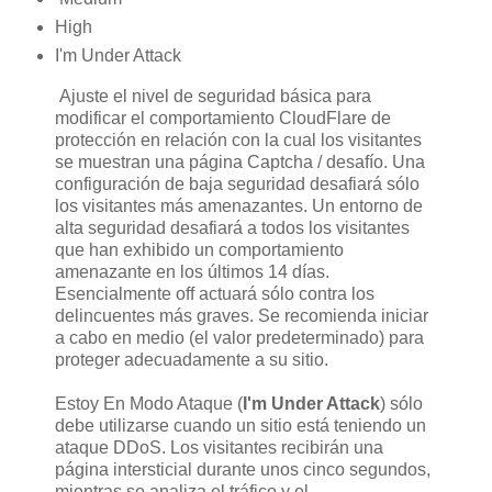
High
I'm Under Attack
Ajuste el nivel de
seguridad básica
para
modificar
el comportamiento
CloudFlare de
protección
en relación con
la cual los visitantes
se muestran
una página
Captcha
/
desafío.
Una
configuración
de baja seguridad
desafiará
sólo
los
visitantes
más amenazantes
.
Un entorno
de
alta seguridad
desafiará
a todos los visitantes
que
han exhibido
un comportamiento
amenazante
en los últimos 14
días.
Esencialmente
off
actuará
sólo contra
los
delincuentes más
graves
.
Se recomienda iniciar
a cabo en
medio
(
el valor predeterminado)
para
proteger adecuadamente a
su sitio
.
Estoy
En Modo
Ataque (
I'm Under Attack
)
sólo
debe utilizarse
cuando un sitio
está teniendo un
ataque
DDoS
.
Los visitantes
recibirán
una
página
intersticial
durante unos cinco
segundos,
mientras
se analiza el
tráfico
y el