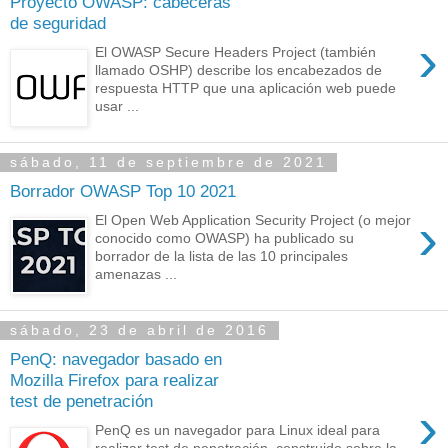
Proyecto OWASP: cabeceras
de seguridad
›
El OWASP Secure Headers Project (también
llamado OSHP) describe los encabezados de
respuesta HTTP que una aplicación web puede
usar ...
sábado, 11 de septiembre de 2021
Borrador OWASP Top 10 2021
›
El Open Web Application Security Project (o mejor
conocido como OWASP) ha publicado su
borrador de la lista de las 10 principales
amenazas ...
sábado, 23 de abril de 2016
PenQ: navegador basado en
Mozilla Firefox para realizar
test de penetración
›
PenQ es un navegador para Linux ideal para
realizar test de penetración, construido sobre la