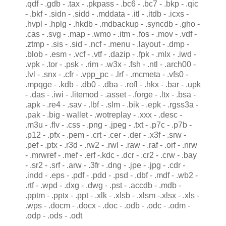
.qdf - .gdb - .tax - .pkpass - .bc6 - .bc7 - .bkp - .qic
- .bkf - .sidn - .sidd - .mddata - .itl - .itdb - .icxs -
.hvpl - .hplg - .hkdb - .mdbackup - .syncdb - .gho -
.cas - .svg - .map - .wmo - .itm - .fos - .mov - .vdf -
.ztmp - .sis - .sid - .ncf - .menu - .layout - .dmp -
.blob - .esm - .vcf - .vtf - .dazip - .fpk - .mlx - .iwd -
.vpk - .tor - .psk - .rim - .w3x - .fsh - .ntl - .arch00 -
.lvl - .snx - .cfr - .vpp_pc - .lrf - .mcmeta - .vfs0 -
.mpqge - .kdb - .db0 - .dba - .rofl - .hkx - .bar - .upk
- .das - .iwi - .litemod - .asset - .forge - .ltx - .bsa -
.apk - .re4 - .sav - .lbf - .slm - .bik - .epk - .rgss3a -
.pak - .big - wallet - .wotreplay - .xxx - .desc -
.m3u - .flv - .css - .png - .jpeg - .txt - .p7c - .p7b -
.p12 - .pfx - .pem - .crt - .cer - .der - .x3f - .srw -
.pef - .ptx - .r3d - .rw2 - .rwl - .raw - .raf - .orf - .nrw
- .mrwref - .mef - .erf -.kdc - .dcr - .cr2 - .crw - .bay
- .sr2 - .srf - .arw - .3fr - .dng - .jpe - .jpg - .cdr -
.indd - .eps - .pdf - .pdd - .psd - .dbf - .mdf - .wb2 -
.rtf - .wpd - .dxg - .dwg - .pst - .accdb - .mdb -
.pptm - .pptx - .ppt - .xlk - .xlsb - .xlsm -.xlsx - .xls -
.wps - .docm - .docx - .doc - .odb - .odc - .odm -
.odp - .ods - .odt