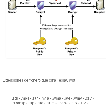
Extensiones de fichero que cifra TeslaCrypt
.sql - .mp4 - .rar - .m4a - .wma - .avi - .wmv - .csv -
.d3dbsp - .zip - .sie - .sum - .ibank - .t13 - .t12 -