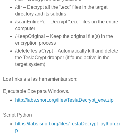
/dir – Decrypt all the “.ecc” files in the target
directory and its subdirs
/scanEntirePc – Decrypt “.ecc” files on the entire
computer
/KeepOriginal – Keep the original file(s) in the
encryption process
/deleteTeslaCrypt – Automatically kill and delete
the TeslaCrypt dropper (if found active in the
target system)
Los links a a las herramientas son:
Ejecutable Exe para Windows.
http://labs.snort.org/files/TeslaDecrypt_exe.zip
Script Python
https://labs.snort.org/files/TeslaDecrypt_python.zi
p