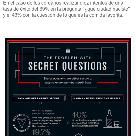
En el caso de los coreanos realizar diez intentos de una
tasa de éxito del 39% en la pregunta "¿qué ciudad naciste"
y el 43% con la cuestión de lo que es la comida favorita.