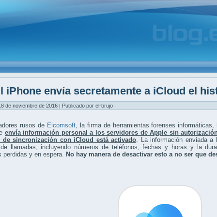
l iPhone envía secretamente a iCloud el his
18 de noviembre de 2016 | Publicado por el-brujo
gadores rusos de
Elcomsoft
, la firma de herramientas forenses informáticas,
ne
envía información personal a los servidores de Apple sin autorizació
o de sincronización con iCloud está activado
. La información enviada a 
o de llamadas, incluyendo números de teléfonos, fechas y horas y la dur
s perdidas y en espera.
No hay manera de desactivar esto a no ser que de