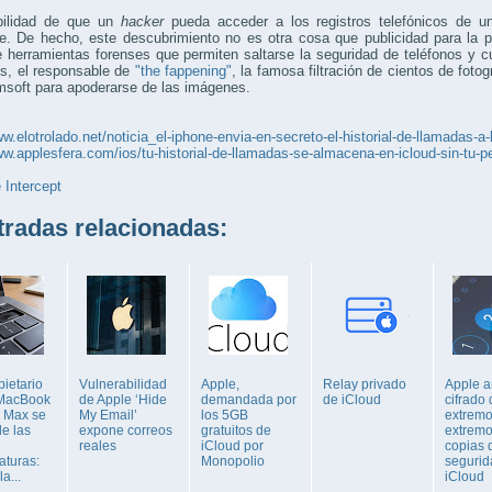
bilidad de que un
hacker
pueda acceder a los registros telefónicos de un
le. De hecho, este descubrimiento no es otra cosa que publicidad para la 
 herramientas forenses que permiten saltarse la seguridad de teléfonos y 
os, el responsable de
"the fappening"
, la famosa filtración de cientos de foto
msoft para apoderarse de las imágenes.
ww.elotrolado.net/noticia_el-iphone-envia-en-secreto-el-historial-de-llamadas-
ww.applesfera.com/ios/tu-historial-de-llamadas-se-almacena-en-icloud-sin-tu-p
 Intercept
adas relacionadas:
ietario
Vulnerabilidad
Apple,
Relay privado
Apple 
 MacBook
de Apple ‘Hide
demandada por
de iCloud
cifrado
 Max se
My Email’
los 5GB
extremo
de las
expone correos
gratuitos de
extremo
reales
iCloud por
copias 
aturas:
Monopolio
segurid
a...
iCloud