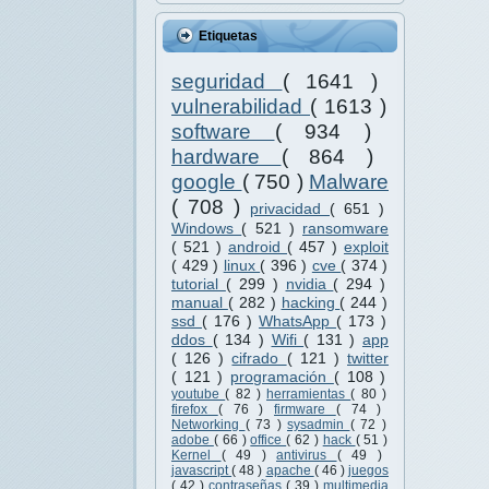
Etiquetas
seguridad
( 1641 )
vulnerabilidad
( 1613 )
software
( 934 )
hardware
( 864 )
google
( 750 )
Malware
( 708 )
privacidad
( 651 )
Windows
( 521 )
ransomware
( 521 )
android
( 457 )
exploit
( 429 )
linux
( 396 )
cve
( 374 )
tutorial
( 299 )
nvidia
( 294 )
manual
( 282 )
hacking
( 244 )
ssd
( 176 )
WhatsApp
( 173 )
ddos
( 134 )
Wifi
( 131 )
app
( 126 )
cifrado
( 121 )
twitter
( 121 )
programación
( 108 )
youtube
( 82 )
herramientas
( 80 )
firefox
( 76 )
firmware
( 74 )
Networking
( 73 )
sysadmin
( 72 )
adobe
( 66 )
office
( 62 )
hack
( 51 )
Kernel
( 49 )
antivirus
( 49 )
javascript
( 48 )
apache
( 46 )
juegos
( 42 )
contraseñas
( 39 )
multimedia