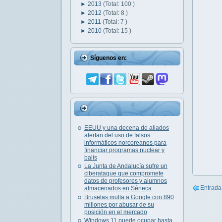
►
2013
(Total: 100 )
►
2012
(Total: 8 )
►
2011
(Total: 7 )
►
2010
(Total: 15 )
Síguenos en:
EEUU y una decena de aliados
alertan del uso de falsos
informáticos norcoreanos para
financiar programas nuclear y
balís
La Junta de Andalucía sufre un
ciberataque que compromete
datos de profesores y alumnos
Entrada
almacenados en Séneca
Bruselas multa a Google con 890
millones por abusar de su
posición en el mercado
Windows 11 puede ocupar hasta