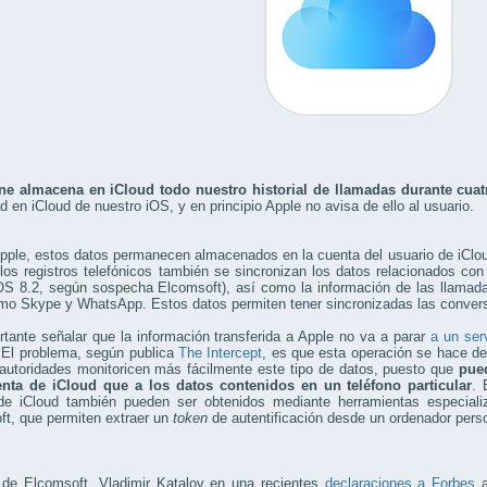
ne almacena en iCloud todo nuestro historial de llamadas durante cua
d en iCloud de nuestro iOS, y en principio Apple no avisa de ello al usuario.
ple, estos datos permanecen almacenados en la cuenta del usuario de iClou
los registros telefónicos también se sincronizan los datos relacionados c
OS 8.2, según sospecha Elcomsoft), así como la información de las llamada
o Skype y WhatsApp. Estos datos permiten tener sincronizadas las conversa
tante señalar que la información transferida a Apple no va a parar
a un ser
 El problema, según publica
The Intercept
, es que esta operación se hace de 
autoridades monitoricen más fácilmente este tipo de datos, puesto que
pue
nta de iCloud que a los datos contenidos en un teléfono particular
. 
de iCloud también pueden ser obtenidos mediante herramientas especiali
t, que permiten extraer un
token
de autentificación desde un ordenador pers
de Elcomsoft, Vladimir Katalov en una recientes
declaraciones a Forbes
a