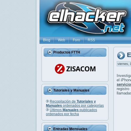
Blog
Web
Foro
RSS
Productos FTTH
E
viernes, 
Investi
el iPho
servici
registr
Tutoriales y Manuales
llamada
Recopilación de
Tutoriales y
Manuales
ordenados por categorías
Últimos
Manuales
publicados
ordenados por fecha
Entradas Mensuales