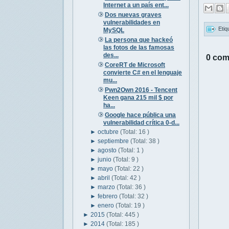
Internet a un país ent...
Dos nuevas graves
vulnerabilidades en
Etiq
MySQL
La persona que hackeó
las fotos de las famosas
des...
0 com
CoreRT de Microsoft
convierte C# en el lenguaje
mu...
Pwn2Own 2016 - Tencent
Keen gana 215 mil $ por
ha...
Google hace pública una
vulnerabilidad crítica 0-d...
►
octubre
(Total: 16 )
►
septiembre
(Total: 38 )
►
agosto
(Total: 1 )
►
junio
(Total: 9 )
►
mayo
(Total: 22 )
►
abril
(Total: 42 )
►
marzo
(Total: 36 )
►
febrero
(Total: 32 )
►
enero
(Total: 19 )
►
2015
(Total: 445 )
►
2014
(Total: 185 )