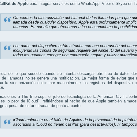
allKit de Apple
para integrar servicios como WhatsApp, Viber o Skype en T
Ofrecemos la sincronización del historial de las llamadas para que n
llamada desde cualquier dispositivo. Apple está profundamente impli
usuarios. Es por ello que ofrecemos a los consumidores la posibilida
Los datos del dispositivo están cifrados con una contraseña del usuar
incluyendo las copias de seguridad requiere del Apple ID del usuario
todos los usuarios escoger una contraseña segura y utilizar autentica
encia de lo que sucede cuando se intenta descargar otro tipo de datos de
s de llamadas no se genera una notificación. La mejor forma de evitar que
var la sincronización o eliminar manualmente los registros del dispositiv
ce.
raciones a The Intercept, el jefe de tecnología de la American Civil Libert
a es lo peor de iCloud", refiriéndose al hecho de que Apple también alma
e a pesar de estar cifradas de punto a punto.
iCloud realmente es el talón de Aquiles de la privacidad de la plata
asociados a iCloud no tienen casillas [para desactivarlos], ni tampoco