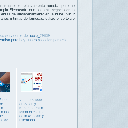
 usuario es relativamente remota, pero no
propia Elcomsoft, que basa su negocio en la
cuentas de almacenamiento en la nube. Sin ir
grafías íntimas de famosas, utilizó el software
a-los-servidores-de-apple_29839
ermiso-pero-hay-una-explicacion-para-ello
añade
Vulnerabilidad
 de
en Safari y
 a
iCloud permitía
 a las
tomar el control
de
de la webcam y
ad de
micrófono ...