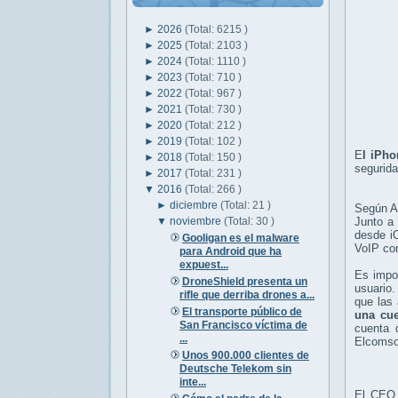
►
2026
(Total: 6215 )
►
2025
(Total: 2103 )
►
2024
(Total: 1110 )
►
2023
(Total: 710 )
►
2022
(Total: 967 )
►
2021
(Total: 730 )
►
2020
(Total: 212 )
►
2019
(Total: 102 )
E
l iPho
►
2018
(Total: 150 )
segurida
►
2017
(Total: 231 )
▼
2016
(Total: 266 )
►
diciembre
(Total: 21 )
Según Ap
▼
noviembre
(Total: 30 )
Junto a 
desde i
Gooligan es el malware
VoIP com
para Android que ha
expuest...
Es impor
DroneShield presenta un
usuario.
rifle que derriba drones a...
que las 
El transporte público de
una cue
San Francisco víctima de
cuenta 
...
Elcomsof
Unos 900.000 clientes de
Deutsche Telekom sin
inte...
El CEO 