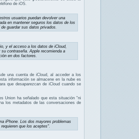
eléfono de iOS.
uestros usuarios puedan devolver una
cada en mantener seguros los datos de los
d de guardar sus datos privados.
io, y el acceso a los datos de iCloud,
 y su contraseña. Apple recomienda a
ción en dos factores.
sde una cuenta de iCloud, al acceder a los
 esta información se almacene en la nube es
o para que desaparezcan de iCloud cuando se
ies Union ha señalado que esta situación "ni
cena los metadatos de las conversaciones de
forma iPhone. Los dos mayores problemas
 requieren que los aceptes".