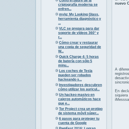
Cómo el padre de la
nuevo C
criptografía moderna se
enfren...
mylg: My Looking Glass,
herramienta diagnóstico y
...
VLC se prepara para dar
soporte de vídeos 360° y
r...
Cómo crear y restaurar
una copia de seguridad de
W...
Quick Charge 4: 5 horas
de batería con sólo 5
minu...
A difer
Los coches de Tesla
registro
pueden ser robados
desacti
hackeando s...
sincroni
Investigadores descubren
cómo utilizar los auricul...
En decla
Un hackeo masivo en
siquier
cajeros automáticos hace
iMesssag
que e...
Tor Project crea un protipo
de sistema móvil súper...
6 pasos para proteger tu
cuenta de Google
PwnFest 2016: Logran