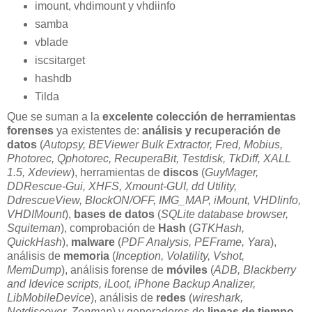
imount, vhdimount y vhdiinfo
samba
vblade
iscsitarget
hashdb
Tilda
Que se suman a la
excelente colección de herramientas
forenses
ya existentes de:
análisis y recuperación de
datos
(
Autopsy, BEViewer Bulk Extractor, Fred, Mobius,
Photorec, Qphotorec, RecuperaBit, Testdisk, TkDiff, XALL
1.5, Xdeview
), herramientas de
discos
(
GuyMager,
DDRescue-Gui, XHFS, Xmount-GUI, dd Utility,
DdrescueView, BlockON/OFF, IMG_MAP, iMount, VHDIinfo,
VHDIMount
),
bases de datos
(
SQLite database browser,
Squiteman
), comprobación de
Hash
(
GTKHash,
QuickHash
),
malware
(
PDF Analysis, PEFrame, Yara
),
análisis de
memoria
(
Inception, Volatility, Vshot,
MemDump
), análisis forense de
móviles
(
ADB, Blackberry
and Idevice scripts, iLoot, iPhone Backup Analizer,
LibMobileDevice
), análisis de
redes
(
wireshark,
Netdiscover, Zenmap
) y generadores de
lineas de tiempo