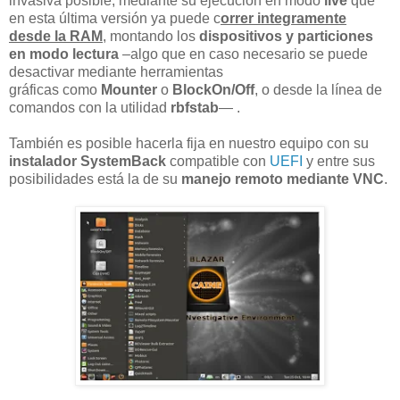
invasiva posible, mediante su ejecución en modo
live
que
en esta última versión ya puede c
orrer integramente
desde la RAM
, montando los
dispositivos y particiones
en modo lectura
–algo que en caso necesario se puede
desactivar mediante herramientas
gráficas como
Mounter
o
BlockOn/Off
, o desde la línea de
comandos con la utilidad
rbfstab
— .
También es posible hacerla fija en nuestro equipo con su
instalador SystemBack
compatible con
UEFI
y entre sus
posibilidades está la de su
manejo remoto mediante VNC
.