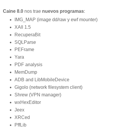
Caine 8.0
nos trae
nuevos programas
:
IMG_MAP (image dd/raw y ewf mounter)
XAll 1.5
RecuperaBit
SQLParse
PEFrame
Yara
PDF analysis
MemDump
ADB and LibMobileDevice
Gigolo (network filesystem client)
Shrew (VPN manager)
wxHexEditor
Jeex
XRCed
PffLib