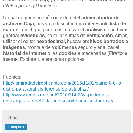
(
Nbtempo, Log2Timeline
).
Un paseo por el menú contextual del
administrador de
archivos Caja
, nos va a descubrir una interesante
lista de
scripts
con el que podemos realizar el
análisis
de archivos,
guardar
evidencias
, calcular sumas de
verificación
,
cifrar
,
utilizar el editor
hexadecimal
, buscar
archivos borrados o
imágenes
, montaje de
volúmenes
seguro y analizar el
historial de internet
o las
cookies
almacenadas (Firefox e
Internet Explorer), entre otras opciones.
Fuentes:
http://lamiradadelreplicante.com/2016/11/02/caine-8-0-la-
distro-para-analisis-forense-se-actualiza/
http://www.redeszone.net/2016/11/02/ya-podemos-
descargar-caine-8-0-la-nueva-suite-analisis-forense/
el-brujo
Compartir