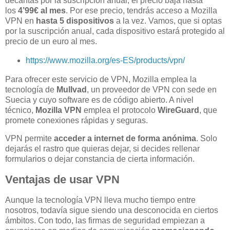
decantas por la suscripción anual, el precio baja hasta
los
4’99€ al mes
. Por ese precio, tendrás acceso a Mozilla
VPN en
hasta 5 dispositivos
a la vez. Vamos, que si optas
por la suscripción anual, cada dispositivo estará protegido al
precio de un euro al mes.
https://www.mozilla.org/es-ES/products/vpn/
Para ofrecer este servicio de VPN, Mozilla emplea la
tecnología de
Mullvad
, un proveedor de VPN con sede en
Suecia y cuyo software es de código abierto. A nivel
técnico,
Mozilla VPN
emplea el protocolo
WireGuard
, que
promete conexiones rápidas y seguras.
VPN permite
acceder a internet de forma anónima
. Solo
dejarás el rastro que quieras dejar, si decides rellenar
formularios o dejar constancia de cierta información.
Ventajas de usar VPN
Aunque la tecnología VPN lleva mucho tiempo entre
nosotros, todavía sigue siendo una desconocida en ciertos
ámbitos. Con todo, las firmas de seguridad empiezan a