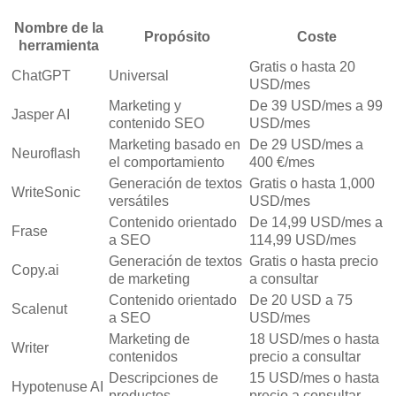
Nombre de la
Propósito
Coste
herramienta
Gratis o hasta 20
ChatGPT
Universal
USD/mes
Marketing y
De 39 USD/mes a 99
Jasper AI
contenido SEO
USD/mes
Marketing basado en
De 29 USD/mes a
Neuroflash
el comportamiento
400 €/mes
Generación de textos
Gratis o hasta 1,000
WriteSonic
versátiles
USD/mes
Contenido orientado
De 14,99 USD/mes a
Frase
a SEO
114,99 USD/mes
Generación de textos
Gratis o hasta precio
Copy.ai
de marketing
a consultar
Contenido orientado
De 20 USD a 75
Scalenut
a SEO
USD/mes
Marketing de
18 USD/mes o hasta
Writer
contenidos
precio a consultar
Descripciones de
15 USD/mes o hasta
Hypotenuse AI
productos
precio a consultar