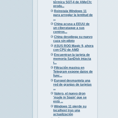
térmica SGT-4 de AMeCh:
produ...
Reinstala Windows 11
para arreglar la lentitud de
...
China acusa a EEUU de
un ciberataque a sus
centros...
China despliega su nuevo
caza sin piloto
ASUS ROG Magic 9, ahora
con CPU de AMD
Encuentran la tarjeta de
memoria SanDisk intacta
t...
Filtración masiva en
Telegram expone datos de
func...
Europol desmantela una
red de granjas de tarjetas
...
Valero, el nuevo dron
'made in Spain' que se
está ...
Windows 11 pierde su
localhost tras una
actualización