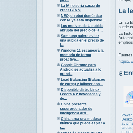
La IA no sería capaz de
La l
crear GTA VI
NEO, el robot doméstico
con IA ya está disponible ...
En su l
Los motivos de la subida
puede co
abrupta del precio de la ...
La histo
Samsung quiere evitar
Automat
una subida en el precio de
empleos 
l...
Windows 11 escaneará la
memoria de forma
Fuentes
proactiva...
https://
Google Chrome para
Android se actualiza a lo
Entr
grand...
Load Balancing (Balanceo
de carga) y failover con ...
Disponible distro Linux:
Fedora 43: novedades y
de...
China presenta
superordenador de
inteligencia arti...
Power 
China crea una medusa
Deskto
biónica que puede espiar a
automa
s...
tareas 
proces