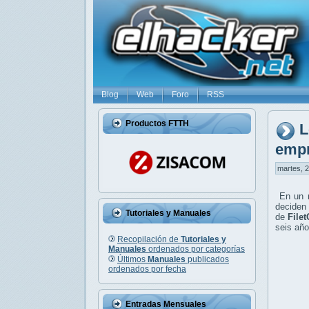
Blog
Web
Foro
RSS
Productos FTTH
L
empr
martes, 2
En un mu
deciden
Tutoriales y Manuales
de
File
seis año
Recopilación de
Tutoriales y
Manuales
ordenados por categorías
Últimos
Manuales
publicados
ordenados por fecha
Entradas Mensuales