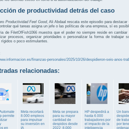
ección de productividad detrás del caso
ibro
Productividad Feel Good
, Ali Abdaal rescata este episodio para destaca
ntrolar qué tareas asigna un jefe o las políticas de una empresa, sí es posib
ria de FiletOfFish1066 muestra que el poder no siempre reside en cambiar l
izar procesos, organizar prioridades o personalizar la forma de trabajar
rígidos o poco estimulantes.
:
www.informacion.es/finanzas-personales/2025/10/26/despidieron-seis-anos-tra
adas relacionadas:
Automate
Meta recortará
Meta se prepara
HP despedirá a
Un ban
p permite
8.000 empleos
para su mayor
hasta 6.000
despide
tizar
para impulsar
cantidad de
trabajadores por
de trab
y
su inversión en
despidos desde
el impacto de la
por tene
os en
IA
2022: 8.000
inteligencia
ordena