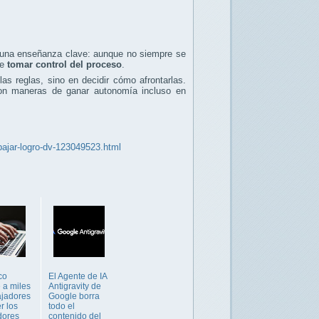
r una enseñanza clave: aunque no siempre se
le
tomar control del proceso
.
as reglas, sino en decidir cómo afrontarlas.
 son maneras de ganar autonomía incluso en
bajar-logro-dv-123049523.html
co
El Agente de IA
 a miles
Antigravity de
ajadores
Google borra
r los
todo el
dores
contenido del