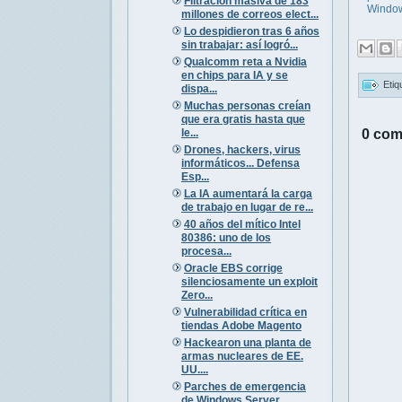
Filtración masiva de 183
Windo
millones de correos elect...
Lo despidieron tras 6 años
sin trabajar: así logró...
Qualcomm reta a Nvidia
en chips para IA y se
Etiq
dispa...
Muchas personas creían
que era gratis hasta que
le...
0 com
Drones, hackers, virus
informáticos... Defensa
Esp...
La IA aumentará la carga
de trabajo en lugar de re...
40 años del mítico Intel
80386: uno de los
procesa...
Oracle EBS corrige
silenciosamente un exploit
Zero...
Vulnerabilidad crítica en
tiendas Adobe Magento
Hackearon una planta de
armas nucleares de EE.
UU....
Parches de emergencia
de Windows Server