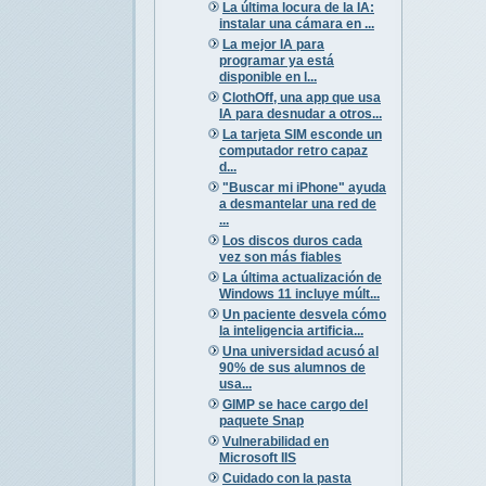
La última locura de la IA:
instalar una cámara en ...
La mejor IA para
programar ya está
disponible en l...
ClothOff, una app que usa
IA para desnudar a otros...
La tarjeta SIM esconde un
computador retro capaz
d...
"Buscar mi iPhone" ayuda
a desmantelar una red de
...
Los discos duros cada
vez son más fiables
La última actualización de
Windows 11 incluye múlt...
Un paciente desvela cómo
la inteligencia artificia...
Una universidad acusó al
90% de sus alumnos de
usa...
GIMP se hace cargo del
paquete Snap
Vulnerabilidad en
Microsoft IIS
Cuidado con la pasta