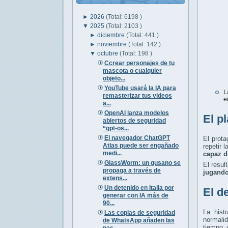
►
2026
(Total: 6198 )
▼
2025
(Total: 2103 )
►
diciembre
(Total: 441 )
►
noviembre
(Total: 142 )
▼
octubre
(Total: 198 )
Ccrear personajes de tu
mascota o cualquier
objeto...
YouTube usará la IA para
L
remasterizar tus videos
e
a...
OpenAI lanza modelos
El p
abiertos de seguridad
“gpt‑os...
El navegador ChatGPT
El prota
Atlas puede ser engañado
repetir 
medi...
capaz d
GlassWorm: un gusano se
El resul
propaga a través de
jugando
extens...
Un detenido en Italia por
El d
generar con IA más de
90...
La hist
Las copias de seguridad
normali
de WhatsApp añaden las
tiempo, 
pas...