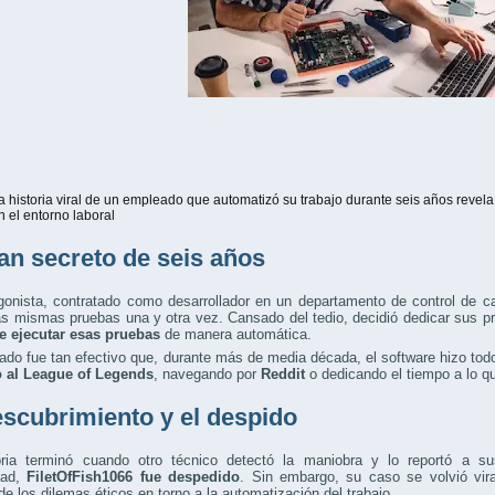
a historia viral de un empleado que automatizó su trabajo durante seis años revela
n el entorno laboral
lan secreto de seis años
gonista, contratado como desarrollador en un departamento de control de c
las mismas pruebas una y otra vez. Cansado del tedio, decidió dedicar sus
e ejecutar esas pruebas
de manera automática.
tado fue tan efectivo que, durante más de media década, el software hizo tod
 al
League of Legends
, navegando por
Reddit
o dedicando el tiempo a lo qu
escubrimiento y el despido
oria terminó cuando otro técnico detectó la maniobra y lo reportó a s
dad,
FiletOfFish1066 fue despedido
. Sin embargo, su caso se volvió vir
de los dilemas éticos en torno a la automatización del trabajo.