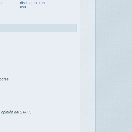
s
disco duro a un
...
usu...
dores.
 opinión del STAFF.