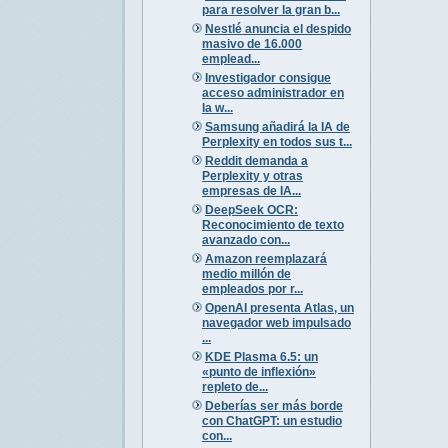
para resolver la gran b...
Nestlé anuncia el despido
masivo de 16.000
emplead...
Investigador consigue
acceso administrador en
la w...
Samsung añadirá la IA de
Perplexity en todos sus t...
Reddit demanda a
Perplexity y otras
empresas de IA...
DeepSeek OCR:
Reconocimiento de texto
avanzado con...
Amazon reemplazará
medio millón de
empleados por r...
OpenAI presenta Atlas, un
navegador web impulsado
...
KDE Plasma 6.5: un
«punto de inflexión»
repleto de...
Deberías ser más borde
con ChatGPT: un estudio
con...