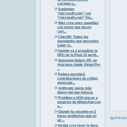
corrigen u...
Suplantan
“microsoft.com” con
“rnicrosoft.com” (ho...
Nike crea unas zapatillas
con motor que hacen
corr...
Chip M5: Todas las
novedades que necesitas
saber d...
Google va a actualizar la
GPU de tu Pixel 10 perió...
Samsung Galaxy XR, un
rival para Apple Vision Pro
...
Fedora permitirá
contribuciones de código
generada...
Anthropic gasta más
dinero del que ingresa
Prohíben a NSO atacar a
usuarios de WhatsApp con
e...
Google ha resuelto en 2
horas problemas que en
Entrada
un ...
Nvidia cree tener la llave