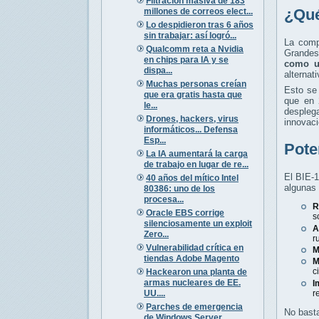
Filtración masiva de 183
¿Qué
millones de correos elect...
Lo despidieron tras 6 años
sin trabajar: así logró...
La comp
Qualcomm reta a Nvidia
Grandes
en chips para IA y se
como u
dispa...
alternat
Muchas personas creían
Esto se
que era gratis hasta que
que en 2
le...
despleg
Drones, hackers, virus
innovaci
informáticos... Defensa
Esp...
Pote
La IA aumentará la carga
de trabajo en lugar de re...
El BIE-1
40 años del mítico Intel
algunas
80386: uno de los
procesa...
R
Oracle EBS corrige
s
silenciosamente un exploit
A
Zero...
r
Vulnerabilidad crítica en
M
tiendas Adobe Magento
M
c
Hackearon una planta de
armas nucleares de EE.
I
UU....
r
Parches de emergencia
No basta
de Windows Server