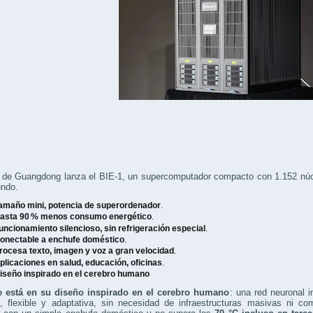
to de Guangdong lanza el BIE-1, un supercomputador compacto con 1.152 nú
undo.
amaño mini, potencia de superordenador
.
asta 90 % menos consumo energético
.
uncionamiento silencioso, sin refrigeración especial
.
onectable a enchufe doméstico
.
rocesa texto, imagen y voz a gran velocidad
.
plicaciones en salud, educación, oficinas
.
iseño inspirado en el cerebro humano
e está en su diseño inspirado en el cerebro humano
: una red neuronal i
e, flexible y adaptativa, sin necesidad de infraestructuras masivas ni co