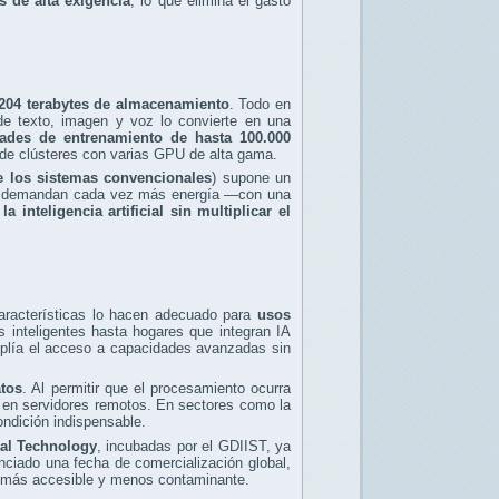
s de alta exigencia
, lo que elimina el gasto
204 terabytes de almacenamiento
. Todo en
e texto, imagen y voz lo convierte en una
dades de entrenamiento de hasta 100.000
l de clústeres con varias GPU de alta gama.
 los sistemas convencionales
) supone un
atos demandan cada vez más energía —con una
la inteligencia artificial sin multiplicar el
características lo hacen adecuado para
usos
s inteligentes hasta hogares que integran IA
amplía el acceso a capacidades avanzadas sin
atos
. Al permitir que el procesamiento ocurra
o en servidores remotos. En sectores como la
ondición indispensable.
cal Technology
, incubadas por el GDIIST, ya
ciado una fecha de comercialización global,
, más accesible y menos contaminante.