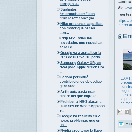
camino 
corrigen u...
Vía
www
Suplantan
“microsoft.com” con
Fuentes
“rnicrosoft.com” (ho...
https://
Nike crea unas zapatillas
el-cons
con motor que hacen
corr...
Entr
Chip M5: Todas las
novedades que necesitas
saber d...
Google va a actualizar la
GPU de tu Pixel 10 perió...
Samsung Galaxy XR, un
rival para Apple Vision Pro
...
Fedora permitirá
CXMT 
contribuciones de código
prepar
generada...
constru
segund
Anthropic gasta más
para a
dinero del que ingresa
la pro
Prohíben a NSO atacar a
de mem
usuarios de WhatsApp con
e...
Google ha resuelto en 2
horas problemas que en
Etiq
un ...
Nvidia cree tener la llave