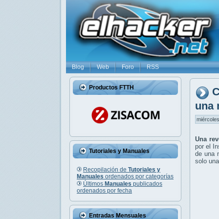
Blog
Web
Foro
RSS
Productos FTTH
C
una 
miércoles
Una rev
por el I
Tutoriales y Manuales
de una 
solo una
Recopilación de
Tutoriales y
Manuales
ordenados por categorías
Últimos
Manuales
publicados
ordenados por fecha
Entradas Mensuales