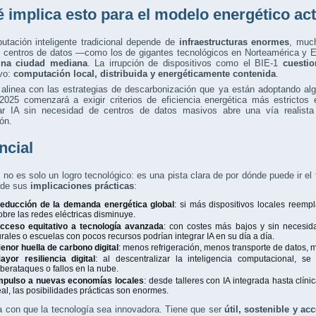
 implica esto para el modelo energético ac
utación inteligente tradicional depende de
infraestructuras enormes
, much
 centros de datos —como los de gigantes tecnológicos en Norteamérica y
na ciudad mediana
. La irrupción de dispositivos como el BIE-1
cuesti
ivo:
computación local, distribuida y energéticamente contenida
.
 alinea con las estrategias de descarbonización que ya están adoptando al
025 comenzará a exigir criterios de eficiencia energética más estrictos e
ar IA sin necesidad de centros de datos masivos abre una vía realista p
ón.
ncial
 no es solo un logro tecnológico: es una pista clara de por dónde puede ir el
 de sus
implicaciones prácticas
:
educción de la demanda energética global
: si más dispositivos locales reemp
obre las redes eléctricas disminuye.
cceso equitativo a tecnología avanzada
: con costes más bajos y sin necesid
urales o escuelas con pocos recursos podrían integrar IA en su día a día.
enor huella de carbono digital
: menos refrigeración, menos transporte de datos
ayor resiliencia digital
: al descentralizar la inteligencia computacional, s
iberataques o fallos en la nube.
mpulso a nuevas economías locales
: desde talleres con IA integrada hasta clín
eal, las posibilidades prácticas son enormes.
 con que la tecnología sea innovadora. Tiene que ser
útil, sostenible y ac