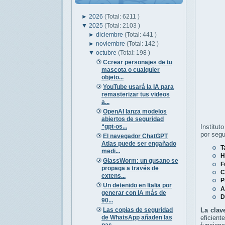
►
2026
(Total: 6211 )
▼
2025
(Total: 2103 )
►
diciembre
(Total: 441 )
►
noviembre
(Total: 142 )
▼
octubre
(Total: 198 )
Ccrear personajes de tu
mascota o cualquier
objeto...
YouTube usará la IA para
remasterizar tus videos
a...
OpenAI lanza modelos
abiertos de seguridad
“gpt‑os...
Institu
por seg
El navegador ChatGPT
Atlas puede ser engañado
T
medi...
H
GlassWorm: un gusano se
F
propaga a través de
C
extens...
P
Un detenido en Italia por
A
generar con IA más de
D
90...
Las copias de seguridad
La clav
de WhatsApp añaden las
eficient
pas...