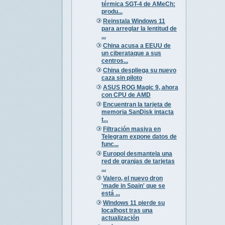
térmica SGT-4 de AMeCh:
produ...
Reinstala Windows 11
para arreglar la lentitud de
...
China acusa a EEUU de
un ciberataque a sus
centros...
China despliega su nuevo
caza sin piloto
ASUS ROG Magic 9, ahora
con CPU de AMD
Encuentran la tarjeta de
memoria SanDisk intacta
t...
Filtración masiva en
Telegram expone datos de
func...
Europol desmantela una
red de granjas de tarjetas
...
Valero, el nuevo dron
'made in Spain' que se
está ...
Windows 11 pierde su
localhost tras una
actualización