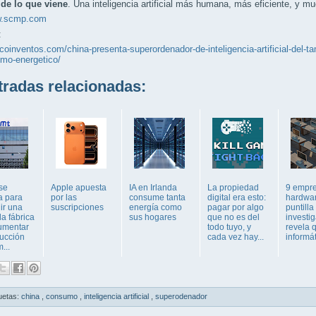
de lo que viene
. Una inteligencia artificial más humana, más eficiente, y 
.scmp.com
:
ecoinventos.com/china-presenta-superordenador-de-inteligencia-artificial-del-
umo-energetico/
adas relacionadas:
se
Apple apuesta
IA en Irlanda
La propiedad
9 empr
a para
por las
consume tanta
digital era esto:
hardwar
ir una
suscripciones
energía como
pagar por algo
puntilla
a fábrica
sus hogares
que no es del
investi
umentar
todo tuyo, y
revela 
ducción
cada vez hay...
informát
...
uetas:
china
,
consumo
,
inteligencia artificial
,
superodenador