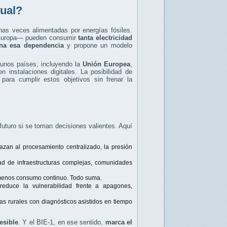
tual?
as veces alimentadas por energías fósiles.
 Europa— pueden consumir
tanta electricidad
ona esa dependencia
y propone un modelo
gunos países, incluyendo la
Unión Europea
,
n instalaciones digitales. La posibilidad de
ara cumplir estos objetivos sin frenar la
 futuro si se toman decisiones valientes. Aquí
lazan al procesamiento centralizado, la presión
ad de infraestructuras complejas, comunidades
, menos consumo continuo. Todo suma.
e reduce la vulnerabilidad frente a apagones,
icas rurales con diagnósticos asistidos en tiempo
cesible
. Y el BIE-1, en ese sentido,
marca el