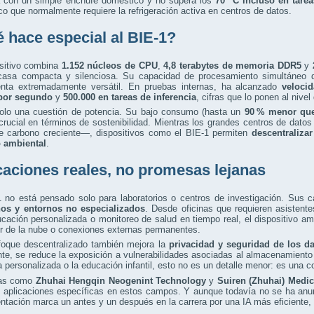
a con un simple enchufe doméstico y no supera los
70 °C incluso en tarea
co que normalmente requiere la refrigeración activa en centros de datos.
 hace especial al BIE-1?
ositivo combina
1.152 núcleos de CPU
,
4,8 terabytes de memoria DDR5
y
casa compacta y silenciosa. Su capacidad de procesamiento simultáneo d
enta extremadamente versátil. En pruebas internas, ha alcanzado
veloci
por segundo
y
500.000 en tareas de inferencia
, cifras que lo ponen al nive
olo una cuestión de potencia. Su bajo consumo (hasta un
90 % menor que
crucial en términos de sostenibilidad. Mientras los grandes centros de d
de carbono creciente—, dispositivos como el BIE-1 permiten
descentralizar 
 ambiental
.
caciones reales, no promesas lejanas
1 no está pensado solo para laboratorios o centros de investigación. Sus 
nos y entornos no especializados
. Desde oficinas que requieren asistente
cación personalizada o monitoreo de salud en tiempo real, el dispositivo 
r de la nube o conexiones externas permanentes.
foque descentralizado también mejora la
privacidad y seguridad de los d
te, se reduce la exposición a vulnerabilidades asociadas al almacenamient
 personalizada o la educación infantil, esto no es un detalle menor: es una c
as como
Zhuhai Hengqin Neogenint Technology
y
Suiren (Zhuhai) Medi
 aplicaciones específicas en estos campos. Y aunque todavía no se ha anun
ntación marca un antes y un después en la carrera por una IA más eficiente