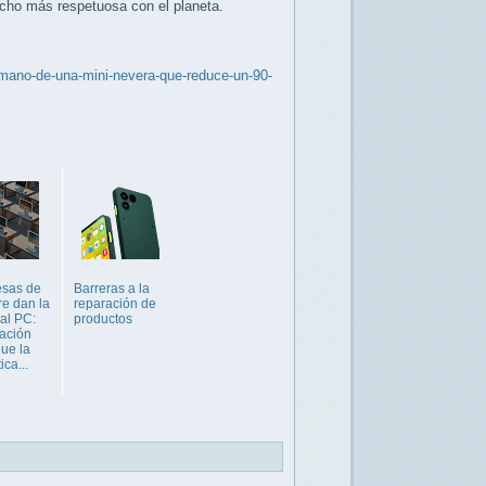
mucho más respetuosa con el planeta.
tamano-de-una-mini-nevera-que-reduce-un-90-
esas de
Barreras a la
e dan la
reparación de
 al PC:
productos
gación
que la
ica...