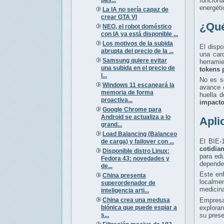
funcion
energéti
La IA no sería capaz de
crear GTA VI
¿Qué
NEO, el robot doméstico
con IA ya está disponible ...
Los motivos de la subida
El disp
abrupta del precio de la ...
una car
Samsung quiere evitar
herrami
una subida en el precio de
tokens 
l...
No es s
Windows 11 escaneará la
avance 
memoria de forma
huella 
proactiva...
impacto
Google Chrome para
Android se actualiza a lo
Apli
grand...
Load Balancing (Balanceo
El BIE-
de carga) y failover con ...
cotidia
Disponible distro Linux:
para edu
Fedora 43: novedades y
depende
de...
Este en
China presenta
localmen
superordenador de
medicina
inteligencia arti...
China crea una medusa
Empres
biónica que puede espiar a
exploran
s...
su prese