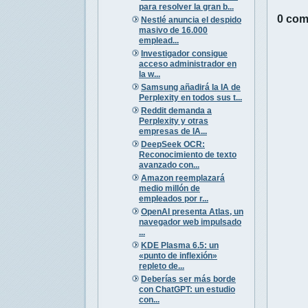
para resolver la gran b...
0 com
Nestlé anuncia el despido
masivo de 16.000
emplead...
Investigador consigue
acceso administrador en
la w...
Samsung añadirá la IA de
Perplexity en todos sus t...
Reddit demanda a
Perplexity y otras
empresas de IA...
DeepSeek OCR:
Reconocimiento de texto
avanzado con...
Amazon reemplazará
medio millón de
empleados por r...
OpenAI presenta Atlas, un
navegador web impulsado
...
KDE Plasma 6.5: un
«punto de inflexión»
repleto de...
Deberías ser más borde
con ChatGPT: un estudio
con...