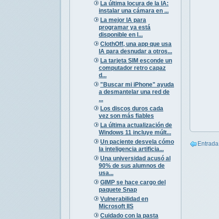
La última locura de la IA:
instalar una cámara en ...
La mejor IA para
programar ya está
disponible en l...
ClothOff, una app que usa
IA para desnudar a otros...
La tarjeta SIM esconde un
computador retro capaz
d...
"Buscar mi iPhone" ayuda
a desmantelar una red de
...
Los discos duros cada
vez son más fiables
La última actualización de
Windows 11 incluye múlt...
Un paciente desvela cómo
Entrada
la inteligencia artificia...
Una universidad acusó al
90% de sus alumnos de
usa...
GIMP se hace cargo del
paquete Snap
Vulnerabilidad en
Microsoft IIS
Cuidado con la pasta