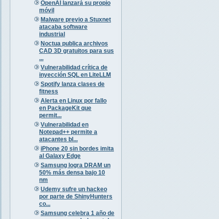
OpenAI lanzará su propio
móvil
Malware previo a Stuxnet
atacaba software
industrial
Noctua publica archivos
CAD 3D gratuitos para sus
...
Vulnerabilidad crítica de
inyección SQL en LiteLLM
Spotify lanza clases de
fitness
Alerta en Linux por fallo
en PackageKit que
permit...
Vulnerabilidad en
Notepad++ permite a
atacantes bl...
iPhone 20 sin bordes imita
al Galaxy Edge
Samsung logra DRAM un
50% más densa bajo 10
nm
Udemy sufre un hackeo
por parte de ShinyHunters
co...
Samsung celebra 1 año de