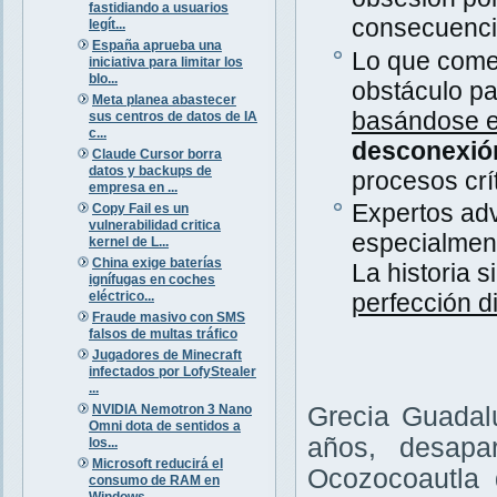
fastidiando a usuarios
consecuenci
legít...
España aprueba una
Lo que comen
iniciativa para limitar los
blo...
obstáculo pa
Meta planea abastecer
basándose en
sus centros de datos de IA
c...
desconexión 
Claude Cursor borra
datos y backups de
procesos crí
empresa en ...
Expertos adv
Copy Fail es un
vulnerabilidad critica
especialment
kernel de L...
China exige baterías
La historia 
ignífugas en coches
eléctrico...
perfección d
Fraude masivo con SMS
falsos de multas tráfico
Jugadores de Minecraft
infectados por LofyStealer
...
NVIDIA Nemotron 3 Nano
Grecia Guadal
Omni dota de sentidos a
años, desapa
los...
Microsoft reducirá el
Ocozocoautla 
consumo de RAM en
Windows