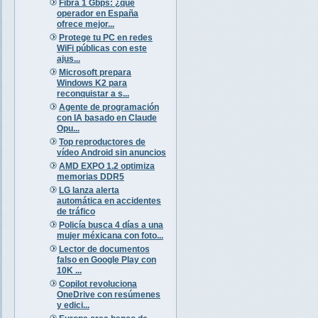
Fibra 1 Gbps: ¿qué
operador en España
ofrece mejor...
Protege tu PC en redes
WiFi públicas con este
ajus...
Microsoft prepara
Windows K2 para
reconquistar a s...
Agente de programación
con IA basado en Claude
Opu...
Top reproductores de
vídeo Android sin anuncios
AMD EXPO 1.2 optimiza
memorias DDR5
LG lanza alerta
automática en accidentes
de tráfico
Policía busca 4 días a una
mujer méxicana con foto...
Lector de documentos
falso en Google Play con
10K ...
Copilot revoluciona
OneDrive con resúmenes
y edici...