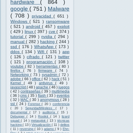
hardware
( 864 )
google
( 751 )
Malware
( 708 )
privacidad
( 651 )
Windows
( 521 )
ransomware
( 521 )
android
( 457 )
exploit
( 429 )
linux
( 397 )
cve
( 374 )
tutorial
( 299 )
nvidia
( 294 )
manual
( 282 )
hacking
( 244 )
ssd
( 176 )
WhatsApp
( 173 )
ddos
( 134 )
Wifi
( 131 )
app
( 126 )
cifrado
( 121 )
twitter
( 121 )
programación
( 108 )
youtube
( 82 )
herramientas
( 80 )
firefox
( 76 )
firmware
( 74 )
Networking
( 73 )
sysadmin
( 72 )
adobe
( 66 )
office
( 62 )
hack
( 51 )
Kernel
( 49 )
antivirus
( 49 )
javascript
( 48 )
apache
( 46 )
juegos
( 42 )
contraseñas
( 39 )
multimedia
( 36 )
cms
( 35 )
flash
( 33 )
eventos
( 32 )
MAC
( 30 )
anonymous
( 28 )
ssl
( 24 )
Forense
( 20 )
conferencia
( 20 )
SeguridadWireless
( 17 )
documental
( 17 )
auditoría
( 15 )
Debugger
( 14 )
Rootkit
( 14 )
lizard
squad
( 14 )
metasploit
( 13 )
técnicas
hacking
( 13 )
Virtualización
( 11 )
delitos
( 11 )
reversing
( 10 )
adamo
( 9 )
Ehn-