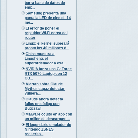
borra base de datos de
emp...
Samsung presenta una
pantalla LED de cine de 14
me...
El error de poner el
repetidor Wi-Fi cerca del
router
Linux: el kernel superará
pronto los 40 millones d...
China muestra a
Lingsheng, el
superordenador a exa...
NVIDIA lanza una GeForce
RTX 5070 Laptop con 12
GB...
Alertan sobre Claude
Mythos capaz detectar
vulnera...
Claude ahora detecta
fallos en código con
Bugcrawl
Malware oculto en app con
un millón de descargas: ...
El legendario emulador de
Nintendo ZSNES
reescrito...