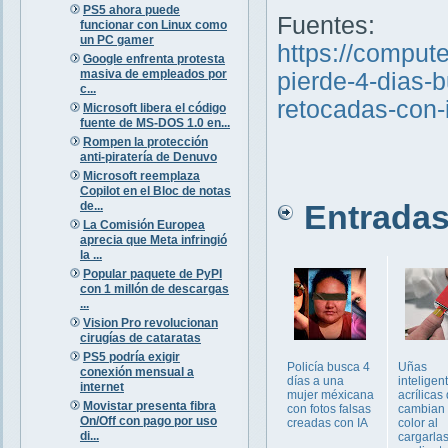
PS5 ahora puede
Fuentes:
funcionar con Linux como
un PC gamer
https://comput
Google enfrenta protesta
masiva de empleados por
pierde-4-dias-
c...
retocadas-con-
Microsoft libera el código
fuente de MS-DOS 1.0 en...
Rompen la protección
anti-piratería de Denuvo
Microsoft reemplaza
Copilot en el Bloc de notas
Entradas 
de...
La Comisión Europea
aprecia que Meta infringió
la ...
Popular paquete de PyPI
con 1 millón de descargas
...
Vision Pro revolucionan
cirugías de cataratas
PS5 podría exigir
Policía busca 4
Uñas
conexión mensual a
días a una
inteligen
internet
mujer méxicana
acrílicas
Movistar presenta fibra
con fotos falsas
cambian
On/Off con pago por uso
creadas con IA
color al
di...
cargarla