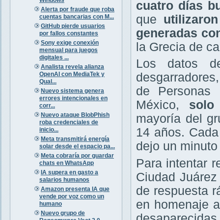
cuatro días b
Alerta por fraude que roba
que
utilizaro
cuentas bancarias con M...
GitHub pierde usuarios
generadas con 
por fallos constantes
Sony exige conexión
la Grecia de c
mensual para juegos
digitales ...
Los datos d
Analista revela alianza
OpenAI con MediaTek y
desgarradores,
Qual...
de Personas 
Nuevo sistema genera
errores intencionales en
México,
sol
corr...
Nuevo ataque BlobPhish
mayoría del gr
roba credenciales de
14 años. Cada
inicio...
Meta transmitirá energía
dejo un minuto
solar desde el espacio pa...
Meta cobraría por guardar
Para intentar 
chats en WhatsApp
IA supera en gasto a
Ciudad Juárez
salarios humanos
de respuesta r
Amazon presenta IA que
vende por voz como un
en homenaje a
humano
Nuevo grupo de
desaparecidas 