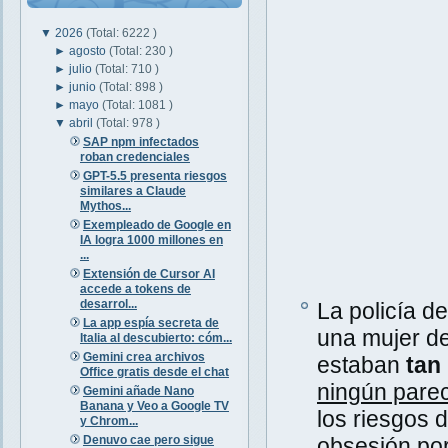
▼
2026
(Total: 6222 )
►
agosto
(Total: 230 )
►
julio
(Total: 710 )
►
junio
(Total: 898 )
►
mayo
(Total: 1081 )
▼
abril
(Total: 978 )
SAP npm infectados
roban credenciales
GPT-5.5 presenta riesgos
similares a Claude
Mythos...
Exempleado de Google en
IA logra 1000 millones en
...
Extensión de Cursor AI
accede a tokens de
desarrol...
La policía d
La app espía secreta de
una mujer de
Italia al descubierto: cóm...
Gemini crea archivos
estaban
tan 
Office gratis desde el chat
ningún parec
Gemini añade Nano
Banana y Veo a Google TV
los riesgos 
y Chrom...
Denuvo cae pero sigue
obsesión por