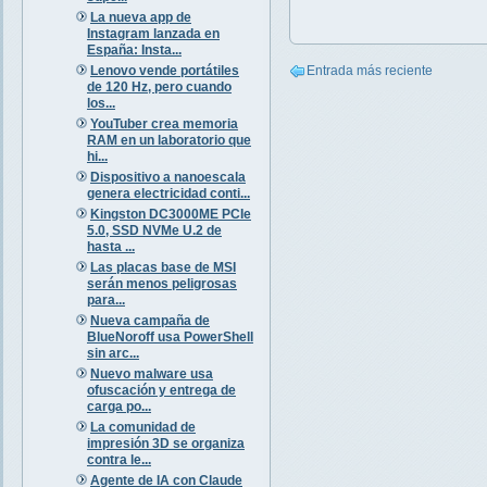
La nueva app de
Instagram lanzada en
España: Insta...
Lenovo vende portátiles
Entrada más reciente
de 120 Hz, pero cuando
los...
YouTuber crea memoria
RAM en un laboratorio que
hi...
Dispositivo a nanoescala
genera electricidad conti...
Kingston DC3000ME PCIe
5.0, SSD NVMe U.2 de
hasta ...
Las placas base de MSI
serán menos peligrosas
para...
Nueva campaña de
BlueNoroff usa PowerShell
sin arc...
Nuevo malware usa
ofuscación y entrega de
carga po...
La comunidad de
impresión 3D se organiza
contra le...
Agente de IA con Claude