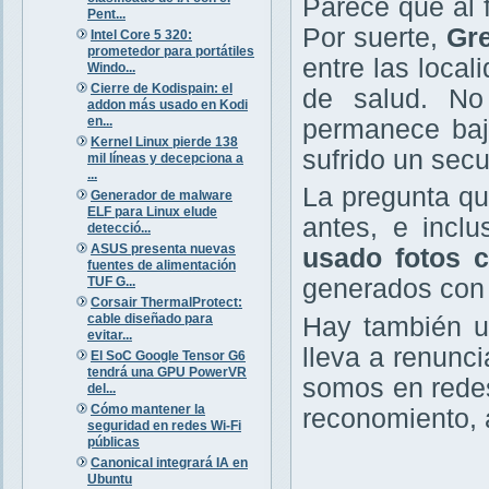
Parece que al f
Pent...
Por suerte,
Gre
Intel Core 5 320:
prometedor para portátiles
entre las loca
Windo...
Cierre de Kodispain: el
de salud. No
addon más usado en Kodi
en...
permanece bajo
Kernel Linux pierde 138
sufrido un sec
mil líneas y decepciona a
...
La pregunta qu
Generador de malware
ELF para Linux elude
antes, e incl
detecció...
ASUS presenta nuevas
usado fotos c
fuentes de alimentación
TUF G...
generados con 
Corsair ThermalProtect:
cable diseñado para
Hay también u
evitar...
lleva a renunci
El SoC Google Tensor G6
tendrá una GPU PowerVR
somos en redes
del...
Cómo mantener la
reconomiento, a
seguridad en redes Wi-Fi
públicas
Canonical integrará IA en
Ubuntu