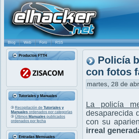
Blog
Web
Foro
RSS
Productos FTTH
Policía 
con fotos 
martes, 28 de abr
Tutoriales y Manuales
La policía m
Recopilación de
Tutoriales y
desaparecida 
Manuales
ordenados por categorías
Últimos
Manuales
publicados
con su aparien
ordenados por fecha
irreal generada
Entradas Mensuales