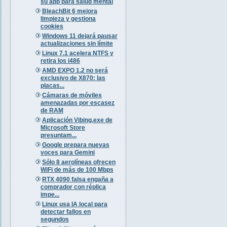
su app para salud mental
BleachBit 6 mejora
limpieza y gestiona
cookies
Windows 11 dejará pausar
actualizaciones sin límite
Linux 7.1 acelera NTFS y
retira los i486
AMD EXPO 1.2 no será
exclusivo de X870: las
placas...
Cámaras de móviles
amenazadas por escasez
de RAM
Aplicación Vibing.exe de
Microsoft Store
presuntam...
Google prepara nuevas
voces para Gemini
Sólo 8 aerolíneas ofrecen
WiFi de más de 100 Mbps
RTX 4090 falsa engaña a
comprador con réplica
impe...
Linux usa IA local para
detectar fallos en
segundos