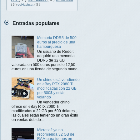
Dev
( 7 )
MAC Adress
( 6 )
antimalware
( 6 )
oclHashcat
( 5 )
Entradas populares
Memoria DDR5 de 500
euros al precio de una
hamburguesa
Un usuario de Reddit
adquirió una memoria
DDR5 de 32 GB
valorada en 500 euros por solo 12,50
euros en una tienda de segunda mano.
Un chino está vendiendo
en eBay RTX 2080 Ti
modificadas con 22 GB
por 500$ y están
volando
Un vendedor chino
ofrece en eBay RTX 2080 Ti
modificadas a 22 GB por 500 dólares ,
las cuales están teniendo un gran éxito
en ventas debido...
Microsoft ya no
recomienda 32 GB de
RAM para juegos en