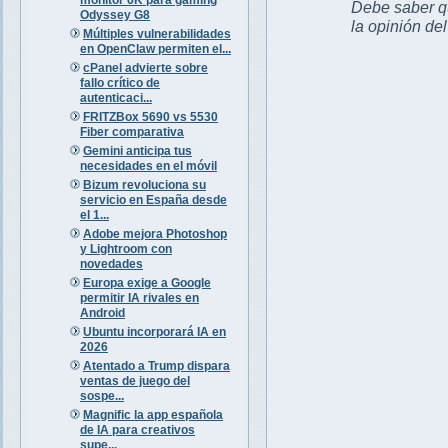
Debe saber qu
Odyssey G8
la opinión de
Múltiples vulnerabilidades
en OpenClaw permiten el...
cPanel advierte sobre
fallo crítico de
autenticaci...
FRITZBox 5690 vs 5530
Fiber comparativa
Gemini anticipa tus
necesidades en el móvil
Bizum revoluciona su
servicio en España desde
el 1...
Adobe mejora Photoshop
y Lightroom con
novedades
Europa exige a Google
permitir IA rivales en
Android
Ubuntu incorporará IA en
2026
Atentado a Trump dispara
ventas de juego del
sospe...
Magnific la app española
de IA para creativos
supe...