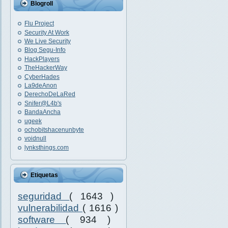
Blogroll
Flu Project
Security At Work
We Live Security
Blog Segu-Info
HackPlayers
TheHackerWay
CyberHades
La9deAnon
DerechoDeLaRed
Snifer@L4b's
BandaAncha
ugeek
ochobitshacenunbyte
voidnull
lynksthings.com
Etiquetas
seguridad
( 1643 )
vulnerabilidad
( 1616 )
software
( 934 )