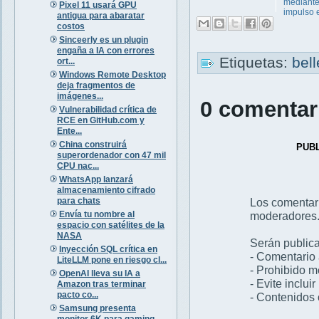
mediant
Pixel 11 usará GPU
impulso el
antigua para abaratar
costos
Sinceerly es un plugin
engaña a IA con errores
Etiquetas:
bel
ort...
Windows Remote Desktop
deja fragmentos de
imágenes...
0 comentar
Vulnerabilidad crítica de
RCE en GitHub.com y
Ente...
China construirá
PUB
superordenador con 47 mil
CPU nac...
WhatsApp lanzará
almacenamiento cifrado
para chats
Los comentar
Envía tu nombre al
moderadores
espacio con satélites de la
NASA
Serán publica
Inyección SQL crítica en
- Comentario 
LiteLLM pone en riesgo cl...
- Prohibido 
OpenAI lleva su IA a
- Evite inclui
Amazon tras terminar
pacto co...
- Contenidos 
Samsung presenta
monitor 6K para gaming