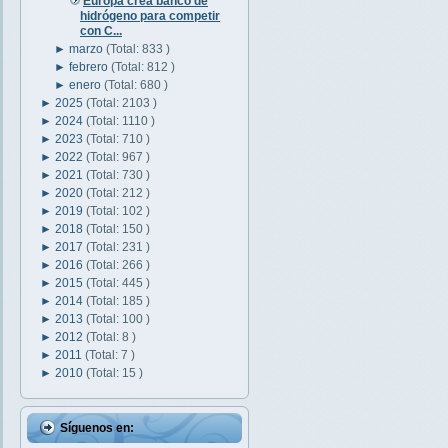
Europa crea banco de
hidrógeno para competir
con C...
►
marzo
(Total: 833 )
►
febrero
(Total: 812 )
►
enero
(Total: 680 )
►
2025
(Total: 2103 )
►
2024
(Total: 1110 )
►
2023
(Total: 710 )
►
2022
(Total: 967 )
►
2021
(Total: 730 )
►
2020
(Total: 212 )
►
2019
(Total: 102 )
►
2018
(Total: 150 )
►
2017
(Total: 231 )
►
2016
(Total: 266 )
►
2015
(Total: 445 )
►
2014
(Total: 185 )
►
2013
(Total: 100 )
►
2012
(Total: 8 )
►
2011
(Total: 7 )
►
2010
(Total: 15 )
Síguenos en: