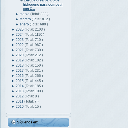
Europa crea banco de
hidrógeno para competir
con C...
►
marzo
(Total: 833 )
►
febrero
(Total: 812 )
►
enero
(Total: 680 )
►
2025
(Total: 2103 )
►
2024
(Total: 1110 )
►
2023
(Total: 710 )
►
2022
(Total: 967 )
►
2021
(Total: 730 )
►
2020
(Total: 212 )
►
2019
(Total: 102 )
►
2018
(Total: 150 )
►
2017
(Total: 231 )
►
2016
(Total: 266 )
►
2015
(Total: 445 )
►
2014
(Total: 185 )
►
2013
(Total: 100 )
►
2012
(Total: 8 )
►
2011
(Total: 7 )
►
2010
(Total: 15 )
Síguenos en: