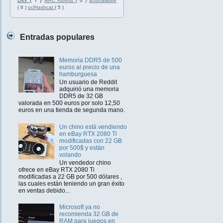
Dev
( 7 )
MAC Adress
( 6 )
antimalware
( 6 )
oclHashcat
( 5 )
Entradas populares
Memoria DDR5 de 500
euros al precio de una
hamburguesa
Un usuario de Reddit
adquirió una memoria
DDR5 de 32 GB
valorada en 500 euros por solo 12,50
euros en una tienda de segunda mano.
Un chino está vendiendo
en eBay RTX 2080 Ti
modificadas con 22 GB
por 500$ y están
volando
Un vendedor chino
ofrece en eBay RTX 2080 Ti
modificadas a 22 GB por 500 dólares ,
las cuales están teniendo un gran éxito
en ventas debido...
Microsoft ya no
recomienda 32 GB de
RAM para juegos en