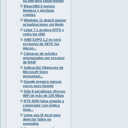
su app para salud mental
BleachBit 6 mejora
limpieza y gestiona
cookies
Windows 11 dejará pausar
actualizaciones sin límite
Linux 7.1 acelera NTFS y
retira los i486
AMD EXPO 1.2 no será
exclusivo de X870: las
placas...
Cámaras de móviles
amenazadas por escasez
de RAM
Aplicación Vibing.exe de
Microsoft Store
presuntam...
Google prepara nuevas
voces para Gemini
Sólo 8 aerolíneas ofrecen
WiFi de más de 100 Mbps
RTX 4090 falsa engaña a
comprador con réplica
impe...
Linux usa IA local para
detectar fallos en
segundos