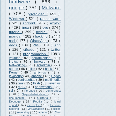
hardware
( 866 )
google
( 751 )
Malware
( 708 )
privacidad
( 651 )
Windows
( 521 )
ransomware
( 521 )
android
( 457 )
exploit
( 429 )
linux
( 398 )
cve
( 374 )
tutorial
( 299 )
nvidia
( 294 )
manual
( 282 )
hacking
( 244 )
ssd
( 177 )
WhatsApp
( 173 )
ddos
( 134 )
Wifi
( 131 )
app
( 126 )
cifrado
( 121 )
twitter
( 121 )
programación
( 108 )
youtube
( 82 )
herramientas
( 80 )
firefox
( 76 )
firmware
( 74 )
Networking
( 73 )
sysadmin
( 72 )
adobe
( 66 )
office
( 62 )
hack
( 51 )
Kernel
( 49 )
antivirus
( 49 )
javascript
( 48 )
apache
( 46 )
juegos
( 42 )
contraseñas
( 39 )
multimedia
( 36 )
cms
( 35 )
flash
( 33 )
eventos
( 32 )
MAC
( 30 )
anonymous
( 28 )
ssl
( 24 )
Forense
( 20 )
conferencia
( 20 )
SeguridadWireless
( 17 )
documental
( 17 )
auditoría
( 15 )
Debugger
( 14 )
Rootkit
( 14 )
lizard
squad
( 14 )
metasploit
( 13 )
técnicas
hacking
( 13 )
Virtualización
( 11 )
delitos
( 11 )
reversing
( 10 )
adamo
( 9 )
Ehn-