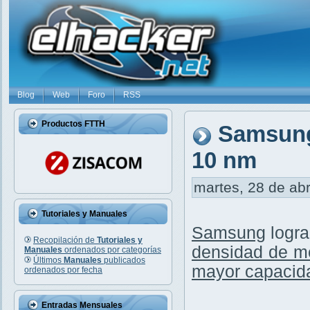
Blog
Web
Foro
RSS
Productos FTTH
Samsung
10 nm
martes, 28 de abr
Tutoriales y Manuales
Samsung
logr
Recopilación de
Tutoriales y
densidad de 
Manuales
ordenados por categorías
Últimos
Manuales
publicados
mayor capacida
ordenados por fecha
Entradas Mensuales