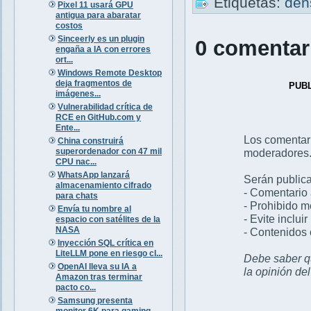
Etiquetas:
den
Pixel 11 usará GPU
antigua para abaratar
costos
Sinceerly es un plugin
0 comentar
engaña a IA con errores
ort...
Windows Remote Desktop
deja fragmentos de
PUB
imágenes...
Vulnerabilidad crítica de
RCE en GitHub.com y
Ente...
Los comentar
China construirá
superordenador con 47 mil
moderadores
CPU nac...
WhatsApp lanzará
Serán publica
almacenamiento cifrado
- Comentario 
para chats
- Prohibido 
Envía tu nombre al
- Evite inclui
espacio con satélites de la
NASA
- Contenidos 
Inyección SQL crítica en
LiteLLM pone en riesgo cl...
Debe saber qu
OpenAI lleva su IA a
la opinión de
Amazon tras terminar
pacto co...
Samsung presenta
monitor 6K para gaming