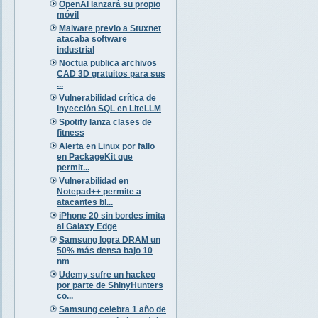
OpenAI lanzará su propio
móvil
Malware previo a Stuxnet
atacaba software
industrial
Noctua publica archivos
CAD 3D gratuitos para sus
...
Vulnerabilidad crítica de
inyección SQL en LiteLLM
Spotify lanza clases de
fitness
Alerta en Linux por fallo
en PackageKit que
permit...
Vulnerabilidad en
Notepad++ permite a
atacantes bl...
iPhone 20 sin bordes imita
al Galaxy Edge
Samsung logra DRAM un
50% más densa bajo 10
nm
Udemy sufre un hackeo
por parte de ShinyHunters
co...
Samsung celebra 1 año de