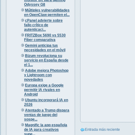
Odyssey G8
Múltiples vulnerabilidades
en OpenClaw permiten el...
cPanel advierte sobre
fallo crítico de
autenticaci...
FRITZBox 5690 vs 5530
Fiber comparativa
Gemini anticipa tus
necesidades en el móvil
Bizum revoluciona su
servicio en España desde
el 1...
Adobe mejora Photoshop
y Lightroom con
novedades
Europa exige a Google
permitir IA rivales en
Android
Ubuntu incorporará IA en
2026
Atentado a Trump dispara
ventas de juego del
sospe...
Magnific la app española
de IA para creativos
Entrada más reciente
supe...