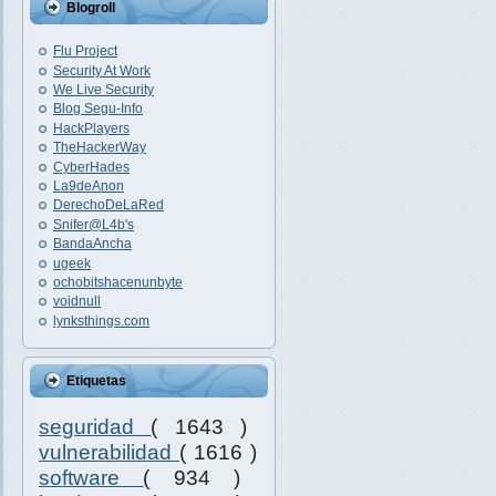
Blogroll
Flu Project
Security At Work
We Live Security
Blog Segu-Info
HackPlayers
TheHackerWay
CyberHades
La9deAnon
DerechoDeLaRed
Snifer@L4b's
BandaAncha
ugeek
ochobitshacenunbyte
voidnull
lynksthings.com
Etiquetas
seguridad
( 1643 )
vulnerabilidad
( 1616 )
software
( 934 )