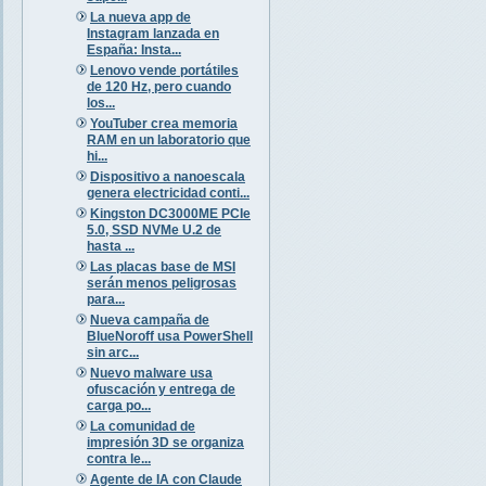
La nueva app de
Instagram lanzada en
España: Insta...
Lenovo vende portátiles
de 120 Hz, pero cuando
los...
YouTuber crea memoria
RAM en un laboratorio que
hi...
Dispositivo a nanoescala
genera electricidad conti...
Kingston DC3000ME PCIe
5.0, SSD NVMe U.2 de
hasta ...
Las placas base de MSI
serán menos peligrosas
para...
Nueva campaña de
BlueNoroff usa PowerShell
sin arc...
Nuevo malware usa
ofuscación y entrega de
carga po...
La comunidad de
impresión 3D se organiza
contra le...
Agente de IA con Claude