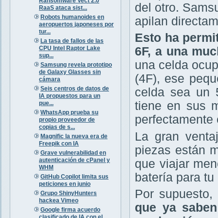
Ransomware Vect 2.0
del otro. Sams
RaaS ataca sist...
Robots humanoides en
apilan directam
aeropuertos japoneses por
tur...
Esto ha permi
La tasa de fallos de las
CPU Intel Raptor Lake
6F, a una muc
sup...
una celda ocup
Samsung revela prototipo
de Galaxy Glasses sin
(4F), ese pequ
cámara
Seis centros de datos de
celda sea un
IA propuestos para un
tiene en sus m
pue...
WhatsApp prueba su
perfectamente 
propio proveedor de
copias de s...
La gran venta
Magnific la nueva era de
Freepik con IA
piezas están m
Grave vulnerabilidad en
autenticación de cPanel y
que viajar men
WHM
batería para tu
GitHub Copilot limita sus
peticiones en junio
Por supuesto,
Grupo ShinyHunters
hackea Vimeo
que ya saben 
Google firma acuerdo
clasificado de IA con el