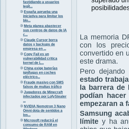
fastidiando a usuarios
posibilidades
legít...
España aprueba una
iniciativa para limitar los
blo...
Meta planea abastecer
sus centros de datos de IA
c...
La memoria DR
Claude Cursor borra
con los prec
datos y backups de
empresa en ...
convertido en u
Copy Fail es un
vulnerabilidad critica
este drama.
kernel de L...
China exige baterías
Pero dejando 
ignífugas en coches
eléctrico...
estado trabaj
Fraude masivo con SMS
la barrera de
falsos de multas tráfico
Jugadores de Minecraft
podían hacer
infectados por LofyStealer
...
empezaran a f
NVIDIA Nemotron 3 Nano
Omni dota de sentidos a
Samsung acaba
los...
límite
y ha anu
Microsoft reducirá el
consumo de RAM en
Windows