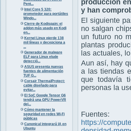
producción en
Pent...
y han comprob
Intel Core 5 320:
prometedor para portátiles
Windo...
El siguiente p
Cierre de Kodispain: el
no salgan chips
addon más usado en Kodi
en...
un futuro no m
Kernel Linux pierde 138
mil líneas y decepciona a
plantas produ
...
las actuales, l
Generador de malware
ELF para Linux elude
detecció...
Aun así, hay qu
ASUS presenta nuevas
a las tiendas 
fuentes de alimentación
TUF G...
que todavía t
Corsair ThermalProtect:
cable diseñado para
personas la use
evitar...
El SoC Google Tensor G6
tendrá una GPU PowerVR
del...
Cómo mantener la
Fuentes:
seguridad en redes Wi-Fi
públicas
https://comput
Canonical integrará IA en
Ubuntu
densidad-memo