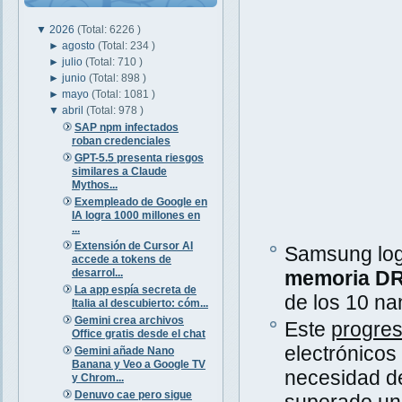
▼
2026
(Total: 6226 )
►
agosto
(Total: 234 )
►
julio
(Total: 710 )
►
junio
(Total: 898 )
►
mayo
(Total: 1081 )
▼
abril
(Total: 978 )
SAP npm infectados
roban credenciales
GPT-5.5 presenta riesgos
similares a Claude
Mythos...
Exempleado de Google en
IA logra 1000 millones en
...
Extensión de Cursor AI
Samsung lo
accede a tokens de
desarrol...
memoria D
La app espía secreta de
de los 10 na
Italia al descubierto: cóm...
Gemini crea archivos
Este
progres
Office gratis desde el chat
electrónicos
Gemini añade Nano
Banana y Veo a Google TV
necesidad d
y Chrom...
Denuvo cae pero sigue
superado una