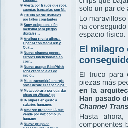
chips que baja
Alerta por fraude que roba
solo un par de
cuentas bancarias con M...
GitHub pierde usuarios
Lo maravilloso
por fallos constantes
ha conseguido
Sony exige conexión
mensual para juegos
espacio físico.
digitales ...
Analista revela alianza
OpenAI con MediaTek y
El milagro
Qual...
Nuevo sistema genera
conseguid
errores intencionales en
corr...
Nuevo ataque BlobPhish
roba credenciales de
El truco para
inicio...
piezas más pe
Meta transmitirá energía
solar desde el espacio pa...
en la arquite
Meta cobraría por guardar
chats en WhatsApp
Han pasado de
IA supera en gasto a
salarios humanos
Channel Trans
Amazon presenta IA que
vende por voz como un
Hasta ahora, 
humano
componentes b
Nuevo grupo de