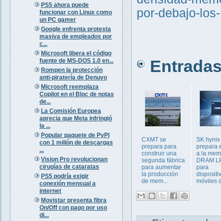
PS5 ahora puede
por-debajo-lo
funcionar con Linux como
un PC gamer
Google enfrenta protesta
masiva de empleados por
c...
Microsoft libera el código
Entradas 
fuente de MS-DOS 1.0 en...
Rompen la protección
anti-piratería de Denuvo
Microsoft reemplaza
Copilot en el Bloc de notas
de...
La Comisión Europea
aprecia que Meta infringió
la ...
Popular paquete de PyPI
CXMT se
SK hynix
con 1 millón de descargas
prepara para
prepara e
...
construir una
a la mem
Vision Pro revolucionan
segunda fábrica
DRAM L
cirugías de cataratas
para aumentar
para
la producción
dispositi
PS5 podría exigir
de mem...
móviles d
conexión mensual a
internet
Movistar presenta fibra
On/Off con pago por uso
di...