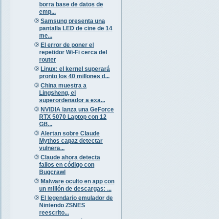
borra base de datos de
emp...
Samsung presenta una
pantalla LED de cine de 14
me...
El error de poner el
repetidor Wi-Fi cerca del
router
Linux: el kernel superará
pronto los 40 millones d...
China muestra a
Lingsheng, el
superordenador a exa...
NVIDIA lanza una GeForce
RTX 5070 Laptop con 12
GB...
Alertan sobre Claude
Mythos capaz detectar
vulnera...
Claude ahora detecta
fallos en código con
Bugcrawl
Malware oculto en app con
un millón de descargas: ...
El legendario emulador de
Nintendo ZSNES
reescrito...