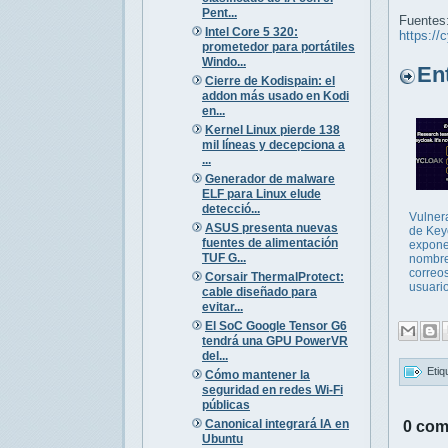
Pent...
Fuentes
Intel Core 5 320:
https://
prometedor para portátiles
Windo...
Entr
Cierre de Kodispain: el
addon más usado en Kodi
en...
Kernel Linux pierde 138
mil líneas y decepciona a
...
Generador de malware
ELF para Linux elude
detecció...
Vulner
ASUS presenta nuevas
de Key
fuentes de alimentación
expon
TUF G...
nombre
correo
Corsair ThermalProtect:
usuari
cable diseñado para
evitar...
El SoC Google Tensor G6
tendrá una GPU PowerVR
del...
Etiq
Cómo mantener la
seguridad en redes Wi-Fi
públicas
Canonical integrará IA en
0 com
Ubuntu