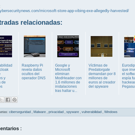
:
cybersecuritynews.com/microsoft-store-app-vibing-exe-allegedly-harvested/
adas relacionadas:
abilidad
Raspberry Pi
Google y
Víctimas de
Eurodi
cloak
revela datos
Microsoft
Predatorgate
que inv
e
ocultos del
eliminan
demandan por 8
el softw
s y
operador DNS
ModHeader con
millones de
espía f
s de
1,6 millones de
euros al creador
hackea
os
instalaciones
del spyware
Pegasu
tras hallar u...
uetas:
ciberseguridad
,
Malware
,
privacidad
,
spyware
,
vulnerabilidad
,
Windows
entarios :