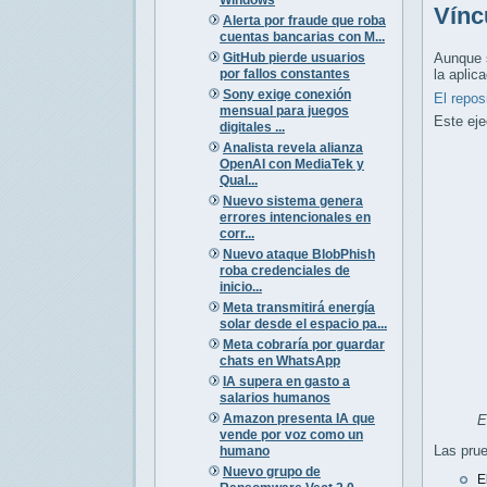
Vínc
Alerta por fraude que roba
cuentas bancarias con M...
GitHub pierde usuarios
Aunque 
por fallos constantes
la aplic
Sony exige conexión
El repos
mensual para juegos
Este eje
digitales ...
Analista revela alianza
OpenAI con MediaTek y
Qual...
Nuevo sistema genera
errores intencionales en
corr...
Nuevo ataque BlobPhish
roba credenciales de
inicio...
Meta transmitirá energía
solar desde el espacio pa...
Meta cobraría por guardar
chats en WhatsApp
IA supera en gasto a
salarios humanos
Amazon presenta IA que
E
vende por voz como un
Las prue
humano
Nuevo grupo de
E