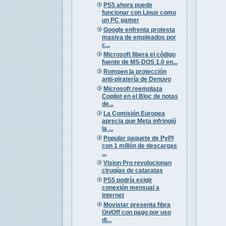
PS5 ahora puede
funcionar con Linux como
un PC gamer
Google enfrenta protesta
masiva de empleados por
c...
Microsoft libera el código
fuente de MS-DOS 1.0 en...
Rompen la protección
anti-piratería de Denuvo
Microsoft reemplaza
Copilot en el Bloc de notas
de...
La Comisión Europea
aprecia que Meta infringió
la ...
Popular paquete de PyPI
con 1 millón de descargas
...
Vision Pro revolucionan
cirugías de cataratas
PS5 podría exigir
conexión mensual a
internet
Movistar presenta fibra
On/Off con pago por uso
di...