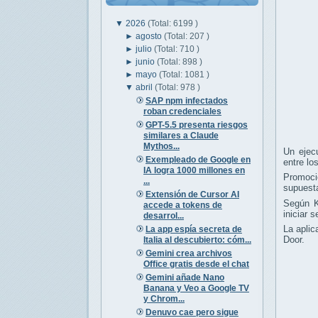
▼
2026
(Total: 6199 )
►
agosto
(Total: 207 )
►
julio
(Total: 710 )
►
junio
(Total: 898 )
►
mayo
(Total: 1081 )
▼
abril
(Total: 978 )
SAP npm infectados
roban credenciales
GPT-5.5 presenta riesgos
similares a Claude
Mythos...
Un ejec
Exempleado de Google en
entre lo
IA logra 1000 millones en
Promoci
...
supuesta
Extensión de Cursor AI
Según K
accede a tokens de
iniciar s
desarrol...
La aplic
La app espía secreta de
Door.
Italia al descubierto: cóm...
Gemini crea archivos
Office gratis desde el chat
Gemini añade Nano
Banana y Veo a Google TV
y Chrom...
Denuvo cae pero sigue