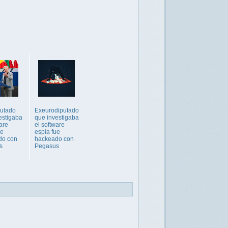
putado
Exeurodiputado
estigaba
que investigaba
are
el software
ue
espía fue
do con
hackeado con
s
Pegasus