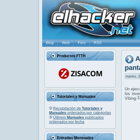
Blog
Web
Foro
RSS
Productos FTTH
A
pant
martes, 2
Un ejec
los inv
Tutoriales y Manuales
Vibing-T
Recopilación de
Tutoriales y
Manuales
ordenados por categorías
Últimos
Manuales
publicados
ordenados por fecha
Entradas Mensuales