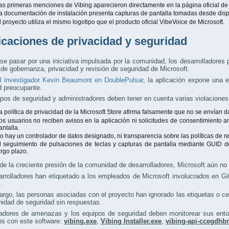
as primeras menciones de Vibing aparecieron directamente en la página oficial de
a documentación de instalación presenta capturas de pantalla tomadas desde dispo
l proyecto utiliza el mismo logotipo que el producto oficial VibeVoice de Microsoft.
icaciones de privacidad y seguridad
se pasar por una iniciativa impulsada por la comunidad, los desarrolladores
 de gobernanza, privacidad y revisión de seguridad de Microsoft.
l investigador Kevin Beaumont en DoublePulsar
, la aplicación expone una 
d preocupante.
pos de seguridad y administradores deben tener en cuenta varias violaciones 
a política de privacidad de la Microsoft Store afirma falsamente que no se envían da
os usuarios no reciben avisos en la aplicación ni solicitudes de consentimiento 
antalla.
o hay un controlador de datos designado, ni transparencia sobre las políticas de r
l seguimiento de pulsaciones de teclas y capturas de pantalla mediante GUID d
argo plazo.
de la creciente presión de la comunidad de desarrolladores, Microsoft aún no
rrolladores han etiquetado a los empleados de Microsoft involucrados en Git
.
rgo, las personas asociadas con el proyecto han ignorado las etiquetas o c
idad de seguridad sin respuestas.
adores de amenazas y los equipos de seguridad deben monitorear sus entor
os con este software:
vibing.exe
,
Vibing Installer.exe
,
vibing-api-ccegdhb