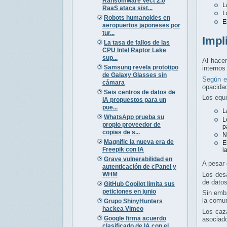
Ransomware Vect 2.0
L
RaaS ataca sist...
L
Robots humanoides en
E
aeropuertos japoneses por
tur...
Impl
La tasa de fallos de las
CPU Intel Raptor Lake
sup...
Al hacer
Samsung revela prototipo
internos
de Galaxy Glasses sin
Según e
cámara
opacida
Seis centros de datos de
Los equi
IA propuestos para un
pue...
L
WhatsApp prueba su
L
propio proveedor de
p
copias de s...
N
Magnific la nueva era de
E
Freepik con IA
l
Grave vulnerabilidad en
A pesar 
autenticación de cPanel y
WHM
Los desa
de datos
GitHub Copilot limita sus
peticiones en junio
Sin emba
la comun
Grupo ShinyHunters
hackea Vimeo
Los caz
Google firma acuerdo
asociad
clasificado de IA con el