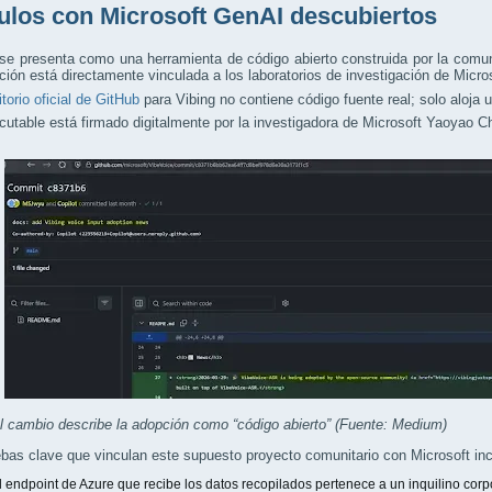
ulos con Microsoft GenAI descubiertos
se presenta como una herramienta de código abierto construida por la comu
ación está directamente vinculada a los laboratorios de investigación de Micro
itorio oficial de GitHub
para Vibing no contiene código fuente real; solo aloja 
cutable está firmado digitalmente por la investigadora de Microsoft Yaoyao
l cambio describe la adopción como “código abierto” (Fuente: Medium)
bas clave que vinculan este supuesto proyecto comunitario con Microsoft in
l endpoint de Azure que recibe los datos recopilados pertenece a un inquilino corpo