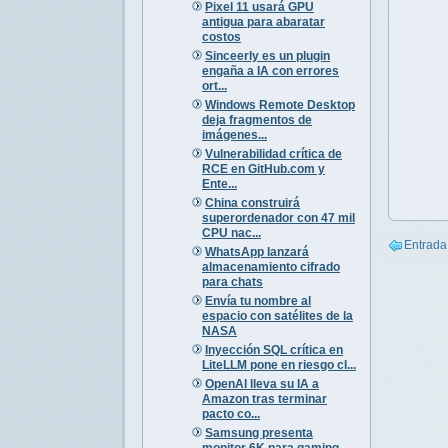
Pixel 11 usará GPU
antigua para abaratar
costos
Sinceerly es un plugin
engaña a IA con errores
ort...
Windows Remote Desktop
deja fragmentos de
imágenes...
Vulnerabilidad crítica de
RCE en GitHub.com y
Ente...
China construirá
superordenador con 47 mil
CPU nac...
Entrada
WhatsApp lanzará
almacenamiento cifrado
para chats
Envía tu nombre al
espacio con satélites de la
NASA
Inyección SQL crítica en
LiteLLM pone en riesgo cl...
OpenAI lleva su IA a
Amazon tras terminar
pacto co...
Samsung presenta
monitor 6K para gaming