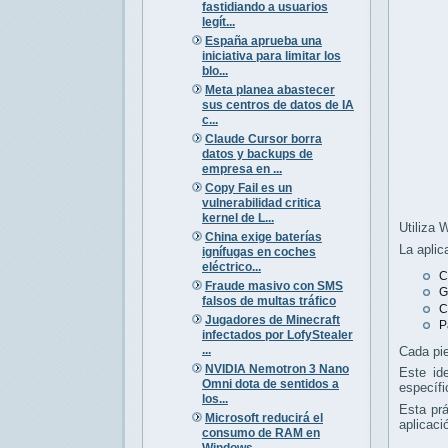
fastidiando a usuarios
legít...
España aprueba una
iniciativa para limitar los
blo...
Meta planea abastecer
sus centros de datos de IA
c...
Claude Cursor borra
datos y backups de
empresa en ...
Copy Fail es un
vulnerabilidad critica
kernel de L...
Utiliza 
China exige baterías
La aplic
ignífugas en coches
eléctrico...
C
Fraude masivo con SMS
G
falsos de multas tráfico
C
Jugadores de Minecraft
P
infectados por LofyStealer
...
Cada pie
NVIDIA Nemotron 3 Nano
Este ide
Omni dota de sentidos a
específi
los...
Esta prá
Microsoft reducirá el
aplicaci
consumo de RAM en
Windows