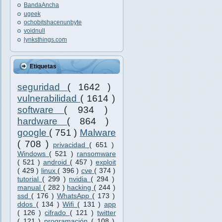
BandaAncha
ugeek
ochobitshacenunbyte
voidnull
lynksthings.com
Etiquetas
seguridad
( 1642 )
vulnerabilidad
( 1614 )
software
( 934 )
hardware
( 864 )
google
( 751 )
Malware
( 708 )
privacidad
( 651 )
Windows
( 521 )
ransomware
( 521 )
android
( 457 )
exploit
( 429 )
linux
( 396 )
cve
( 374 )
tutorial
( 299 )
nvidia
( 294 )
manual
( 282 )
hacking
( 244 )
ssd
( 176 )
WhatsApp
( 173 )
ddos
( 134 )
Wifi
( 131 )
app
( 126 )
cifrado
( 121 )
twitter
( 121 )
programación
( 108 )