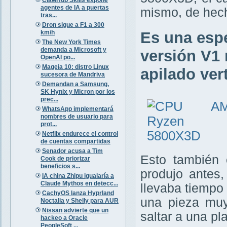
agentes de IA a puertas
mismo, de hech
tras...
Dron sigue a F1 a 300
km/h
Es una espe
The New York Times
demanda a Microsoft y
versión V1 
OpenAI po...
Mageia 10: distro Linux
apilado ver
sucesora de Mandriva
Demandan a Samsung,
SK Hynix y Micron por los
prec...
WhatsApp implementará
nombres de usuario para
prot...
Netflix endurece el control
de cuentas compartidas
Senador acusa a Tim
Esto también 
Cook de priorizar
beneficios s...
produjo antes
IA china Zhipu igualaría a
Claude Mythos en detecc...
llevaba tiempo 
CachyOS lanza Hyprland
una pieza muy
Noctalia y Shelly para AUR
Nissan advierte que un
saltar a una p
hackeo a Oracle
PeopleSoft ...