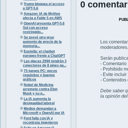
0 comentar
Trump bloquea el acceso
a GPT-5.6
Amazon: IA de Mythos
afecta a Fable 5 en AWS
PUB
OpenAI presenta GPT-5.6
Sol con acceso
restringido...
Se prevé otro gran
Los comentar
aumento de precio de la
memoria...
moderadores
Eustella: el chatbot
europeo frente a ChatGPT
Serán publica
Las placas Z990 tendrán 3
- Comentario 
conectores de 8 pines pa...
- Prohibido 
75 juegos PC: pocos
- Evite inclui
requisitos y buenos
- Contenidos 
gráficos
Nobel de Medicina
arremete contra Elon
Debe saber qu
Musk y su p...
la opinión de
La IA aumenta la
desigualdad laboral
Medios demandan a
Microsoft y OpenAI por IA
Ford falla con IA y
recontrata ingenieros
Fallo en Amazon Q