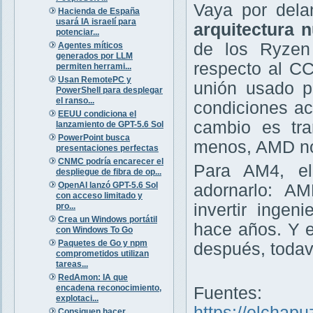
Vaya por dela
Hacienda de España
usará IA israelí para
arquitectura 
potenciar...
de los Ryzen
Agentes míticos
generados por LLM
respecto al CC
permiten herrami...
Usan RemotePC y
unión usado p
PowerShell para desplegar
el ranso...
condiciones a
EEUU condiciona el
cambio es tra
lanzamiento de GPT-5.6 Sol
PowerPoint busca
menos, AMD no
presentaciones perfectas
CNMC podría encarecer el
Para AM4, el
despliegue de fibra de op...
OpenAI lanzó GPT-5.6 Sol
adornarlo: A
con acceso limitado y
invertir ingen
pro...
Crea un Windows portátil
hace años. Y 
con Windows To Go
Paquetes de Go y npm
después, todav
comprometidos utilizan
tareas...
RedAmon: IA que
encadena reconocimiento,
Fuentes:
explotaci...
https://elchap
Consiguen hacer