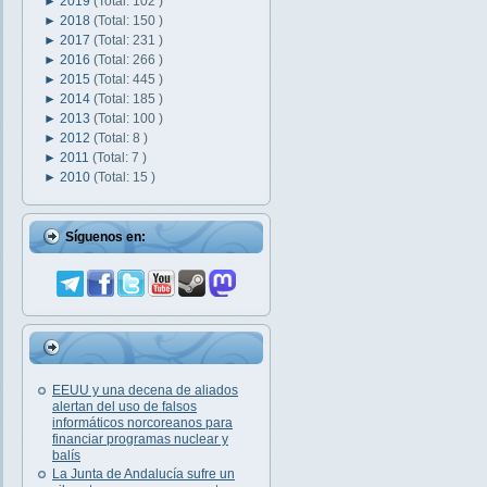
►
2019
(Total: 102 )
►
2018
(Total: 150 )
►
2017
(Total: 231 )
►
2016
(Total: 266 )
►
2015
(Total: 445 )
►
2014
(Total: 185 )
►
2013
(Total: 100 )
►
2012
(Total: 8 )
►
2011
(Total: 7 )
►
2010
(Total: 15 )
Síguenos en:
EEUU y una decena de aliados
alertan del uso de falsos
informáticos norcoreanos para
financiar programas nuclear y
balís
La Junta de Andalucía sufre un