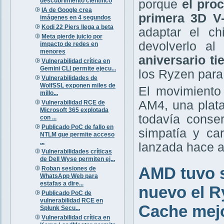
descubrimiento científico
porque
el pro
IA de Google crea
primera 3D V
imágenes en 4 segundos
Kodi 22 Piers llega a beta
adaptar el c
Meta pierde juicio por
devolverlo a
impacto de redes en
menores
aniversario t
Vulnerabilidad crítica en
Gemini CLI permite ejecu...
los Ryzen par
Vulnerabilidades de
WolfSSL exponen miles de
El movimiento 
millo...
AM4, una plat
Vulnerabilidad RCE de
Microsoft 365 explotada
todavía cons
con ...
Publicado PoC de fallo en
simpatía y ca
NTLM que permite acceso
...
lanzada hace a
Vulnerabilidades críticas
de Dell Wyse permiten ej...
AMD tuvo s
Roban sesiones de
WhatsApp Web para
estafas a dire...
nuevo el R
Publicado PoC de
vulnerabilidad RCE en
Cache mejo
Splunk Secu...
Vulnerabilidad crítica en