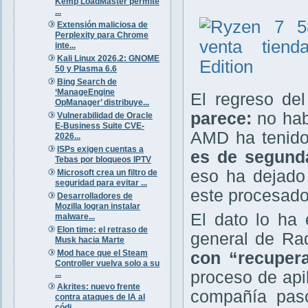
Kemp LoadMaster permite
...
Extensión maliciosa de
Perplexity para Chrome
inte...
Kali Linux 2026.2: GNOME
50 y Plasma 6.6
Bing Search de
‘ManageEngine
El regreso d
OpManager’ distribuye...
parece:
no hab
Vulnerabilidad de Oracle
E-Business Suite CVE-
AMD ha tenido
2026...
ISPs exigen cuentas a
es de segund
Tebas por bloqueos IPTV
eso ha dejado
Microsoft crea un filtro de
seguridad para evitar ...
este procesado
Desarrolladores de
Mozilla logran instalar
El dato lo ha 
malware...
Elon time: el retraso de
general de Ra
Musk hacia Marte
Mod hace que el Steam
con “recupera
Controller vuelva solo a su
proceso de ap
...
Akrites: nuevo frente
compañía pas
contra ataques de IA al
códi...