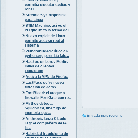
permitía ejecutar código y
robar...
Stremio 5 ya disponible
para Linux
STIM Machine, así es el
PC que imita la forma de l...
Nuevo exploit de Linux
permite acceso root al
sistema
Vulnerabilidad crítica en
python.org permitía fals...
Hackeo en Leroy Merlin:
miles de clientes
expuestos
Activa la VPN de Firefox
LastPass sufre nueva
filtración de datos
FortiBleed: el ataque a
firewalls FortiGate que ro...
Mythos detecta
Squidbleed, una fuga de
memoria que...
Entrada más reciente
Anthropic lanza Claude
Tag: el compañero de IA
lle...
Habilidad fraudulenta de