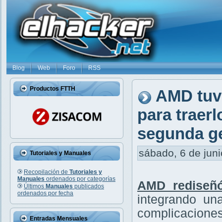
Blog
Web
Foro
RSS
Productos FTTH
AMD tuv
para traer
segunda g
sábado, 6 de juni
Tutoriales y Manuales
Recopilación de
Tutoriales y
Manuales
ordenados por categorías
AMD rediseñ
Últimos
Manuales
publicados
ordenados por fecha
integrando u
complicaciones
Entradas Mensuales