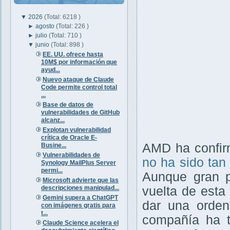
▼
2026
(Total: 6218 )
►
agosto
(Total: 226 )
►
julio
(Total: 710 )
▼
junio
(Total: 898 )
EE. UU. ofrece hasta
10M$ por información que
ayud...
Nuevo ataque de Claude
Code permite control total
...
Base de datos de
vulnerabilidades de GitHub
alcanz...
Explotan vulnerabilidad
crítica de Oracle E-
AMD ha confir
Busine...
Vulnerabilidades de
no ha sido tan
Synology MailPlus Server
permi...
Aunque gran p
Microsoft advierte que las
descripciones manipulad...
vuelta de esta
Gemini supera a ChatGPT
dar una orden
con imágenes gratis para
t...
compañía ha t
Claude Science acelera el