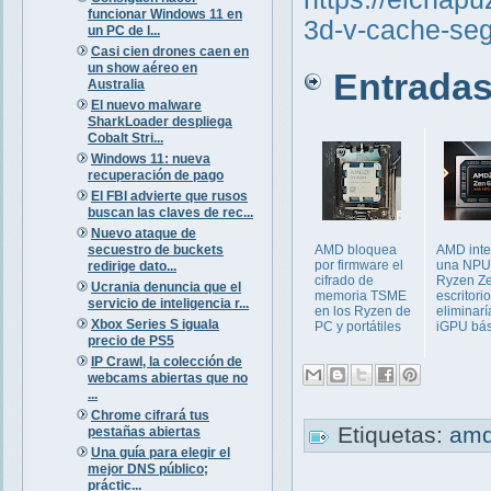
funcionar Windows 11 en
3d-v-cache-se
un PC de l...
Casi cien drones caen en
un show aéreo en
Entradas 
Australia
El nuevo malware
SharkLoader despliega
Cobalt Stri...
Windows 11: nueva
recuperación de pago
El FBI advierte que rusos
buscan las claves de rec...
Nuevo ataque de
secuestro de buckets
AMD bloquea
AMD inte
por firmware el
una NPU 
redirige dato...
cifrado de
Ryzen Ze
Ucrania denuncia que el
memoria TSME
escritori
servicio de inteligencia r...
en los Ryzen de
eliminarí
Xbox Series S iguala
PC y portátiles
iGPU bási
precio de PS5
IP Crawl, la colección de
webcams abiertas que no
...
Chrome cifrará tus
Etiquetas:
am
pestañas abiertas
Una guía para elegir el
mejor DNS público;
práctic...