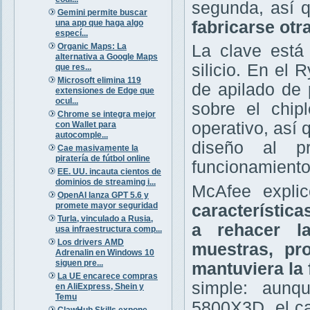
segunda, así 
Gemini permite buscar
una app que haga algo
fabricarse otr
especí...
Organic Maps: La
La clave está
alternativa a Google Maps
silicio. En el
que res...
Microsoft elimina 119
de apilado de 
extensiones de Edge que
ocul...
sobre el chi
Chrome se integra mejor
operativo, así
con Wallet para
autocomple...
diseño al p
Cae masivamente la
piratería de fútbol online
funcionamiento,
EE. UU. incauta cientos de
dominios de streaming i...
McAfee expl
OpenAI lanza GPT 5.6 y
promete mayor seguridad
característic
Turla, vinculado a Rusia,
a rehacer la
usa infraestructura comp...
Los drivers AMD
muestras, pr
Adrenalin en Windows 10
siguen pre...
mantuviera la
La UE encarece compras
simple: aunq
en AliExpress, Shein y
Temu
5800X3D, el cam
ClawHub Skills expone