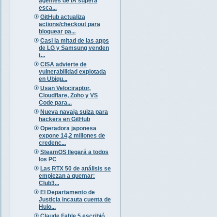
agentes de IA supera
esca...
GitHub actualiza
actions/checkout para
bloquear pa...
Casi la mitad de las apps
de LG y Samsung venden
t...
CISA advierte de
vulnerabilidad explotada
en Ubiqu...
Usan Velociraptor,
Cloudflare, Zoho y VS
Code para...
Nueva navaja suiza para
hackers en GitHub
Operadora japonesa
expone 14,2 millones de
credenc...
SteamOS llegará a todos
los PC
Las RTX 50 de análisis se
empiezan a quemar:
Club3...
El Departamento de
Justicia incauta cuenta de
Huio...
Claude Fable 5 escribió