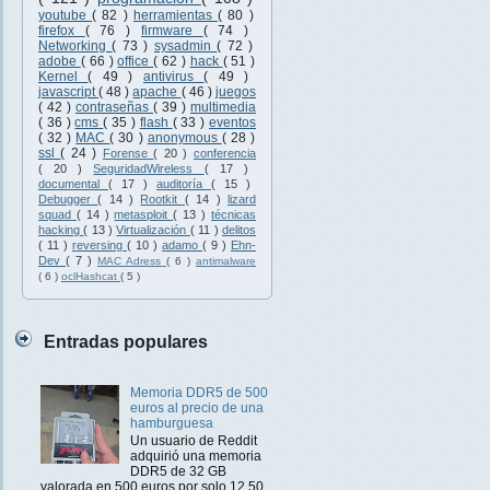
youtube
( 82 )
herramientas
( 80 )
firefox
( 76 )
firmware
( 74 )
Networking
( 73 )
sysadmin
( 72 )
adobe
( 66 )
office
( 62 )
hack
( 51 )
Kernel
( 49 )
antivirus
( 49 )
javascript
( 48 )
apache
( 46 )
juegos
( 42 )
contraseñas
( 39 )
multimedia
( 36 )
cms
( 35 )
flash
( 33 )
eventos
( 32 )
MAC
( 30 )
anonymous
( 28 )
ssl
( 24 )
Forense
( 20 )
conferencia
( 20 )
SeguridadWireless
( 17 )
documental
( 17 )
auditoría
( 15 )
Debugger
( 14 )
Rootkit
( 14 )
lizard
squad
( 14 )
metasploit
( 13 )
técnicas
hacking
( 13 )
Virtualización
( 11 )
delitos
( 11 )
reversing
( 10 )
adamo
( 9 )
Ehn-
Dev
( 7 )
MAC Adress
( 6 )
antimalware
( 6 )
oclHashcat
( 5 )
Entradas populares
Memoria DDR5 de 500
euros al precio de una
hamburguesa
Un usuario de Reddit
adquirió una memoria
DDR5 de 32 GB
valorada en 500 euros por solo 12,50