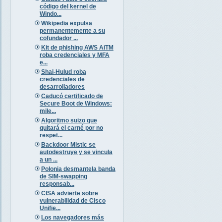
código del kernel de
Windo...
Wikipedia expulsa
permanentemente a su
cofundador ...
Kit de phishing AWS AiTM
roba credenciales y MFA
e...
Shai-Hulud roba
credenciales de
desarrolladores
Caducó certificado de
Secure Boot de Windows:
mile...
Algoritmo suizo que
quitará el carné por no
respet...
Backdoor Mistic se
autodestruye y se vincula
a un ...
Polonia desmantela banda
de SIM-swapping
responsab...
CISA advierte sobre
vulnerabilidad de Cisco
Unifie...
Los navegadores más