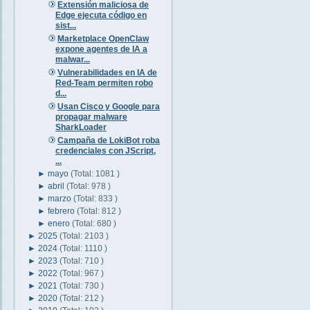
Extensión maliciosa de
Edge ejecuta código en
sist...
Marketplace OpenClaw
expone agentes de IA a
malwar...
Vulnerabilidades en IA de
Red-Team permiten robo
d...
Usan Cisco y Google para
propagar malware
SharkLoader
Campaña de LokiBot roba
credenciales con JScript,
...
►
mayo
(Total: 1081 )
►
abril
(Total: 978 )
►
marzo
(Total: 833 )
►
febrero
(Total: 812 )
►
enero
(Total: 680 )
►
2025
(Total: 2103 )
►
2024
(Total: 1110 )
►
2023
(Total: 710 )
►
2022
(Total: 967 )
►
2021
(Total: 730 )
►
2020
(Total: 212 )