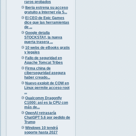
raros probados
Iberia estrena su acceso
gratuito a Internet vía S...
El CEO de Epic Games
dice que las herramientas
de ...
Google detalla
STOCKSTAY, la nueva
puerta trasera ...
10 webs de eBooks gratis
y legales
Fallo de seguridad en
Apache Tomcat Tribes
Firma china de
ciberseguridad asegura
haber creado...
Nuevo exploit de COW en
Linux permite acceso root
...
Qualcomm Dragonfly
C1000: así es la CPU con
más de...
OpenAI retrasaría
ChatGPT 5.6 por pedido de
Trump
Windows 10 tendrá
soporte hasta 2027