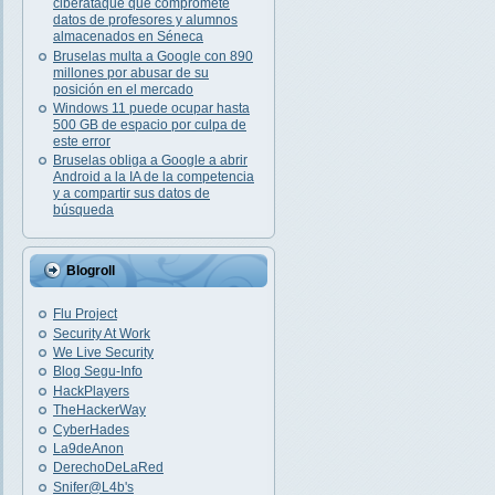
ciberataque que compromete
datos de profesores y alumnos
almacenados en Séneca
Bruselas multa a Google con 890
millones por abusar de su
posición en el mercado
Windows 11 puede ocupar hasta
500 GB de espacio por culpa de
este error
Bruselas obliga a Google a abrir
Android a la IA de la competencia
y a compartir sus datos de
búsqueda
Blogroll
Flu Project
Security At Work
We Live Security
Blog Segu-Info
HackPlayers
TheHackerWay
CyberHades
La9deAnon
DerechoDeLaRed
Snifer@L4b's