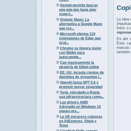
Gemini permite buscar
Copi
una app que haga algo
especí...
La idea 
Organic Maps: La
impulsad
alternativa a Google Maps
fotos o 
que res...
represe
Microsoft elimina 119
extensiones de Edge que
Es ahí 
ocul...
Esta car
marcas u
Chrome se integra mejor
también 
con Wallet para
autocomple...
Cae masivamente la
piratería de fútbol online
EE. UU. incauta cientos de
dominios de streaming i...
OpenAI lanza GPT 5.6 y
promete mayor seguridad
Turla, vinculado a Rusia,
usa infraestructura comp...
Los drivers AMD
Adrenalin en Windows 10
siguen pre...
La UE encarece compras
en AliExpress, Shein y
Temu
ClawHub Skills expone