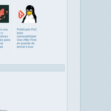
ox usa
Publicado PoC
e y
para
adores
vulnerabilidad
les para
Use-After-Free
var
en puente de
ad
kernel Linux