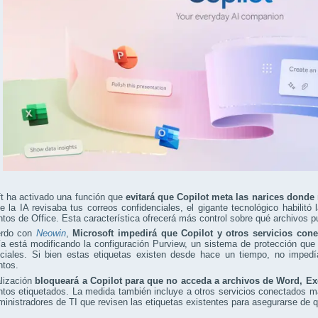
t ha activado una función que
evitará que Copilot meta las narices donde
e la IA revisaba tus correos confidenciales, el gigante tecnológico habilitó
os de Office. Esta característica ofrecerá más control sobre qué archivos pu
erdo con
Neowin
,
Microsoft impedirá que Copilot y otros servicios cone
 está modificando la configuración Purview, un sistema de protección que 
nciales. Si bien estas etiquetas existen desde hace un tiempo, no impedí
tos.
alización
bloqueará a Copilot para que no acceda a archivos de Word, Ex
os etiquetados. La medida también incluye a otros servicios conectados más
ministradores de TI que revisen las etiquetas existentes para asegurarse de 