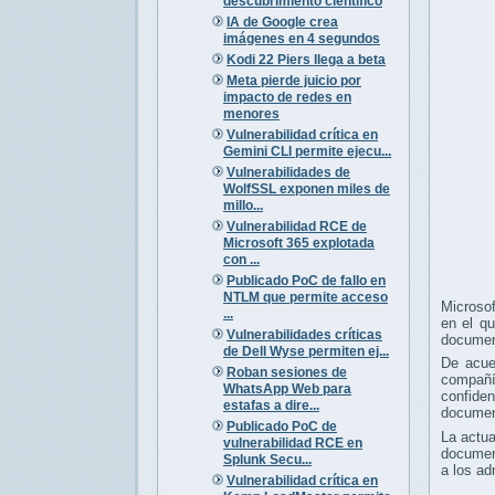
descubrimiento científico
IA de Google crea
imágenes en 4 segundos
Kodi 22 Piers llega a beta
Meta pierde juicio por
impacto de redes en
menores
Vulnerabilidad crítica en
Gemini CLI permite ejecu...
Vulnerabilidades de
WolfSSL exponen miles de
millo...
Vulnerabilidad RCE de
Microsoft 365 explotada
con ...
Publicado PoC de fallo en
NTLM que permite acceso
Microsof
...
en el qu
Vulnerabilidades críticas
document
de Dell Wyse permiten ej...
De acu
Roban sesiones de
compañía
WhatsApp Web para
confide
estafas a dire...
documen
Publicado PoC de
La actu
vulnerabilidad RCE en
document
Splunk Secu...
a los ad
Vulnerabilidad crítica en