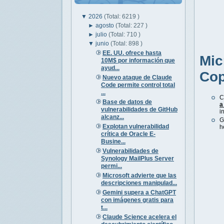
▼
2026
(Total: 6219 )
►
agosto
(Total: 227 )
►
julio
(Total: 710 )
▼
junio
(Total: 898 )
EE. UU. ofrece hasta
Mic
10M$ por información que
ayud...
Cop
Nuevo ataque de Claude
Code permite control total
...
C
Base de datos de
a
vulnerabilidades de GitHub
i
alcanz...
G
Explotan vulnerabilidad
h
crítica de Oracle E-
Busine...
Vulnerabilidades de
Synology MailPlus Server
permi...
Microsoft advierte que las
descripciones manipulad...
Gemini supera a ChatGPT
con imágenes gratis para
t...
Claude Science acelera el