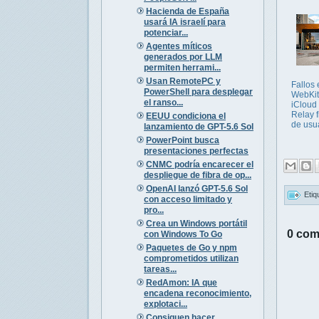
Hacienda de España
usará IA israelí para
potenciar...
Agentes míticos
generados por LLM
permiten herrami...
Usan RemotePC y
Fallos 
PowerShell para desplegar
WebKit
el ranso...
iCloud 
Relay f
EEUU condiciona el
de usu
lanzamiento de GPT-5.6 Sol
PowerPoint busca
presentaciones perfectas
CNMC podría encarecer el
despliegue de fibra de op...
OpenAI lanzó GPT-5.6 Sol
Etiq
con acceso limitado y
pro...
Crea un Windows portátil
0 com
con Windows To Go
Paquetes de Go y npm
comprometidos utilizan
tareas...
RedAmon: IA que
encadena reconocimiento,
explotaci...
Consiguen hacer