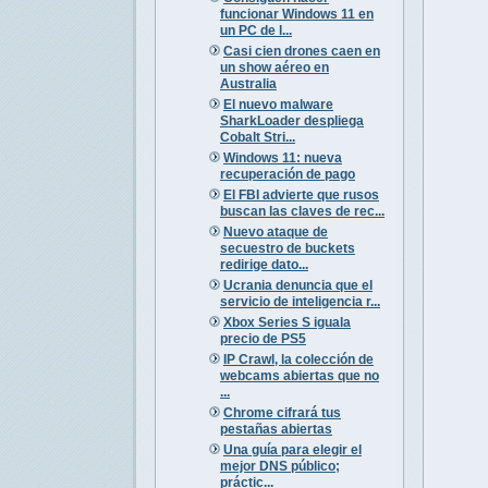
funcionar Windows 11 en
un PC de l...
Casi cien drones caen en
un show aéreo en
Australia
El nuevo malware
SharkLoader despliega
Cobalt Stri...
Windows 11: nueva
recuperación de pago
El FBI advierte que rusos
buscan las claves de rec...
Nuevo ataque de
secuestro de buckets
redirige dato...
Ucrania denuncia que el
servicio de inteligencia r...
Xbox Series S iguala
precio de PS5
IP Crawl, la colección de
webcams abiertas que no
...
Chrome cifrará tus
pestañas abiertas
Una guía para elegir el
mejor DNS público;
práctic...