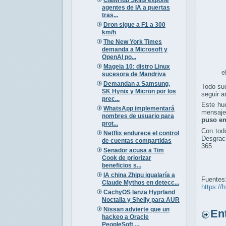
agentes de IA a puertas
tras...
Dron sigue a F1 a 300
km/h
The New York Times
demanda a Microsoft y
OpenAI po...
Mageia 10: distro Linux
e
sucesora de Mandriva
Demandan a Samsung,
Todo sue
SK Hynix y Micron por los
seguir a
prec...
Este hu
WhatsApp implementará
mensajes
nombres de usuario para
puso en
prot...
Con tod
Netflix endurece el control
Desgraci
de cuentas compartidas
365.
Senador acusa a Tim
Cook de priorizar
beneficios s...
IA china Zhipu igualaría a
Fuentes
Claude Mythos en detecc...
https://
CachyOS lanza Hyprland
Noctalia y Shelly para AUR
Nissan advierte que un
Entr
hackeo a Oracle
PeopleSoft ...