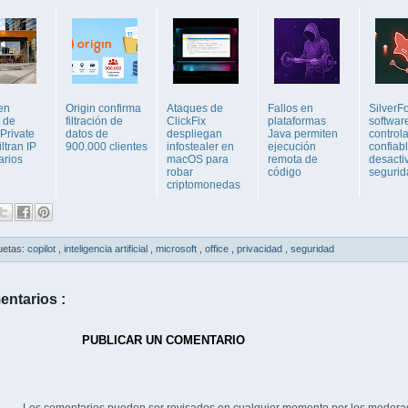
en
Origin confirma
Ataques de
Fallos en
SilverF
 de
filtración de
ClickFix
plataformas
softwar
Private
datos de
despliegan
Java permiten
control
iltran IP
900.000 clientes
infostealer en
ejecución
confiab
arios
macOS para
remota de
desacti
robar
código
segurid
criptomonedas
uetas:
copilot
,
inteligencia artificial
,
microsoft
,
office
,
privacidad
,
seguridad
entarios :
PUBLICAR UN COMENTARIO