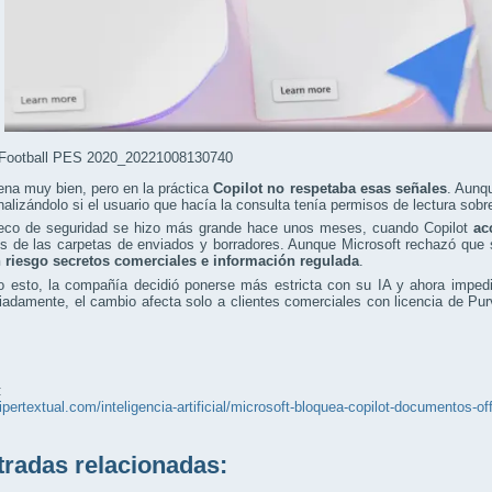
Football PES 2020_20221008130740
na muy bien, pero en la práctica
Copilot no respetaba esas señales
. Aunqu
nalizándolo si el usuario que hacía la consulta tenía permisos de lectura sob
eco de seguridad se hizo más grande hace unos meses, cuando Copilot
acc
 de las carpetas de enviados y borradores. Aunque Microsoft rechazó que se
 riesgo secretos comerciales e información regulada
.
o esto, la compañía decidió ponerse más estricta con su IA y ahora imped
adamente, el cambio afecta solo a clientes comerciales con licencia de Purv
:
hipertextual.com/inteligencia-artificial/microsoft-bloquea-copilot-documentos-of
adas relacionadas: