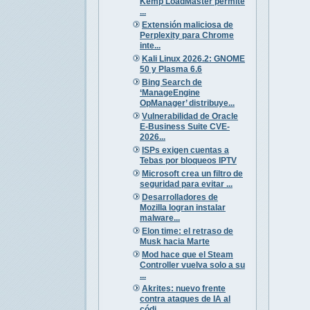
Kemp LoadMaster permite
...
Extensión maliciosa de
Perplexity para Chrome
inte...
Kali Linux 2026.2: GNOME
50 y Plasma 6.6
Bing Search de
‘ManageEngine
OpManager’ distribuye...
Vulnerabilidad de Oracle
E-Business Suite CVE-
2026...
ISPs exigen cuentas a
Tebas por bloqueos IPTV
Microsoft crea un filtro de
seguridad para evitar ...
Desarrolladores de
Mozilla logran instalar
malware...
Elon time: el retraso de
Musk hacia Marte
Mod hace que el Steam
Controller vuelva solo a su
...
Akrites: nuevo frente
contra ataques de IA al
códi...