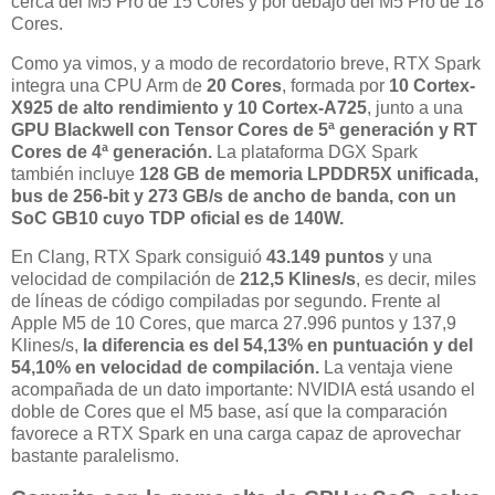
cerca del M5 Pro de 15 Cores y por debajo del M5 Pro de 18
Cores.
Como ya vimos, y a modo de recordatorio breve, RTX Spark
integra una CPU Arm de
20 Cores
, formada por
10 Cortex-
X925 de alto rendimiento y 10 Cortex-A725
, junto a una
GPU Blackwell con Tensor Cores de 5ª generación y RT
Cores de 4ª generación.
La plataforma DGX Spark
también incluye
128 GB de memoria LPDDR5X unificada,
bus de 256-bit y 273 GB/s de ancho de banda, con un
SoC GB10 cuyo TDP oficial es de 140W.
En Clang, RTX Spark consiguió
43.149 puntos
y una
velocidad de compilación de
212,5 Klines/s
, es decir, miles
de líneas de código compiladas por segundo. Frente al
Apple M5 de 10 Cores, que marca 27.996 puntos y 137,9
Klines/s,
la diferencia es del 54,13% en puntuación y del
54,10% en velocidad de compilación.
La ventaja viene
acompañada de un dato importante: NVIDIA está usando el
doble de Cores que el M5 base, así que la comparación
favorece a RTX Spark en una carga capaz de aprovechar
bastante paralelismo.