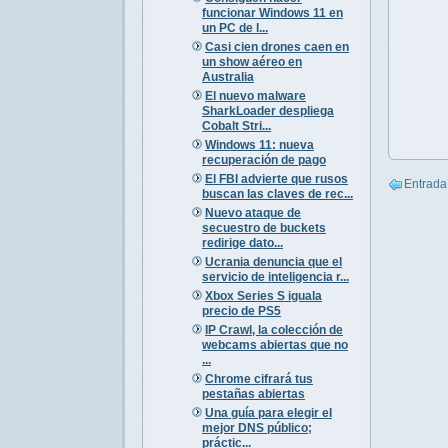
funcionar Windows 11 en
un PC de l...
Casi cien drones caen en
un show aéreo en
Australia
El nuevo malware
SharkLoader despliega
Cobalt Stri...
Windows 11: nueva
recuperación de pago
El FBI advierte que rusos
Entrada
buscan las claves de rec...
Nuevo ataque de
secuestro de buckets
redirige dato...
Ucrania denuncia que el
servicio de inteligencia r...
Xbox Series S iguala
precio de PS5
IP Crawl, la colección de
webcams abiertas que no
...
Chrome cifrará tus
pestañas abiertas
Una guía para elegir el
mejor DNS público;
práctic...