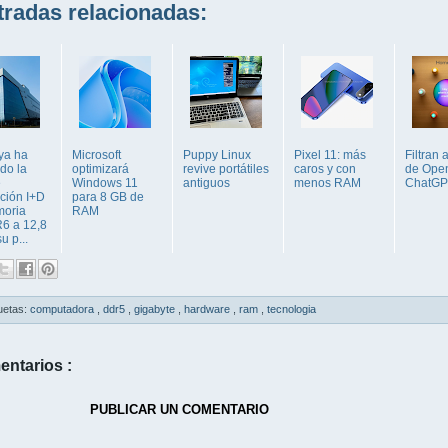
adas relacionadas:
ya ha
Microsoft
Puppy Linux
Pixel 11: más
Filtran 
ado la
optimizará
revive portátiles
caros y con
de Ope
e
Windows 11
antiguos
menos RAM
ChatGP
ación I+D
para 8 GB de
oria
RAM
6 a 12,8
u p...
uetas:
computadora
,
ddr5
,
gigabyte
,
hardware
,
ram
,
tecnologia
entarios :
PUBLICAR UN COMENTARIO