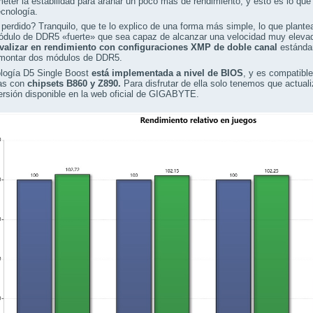
ter la estabilidad para arañar un poco más de rendimiento, y esto es lo q
cnología.
perdido? Tranquilo, que te lo explico de una forma más simple, lo que plan
dulo de DDR5 «fuerte» que sea capaz de alcanzar una velocidad muy elevada
ivalizar en rendimiento con configuraciones XMP de doble canal
estándar
montar dos módulos de DDR5.
ología D5 Single Boost
está implementada a nivel de BIOS
, y es compatib
as con
chipsets B860 y Z890.
Para disfrutar de ella solo tenemos que actual
ersión disponible en la web oficial de GIGABYTE.