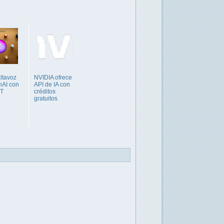
altavoz
NVIDIA ofrece
nAI con
API de IA con
T
créditos
gratuitos