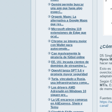
Gemini permite buscar
una app que haga algo
especí...
Organic Maps: La
alternativa a Google Maps
que res...
Microsoft elimina 119
extensiones de Edge que
ocul...
Chrome se integra mejor
con Wallet para
¿Cómo
autocomple...
Cae masivamente la
D5 Singl
piratería de fútbol online
Hynix M
EE. UU. incauta cientos de
hacer n
dominios de streaming i...
Esto es
OpenAI lanza GPT 5.6 y
overcloc
promete mayor seguridad
adaptati
Turla, vinculado a Rusia,
Según G
usa infraestructura comp...
MT/s.
Es
Los drivers AMD
de memor
Adrenalin en Windows 10
siguen pre...
Fuentes
La UE encarece compras
https://
en AliExpress, Shein y
canal/
Temu
ClawHub Skills expone