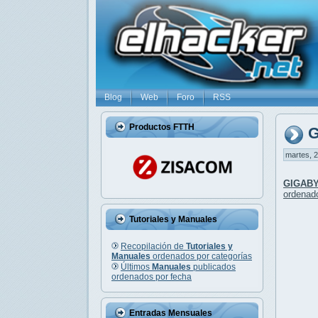
Blog
Web
Foro
RSS
Productos FTTH
G
martes, 2
GIGAB
ordenado
Tutoriales y Manuales
Recopilación de
Tutoriales y
Manuales
ordenados por categorías
Últimos
Manuales
publicados
ordenados por fecha
Entradas Mensuales