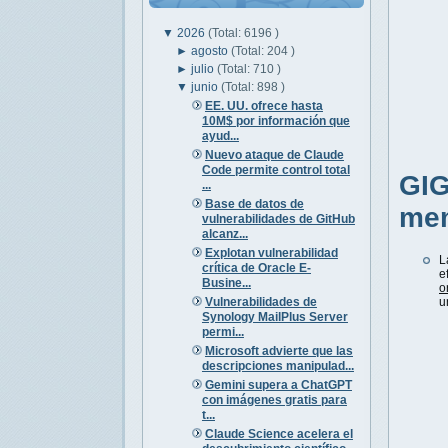
▼
2026
(Total: 6196 )
►
agosto
(Total: 204 )
►
julio
(Total: 710 )
▼
junio
(Total: 898 )
EE. UU. ofrece hasta
10M$ por información que
ayud...
Nuevo ataque de Claude
Code permite control total
GIG
...
Base de datos de
mem
vulnerabilidades de GitHub
alcanz...
Explotan vulnerabilidad
L
crítica de Oracle E-
e
Busine...
o
Vulnerabilidades de
u
Synology MailPlus Server
permi...
Microsoft advierte que las
descripciones manipulad...
Gemini supera a ChatGPT
con imágenes gratis para
t...
Claude Science acelera el