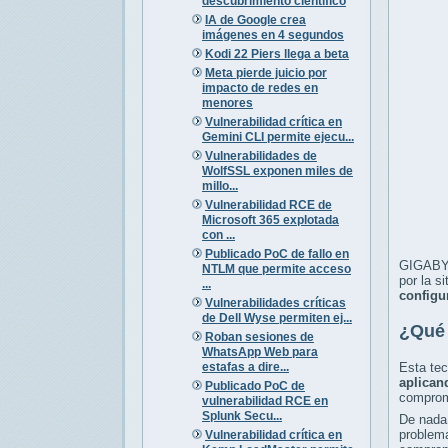
descubrimiento científico
IA de Google crea
imágenes en 4 segundos
Kodi 22 Piers llega a beta
Meta pierde juicio por
impacto de redes en
menores
Vulnerabilidad crítica en
Gemini CLI permite ejecu...
Vulnerabilidades de
WolfSSL exponen miles de
millo...
Vulnerabilidad RCE de
Microsoft 365 explotada
con ...
Publicado PoC de fallo en
GIGABYT
NTLM que permite acceso
por la s
...
configu
Vulnerabilidades críticas
de Dell Wyse permiten ej...
¿Qué 
Roban sesiones de
WhatsApp Web para
estafas a dire...
Esta tec
aplican
Publicado PoC de
comprome
vulnerabilidad RCE en
Splunk Secu...
De nada 
problema
Vulnerabilidad crítica en