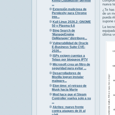
comprome
Kemp LoadMaster permite
nueva te
...
Extensión maliciosa de
¿Te has 
Perplexity para Chrome
de un mó
inte...
pueda
r
supone 
Kali Linux 2026.2: GNOME
50 y Plasma 6.6
La tecn
Bing Search de
equipad
‘ManageEngine
última v
OpManager’ distribuye...
Vulnerabilidad de Oracle
E-Business Suite CVE-
2026...
ISPs exigen cuentas a
Tebas por bloqueos IPTV
Microsoft crea un filtro de
seguridad para evitar ...
Desarrolladores de
Mozilla logran instalar
malware...
Elon time: el retraso de
Musk hacia Marte
Mod hace que el Steam
Controller vuelva solo a su
...
Akrites: nuevo frente
contra ataques de IA al
códi...