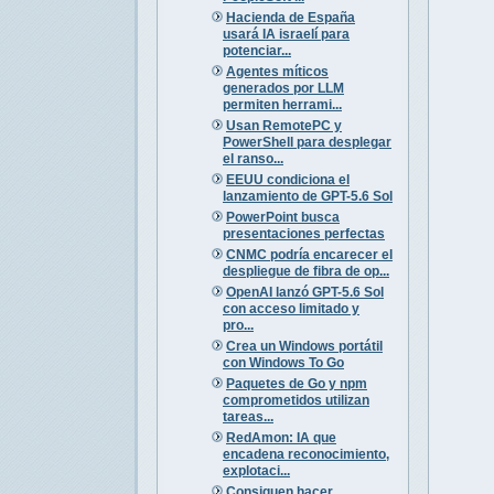
Hacienda de España
usará IA israelí para
potenciar...
Agentes míticos
generados por LLM
permiten herrami...
Usan RemotePC y
PowerShell para desplegar
el ranso...
EEUU condiciona el
lanzamiento de GPT-5.6 Sol
PowerPoint busca
presentaciones perfectas
CNMC podría encarecer el
despliegue de fibra de op...
OpenAI lanzó GPT-5.6 Sol
con acceso limitado y
pro...
Crea un Windows portátil
con Windows To Go
Paquetes de Go y npm
comprometidos utilizan
tareas...
RedAmon: IA que
encadena reconocimiento,
explotaci...
Consiguen hacer