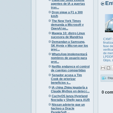
Entr
agentes de IA a puertas
tras...
Dron sigue a F1 a 300
km/h
The New York Times
demanda a Microsoft y
OpenAI po...
Mageia 10: distro Linux
sucesora de Mandriva
CXMT 
Demandan a Samsung,
finaliz
SK Hynix y Micron por los
fase d
prec...
verific
de mem
WhatsApp implementará
LPDDR
nombres de usuario para
Gbps, s
prot...
Netflix endurece el control
de cuentas compartidas
Senador acusa a Tim
Etiq
Cook de priorizar
beneficios s...
IA china Zhipu igualaría a
Claude Mythos en detecc...
0 com
CachyOS lanza Hyprland
Noctalia y Shelly para AUR
Nissan advierte que un
hackeo a Oracle
PeopleSoft ...