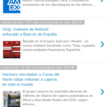
Banco Central Europeo ( BCE ) constata un
incremento de los ciberataques en los últimos ...
miércoles, 27 de noviembre de 2019
Ginp: malware de Android
enfocado a Bancos de España
›
Basado en el troyano bancario "Anubis", un
nuevo malware bautizado como "Ginp, suplanta
varias entidades financieras Española...
viernes, 9 de noviembre de 2018
Hackers vinculados a Corea del
Norte roban millones a cajeros
en todo el mundo
›
El grupo Lazarus ha sustraído decenas de
millones de dólares de cajeros automáticos en
África y Asia desde finales del 2016, según
informa ...