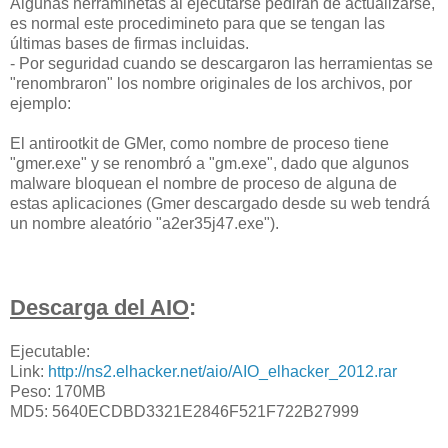
Algunas herraminetas al ejecutarse pedirán de actualizarse,
es normal este procedimineto para que se tengan las
últimas bases de firmas incluidas.
- Por seguridad cuando se descargaron las herramientas se
"renombraron" los nombre originales de los archivos, por
ejemplo:
El antirootkit de GMer, como nombre de proceso tiene
"gmer.exe" y se renombró a "gm.exe", dado que algunos
malware bloquean el nombre de proceso de alguna de
estas aplicaciones (Gmer descargado desde su web tendrá
un nombre aleatório "a2er35j47.exe").
Descarga del AIO
:
Ejecutable:
Link:
http://ns2.elhacker.net/aio/AIO_elhacker_2012.rar
Peso: 170MB
MD5: 5640ECDBD3321E2846F521F722B27999