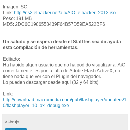
Imagen ISO:
Link:
http://ns2.elhacker.net/aio/AIO_elhacker_2012.iso
Peso: 191 MB
MD5: 2DC6C1986558439F64B57D59EA522BF6
Un saludo y se espera desde el Staff les sea de ayuda
esta compilación de herramientas.
Editado:
Ha habido algun usuario que no ha podido visualizar al AiO
correctamente, es por la falta de Adobe Flash ActiveX, no
tiene nada que ver con el Plugin del navegador.
Lo pueden descargar desde aqui (32 y 64 bits):
Link:
http://download.macromedia.com/pub/flashplayer/updaters/1
0/flashplayer_10_ax_debug.exe
el-brujo