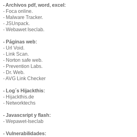
- Archivos pdf, word, excel:
- Foca online.
- Malware Tracker.
- JSUnpack.
- Webawet Iseclab.
- Páginas web:
- Url Void.
- Link Scan.
- Norton safe web.
- Prevention Labs.
- Dr. Web.
- AVG Link Checker
- Log´s Hijackthis:
- Hijackthis.de
- Networktechs
- Javascsript y flash:
- Wepawet-Iseclab
- Vulnerabilidades: