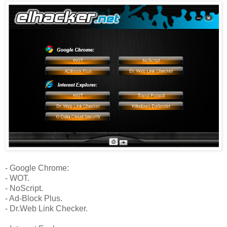
- Google Chrome:
- WOT.
- NoScript.
- Ad-Block Plus.
- Dr.Web Link Checker.