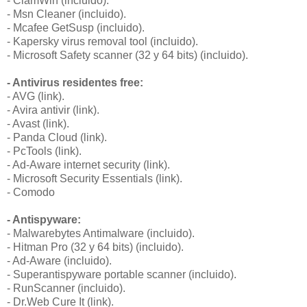
- ClamWin (incluido).
- Msn Cleaner (incluido).
- Mcafee GetSusp (incluido).
- Kapersky virus removal tool (incluido).
- Microsoft Safety scanner (32 y 64 bits) (incluido).
- Antivirus residentes free:
- AVG (link).
- Avira antivir (link).
- Avast (link).
- Panda Cloud (link).
- PcTools (link).
- Ad-Aware internet security (link).
- Microsoft Security Essentials (link).
- Comodo
- Antispyware:
- Malwarebytes Antimalware (incluido).
- Hitman Pro (32 y 64 bits) (incluido).
- Ad-Aware (incluido).
- Superantispyware portable scanner (incluido).
- RunScanner (incluido).
- Dr.Web Cure It (link).