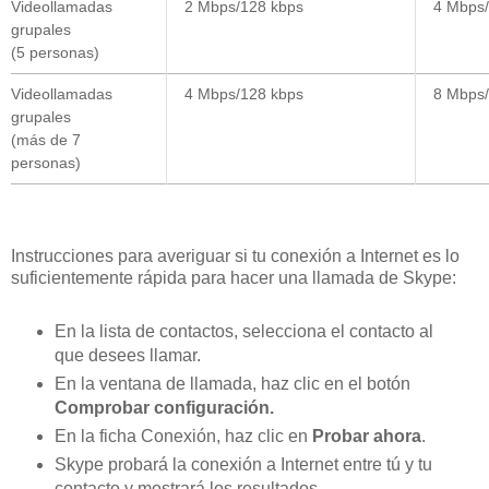
Videollamadas
2 Mbps/128 kbps
4 Mbps/
grupales
(5 personas)
Videollamadas
4 Mbps/128 kbps
8 Mbps/
grupales
(más de 7
personas)
Instrucciones para averiguar si tu conexión a Internet es lo
suficientemente rápida para hacer una llamada de Skype:
En la lista de contactos, selecciona el contacto al
que desees llamar.
En la ventana de llamada, haz clic en el botón
Comprobar configuración.
En la ficha Conexión, haz clic en
Probar ahora
.
Skype probará la conexión a Internet entre tú y tu
contacto y mostrará los resultados.