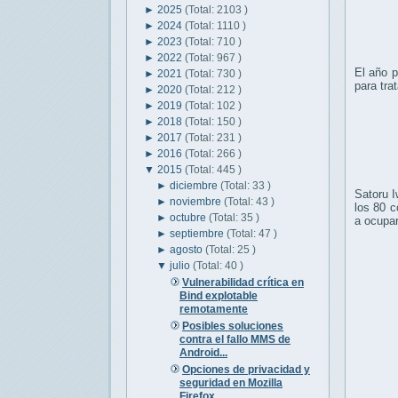
►
2025
(Total: 2103 )
►
2024
(Total: 1110 )
►
2023
(Total: 710 )
►
2022
(Total: 967 )
El año p
►
2021
(Total: 730 )
para tra
►
2020
(Total: 212 )
►
2019
(Total: 102 )
►
2018
(Total: 150 )
►
2017
(Total: 231 )
►
2016
(Total: 266 )
▼
2015
(Total: 445 )
►
diciembre
(Total: 33 )
Satoru I
►
noviembre
(Total: 43 )
los 80 
►
octubre
(Total: 35 )
a ocupar
►
septiembre
(Total: 47 )
►
agosto
(Total: 25 )
▼
julio
(Total: 40 )
Vulnerabilidad crítica en
Bind explotable
remotamente
Posibles soluciones
contra el fallo MMS de
Android...
Opciones de privacidad y
seguridad en Mozilla
Firefox