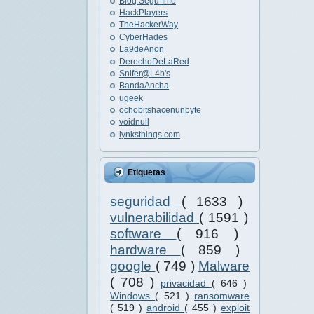
Blog Segu-Info
HackPlayers
TheHackerWay
CyberHades
La9deAnon
DerechoDeLaRed
Snifer@L4b's
BandaAncha
ugeek
ochobitshacenunbyte
voidnull
lynksthings.com
Etiquetas
seguridad
( 1633 )
vulnerabilidad
( 1591 )
software
( 916 )
hardware
( 859 )
google
( 749 )
Malware
( 708 )
privacidad
( 646 )
Windows
( 521 )
ransomware
( 519 )
android
( 455 )
exploit