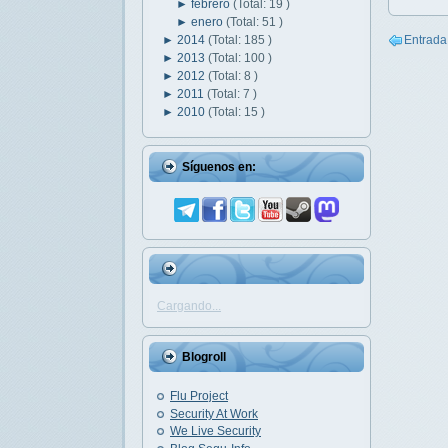
►
febrero
(Total: 19 )
►
enero
(Total: 51 )
Entrada
►
2014
(Total: 185 )
►
2013
(Total: 100 )
►
2012
(Total: 8 )
►
2011
(Total: 7 )
►
2010
(Total: 15 )
Síguenos en:
Cargando...
Blogroll
Flu Project
Security At Work
We Live Security