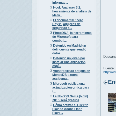
informac...
Hook Analyser 3.2,
herramienta de análisis de
Malw...
El documental "Zero
Days", agujeros de
seguridad a...
PhotoDNA, la herramienta
de Microsoft para
combati...
Detenido en Madrid un
delincuente que vendió
datos...
Descans
Detenido un joven por
instalar una aplicación
espí...
Fuente:
Vulnerabilidad antigua en
http://w
MongoDB expone
accidenta...
Entr
Microsoft publica una
actualización crítica para
t...
La No cON Name [NcN]
2015 será gratuita
Cómo activar el Click to
Play de Adobe Flash
Playe...