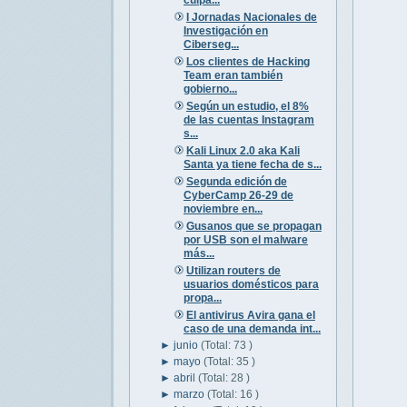
culpa...
I Jornadas Nacionales de
Investigación en
Ciberseg...
Los clientes de Hacking
Team eran también
gobierno...
Según un estudio, el 8%
de las cuentas Instagram
s...
Kali Linux 2.0 aka Kali
Santa ya tiene fecha de s...
Segunda edición de
CyberCamp 26-29 de
noviembre en...
Gusanos que se propagan
por USB son el malware
más...
Utilizan routers de
usuarios domésticos para
propa...
El antivirus Avira gana el
caso de una demanda int...
►
junio
(Total: 73 )
►
mayo
(Total: 35 )
►
abril
(Total: 28 )
►
marzo
(Total: 16 )