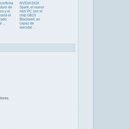
confirma
NVIDIA DGX
uturo de
Spark, el nuevo
os y el
mini PC con el
será el
chip GB10
zado
Blackwell, es
 ...
capaz de
ejecutar ...
dores.