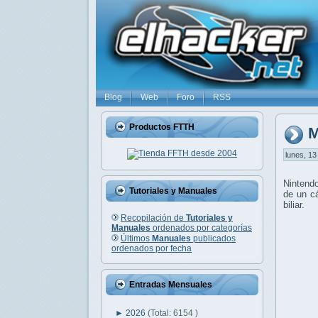
Blog
Web
Foro
RSS
Productos FTTH
M
lunes, 13
Nintend
Tutoriales y Manuales
de un cá
biliar.
Recopilación de
Tutoriales y
Manuales
ordenados por categorías
Últimos
Manuales
publicados
ordenados por fecha
Entradas Mensuales
►
2026
(Total: 6154 )