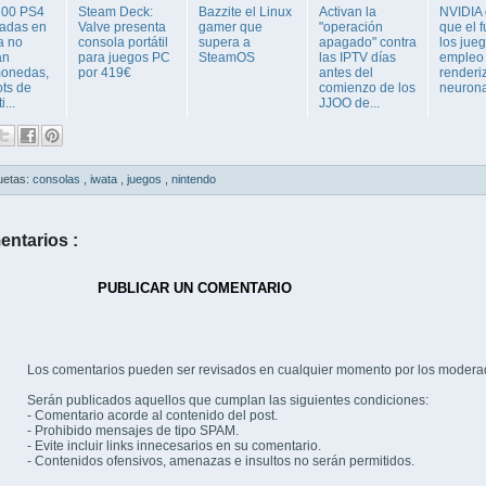
800 PS4
Steam Deck:
Bazzite el Linux
Activan la
NVIDIA 
cadas en
Valve presenta
gamer que
"operación
que el f
a no
consola portátil
supera a
apagado" contra
los jueg
an
para juegos PC
SteamOS
las IPTV días
empleo 
monedas,
por 419€
antes del
renderi
ots de
comienzo de los
neuronal
i...
JJOO de...
uetas:
consolas
,
iwata
,
juegos
,
nintendo
entarios :
PUBLICAR UN COMENTARIO
Los comentarios pueden ser revisados en cualquier momento por los modera
Serán publicados aquellos que cumplan las siguientes condiciones:
- Comentario acorde al contenido del post.
- Prohibido mensajes de tipo SPAM.
- Evite incluir links innecesarios en su comentario.
- Contenidos ofensivos, amenazas e insultos no serán permitidos.