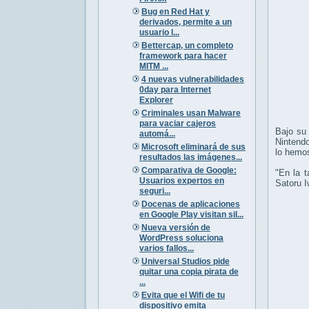
Bug en Red Hat y
derivados, permite a un
usuario l...
Bettercap, un completo
framework para hacer
MITM ...
4 nuevas vulnerabilidades
0day para Internet
Explorer
Criminales usan Malware
para vaciar cajeros
Bajo su 
automá...
Nintend
Microsoft eliminará de sus
lo hemos
resultados las imágenes...
Comparativa de Google:
"En la t
Usuarios expertos en
Satoru I
seguri...
Docenas de aplicaciones
en Google Play visitan sil...
Nueva versión de
WordPress soluciona
varios fallos...
Universal Studios pide
quitar una copia pirata de
...
Evita que el Wifi de tu
dispositivo emita