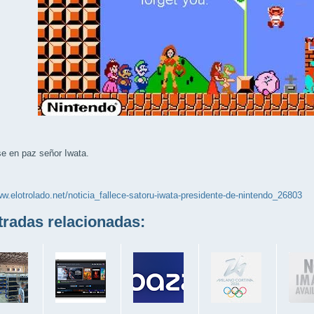
e en paz señor Iwata.
ww.elotrolado.net/noticia_fallece-satoru-iwata-presidente-de-nintendo_26803
adas relacionadas: