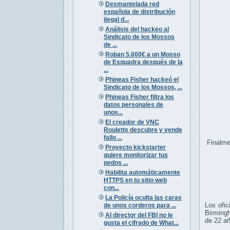
Desmantelada red
española de distribución
ilegal d...
Análisis del hackeo al
Sindicato de los Mossos
de ...
Roban 5.000€ a un Mosso
de Esquadra después de la
...
Phineas Fisher hackeó el
Sindicato de los Mossos, ...
Phineas Fisher filtra los
datos personales de
unos...
El creador de VNC
Roulette descubre y vende
fallo ...
Finalme
Proyecto kickstarter
quiere monitorizar tus
pedos ...
Habilita automáticamente
HTTPS en tu sitio web
con...
La Policía oculta las caras
Los ofic
de unos corderos para ...
Birmingh
Al director del FBI no le
de 22 añ
gusta el cifrado de What...